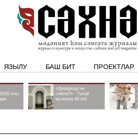
ЯЗЫЛУ
БАШ БИТ
ПРОЕКТЛАР
«Диварлар ни
2026 нчы
сөйли?» - Тукай
әре
музеена 40 ел!