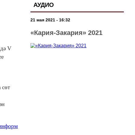
АУДИО
21 мая 2021 - 16:32
«Кария-Закария» 2021
ндә V
те
 сөт
ән
-информ