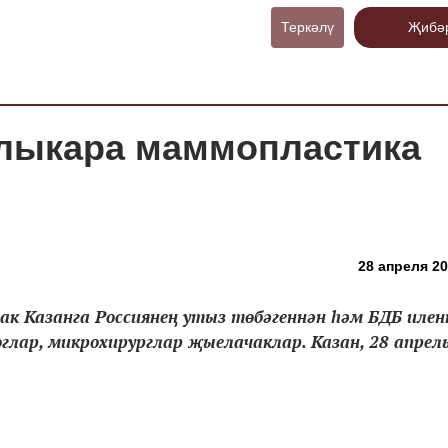
Теркәлү
Җибә
алыкара маммопластика
28 апреля 20
к Казанга Россиянең утыз төбәгеннән һәм БДБ илен
глар, микрохирурглар җыелачаклар. Казан, 28 апрель.