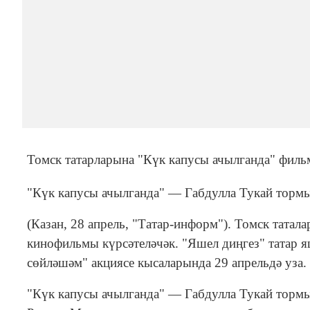
Томск татарларына "Күк капусы ачылганда" филь
"Күк капусы ачылганда" — Габдулла Тукай торм
(Казан, 28 апрель, "Татар-информ"). Томск татал
кинофильмы күрсәтеләчәк. "Яшел диңгез" татар я
сөйләшәм" акциясе кысаларында 29 апрельдә уза.
"Күк капусы ачылганда" — Габдулла Тукай торм