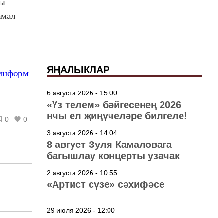
ры —
амал
ЯҢАЛЫКЛАР
-информ
6 августа 2026 - 15:00
«Үз телем» бәйгесенең 2026
нчы ел җиңүчеләре билгеле!
0
0
3 августа 2026 - 14:04
8 август Зуля Камаловага
багышлау концерты узачак
2 августа 2026 - 10:55
«Артист сүзе» сәхифәсе
29 июля 2026 - 12:00