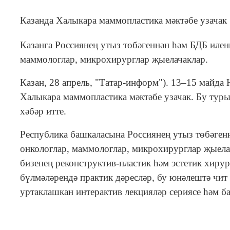
Казанда Халыкара маммопластика мәктәбе узачак
Казанга Россиянең утыз төбәгеннән һәм БДБ иленн
маммологлар, микрохирурглар җыелачаклар.
Казан, 28 апрель, "Татар-информ"). 13–15 майда
Халыкара маммопластика мәктәбе узачак. Бу туры
хәбәр итте.
Республика башкаласына Россиянең утыз төбәгенн
онкологлар, маммологлар, микрохирурглар җыела
бизенең реконструктив-пластик һәм эстетик хирур
бүлмәләрендә практик дәресләр, бу юнәлештә чит
уртаклашкан интерактив лекцияләр сериясе һәм б