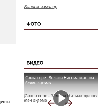
Барлык язмалар
ФОТО
ВИДЕО
Сәхнә сере - Зөлфия Нигъмәтҗанова
белән әңгәмә
денты