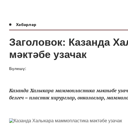
Хәбәрләр
Заголовок: Казанда Х
мәктәбе узачак
Бүлешү:
Казанда Халыкара маммопластика мәктәбе узача
белгеч – пластик хирурглар, онкологлар, маммоло