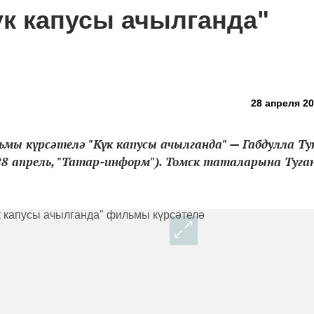
үк капусы ачылганда"
28 апреля 20
мы күрсәтелә "Күк капусы ачылганда" — Габдулла Ту
8 апрель, "Татар-информ"). Томск таталарына Туга