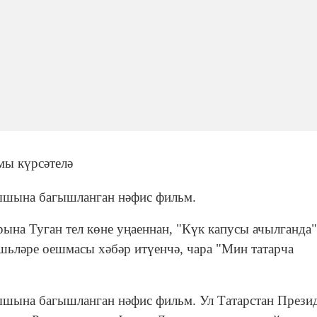
мы күрсәтелә
ышына багышланган нәфис фильм.
арына Туган тел көне уңаеннан, "Күк капусы ачылганда"
шьләре оешмасы хәбәр итүенчә, чара "Мин татарча
ышына багышланган нәфис фильм. Ул Татарстан Прези