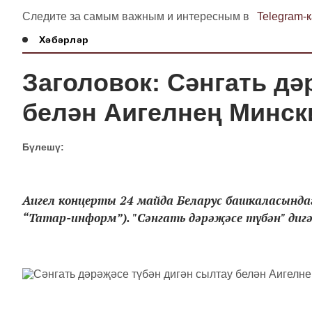
Следите за самым важным и интересным в
Telegram-
Хәбәрләр
Заголовок: Сәнгать дә
белән Аигелнең Минск
Бүлешү:
Аигел концерты 24 майда Беларус башкаласындагы
“Татар-информ”). "Сәнгать дәрәҗәсе түбән" дигә