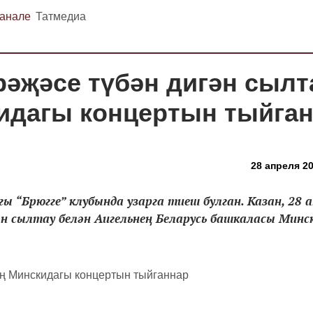
канале
Татмедиа
рәҗәсе түбән дигән сылт
идагы концертын тыйга
28 апреля 20
 “Брюгге” клубында узарга тиеш булган. Казан, 28 а
н сылтау белән Аигельнең Беларусь башкаласы Минск