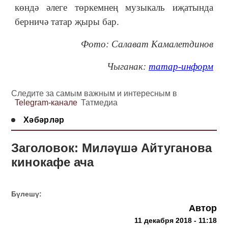
көндә әлеге төркемнең музыкаль иҗатында
берничә татар җыры бар.
Фото: Салават Камалетдинов
Чыганак:
татар-информ
Следите за самым важным и интересным в
Telegram-канале
Татмедиа
Хәбәрләр
Заголовок: Миләүшә Айтуганова
кинокафе ача
Бүлешү:
Автор
11 декабря 2018 - 11:18