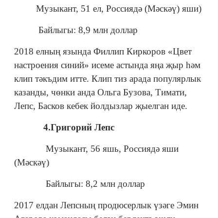
Музыкант, 51 ел, Россиядә (Мәскәү) яши)
Байлыгы: 8,9 млн доллар
2018 елның язында Филлип Киркоров «Цвет
настроения синий» исеме астында яңа җыр һәм
клип тәкъдим итте. Клип тиз арада популярлык
казанды, чөнки анда Ольга Бузова, Тимати,
Лепс, Басков кебек йолдызлар җыелган иде.
4.Григорий Лепс
Музыкант, 56 яшь, Россиядә яши
(Мәскәү)
Байлыгы: 8,2 млн доллар
2017 елдан Лепсның продюсерлык үзәге Эмин