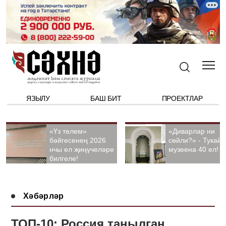
ЯЗЫЛУ
БАШ БИТ
ПРОЕКТЛАР
«Үз телем»
«Диварлар ни
бәйгесенең 2026
сөйли?» - Тукай
нчы ел җиңүчеләре
музеена 40 ел!
билгеле!
Хәбәрләр
ТОП-10: Россия танылган