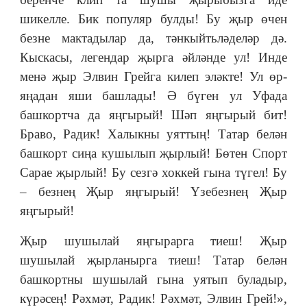
шикелле. Бик популяр булды! Бу җыр өчен
безне мактадылар да, тәнкыйтьләделәр дә.
Кыскасы, легендар җырга әйләнде ул! Инде
менә җыр Элвин Грейга килеп эләкте! Ул өр-
яңадан яши башлады! Ә бүген ул Уфада
башкортча да яңгырый! Шәп яңгырый бит!
Браво, Радик! Халыкны уяттың! Татар белән
башкорт сиңа кушылып җырлый! Бөтен Спорт
Сарае җырлый! Бу сезгә хоккей гына түгел! Бу
– безнең Җыр яңгырый! Үзебезнең Җыр
яңгырый!
Җыр шушылай яңгырарга тиеш! Җыр
шушылай җырланырга тиеш! Татар белән
башкортны шушылай гына уятып буладыр,
күрәсең! Рәхмәт, Радик! Рәхмәт, Элвин Грей!»,