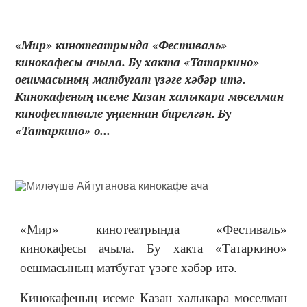
«Мир» кинотеатрында «Фестиваль»
кинокафесы ачыла. Бу хакта «Татаркино»
оешмасының матбугат үзәге хәбәр итә.
Кинокафеның исеме Казан халыкара мөселман
кинофестивале уңаеннан бирелгән. Бу
«Татаркино» о...
«Мир» кинотеатрында «Фестиваль»
кинокафесы ачыла. Бу хакта «Татаркино»
оешмасының матбугат үзәге хәбәр итә.
Кинокафеның исеме Казан халыкара мөселман