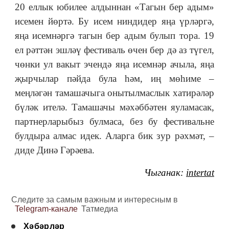
20 еллык юбилее алдыннан «Тагын бер адым»
исемен йөртә. Бу исем ниндидер яңа үрләргә,
яңа исемнәргә тагын бер адым булып тора. 19
ел рәттән эшләү фестиваль өчен бер дә аз түгел,
чөнки ул вакыт эчендә яңа исемнәр ачыла, яңа
җырчылар пәйда була һәм, иң мөһиме ‒
меңләгән тамашачыга онытылмаслык хатирәләр
бүләк ителә. Тамашачы мәхәббәтен яуламасак,
партнерларыбыз булмаса, без бу фестивальне
булдыра алмас идек. Аларга бик зур рәхмәт, ‒
диде Динә Гәрәева.
Чыганак:
intertat
Следите за самым важным и интересным в
Telegram-канале
Татмедиа
Хәбәрләр