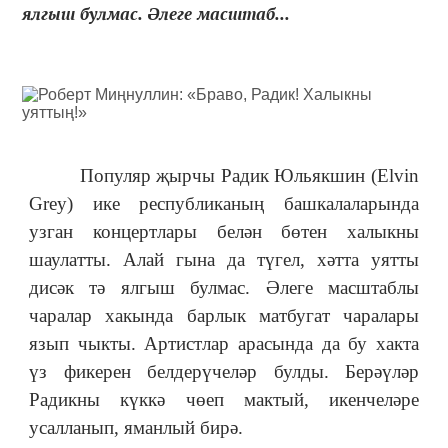
ялгыш булмас. Әлеге масштаб...
Популяр җырчы Радик Юльякшин (Elvin
Grey) ике республиканың башкалаларында
узган концертлары белән бөтен халыкны
шаулатты. Алай гына да түгел, хәтта уятты
дисәк тә ялгыш булмас. Әлеге масштаблы
чаралар хакында барлык матбугат чаралары
язып чыкты. Артистлар арасында да бу хакта
үз фикерен белдерүчеләр булды. Берәүләр
Радикны күккә чөеп мактый, икенчеләре
усалланып, яманлый бирә.