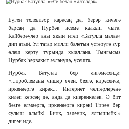
Бүген телевизор карасаң да, берәр кичәгә
барсаң да Нурбәк исеме калкып чыга.
Кайберәүләр аны якын итеп «Батулла малае»
дип атый. Ул татар милли балетын үстерүгә зур
өлеш кертү турында хыяллана. Тынгысыз
Нурбәк һәрвакыт эзләнүдә, үсештә.
Нурбәк Батулла бер әңгәмәсендә:
«...проблеманы чишәр өчен, безгә, киресенчә,
иркенәергә кирәк... Интернет челтәрләренә
килеп керсәң дә, анда да киеренкелек. Ә бит
безгә елмаерга, иркенәергә кирәк! Тирән бер
сулыш алыйк! Биик, эзләник, ялгышыйк!»
дигән иде.