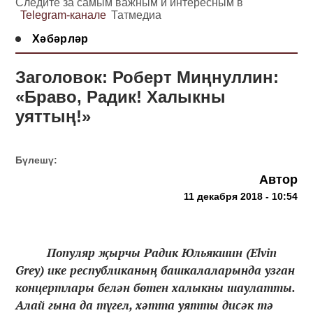
Следите за самым важным и интересным в
Telegram-канале
Татмедиа
Хәбәрләр
Заголовок: Роберт Миңнуллин:
«Браво, Радик! Халыкны
уяттың!»
Бүлешү:
Автор
11 декабря 2018 - 10:54
Популяр җырчы Радик Юльякшин (Elvin
Grey) ике республиканың башкалаларында узган
концертлары белән бөтен халыкны шаулатты.
Алай гына да түгел, хәтта уятты дисәк тә