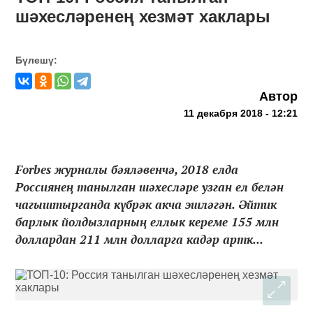
шәхесләренең хезмәт хаклары
Бүлешү:
Автор
11 декабря 2018 - 12:21
Forbes журналы бәяләвенчә, 2018 елда
Россиянең танылган шәхесләре узган ел белән
чагыштырганда күбрәк акча эшләгән. Әйтик
барлык йолдызларның еллык кереме 155 млн
доллардан 211 млн долларга кадәр артк...