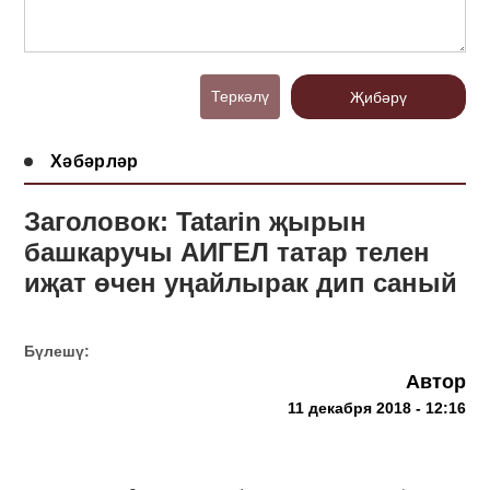
Теркәлү
Җибәрү
Хәбәрләр
Заголовок: Tatarin җырын
башкаручы АИГЕЛ татар телен
иҗат өчен уңайлырак дип саный
Бүлешү:
Автор
11 декабря 2018 - 12:16