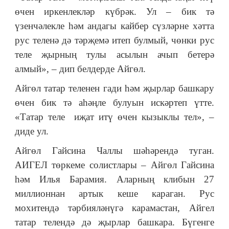
өчен иркенлекләр күбрәк. Ул
–
бик тә
үзенчәлекле һәм андагы кайбер сүзләрне хәтта
рус теленә дә тәрҗемә итеп булмый, чөнки рус
теле җырның тулы асылын ачып бетерә
алмый»,
–
дип белдерде Айгөл.
Айгөл татар теленен гади һәм җырлар башкару
өчен бик тә аһәңле булуын искәртеп үтте.
«Татар теле иҗат итү өчен кызыклы тел»,
–
диде ул.
Айгөл Гайсина Чаллы шәһәрендә туган.
АИГЕЛ төркеме солистлары
–
Айгөл Гайсина
һәм Илья Барамия. Аларның клибын 27
миллионнан артык кеше караган. Рус
мохитендә тәрбияләнүгә карамастан, Айгел
татар телендә дә җырлар башкара. Бүгенге