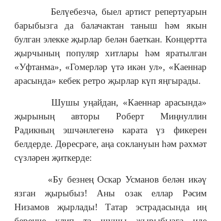
Белүебезчә, быел артист репертуарын
барыбызга да балачактан таныш һәм якын
булган элекке җырлар белән баеткан. Концертта
җырчының популяр хитлары һәм яратылган
«Уфтанма», «Гомерләр үтә икән ул», «Каеннар
арасында» кебек ретро җырлар күп яңгырады.
Шушы уңайдан, «Каеннар арасында»
җырының авторы Роберт Миңнуллин
Радикның эшчәнлегенә карата үз фикерен
белдерде. Дөресрәге, аңа соклануын һәм рәхмәт
сүзләрен җиткерде:
«Бу безнең Оскар Усманов белән икәү
язган җырыбыз! Аны озак еллар Рәсим
Низамов җырлады! Татар эстрадасында иң
беренче клип та шушы җырыбызга иде