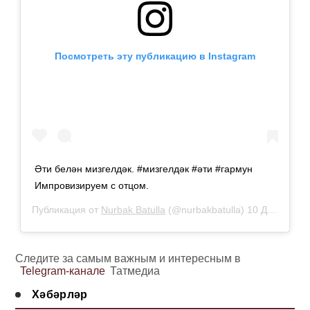
Посмотреть эту публикацию в Instagram
Әти белән мизгелдәк. #мизгелдәк #әти #гармун
Импровизируем с отцом.
Публикация от
Nurbak Batulla
(@nurbakbatulla)
10 Дек 2018 в 3:10 PST
Следите за самым важным и интересным в
Telegram-канале
Татмедиа
Хәбәрләр