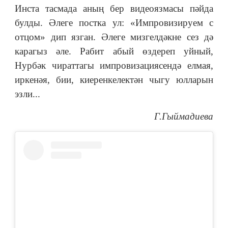
Инста тасмада аның бер видеоязмасы пәйда
булды. Әлеге постка ул: «Импровизируем с
отцом» дип язган. Әлеге мизгелдәкне сез дә
карагыз әле. Рабит абый өздереп уйный,
Нурбәк чираттагы импровизациясендә елмая,
иркенәя, бии, киеренкелектән чыгу юлларын
эзли...
Г.Гыймадиева