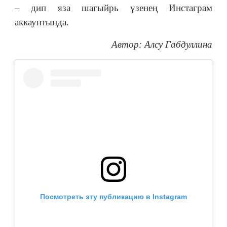
– дип яза шагыйрь үзенең Инстаграм
аккаунтында.
Автор: Алсу Габдуллина
Посмотреть эту публикацию в Instagram