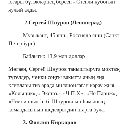
югары бүләкләрнең берсен - Стенли кубогын
яулый алды.
2.Сергей Шнуров (Ленинград)
Музыкант, 45 яшь, Россиядә яши (Санкт-
Петербург)
Байлыгы: 13,9 млн доллар
Мөгаен, Сергей Шнуров таныштыруга мохтаҗ
түгелдер, чөнки соңгы вакытта аның яңа
клиплары тиз арада миллионлаган карау җыя.
«Кольщик»,« Экстаз», «Ч.П.Х», «Не Париж»,
«Чемпионы» һ. б. Шнуровның һәм аның
командасының шедевры дип атарга була.
3. Филлип Киркоров