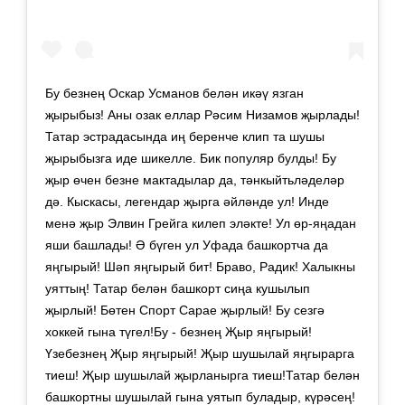
Бу безнең Оскар Усманов белән икәү язган
җырыбыз! Аны озак еллар Рәсим Низамов җырлады!
Татар эстрадасында иң беренче клип та шушы
җырыбызга иде шикелле. Бик популяр булды! Бу
җыр өчен безне мактадылар да, тәнкыйтьләделәр
дә. Кыскасы, легендар җырга әйләнде ул! Инде
менә җыр Элвин Грейга килеп эләкте! Ул өр-яңадан
яши башлады! Ә бүген ул Уфада башкортча да
яңгырый! Шәп яңгырый бит! Браво, Радик! Халыкны
уяттың! Татар белән башкорт сиңа кушылып
җырлый! Бөтен Спорт Сарае җырлый! Бу сезгә
хоккей гына түгел!Бу - безнең Җыр яңгырый!
Үзебезнең Җыр яңгырый! Җыр шушылай яңгырарга
тиеш! Җыр шушылай җырланырга тиеш!Татар белән
башкортны шушылай гына уятып буладыр, күрәсең!