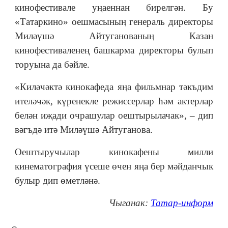
кинофестивале уңаеннан бирелгән. Бу
«Татаркино» оешмасының генераль директоры
Миләүшә Айтуганованың Казан
кинофестиваленең башкарма директоры булып
торуына да бәйле.
«Киләчәктә кинокафеда яңа фильмнар тәкъдим
ителәчәк, күренекле режиссерлар һәм актерлар
белән иҗади очрашулар оештырылачак», – дип
вәгъдә итә Миләүшә Айтуганова.
Оештыручылар кинокафены милли
кинематография үсеше өчен яңа бер мәйданчык
булыр дип өметләнә.
Чыганак:
Татар-информ