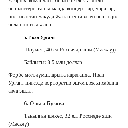
Агарова командасы белән берлектә эшли -
берләштерелгән команда концертлар, чаралар,
шул исәптән Бакуда Жара фестивален оештыру
белән шөгыльләнә.
5. Иван Ургант
Шоумен, 40 ел Россиядә яши (Мәскәү))
Байлыгы: 8,5 млн доллар
Форбс мәгълүматларына караганда, Иван
Ургант нигездә корпоратив эшчәнлек хисабына
акча эшли.
6. Ольга Бузова
Танылган шәхес, 32 ел, Россиядә яши
(Мәскәү)