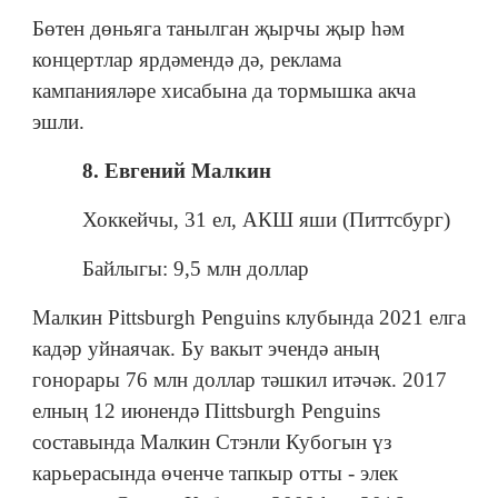
Бөтен дөньяга танылган җырчы җыр һәм
концертлар ярдәмендә дә, реклама
кампанияләре хисабына да тормышка акча
эшли.
8. Евгений Малкин
Хоккейчы, 31 ел, АКШ яши (Питтсбург)
Байлыгы: 9,5 млн доллар
Малкин Pittsburgh Penguins клубында 2021 елга
кадәр уйнаячак. Бу вакыт эчендә аның
гонорары 76 млн доллар тәшкил итәчәк. 2017
елның 12 июнендә Пittsburgh Penguins
составында Малкин Стэнли Кубогын үз
карьерасында өченче тапкыр отты - элек