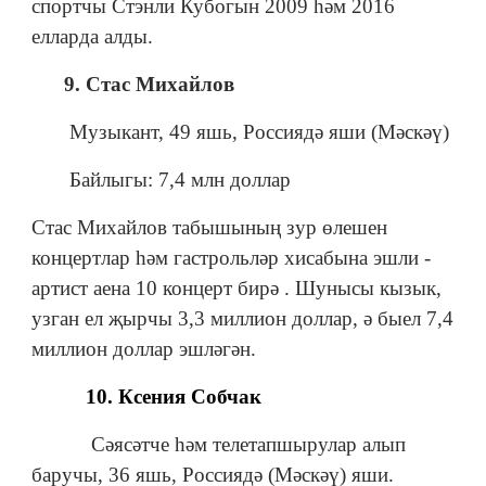
спортчы Стэнли Кубогын 2009 һәм 2016
елларда алды.
9. Стас Михайлов
Музыкант, 49 яшь, Россиядә яши (Мәскәү)
Байлыгы: 7,4 млн доллар
Стас Михайлов табышының зур өлешен
концертлар һәм гастрольләр хисабына эшли -
артист аена 10 концерт бирә . Шунысы кызык,
узган ел җырчы 3,3 миллион доллар, ә быел 7,4
миллион доллар эшләгән.
10. Ксения Собчак
Сәясәтче һәм телетапшырулар алып
баручы, 36 яшь, Россиядә (Мәскәү) яши.