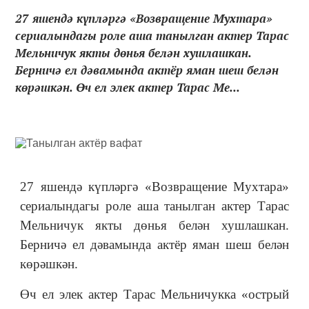
27 яшендә күпләргә «Возвращение Мухтара»
сериалындагы роле аша танылган актер Тарас
Мельничук якты дөнья белән хушлашкан.
Берничә ел дәвамында актёр яман шеш белән
көрәшкән. Өч ел элек актер Тарас Ме...
27 яшендә күпләргә «Возвращение Мухтара»
сериалындагы роле аша танылган актер Тарас
Мельничук якты дөнья белән хушлашкан.
Берничә ел дәвамында актёр яман шеш белән
көрәшкән.
Өч ел элек актер Тарас Мельничукка «острый