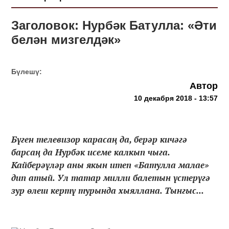
Заголовок: Нурбәк Батулла: «Әти
белән мизгелдәк»
Бүлешү:
Автор
10 декабря 2018 - 13:57
Бүген телевизор карасаң да, берәр кичәгә
барсаң да Нурбәк исеме калкып чыга.
Кайберәүләр аны якын итеп «Батулла малае»
дип атый. Ул татар милли балетын үстерүгә
зур өлеш кертү турында хыяллана. Тынгыс...