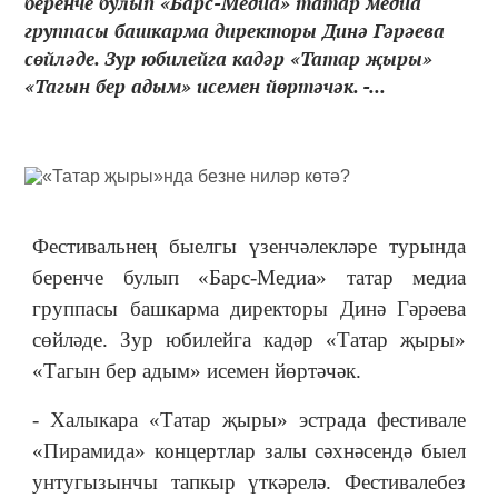
беренче булып «Барс-Медиа» татар медиа
группасы башкарма директоры Динә Гәрәева
сөйләде. Зур юбилейга кадәр «Татар җыры»
«Тагын бер адым» исемен йөртәчәк. -...
Фестивальнең быелгы үзенчәлекләре турында
беренче булып «Барс-Медиа» татар медиа
группасы башкарма директоры Динә Гәрәева
сөйләде. Зур юбилейга кадәр «Татар җыры»
«Тагын бер адым» исемен йөртәчәк.
- Халыкара «Татар җыры» эстрада фестивале
«Пирамида» концертлар залы сәхнәсендә быел
унтугызынчы тапкыр үткәрелә. Фестивалебез