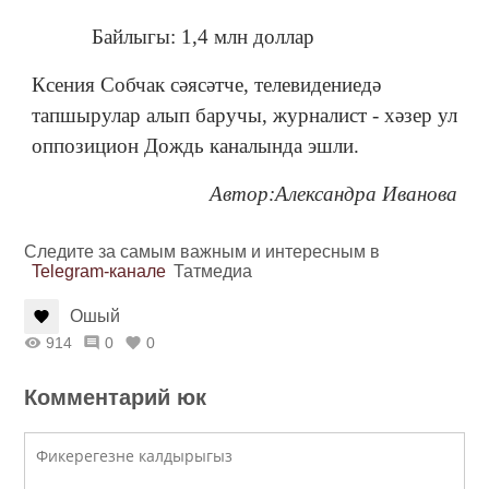
Байлыгы: 1,4 млн доллар
Ксения Собчак сәясәтче, телевидениедә
тапшырулар алып баручы, журналист - хәзер ул
оппозицион Дождь каналында эшли.
Автор:Александра Иванова
Следите за самым важным и интересным в
Telegram-канале
Татмедиа
Ошый
914
0
0
Комментарий юк