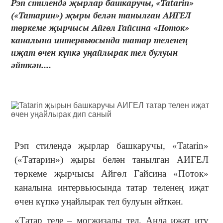
Рэп стилендә җырлар башкаручы, «Tatarin»
(«Татарин») җыры белән танылган АИГЕЛ
төркеме җырчысы Айгөл Гайсина «Поток»
каналына интервьюсында татар теленең
иҗат өчен күпкә уңайлырак тел булуын
әйткән....
Рэп стилендә җырлар башкаручы, «Tatarin»
(«Татарин») җыры белән танылган АИГЕЛ
төркеме җырчысы Айгөл Гайсина «Поток»
каналына интервьюсында татар теленең иҗат
өчен күпкә уңайлырак тел булуын әйткән.
«Татар теле
–
могҗизалы тел. Анда иҗат итү