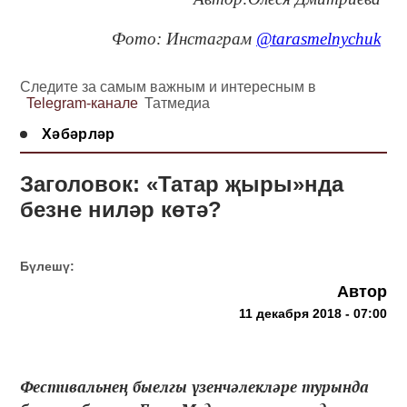
Фото:
Инстаграм
@tarasmelnychuk
Следите за самым важным и интересным в
Telegram-канале
Татмедиа
Хәбәрләр
Заголовок: «Татар җыры»нда
безне ниләр көтә?
Бүлешү:
Автор
11 декабря 2018 - 07:00
Фестивальнең быелгы үзенчәлекләре турында