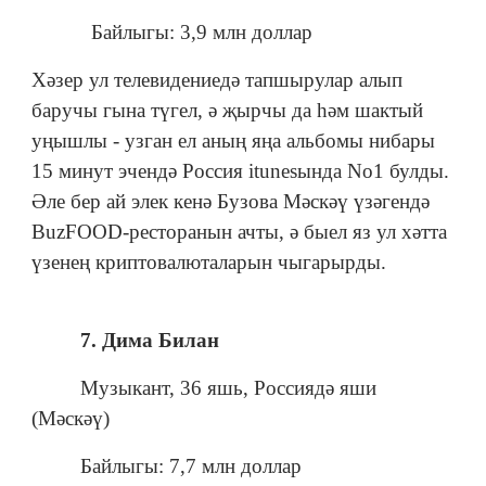
Байлыгы: 3,9 млн доллар
Хәзер ул телевидениедә тапшырулар алып
баручы гына түгел, ә җырчы да һәм шактый
уңышлы - узган ел аның яңа альбомы нибары
15 минут эчендә Россия itunesында No1 булды.
Әле бер ай элек кенә Бузова Мәскәү үзәгендә
BuzFOOD-ресторанын ачты, ә быел яз ул хәтта
үзенең криптовалюталарын чыгарырды.
7. Дима Билан
Музыкант, 36 яшь, Россиядә яши
(Мәскәү)
Байлыгы: 7,7 млн доллар