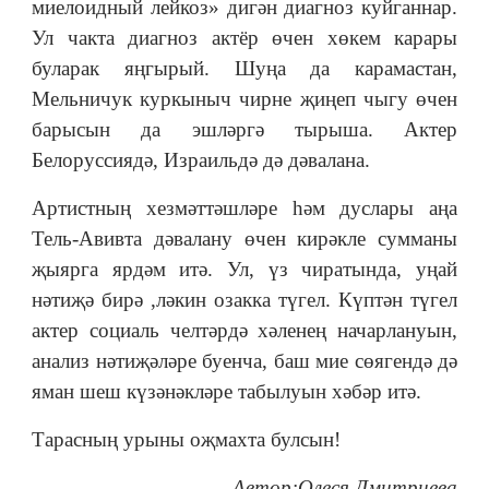
миелоидный лейкоз» дигән диагноз куйганнар.
Ул чакта диагноз актёр өчен хөкем карары
буларак яңгырый. Шуңа да карамастан,
Мельничук куркыныч чирне җиңеп чыгу өчен
барысын да эшләргә тырыша. Актер
Белоруссиядә, Израильдә дә дәвалана.
Артистның хезмәттәшләре һәм дуслары аңа
Тель-Авивта дәвалану өчен кирәкле сумманы
җыярга ярдәм итә. Ул, үз чиратында, уңай
нәтиҗә бирә ,ләкин озакка түгел. Күптән түгел
актер социаль челтәрдә хәленең начарлануын,
анализ нәтиҗәләре буенча, баш мие сөягендә дә
яман шеш күзәнәкләре табылуын хәбәр итә.
Тарасның урыны оҗмахта булсын!
Автор:Олеся Дмитриева