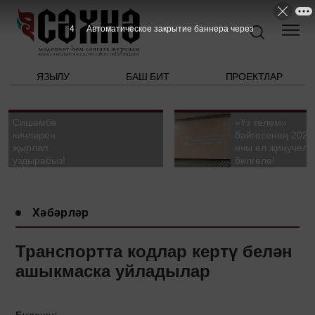
2
Автоматическое закрытие баннера через
ЯЗЫЛУ
БАШ БИТ
ПРОЕКТЛАР
Сишәмбе
«Үз телем»
кичләрен
бәйгесенең 2026
җырлап
нчы ел җиңүчелә
уздырабыз!
билгеле!
Хәбәрләр
Транспортта кодлар кертү белән
ашыкмаска уйладылар
Бүлешү: