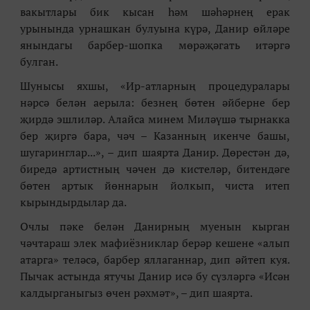
вакытлары бик кысан һәм шәһәрнең ерак
урынында урнашкан булуына күрә, Данир өйләре
янындагы барбер-шопка мөрәҗәгать итәргә
булган.
Шунысы яхшы, «Ир-атларның процедуралары
нәрсә белән аерыла: безнең бөтен әйберне бер
җирдә эшлиләр. Алайса минем Миләүшә тырнакка
бер җиргә бара, чәч – Казанның икенче башы,
шугаринглар...», – дип шаярта Данир. Дөрестән дә,
биредә артистның чәчен дә кистеләр, битендәге
бөтен артык йөннарын йолкып, чиста итеп
кырындырдылар да.
Очлы пәке белән Данирның муенын кырган
чәчтараш элек мафиёзниклар берәр кешене «алып
атарга» теләсә, барбер яллаганнар, дип әйтеп куя.
Пычак астында ятучы Данир исә бу сүзләргә «Исән
калдырганыгыз өчен рәхмәт», – дип шаярта.