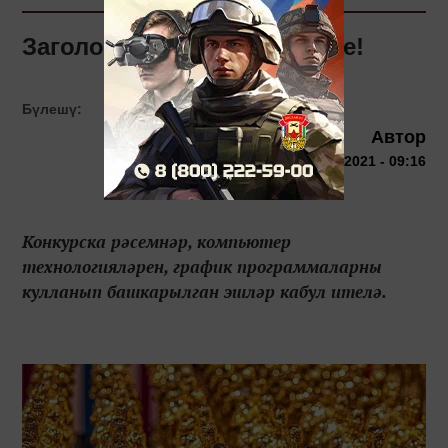
Заголовок: Игътибар, бәйге!
Бүлешү:
Автор
10 декабря 2021 - 09:16
Конкурска рәсемнәр, компьютер
технологияләрен, график программаларны
кулланып башкарылган эшләр кабул ителә.