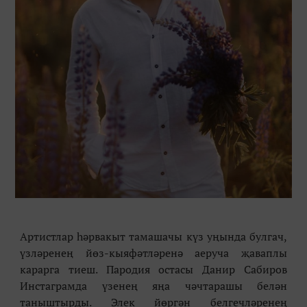
Артистлар һәрвакыт тамашачы күз уңында булгач,
үзләренең йөз-кыяфәтләренә аеруча җаваплы
карарга тиеш. Пародия остасы Данир Сабиров
Инстаграмда үзенең яңа чәчтарашы белән
таныштырды. Элек йөргән белгечләренең