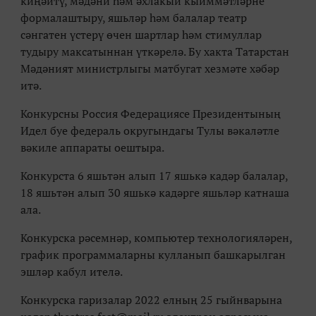
киңәйтү, мәдәни һәм әхлакый кыйммәтләрне
формалаштыру, яшьләр һәм балалар театр
сәнгатен үстерү өчен шартлар һәм стимуллар
тудыру максатыннан үткәрелә. Бу хакта Татарстан
Мәдәният министрлыгы матбугат хезмәте хәбәр
итә.
Конкурсны Россия Федерациясе Президентының
Идел буе федераль округындагы Тулы вәкаләтле
вәкиле аппараты оештыра.
Конкурста 6 яшьтән алып 17 яшькә кадәр балалар,
18 яшьтән алып 30 яшькә кадәрге яшьләр катнаша
ала.
Конкурска рәсемнәр, компьютер технологияләрен,
график программаларны кулланып башкарылган
эшләр кабул ителә.
Конкурска гаризалар 2022 елның 25 гыйнварына