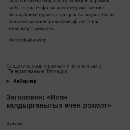
кадәр theatres.fest@mail.ru электрон адресына
кабул ителә («афишалар конкурсы» тамгасы
белән). Бәйге турында тулырак мәгълүмат белән
Конктеатральноеприволжье.рф сайтында
танышырга мөмкин.
Фото:pixabay.com
Следите за самым важным и интересным в
Telegram-канале
Татмедиа
Хәбәрләр
Заголовок: «Исән
калдырганыгыз өчен рәхмәт»
Бүлешү: