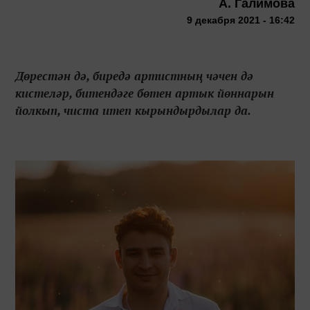
А. Галимова
9 декабря 2021 - 16:42
Дөрестән дә, биредә артистның чәчен дә
кистеләр, битендәге бөтен артык йөннарын
йолкып, чиста итеп кырындырдылар да.