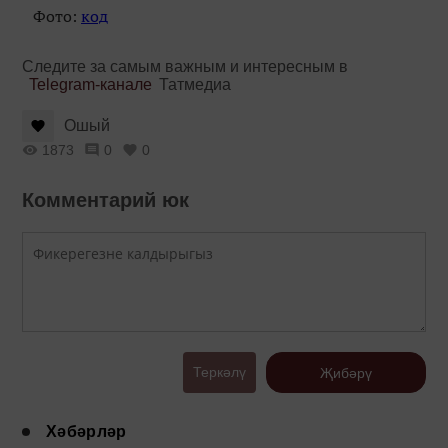
Фото:
код
Следите за самым важным и интересным в
Telegram-канале
Татмедиа
Ошый
1873
0
0
Комментарий юк
Теркәлү
Җибәрү
Хәбәрләр