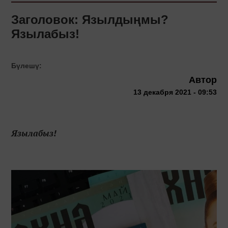
Заголовок: Язылдыңмы?
Язылабыз!
Бүлешү:
Автор
13 декабря 2021 - 09:53
Язылабыз!