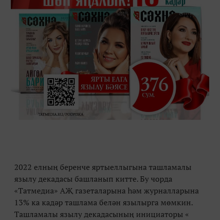
2022 елның беренче яртыеллыгына ташламалы
язылу декадасы башланып китте. Бу чорда
«Татмедиа» АҖ газеталарына һәм журналларына
13% ка кадәр ташлама белән язылырга мөмкин.
Ташламалы язылу декадасының инициаторы «