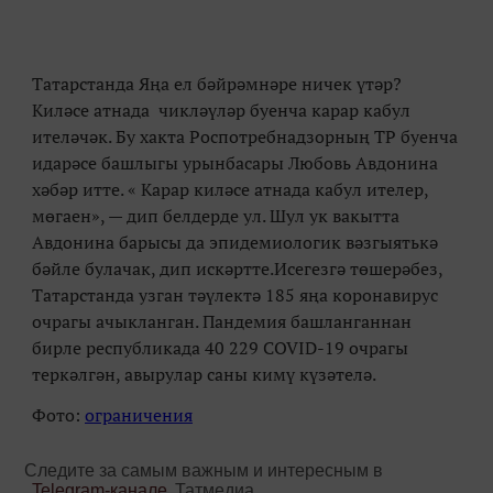
Татарстанда Яңа ел бәйрәмнәре ничек үтәр?
Киләсе атнада чикләүләр буенча карар кабул
ителәчәк. Бу хакта Роспотребнадзорның ТР буенча
идарәсе башлыгы урынбасары Любовь Авдонина
хәбәр итте. « Карар киләсе атнада кабул ителер,
мөгаен», — дип белдерде ул. Шул ук вакытта
Авдонина барысы да эпидемиологик вәзгыятькә
бәйле булачак, дип искәртте.Исегезгә төшерәбез,
Татарстанда узган тәүлектә 185 яңа коронавирус
очрагы ачыкланган. Пандемия башланганнан
бирле республикада 40 229 COVID-19 очрагы
теркәлгән, авырулар саны кимү күзәтелә.
Фото:
ограничения
Следите за самым важным и интересным в
Telegram-канале
Татмедиа