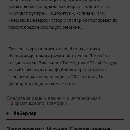
вакытлы басмаларына язылырга тәкъдим итә.
«Салават күпере», «Сабантуй», «Ялкын» һәм
«Көмеш кыңгырау»татар балалар басмаларына да
махсус бәядән язылырга мөмкин.
Газета - журналларга язылу барлык почта
бүлекчәләрендә дә рәсмиләштерелә. Шулай ук
өйдән чыкмыйча гына «Татмедиа» АҖ сайтында
онлайн-язылудан да файдаланырга мөмкин.
Ташламалы язылу декадасы 2021 елның 16
декабренә кадәр дәвам итәчәк.
Следите за самым важным и интересным в
Telegram-канале
Татмедиа
Хәбәрләр
Заголовок: Илназ Галәвиевне