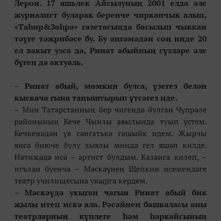
Лерон
.
17 яшьлек Айсылуның 2001 елда әле
журналист буларак беренче чирканчык алып,
«Таһир
&
Зөһрә» газетасында басылып чыккан
тәүге тәҗрибәсе бу. Бу әңгәмәдән соң инде 20
ел вакыт узса да, Ринат абыйның сүзләре әле
бүген дә актуаль.
–
Ринат абый, мөмкин бул
са, үзегез
белән
кыскача гына таныштырып үтсәгез иде.
– Мин Татарстанның бер чигендә булган Чүпрәле
районының Кече Чынлы авылында туып үстем.
Кечкенәдән үк сәнгатькә гашыйк идем. Җырчы
яисә биюче булу хыялы миндә гел яшәп килде.
Нәтиҗәдә исә – артист булдым. Казанга килеп, –
игълан буенча – Мәскәүнең Щепкин исемендәге
театр училищесына укырга кердем.
–
Мәскәүдә укыган чагын Ринат абый бик
җ
ылы итеп искә ала. Рәсәйнең башкаласы аны
театрлар
ның күплеге һәм һәркайсының