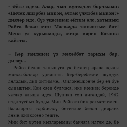
- Әйтә идем. Алар, чын күңелдән борчылып:
«Ничек яшәрбез микән, ачтан үлмәбез микән?»
дияләр иде. Сүз уңаеннан әйтим әле, хатыным
Рәйсә белән мин Мәскәүдә таныштым бит!
Менә ул курыкмады, миңа ияреп Казанга
кайтты.
–
Һәр гаиләнең үз мәхәббәт тарихы бар,
диләр...
– Рәйсә белән танышуга ук безнең арада җылы
мөнәсәбәтләр урнашты. Бер-беребезне шундук
аңладык, дип әйтимме... Өйләнешкәнче бер ел буе
сынаштык. Көн саен булмаса, ике көннең берендә
хатлар алыша идек. Шуннан соң дигәндәй, 1962
елда туебыз булды. Мин Рәйсәгә бик рәхмәтлемен.
Балаларны тәрбияләү бөтенләе белән диярлек
аның җилкәсенә төште.
Мин бит иртән кызларымны бакчага илтәм дә, йә