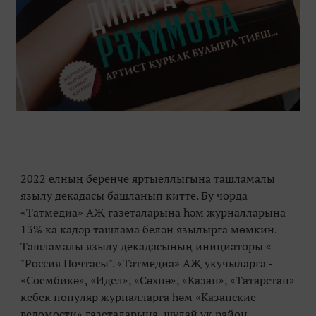
2022 елның беренче яртыеллыгына ташламалы
язылу декадасы башланып китте. Бу чорда
«Татмедиа» АҖ газеталарына һәм журналларына
13% ка кадәр ташлама белән язылырга мөмкин.
Ташламалы язылу декадасының инициаторы «
"Россия Почтасы". «Татмедиа» АҖ укучыларга -
«Сөембикә», «Идел», «Сәхнә», «Казан», «Татарстан»
кебек популяр журналларга һәм «Казанские
ведомости» газеталарына, шулай ук район