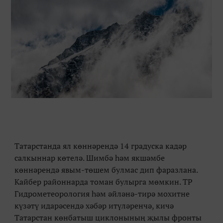
Татарстанда ял көннәрендә 14 градуска кадәр
салкыннар көтелә. Шимбә һәм якшәмбе
көннәрендә явым-төшем булмас дип фаразлана.
Кайбер районнарда томан булырга мөмкин. ТР
Гидрометеорология һәм әйләнә-тирә мохитне
күзәтү идарәсендә хәбәр итүләренчә, кичә
Татарстан көнбатыш циклонының җылы фронты