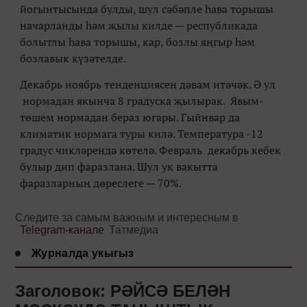
йогынтысында булды, шул сәбәпле һава торышы
начарланды һәм җылы килде — республикада
болытлы һава торышы, кар, бозлы яңгыр һәм
бозлавык күзәтелде.
Декабрь ноябрь тенденциясен дәвам итәчәк. Ә ул
нормадан якынча 8 градуска җылырак. Явым-
төшем нормадан бераз югары. Гыйнвар да
климатик нормага туры килә. Температура -12
градус чикләрендә көтелә. Февраль декабрь кебек
булыр дип фаразлана. Шул ук вакытта
фаразларның дөреслеге — 70%.
Следите за самым важным и интересным в
Telegram-канале
Татмедиа
Журналда укыгыз
Заголовок: РӘЙСӘ БЕЛӘН