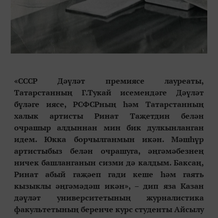
«
СССР Дәүләт премиясе лауреаты,
Татарстанның Г.Тукай исемендәге Дәүләт
бүләге иясе, РСФСРның һәм Татарстанның
халык артисты Ринат Т
аҗетдин
белән
очрашыр алдыннан мин бик дулкынланган
идем. Юкка борчылганмын икән. Мәшһүр
артистыбыз белән очрашуга, әңгәмәбезнең
ничек башланганын сизми дә калдым. Баксаң,
Ринат абый гаҗәеп гади кеше һәм гаять
кызыклы әңгәмәдәш икән
», – дип яза
Казан
дәүләт университетының журналистика
факультетының беренче курс студенты Айсылу