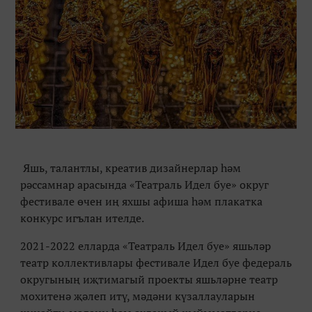
Яшь, талантлы, креатив дизайнерлар һәм
рәссамнар арасында «Театраль Идел буе» округ
фестивале өчен иң яхшы афиша һәм плакатка
конкурс игълан ителде.
2021-2022 елларда «Театраль Идел буе» яшьләр
театр коллективлары фестивале Идел буе федераль
округының иҗтимагый проекты яшьләрне театр
мохитенә җәлеп итү, мәдәни күзаллауларын