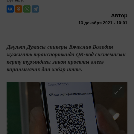
Автор
13 декабря 2021 - 10:01
Дәүләт Думасы спикеры Вячеслав Володин
җәмәгать транспортында QR-код системасын
кертү турындагы закон проекты әлегә
каралмыячак дип хәбәр итте.