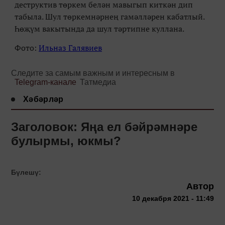
деструктив төркем белән мавыгып киткән дип
табыла. Шул төркемнәрнең гамәлләрен кабатлый.
Һөҗүм вакытында да шул тәртипне куллана.
Фото:
Ильназ Галявиев
Следите за самым важным и интересным в
Telegram-канале
Татмедиа
Хәбәрләр
Заголовок: Яңа ел бәйрәмнәре
булырмы, юкмы?
Бүлешү:
Автор
10 декабря 2021 - 11:49