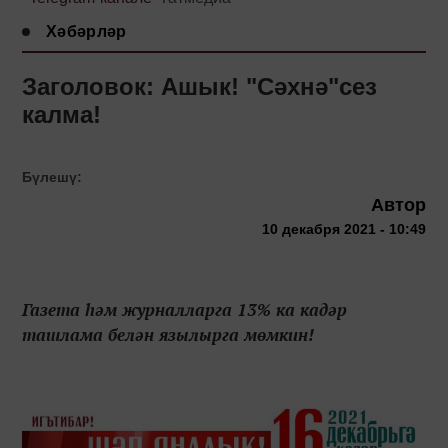
Хәбәрләр
Заголовок: Ашык! "Сәхнә"сез
калма!
Бүлешү:
Автор
10 декабря 2021 - 10:49
Газета һәм журналларга 13% ка кадәр
ташлама белән язылырга мөмкин!