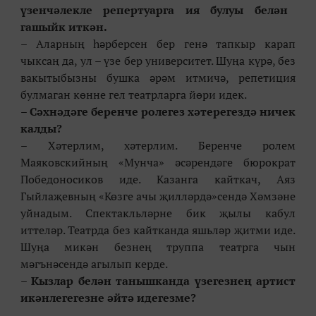
үзенчәлекле репертуарга ия бу
луы белән
гашыйк иткән.
– Аларның һәрберсен бер генә тапкыр карап
чыксаң да, ул – үзе бер университет. Шуңа күрә, без
вакытыбызны бушка әрәм итмичә, репетиция
булмаган көнне гел театрларга йөри идек.
–
Сәхнәдәге беренче ролегез хәтерегездә ничек
калды?
– Хәтерлим, хәтерлим. Беренче ролем
Маяковскийның «Мунча» әсәрендәге бюрократ
Победоносиков иде. Казанга кайткач, Аяз
Гыйлаҗевның «Көзге ачы җилләрдә»сендә Хәмзәне
уйнадым. Спектакльләрне бик җылы кабул
иттеләр. Театрда без кайтканда яшьләр җитми иде.
Шуңа микән безнең труппа театрга чын
мәгънәсендә агылып керде.
–
Кызлар белән танышканда үзегезнең артист
икәнлегегезне әйтә идегезме?