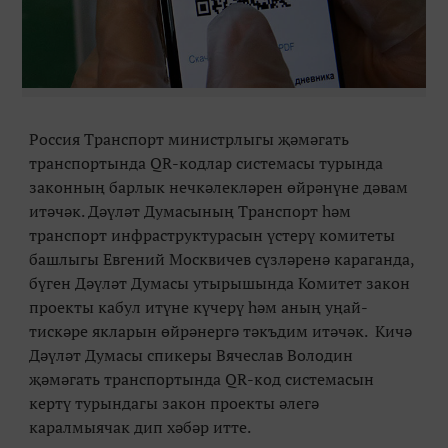
Россия Транспорт министрлыгы җәмәгать
транспортында QR-кодлар системасы турында
законның барлык нечкәлекләрен өйрәнүне дәвам
итәчәк. Дәүләт Думасының Транспорт һәм
транспорт инфраструктурасын үстерү комитеты
башлыгы Евгений Москвичев сүзләренә караганда,
бүген Дәүләт Думасы утырышында Комитет закон
проекты кабул итүне күчерү һәм аның уңай-
тискәре якларын өйрәнергә тәкъдим итәчәк. Кичә
Дәүләт Думасы спикеры Вячеслав Володин
җәмәгать транспортында QR-код системасын
кертү турындагы закон проекты әлегә
каралмыячак дип хәбәр итте.