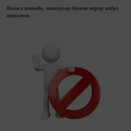
Киләсе атнада чикләүләр буенча карар кабул
ителәчәк.