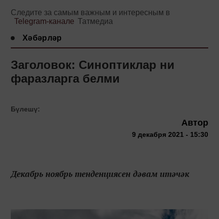
Следите за самым важным и интересным в
Telegram-канале
Татмедиа
Хәбәрләр
Заголовок: Синоптиклар ни
фаразларга белми
Бүлешү:
Автор
9 декабря 2021 - 15:30
Декабрь ноябрь тенденциясен дәвам итәчәк