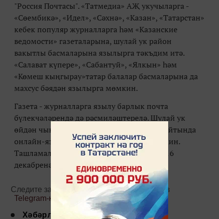
"Россия Почтасы". «Татмедиа» АҖ укучыларга -
«Сөембикә», «Идел», «Сәхнә», «Казан», «Татарстан»
кебек популяр журналларга һәм «Казанские
ведомости» газеталарына, шулай ук район
вакытлы басмаларына язылырга тәкъдим итә.
«Салават күпере», «Сабантуй», «Ялкын» һәм
«Көмеш кыңгырау»татар балалар басмаларына да
махсус бәядән язылырга мөмкин.
Газета - журналларга язылу барлык почта
бүлекчәләрендә дә рәсмиләштерелә. Шулай ук
өйдән чыкмыйча гына «Татмедиа» АҖ сайтында
онлайн-язылудан да файдаланырга мөмкин.
Ташламалы язылу декадасы 2021 елның 16
декабренә кадәр дәвам итәчәк.
Следите за самым важным и интересным в
Telegram-канале
Татмедиа
Хәбәрләр