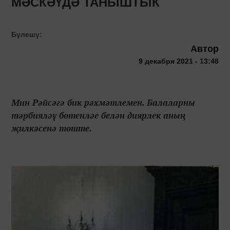
МӘСКӘҮДӘ ТАНЫШТЫК
Бүлешү:
Автор
9 декабря 2021 - 13:48
Мин Рәйсәгә бик рәхмәтлемен. Балаларны
тәрбияләү бөтенләе белән диярлек аның
җилкәсенә төште.