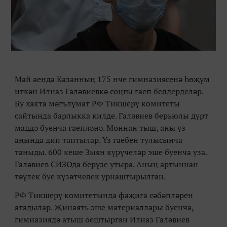
Май аенда Казанның 175 нче гимназиясенә һөҗүм
иткән Илназ Галәвиевкә соңгы гаеп белдерделәр.
Бу хакта мәгълүмат РФ Тикшерү комитеты
сайтында барлыкка килде. Галәвиев берьюлы дүрт
маддә буенча гаепләнә. Моннан тыш, аны үз
аңында дип таптылар. Үз гаебен тулысынча
таныды. 600 кеше Зыян күрүчеләр эше буенча уза.
Галәвиев СИЗОда берүзе утыра. Аның артыннан
тәүлек буе күзәтчелек урнаштырылган.
РФ Тикшерү комитетында фаҗига сәбәпләрен
атадылар. Җинаять эше материаллары буенча,
гимназиядә атыш оештырган Илназ Галәвиев