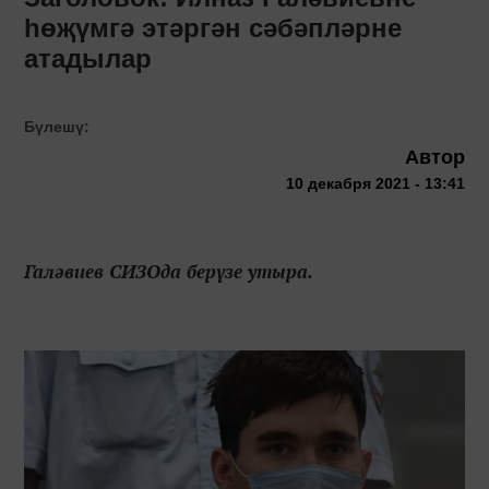
һөҗүмгә этәргән сәбәпләрне
атадылар
Бүлешү:
Автор
10 декабря 2021 - 13:41
Галәвиев СИЗОда берүзе утыра.