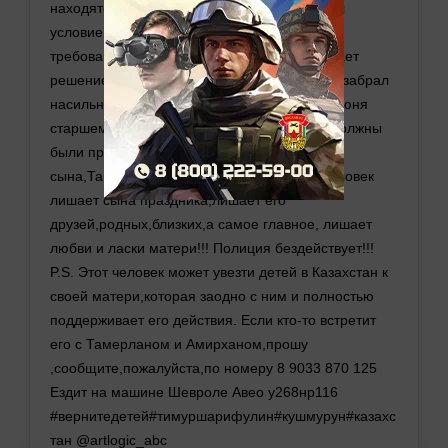
находятся,бывший муж позвонил и поставил
условие,если я не соглашусь на его
требования,детей он не отдаст!!! Он нарушает
решение суда, без договоренности со мной,забрал
насильно детей и скрывает их от меня. 12 июня
старшему сыну исполняется 10 лет, к нам должны
были прийти гости,друзья,одноклассники
сына,Тамерлан так ждал этого дня. Этот человек
лишает сына праздника,лишает его
друзей,родных,близких,а самое главное, лишает
любви и ласки матери!!! Полиция бездействует!!!
P.S. Этот человек может увезти детей в Казахстан к
своей матери,которая заодно с ним и полностью
поддерживает его действия. Если кто-то встретит
его с Тамерланом и Амирханом,прошу
,сообщите,пожалуйста,по номеру 8 9033 870 125
Ездит на машине Шевроле Авео у268нр116
#вернитедетей#тимуршарифулин#кушмурун#казахс
тан @artlogic_abc