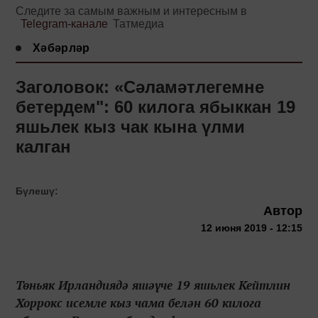
Следите за самым важным и интересным в
Telegram-канале
Татмедиа
Хәбәрләр
Заголовок: «Сәламәтлегемне
бетердем": 60 килога ябыккан 19
яшьлек кыз чак кына үлми
калган
Бүлешү:
Автор
12 июня 2019 - 12:15
Төньяк Ирландиядә яшәүче 19 яшьлек Кейтлин
Хоррокс исемле кыз чама белән 60 килога