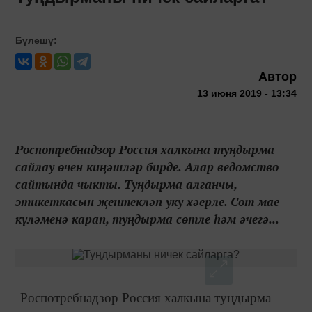
Бүлешү:
Автор
13 июня 2019 - 13:34
Роспотребнадзор Россия халкына туңдырма
сайлау өчен киңәшләр бирде. Алар ведомство
сайтында чыкты. Туңдырма алганчы,
этикеткасын җентекләп уку хәерле. Сөт мае
күләменә карап, туңдырма сөтле һәм әчегә...
Роспотребнадзор Россия халкына туңдырма