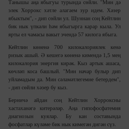
Танышы аңа ябыгуы турында сөйли. "Мин дә
элек Хоррокс хәтле алагаем зур идем. Хәзер
ябыктым", - дип сөйли ул. Шуннан соң Кейтлин
бик нык үпкәли һәм ябыгырга карар кыла. Ул
ярты ел чамасы вакыт эчендә 57 килога ябыга.
Кейтлин көненә 700 килокалориялек кенә
ризык ашый. Ә кешегә көненә кимендә 1,5 мең
килокалория энергия кирәк. Кыз артык ашаса,
көчләп коса башлый. "Мин начар булыр дип
уйламадым да. Мин сәламәтлегемне бетердем",
- дип сөйли хәзер бу кыз.
Берничә айдан соң Кейтлин Хорроксны
хастаханәгә китерәләр. Аңа гипофосфатемия
диагнозын куялар. Бу кан составында
фосфатлар күләме бик нык кимегән дигән сүз.