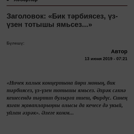
Заголовок: «Бик тәрбиясез, үз-
үзен тотышы ямьсез...»
Бүлешү:
Автор
13 июня 2019 - 07:21
«Ничек халык концертына йөри моның, бик
тәрбиясез, үз-үзен тотышы ямьсез. Әзрәк сәхнә
кешесендә тәртип булырга тиеш, Фирдүс. Синең
язган җавапларыңны олысы да кечесе дә укый,
уйлан әзрәк». Әлеге комм...