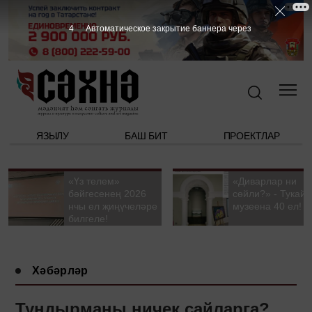
3
Автоматическое закрытие баннера через
ЯЗЫЛУ
БАШ БИТ
ПРОЕКТЛАР
«Үз телем»
«Диварлар ни
бәйгесенең 2026
сөйли?» - Тукай
нчы ел җиңүчеләре
музеена 40 ел!
билгеле!
Хәбәрләр
Туңдырманы ничек сайларга?