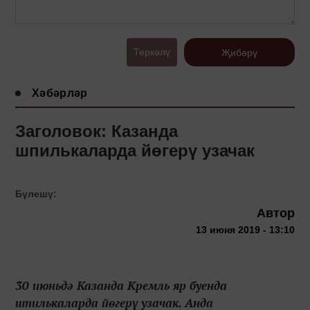
Теркәлү
Җибәрү
Хәбәрләр
Заголовок: Казанда
шпилькаларда йөгерү узачак
Бүлешү:
Автор
13 июня 2019 - 13:10
30 июньдә Казанда Кремль яр буенда
шпилькаларда йөгерү узачак. Анда