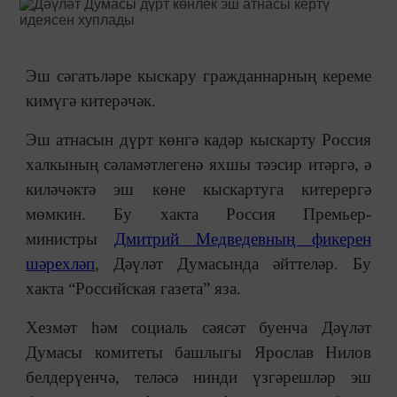
Эш сәгатьләре кыскару гражданнарның кереме
кимүгә китерәчәк.
Эш атнасын дүрт көнгә кадәр кыскарту Россия
халкының сәламәтлегенә яхшы тәэсир итәргә, ә
киләчәктә эш көне кыскартуга китерергә
мөмкин. Бу хакта Россия Премьер-
министры
Дмитрий Медведевның фикерен
шәрехләп
, Дәүләт Думасында әйттеләр. Бу
хакта “Российская газета” яза.
Хезмәт һәм социаль сәясәт буенча Дәүләт
Думасы комитеты башлыгы Ярослав Нилов
белдерүенчә, теләсә нинди үзгәрешләр эш