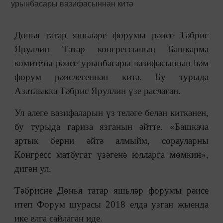
Дөнья татар яшьләре форумы рәисе Тәбрис
Яруллин Татар конгрессының Башкарма
комитеты рәисе урынбасары вазифасыннан һәм
форум рәислегеннән китә. Бу турыда
Азатлыкка Тәбрис Яруллин үзе раслаган.
Ул әлеге вазифаларын үз теләге белән киткәнен,
бу турыда гариза язганын әйтте. «Башкача
артык берни әйтә алмыйм, сорауларны
Конгресс матбугат үзәгенә юлларга мөмкин»,
дигән ул.
Тәбрисне Дөнья татар яшьләр форумы рәисе
итеп Форум шурасы 2018 елда узган җыенда
ике елга сайлаган иде.