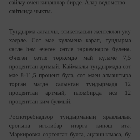
сайлау өчен киңәшләр бирде. Алар ведомство
сайтында чыкты.
Туңдырма алганчы, этикеткасын җентекләп уку
хәерле. Сөт мае күләменә карап, туңдырма
сөтле һәм әчегән сөтле төркемнәргә бүленә.
Әчегән сөтле төркемдә май күләме 7,5
проценттан артмый. Каймаклы туңдырмада сөт
мае 8-11,5 процент була, сөт маен алмаштыра
торган матдә салынган туңдырмада 12
проценттан артмый, пломбирда исә 12
проценттан ким булмый.
Роспотребнадзор туңдырманың яраклылык
срогына игътибар итәргә киңәш итә.
Маркировка сөртелгән булса, аңлашылмаса, бу