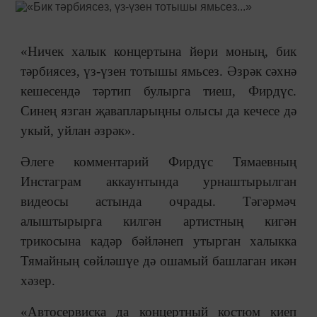
«Ничек халык концертына йөри моның, бик
тәрбиясез, үз-үзен тотышы ямьсез. Әзрәк сәхнә
кешесендә тәртип булырга тиеш, Фирдүс.
Синең язган җавапларыңны олысы да кечесе дә
укый, уйлан әзрәк».
Әлеге комментарий Фирдүс Тямаевның
Инстаграм аккаунтында урнаштырылган
видеосы астында очрады. Тәгәрмәч
алыштырырга килгән артистның кигән
трикосына кадәр бәйләнеп утырган халыкка
Тямайның сөйләшүе дә ошамый башлаган икән
хәзер.
«Автосервиска да концертный костюм киеп