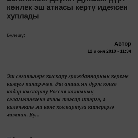
көнлек эш атнасы кертү идеясен
хуплады
Бүлешү:
Автор
12 июня 2019 - 11:34
Эш сәгатьләре кыскару гражданнарның кереме
кимүгә китерәчәк. Эш атнасын дүрт көнгә
кадәр кыскарту Россия халкының
сәламәтлегенә яхшы тәэсир итәргә, ә
киләчәктә эш көне кыскартуга китерергә
мөмкин. Бу...