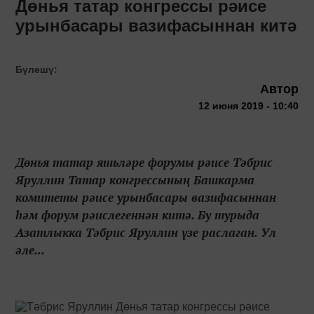
Дөнья татар конгрессы рәисе
урынбасары вазифасыннан китә
Бүлешү:
Автор
12 июня 2019 - 10:40
Дөнья татар яшьләре форумы рәисе Тәбрис
Яруллин Татар конгрессының Башкарма
комитеты рәисе урынбасары вазифасыннан
һәм форум рәислегеннән китә. Бу турыда
Азатлыкка Тәбрис Яруллин үзе раслаган. Ул
әле...