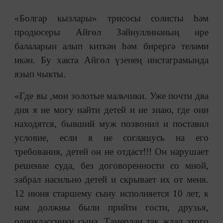
«Болгар кызлары» трисосы солисты һәм
продюсеры Айгөл Зәйнуллинаның ире
балаларын алып киткән һәм бирергә теләми
икән. Бу хакта Айгөл үзенең инстаграмында
язып чыкты.
«Где вы ,мои золотые мальчики. Уже почти два
дня я не могу найти детей и не знаю, где они
находятся, бывший муж позвонил и поставил
условие, если я не соглашусь на его
требования, детей он не отдаст!!! Он нарушает
решение суда, без договоренности со мной,
забрал насильно детей и скрывает их от меня.
12 июня старшему сыну исполняется 10 лет, к
нам должны были прийти гости, друзья,
одноклассники сына, Тамерлан так ждал этого