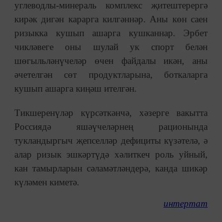
углеводлы-минераль комплекс җитештерергә
кирәк дигән карарга килгәннәр. Аны көн саен
ризыкка кушып ашарга кушканнар. Эрбет
чикләвеге оны шулай ук спорт белән
шөгыльләнүчеләр өчен файдалы икән, аны
әчетелгән сөт продуктларына, боткаларга
кушып ашарга киңәш ителгән.
Тикшеренүләр күрсәткәнчә, хәзерге вакытта
Россиядә яшәүчеләрнең рационында
тукландыргыч җепселләр дефициты күзәтелә, ә
алар ризык эшкәртүдә хәлиткеч роль уйный,
кан тамырларын сәламәтләндерә, канда шикәр
күләмен киметә.
интертат