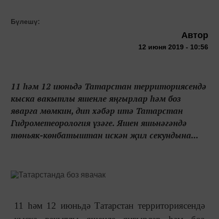
Бүлешү:
Автор
12 июня 2019 - 10:56
11 һәм 12 июньдә Татарстан территориясендә
кыска вакытлы яшенле яңгырлар һәм боз
яварга мөмкин, дип хәбәр итә Татарстан
Гидрометеорология үзәге. Яшен яшьнәгәндә
төньяк-көнбатыштан искән җил секундына...
11 һәм 12 июньдә Татарстан территориясендә