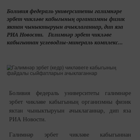
Боливия федераль университеты галимнәре
эрбет чикләве кабыгының организмны физик
яктан чыныктыруын ачыклаганнар, дип яза
РИА Новости. Галимнәр эрбет чикләве
кабыгыннан углеводлы-минераль комплекс...
Боливия федераль университеты галимнәре
эрбет чикләве кабыгының организмны физик
яктан чыныктыруын ачыклаганнар, дип яза
РИА Новости.
Галимнәр эрбет чикләве кабыгыннан