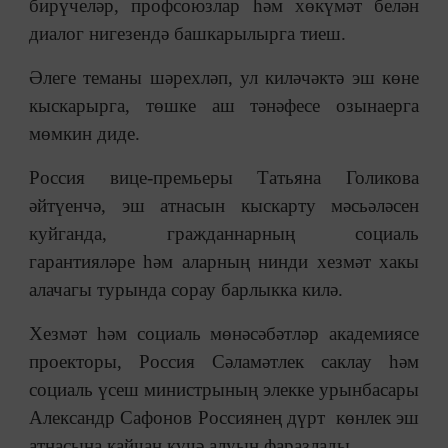
бирүчеләр, профсоюзлар һәм хөкүмәт белән
диалог нигезендә башкарылырга тиеш.
Әлеге теманы шәрехләп, ул киләчәктә эш көне
кыскарырга, төшке аш тәнәфесе озынаерга
мөмкин диде.
Россия вице-премьеры Татьяна Голикова
әйтүенчә, эш атнасын кыскарту мәсьәләсен
куйганда, гражданнарның социаль
гарантияләре һәм аларның нинди хезмәт хакы
алачагы турында сорау барлыкка килә.
Хезмәт һәм социаль мөнәсәбәтләр академиясе
проекторы, Россия Сәламәтлек саклау һәм
социаль үсеш министрының элекке урынбасары
Александр Сафонов Россиянең дүрт көнлек эш
атнасына кайчан күчә алуын фаразлады.