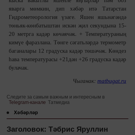
кыска вакытлы яшенле яңгырлар һәм боз
яварга мөмкин, дип хәбәр итә Татарстан
Гидрометеорология үзәге. Яшен яшьнәгәндә
төньяк-көнбатыштан искән җил секундына 15-
20 метрга кадәр көчәячәк. + Температураның
кимүе фаразлана. Төнге сәгатьләрдә термометр
баганалары 12 градуска кадәр төшәчәк. Көндез
һава температурасы +21дән +26 градуска кадәр
булачак.
Чыганак:
matbugat.ru
Следите за самым важным и интересным в
Telegram-канале
Татмедиа
Хәбәрләр
Заголовок: Тәбрис Яруллин