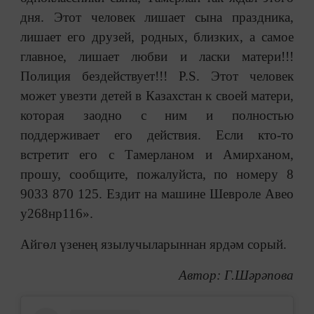
дня. Этот человек лишает сына праздника,
лишает его друзей, родных, близких, а самое
главное, лишает любви и ласки матери!!!
Полиция бездействует!!! P.S. Этот человек
может увезти детей в Казахстан к своей матери,
которая заодно с ним и полностью
поддерживает его действия. Если кто-то
встретит его с Тамерланом и Амирханом,
прошу, сообщите, пожалуйста, по номеру 8
9033 870 125. Ездит на машине Шевроле Авео
у268нр116».
Айгөл үзенең язылучыларыннан ярдәм сорый.
Автор: Г.Шәрәпова