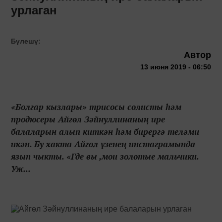
урлаган
Бүлешү:
Автор
13 июня 2019 - 06:50
«Болгар кызлары» трисосы солисты һәм
продюсеры Айгөл Зәйнуллинаның ире
балаларын алып киткән һәм бирергә теләми
икән. Бу хакта Айгөл үзенең инстаграмында
язып чыкты. «Где вы ,мои золотые мальчики.
Уж...