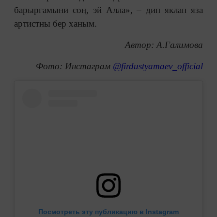
барыргамыни соң, эй Алла», – дип яклап яза
артистны бер ханым.
Автор: А.Галимова
Фото: Инстаграм
@firdustyamaev_official
Посмотреть эту публикацию в Instagram