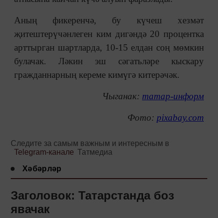
Аның фикеренчә, бу күчеш хезмәт
җитештерүчәнлеген ким дигәндә 20 процентка
арттырган шартларда, 10-15 елдан соң мөмкин
булачак. Ләкин эш сәгатьләре кыскару
гражданнарның кереме кимүгә китерәчәк.
Чыганак:
татар-информ
Фото:
pixabay.com
Следите за самым важным и интересным в
Telegram-канале
Татмедиа
Хәбәрләр
Заголовок: Татарстанда боз
явачак