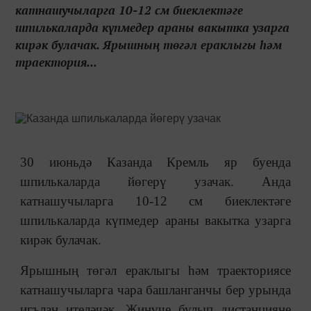
катнашучыларга 10-12 см биеклектәге
шпилькаларда күпмедер араны вакытка узарга
кирәк булачак. Ярышның төгәл ераклыгы һәм
траектория...
30 июньдә Казанда Кремль яр буенда
шпилькаларда йөгерү узачак. Анда
катнашучыларга 10-12 см биеклектәге
шпилькаларда күпмедер араны вакытка узарга
кирәк булачак.
Ярышның төгәл ераклыгы һәм траекториясе
катнашучыларга чара башланганчы бер урында
игълан ителәчәк. Җиңүче булып дистанцияне