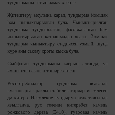
туңдырманы сатып алмау хәерле.
Җитештерү ысулына карап, туңдырма йомшак
һәм чыныктырылган була. Чыныктырылган
туңдырма туңдырылган, фасовкаланган һәм
чыныктырылган катнашмадан ясала. Йомшак
туңдырма чыныктыру стадиясен узмый, шуңа
күрә аны саклау срогы кыска була.
Сыйфатлы туңдырманы каерып алганда, ул
яхшы итеп сынып төшәргә тиеш.
Роспотребнадзор туңдырма ясаганда
кулланырга яраклы стабилизаторлар исемлеген
дә китерә. Исемлекне туңдырма этикеткасында
язылганча, рус телендә китерәбез: камедь
рожкового дерева (Е410), гуаровая камедь