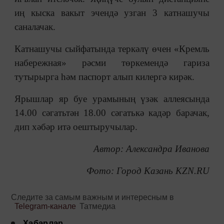
иң кыска вакыт эчендә узган 3 катнашучы
саналачак.
Катнашучы сыйфатында теркәлү өчен «Кремль
набережная» рәсми төркемендә гариза
тутырырга һәм паспорт алып килергә кирәк.
Ярышлар яр буе урамының үзәк аллеясында
14.00 сәгатьтән 18.00 сәгатькә кадәр барачак,
дип хәбәр итә оештыручылар.
Автор: Александра Иванова
Фото: Город Казань KZN.RU
Следите за самым важным и интересным в
Telegram-канале
Татмедиа
Хәбәрләр