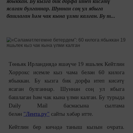
ябыккан. Бу кызга бик дорфа итеп кисәтү
ясаган булганнар. Шуннан соң ул ябыга
башлаган һәм чак кына үлми калган. Бу т...
Төньяк Ирландиядә яшәүче 19 яшьлек Кейтлин
Хоррокс исемле кыз чама белән 60 килога
ябыккан. Бу кызга бик дорфа итеп кисәтү
ясаган булганнар. Шуннан соң ул ябыга
башлаган һәм чак кына үлми калган. Бу турыда
Daily Mail басмасына сылтама
белән
"Лента.ру"
сайты хәбәр итте.
Кейтлин бер кичәдә таныш кызын очрата.