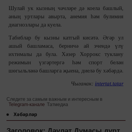
Шулай ук кызның чәчләре дә коела башлый,
аның уртлары авырта, анемия һәм булимия
диагнозлары да куела.
Табиблар бу кызны катгый кисәтә. Әгәр ул
ашый башламаса, берничә ай эчендә үлү
ихтималы да була. Хәзер Хоррокс туклану
режимын үзгәртергә һәм спорт белән
шөгыльләнә башларга җыена, диелә бу хәбәрдә.
Чыганак:
intertat.tatar
Следите за самым важным и интересным в
Telegram-канале
Татмедиа
Хәбәрләр
Заголовок: Дәүләт Думасы дүрт