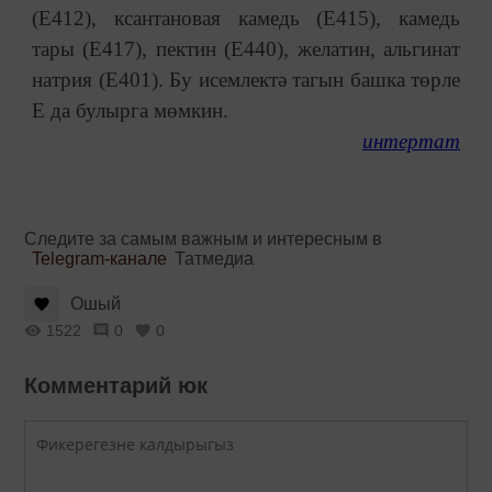
(Е412), ксантановая камедь (Е415), камедь
тары (Е417), пектин (Е440), желатин, альгинат
натрия (Е401). Бу исемлектә тагын башка төрле
Е да булырга мөмкин.
интертат
Следите за самым важным и интересным в
Telegram-канале
Татмедиа
Ошый
1522
0
0
Комментарий юк