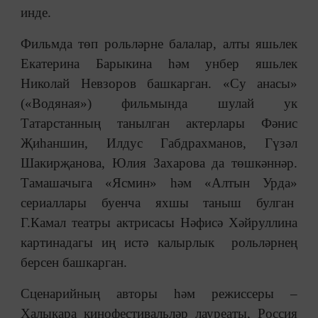
инде.
Фильмда төп рольләрне балалар, алты яшьлек
Екатерина Барыкина һәм унбер яшьлек
Николай Невзоров башкарган. «Су анасы»
(«Водяная») фильмында шулай ук
Татарстанның танылган актерлары Фәнис
Җиһаншин, Илдус Габдрахманов, Гүзәл
Шакирҗанова, Юлия Захарова да төшкәннәр.
Тамашачыга «Ясмин» һәм «Алтын Урда»
сериаллары буенча яхшы таныш булган
Г.Камал театры актрисасы Нәфисә Хәйруллина
картинадагы иң истә калырлык рольләрнең
берсен башкарган.
Сценарийның авторы һәм режиссеры –
Халыкара кинофестивальләр лауреаты, Россия