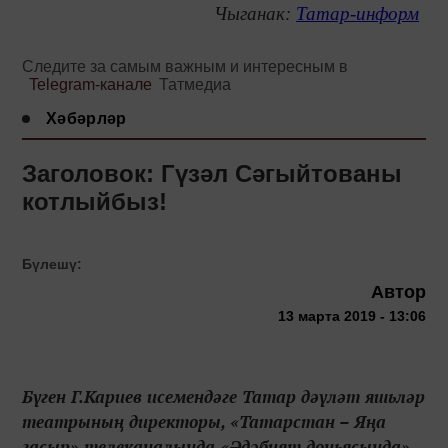
Чыганак:
Татар-информ
Следите за самым важным и интересным в
Telegram-канале
Татмедиа
Хәбәрләр
Заголовок: Гүзәл Сәгыйтованы
котлыйбыз!
Бүлешү:
Автор
13 марта 2019 - 13:06
Бүген Г.Кариев исемендәге Татар дәүләт яшьләр
театрының директоры, «Татарстан – Яңа
гасыр» телеканалында «Әдәбият дөньясында»