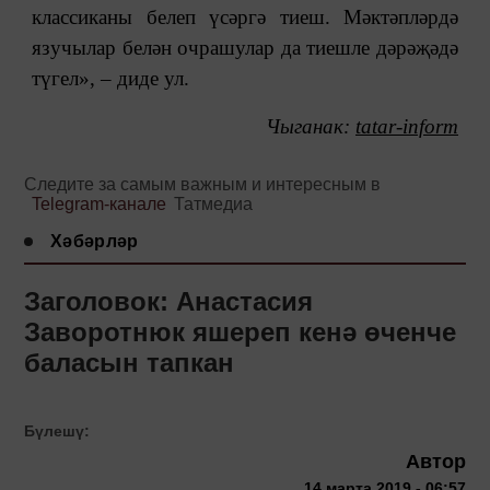
классиканы белеп үсәргә тиеш. Мәктәпләрдә
язучылар белән очрашулар да тиешле дәрәҗәдә
түгел», ‒ диде ул.
Чыганак:
tatar-inform
Следите за самым важным и интересным в
Telegram-канале
Татмедиа
Хәбәрләр
Заголовок: Анастасия
Заворотнюк яшереп кенә өченче
баласын тапкан
Бүлешү:
Автор
14 марта 2019 - 06:57