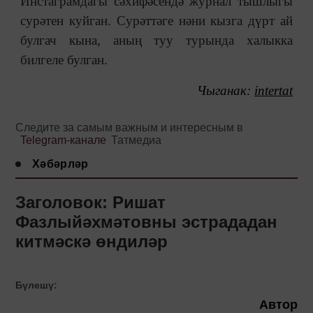
Инстаграмдагы сәхифәсендә журнал тышлыгы
сурәтен куйган. Сурәттәге нәни кызга дүрт ай
булгач кына, аның туу турында халыкка
билгеле булган.
Чыганак:
intertat
Следите за самым важным и интересным в
Telegram-канале
Татмедиа
Хәбәрләр
Заголовок: Ришат
Фазлыйәхмәтовны эстрададан
китмәскә өндиләр
Бүлешү:
Автор