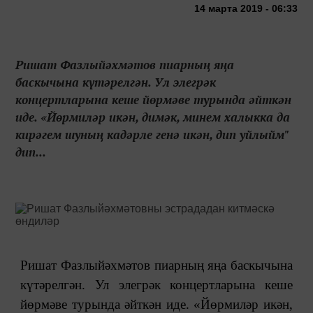
14 марта 2019 - 06:33
Ришат Фазлыйәхмәтов пиарның яңа
баскычына күтәрелгән. Ул элегрәк
концертларына кеше йөрмәве турында әйткән
иде. «Йөрмиләр икән, димәк, минем халыкка да
кирәгем шуның кадәрле генә икән, дип уйлыйм"
дип...
Ришат Фазлыйәхмәтов пиарның яңа баскычына
күтәрелгән. Ул элегрәк концертларына кеше
йөрмәве турында әйткән иде. «Йөрмиләр икән,