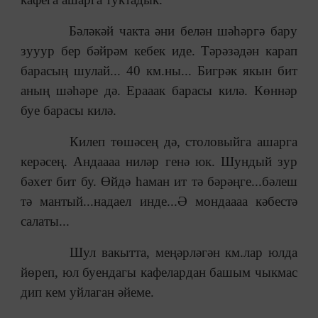
Бәләкәй чакта әни белән шәһәргә бару
зууур бер бәйрәм кебек иде. Тәрәзәдән карап
барасың шулай... 40 км.ны... Бигрәк якын бит
аның шәһәре дә. Ерааак барасы килә. Көннәр
буе барасы килә.
Килеп төшәсең дә, столовыйга ашарга
керәсең. Андаааа ниләр генә юк. Шундый зур
бәхет бит бу. Өйдә һаман ит тә бәрәңге...бәлеш
тә мантый...надаел инде...Ә мондаааа кәбестә
салаты...
Шул вакытта, меңәрләгән км.лар юлда
йөреп, юл буендагы кафелардан башым чыкмас
дип кем уйлаган әйеме.