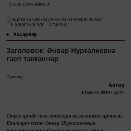
белән котлыйбыз!
Следите за самым важным и интересным в
Telegram-канале
Татмедиа
Хәбәрләр
Заголовок: Әнвәр Нургалиевкә
гаеп такканнар
Бүлешү:
Автор
13 марта 2019 - 12:57
Соңгы арада нык популярлык казанган артист,
Башкорт егете Әнвәр Нургалиевның
концертларына билетлар аншлаг белән