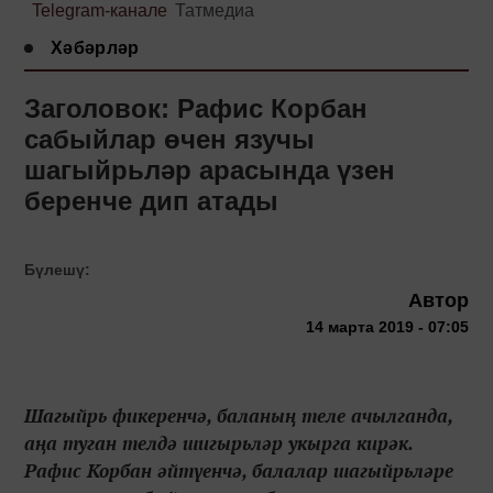
Telegram-канале
Татмедиа
Хәбәрләр
Заголовок: Рафис Корбан
сабыйлар өчен язучы
шагыйрьләр арасында үзен
беренче дип атады
Бүлешү:
Автор
14 марта 2019 - 07:05
Шагыйрь фикеренчә, баланың теле ачылганда,
аңа туган телдә шигырьләр укырга кирәк.
Рафис Корбан әйтүенчә, балалар шагыйрьләре