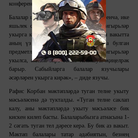
конференциясендә әйтте.
Балалар шагыйре Рафис Корбан фикеренчә, ике
яшьлек сабыйга үз туган телендә шигырьләр
укырга кирәк. «Баланың теле ачылган вакытта
аның үз туган телендә күз алдында булган
предметларга багышлап язылган шигырьләр
укылса, әйләнә-тирә белән танышуы җиңелрәк
барыр. Сабыйларга балалар язучылары
әсәрләрен укырга кирәк», ‒ диде язучы.
Рафис Корбан мәктәпләрдә туган телне укыту
мәсьәләсенә дә тукталды. «Туган телне саклап
калу, аны мәктәпләрдә укыту мәсьәләсе бик
кискен килеп басты. Балаларыбызга атнасына 1-
2 сәгать туган тел дәресе керә. Бу бик аз вакыт.
Мәктәп балалары татар әдәбиятын, безнең