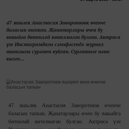
47 яшьлек Анастасия Заворотнюк өченче
баласын тапкан. Җанатарлары өчен бу
вакыйга бөтенләй көтелмәгән булган. Актриса
үзе Инстаграмдагы сәхифәсендә журнал
тышлыгы сурәтен куйган. Сурәттәге нәни
кызга...
47 яшьлек Анастасия Заворотнюк өченче
баласын тапкан. Җанатарлары өчен бу вакыйга
бөтенләй көтелмәгән булган. Актриса үзе