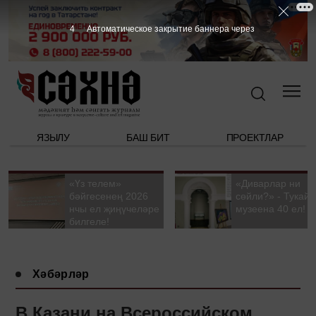
3
Автоматическое закрытие баннера через
ЯЗЫЛУ
БАШ БИТ
ПРОЕКТЛАР
«Үз телем»
«Диварлар ни
бәйгесенең 2026
сөйли?» - Тукай
нчы ел җиңүчеләре
музеена 40 ел!
билгеле!
Хәбәрләр
В Казани на Всероссийском