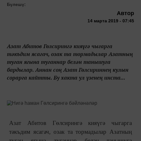
Бүлешү:
Автор
14 марта 2019 - 07:45
Азат Абитов Гөлсирингә кияүгә чыгарга
тәкъдим ясагач, озак та тормадылар Азатның
туган ягына туганнар белән танышуга
бардылар. Аннан соң Азат Гөлсириннең кулын
сорарга кайтты. Бу хакта ул үзенең инста...
Азат Абитов Гөлсирингә кияүгә чыгарга
тәкъдим ясагач, озак та тормадылар Азатның
туган ягына туганнар белән танышуга