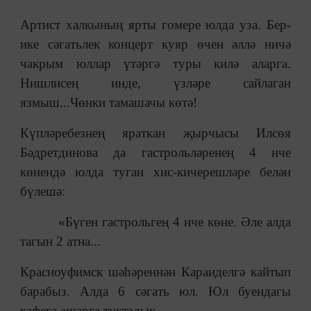
Артист халкының ярты гомере юлда уза. Бер-
ике сәгатьлек концерт куяр өчен әллә ничә
чакрым юллар үтәргә туры килә аларга.
Нишлисең инде, үзләре сайлаган
язмыш...Чөнки тамашачы көтә!
Күпләребезнең яраткан җырчысы Илсөя
Бәдретдинова да гастрольләренең 4 нче
көнендә юлда туган хис-кичерешләре белән
бүлешә:
«Бүген гастрольгең 4 нче көне. Әле алда
тагын 2 атна...
Красноуфимск шәһәреннән Караиделгә кайтып
барабыз. Алда 6 сәгать юл. Юл буендагы
кафега ашарга туктадык.