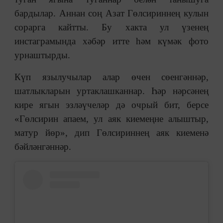
бардылар. Аннан соң Азат Гөлсириннең кулын
сорарга кайтты. Бу хакта ул үзенең
инстаграмында хәбәр итте һәм күмәк фото
урнаштырды.
Күп язылучылар алар өчен сөенгәннәр,
шатлыкларын уртаклашканнар. Һәр нәрсәнең
кире ягын эзләүчеләр дә очрый бит, берсе
«Гөлсирин апаем, ул аяк киемеңне алыштыр,
матур йөр», дип Гөлсириннең аяк киеменә
бәйләнгәннәр.