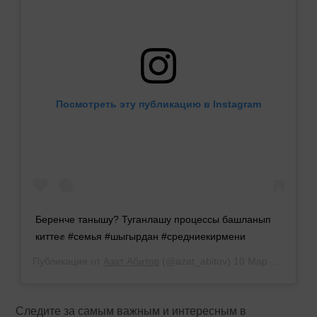
Посмотреть эту публикацию в Instagram
Беренче танышу? Туганлашу процессы башланып
китте✊ #семья #шыгырдан #средниекирмени
Публикация от
Азат Абитов
(@azat_abitov)
10 Мар 2019 в 4:09 PDT
Следите за самым важным и интересным в