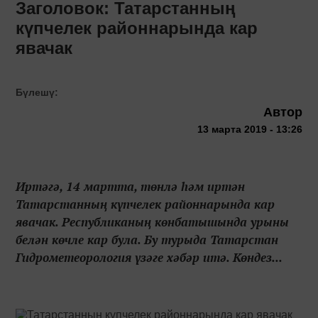
Заголовок: Татарстанның
күпчелек районнарында кар
явачак
Бүлешү:
Автор
13 марта 2019 - 13:26
Иртәгә, 14 мартта, төнлә һәм иртән
Татарстанның күпчелек районнарында кар
явачак. Республиканың көнбатышында урыны
белән көчле кар була. Бу турыда Татарстан
Гидрометеорология үзәге хәбәр итә. Көндез...