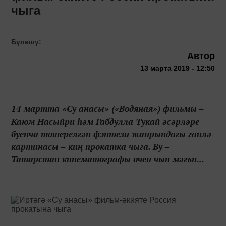
чыга
Бүлешү:
Автор
13 марта 2019 - 12:50
14 мартта «Су анасы» («Водяная») фильмы ‒
Каюм Насыйри һәм Габдулла Тукай әсәрләре
буенча төшерелгән фэнтези жанрындагы гаилә
картинасы ‒ киң прокатка чыга. Бу ‒
Татарстан кинематографы өчен чын мәгън...