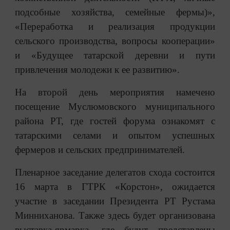
подсобные хозяйства, семейные фермы)»,
«Переработка и реализация продукции
сельского производства, вопросы кооперации»
и «Будущее татарской деревни и пути
привлечения молодежи к ее развитию».
На второй день мероприятия намечено
посещение Муслюмовского муниципального
района РТ, где гостей форума ознакомят с
татарскими селами и опытом успешных
фермеров и сельских предпринимателей.
Пленарное заседание делегатов схода состоится
16 марта в ГТРК «Корстон», ожидается
участие в заседании Президента РТ Рустама
Минниханова. Также здесь будет организована
выставка-ярмарка, где будут представлены