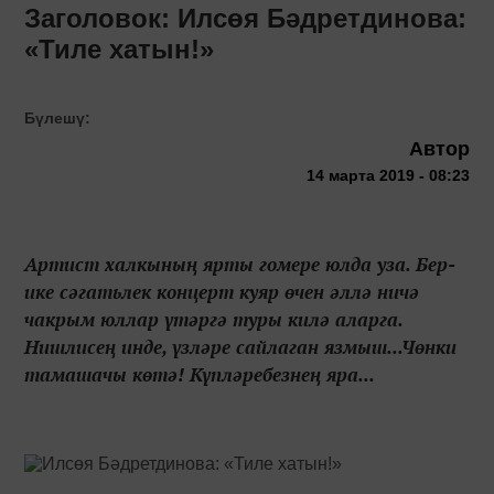
Заголовок: Илсөя Бәдретдинова:
«Тиле хатын!»
Бүлешү:
Автор
14 марта 2019 - 08:23
Артист халкының ярты гомере юлда уза. Бер-
ике сәгатьлек концерт куяр өчен әллә ничә
чакрым юллар үтәргә туры килә аларга.
Нишлисең инде, үзләре сайлаган язмыш...Чөнки
тамашачы көтә! Күпләребезнең яра...