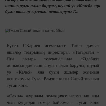
тапшыруын алып баручы, шулай ук «Калеб» яңа
буын яшьләр җыенын оештыручы Г...
Бүген Г.Кариев исемендәге Татар дәүләт
яшьләр театрының директоры, «Татарстан –
Яңа гасыр» телеканалында «Әдәбият
дөньясында» тапшыруын алып баручы, шулай
ук «Калеб» яңа буын яшьләр җыенын
оештыручы Гүзәл Рәмзил кызы Сәгыйтованың
туган көне.
«Сәхнә» журналы редакциясе исеменнән аны
чын күңелдән гомер бәйрәме ‒ туган көне