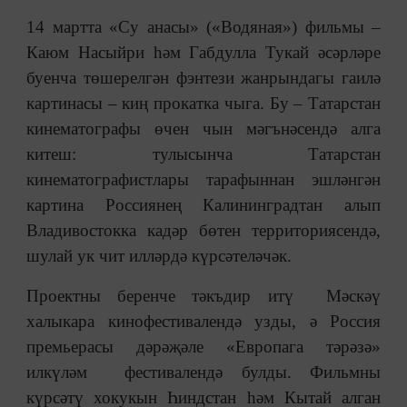
14 мартта «Су анасы» («Водяная») фильмы ‒
Каюм Насыйри һәм Габдулла Тукай әсәрләре
буенча төшерелгән фэнтези жанрындагы гаилә
картинасы ‒ киң прокатка чыга. Бу ‒ Татарстан
кинематографы өчен чын мәгънәсендә алга
китеш: тулысынча Татарстан
кинематографистлары тарафыннан эшләнгән
картина Россиянең Калининградтан алып
Владивостокка кадәр бөтен территориясендә,
шулай ук чит илләрдә күрсәтеләчәк.
Проектны беренче тәкъдир итү Мәскәү
халыкара кинофестивалендә узды, ә Россия
премьерасы дәрәҗәле «Европага тәрәзә»
илкүләм фестивалендә булды. Фильмны
күрсәтү хокукын Һиндстан һәм Кытай алган