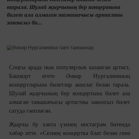
тарала. Шулай җырчының бер концертына
билет ала алмаган тамашачысы артистны
законсыз би...
Соңгы арада нык популярлык казанган артист,
Башкорт егете Әнвәр Нургалиевның
концертларына билетлар аншлаг белән тарала.
Шулай җырчының бер концертына билет ала
алмаган тамашачысы артистны законсыз билет
сатуда гаепләгән.
Җырчы бу хакта үзенең инстаграм битендә
хәбәр итте. «Сезнең концертка блат белән генә