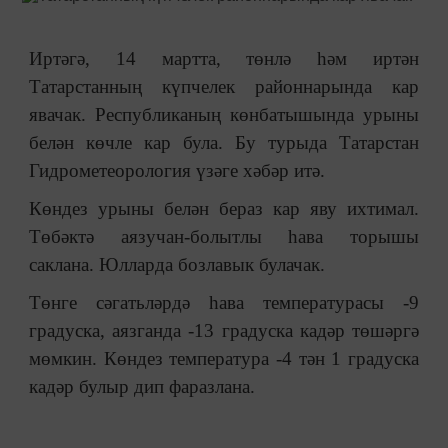
Иртәгә, 14 мартта, төнлә һәм иртән
Татарстанның күпчелек районнарында кар
явачак. Республиканың көнбатышында урыны
белән көчле кар була. Бу турыда Татарстан
Гидрометеорология үзәге хәбәр итә.
Көндез урыны белән бераз кар яву ихтимал.
Төбәктә аязучан-болытлы һава торышы
саклана. Юлларда бозлавык булачак.
Төнге сәгатьләрдә һава температурасы -9
градуска, аязганда -13 градуска кадәр төшәргә
мөмкин. Көндез температура -4 тән 1 градуска
кадәр булыр дип фаразлана.