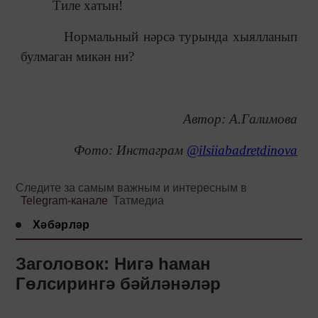
Тиле хатын!
Нормальный нәрсә турында хыялланып
булмаган микән ни?
Автор: А.Галимова
Фото: Инстаграм
@ilsiiabadretdinova
Следите за самым важным и интересным в
Telegram-канале
Татмедиа
Хәбәрләр
Заголовок: Нигә һаман
Гөлсирингә бәйләнәләр