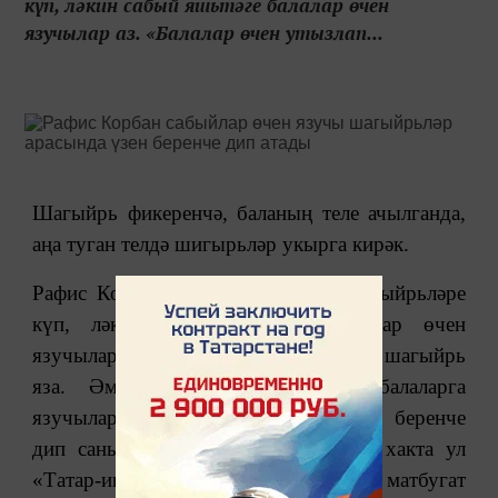
күп, ләкин сабый яшьтәге балалар өчен
язучылар аз. «Балалар өчен утызлап...
Шагыйрь фикеренчә, баланың теле ачылганда,
аңа туган телдә шигырьләр укырга кирәк.
Рафис Корбан әйтүенчә, балалар шагыйрьләре
күп, ләкин сабый яшьтәге балалар өчен
язучылар аз. «Балалар өчен утызлап шагыйрь
яза. Әмма мәктәпкәчә яшьтәге балаларга
язучылар аз. Алар арасында үземне беренче
дип саныйм», ‒ диде шагыйрь. Бу хакта ул
«Татар-информ»да узган матбугат