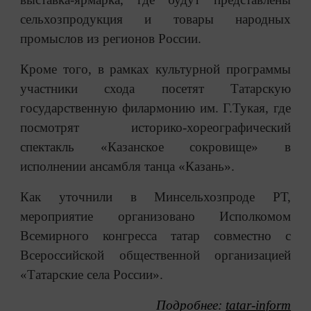
сельхозпродукция и товары народных
промыслов из регионов России.
Кроме того, в рамках культурной программы
участники схода посетят Татарскую
государственную филармонию им. Г.Тукая, где
посмотрят историко-хореографический
спектакль «Казанское сокровище» в
исполнении ансамбля танца «Казань».
Как уточнили в Минсельхозпроде РТ,
мероприятие организовано Исполкомом
Всемирного конгресса татар совместно с
Всероссийской общественной организацией
«Татарские села России».
Подробнее:
tatar-inform