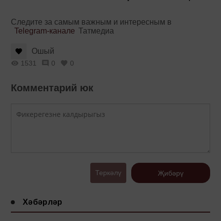
Следите за самым важным и интересным в
Telegram-канале
Татмедиа
Ошый
1531
0
0
Комментарий юк
Теркәлү
Җибәрү
Хәбәрләр