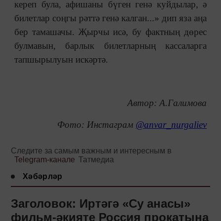
кереп була, афишаны бүген генә куйдылар, ә
билетлар соңгы рәттә генә калган...» дип яза аңа
бер тамашачы. Җырчы исә, бу фактның дөрес
булмавын, барлык билетларның кассаларга
тапшырылуын искәртә.
Автор: А.Галимова
Фото: Инстаграм
@anvar_nurgaliev
Следите за самым важным и интересным в
Telegram-канале
Татмедиа
Хәбәрләр
Заголовок: Иртәгә «Су анасы»
фильм-әкияте Россия прокатына