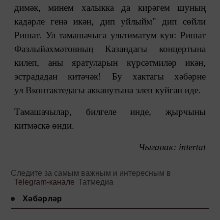
димәк, минем халыкка да кирәгем шуның
кадәрле генә икән, дип уйлыйм" дип сөйли
Ришат. Ул тамашачыга ультиматум куя: Ришат
Фазлыйәхмәтовның Казандагы концертына
килеп, аны яратуларын күрсәтмиләр икән,
эстрададан китәчәк! Бу хактагы хәбәрне
ул Вконтактедагы акканутына элеп куйган иде.
Тамашачылар, билгеле инде, җырчыны
китмәскә өнди.
Чыганак:
intertat
Следите за самым важным и интересным в
Telegram-канале
Татмедиа
Хәбәрләр