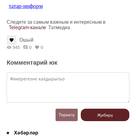
татар-информ
Следите за самым важным и интересным в
Telegram-канале
Татмедиа
Ошый
945
0
0
Комментарий юк
Теркәлү
Җибәрү
Хәбәрләр