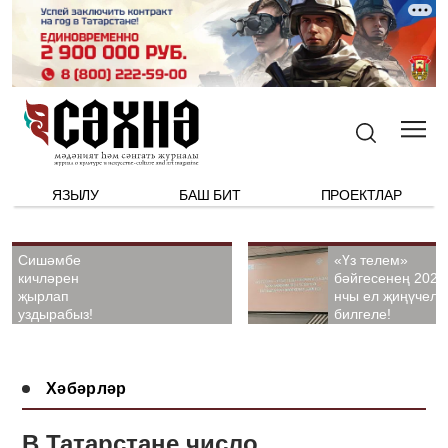
ЯЗЫЛУ
БАШ БИТ
ПРОЕКТЛАР
Сишәмбе
«Үз телем»
кичләрен
бәйгесенең 2026
җырлап
нчы ел җиңүчелә
уздырабыз!
билгеле!
Хәбәрләр
В Татарстане число