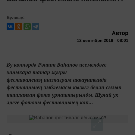
Бүлешү:
Автор
12 сентября 2018 - 08:01
Бу көннәрдә Рәшит Ваһапов исемендәге
халыкара татар җыры
фестиваленең инстаграм аккаунтында
фестивальнең эмблемасы кызыл белән сызып
ташланган фото урнаштырылды. Шулай ук
әлеге фотоны фестивальнең кай...