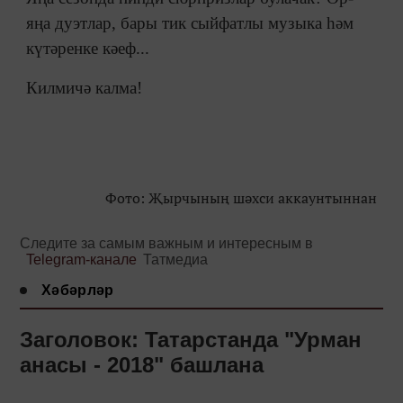
яңа дуэтлар, бары тик сыйфатлы музыка һәм
күтәренке кәеф...
Килмичә калма!
Фото: Җырчының шәхси аккаунтыннан
Следите за самым важным и интересным в
Telegram-канале
Татмедиа
Хәбәрләр
Заголовок: Татарстанда "Урман
анасы - 2018" башлана