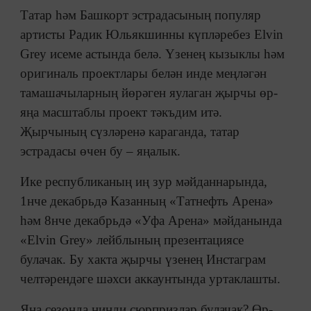
Татар һәм Башкорт эстрадасының популяр
артисты Радик Юльякшинны күпләребез Elvin
Grey исеме астында белә. Үзенең кызыклы һәм
оригиналь проектлары белән инде меңләгән
тамашачыларның йөрәген яулаган җырчы өр-
яңа масштаблы проект тәкъдим итә.
Җырчының сүзләренә караганда, татар
эстрадасы өчен бу – яңалык.
Ике республиканың иң зур мәйданнарында,
1нче декабрьдә Казанның «Татнефть Арена»
һәм 8нче декабрьдә «Уфа Арена» мәйданында
«Elvin Grey» лейблының презентациясе
булачак. Бу хакта җырчы үзенең Инстаграм
челтәрендәге шәхси аккаунтында уртаклашты.
Яңа сезонда нинди сюрпризлар булачак? Өр-