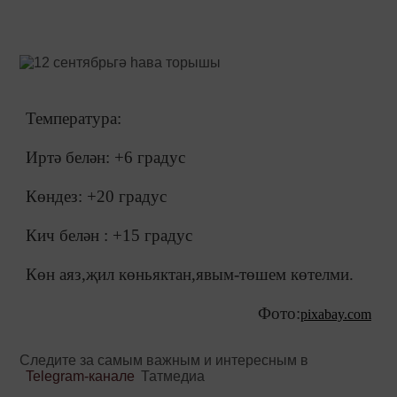
Температура:
Иртә белән: +6 градус
Көндез: +20 градус
Кич белән : +15 градус
Көн аяз,җил көньяктан,явым-төшем көтелми.
Фото:
pixabay.com
Следите за самым важным и интересным в
Telegram-канале
Татмедиа