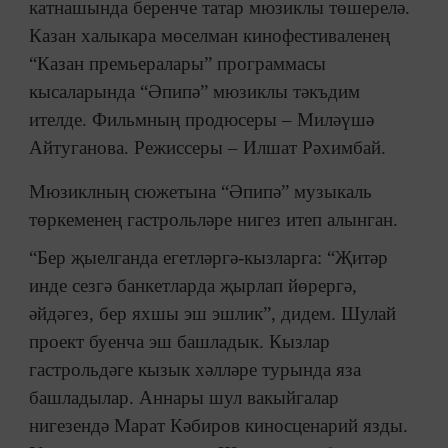
катнашында беренче татар мюзиклы төшерелә.
Казан халыкара мөселман кинофестиваленең
“Казан премьералары” программасы
кысаларында “Әпипә” мюзиклы тәкъдим
ителде. Фильмның продюсеры – Миләүшә
Айтуганова. Режиссеры – Илшат Рәхимбай.
Мюзиклның сюжетына “Әпипә” музыкаль
төркеменең гастрольләре нигез итеп алынган.
“Бер җыелганда егетләргә-кызларга: “Җитәр
инде сезгә банкетларда җырлап йөрергә,
әйдәгез, бер яхшы эш эшлик”, дидем. Шулай
проект буенча эш башладык. Кызлар
гастрольдәге кызык хәлләре турында яза
башладылар. Аннары шул вакыйгалар
нигезендә Марат Кәбиров киносценарий язды.