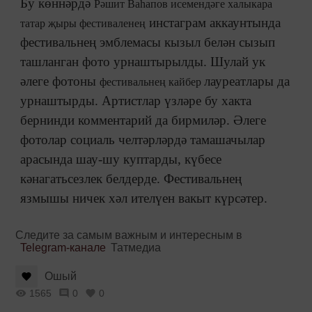
Бу көннәрдә
Рәшит Ваһапов исемендәге халыкара
инстаграм аккаунтында
татар җыры фестиваленең
фестивальнең эмблемасы кызыл белән сызып
ташланган фото урнаштырылды. Шулай ук
әлеге фотоны
лауреатлары да
фестивальнең кайбер
урнаштырды. Артистлар үзләре бу хакта
бернинди комментарий да бирмиләр. Әлеге
фотолар социаль челтәрләрдә тамашачылар
арасында шау-шу куптарды, күбесе
кәнагатьсезлек белдерде. Фестивальнең
язмышы ничек хәл ителүен вакыт күрсәтер.
Следите за самым важным и интересным в
Telegram-канале
Татмедиа
Ошый
1565
0
0