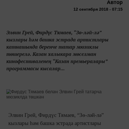
Автор
12 сентября 2018 - 07:15
Элвин Грей, Фирдүс Тямаев, “Зө-ләй-лә”
кызлары һәм башка эстрада артистлары
катнашында беренче татар мюзиклы
төшерелә. Казан халыкара мөселман
кинофестиваленең “Казан премьералары”
программасы кысалар...
Элвин Грей, Фирдүс Тямаев, “Зө-ләй-лә”
кызлары һәм башка эстрада артистлары