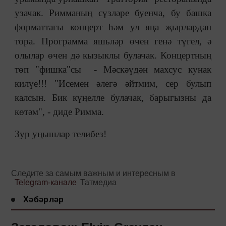
узачак. Римманың сү
зләре буенча, бу башка
форматтагы концерт һәм ул яңа җырлардан
тора. Программа яшьләр өчен генә түгел, ә
олылар өчен дә кызыклы булачак. Концертның
төп "фишка"сы - Мәскәүдән махсус кунак
килүе!!! "Исемен әлегә әйтмим, сер булып
калсын. Бик күңелле булачак, барыгызны да
көтәм", - диде Римма.
Зур уңышлар телибез!
Следите за самым важным и интересным в
Telegram-канале
Татмедиа
Хәбәрләр