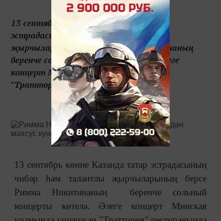
13 сентябрь көнне Казанда татар
эстрадасының чибәр һәм талантлы
җырчыларының берсе Римма Никитинаның
беренче сольный концерты көтелә. Әлеге
концерт Минская урамында урнашкан
"Траттория" ресторанында...
13 сентябрь көнне Казанда татар эстрадасының
чибәр һәм талантлы җырчыларының берсе
Римма Никитинаның беренче сольный
концерты көтелә. Әлеге концерт Минская
урамында урнашкан "Траттория" ресторанында