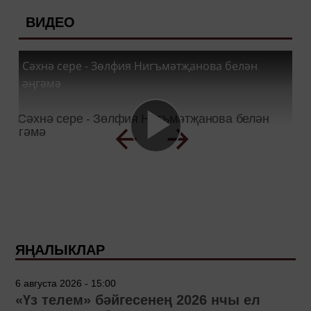
ВИДЕО
Сәхнә сере - Зөлфия Нигъмәтҗанова белән
әңгәмә
ЯҢАЛЫКЛАР
6 августа 2026 - 15:00
«Үз телем» бәйгесенең 2026 нчы ел