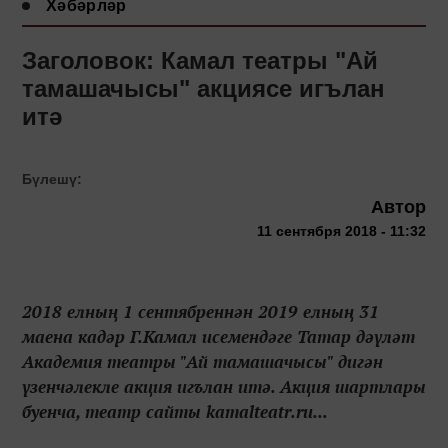
Хәбәрләр
Заголовок: Камал театры "Ай
тамашачысы" акциясе игълан
итә
Бүлешү:
Автор
11 сентября 2018 - 11:32
2018 елның 1 сентябреннән 2019 елның 31
маена кадәр Г.Камал исемендәге Татар дәүләт
Академия театры "Ай тамашачысы" дигән
үзенчәлекле акция игълан итә. Акция шартлары
буенча, театр сайты kamalteatr.ru...