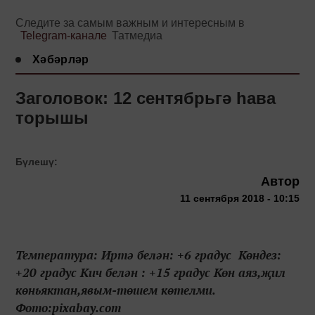
Следите за самым важным и интересным в
Telegram-канале
Татмедиа
Хәбәрләр
Заголовок: 12 сентябрьгә һава
торышы
Бүлешү:
Автор
11 сентября 2018 - 10:15
Температура: Иртә белән: +6 градус Көндез:
+20 градус Кич белән : +15 градус Көн аяз,җил
көньяктан,явым-төшем көтелми.
Фото:pixabay.com