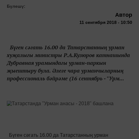
Бүлешү:
Автор
11 сентября 2018 - 10:50
Бүген сәгать 16.00 да Татарстанның урман
хуҗалыгы министры Р.А.Кузюров катнашында
Дубравная урамындагы урман-паркын
җыештыру була. Әлеге чара урманчыларның
профессиональ бәйрәме (16 сентябрь - "Урм...
Бүген сәгать 16.00 да Татарстанның урман