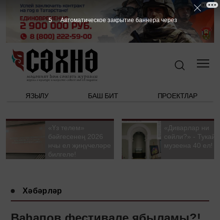
4
Автоматическое закрытие баннера через
ЯЗЫЛУ
БАШ БИТ
ПРОЕКТЛАР
«Үз телем»
«Диварлар ни
бәйгесенең 2026
сөйли?» - Тукай
нчы ел җиңүчеләре
музеена 40 ел!
билгеле!
Хәбәрләр
Ваһапов фестивале ябыламы?!