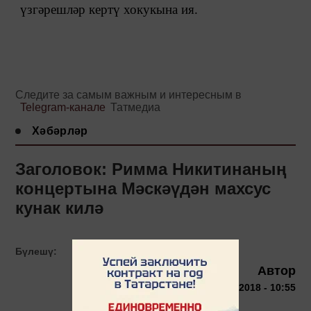
үзгәрешләр кертү хокукына ия.
Следите за самым важным и интересным в
Telegram-канале
Татмедиа
Хәбәрләр
Заголовок: Римма Никитинаның
концертына Мәскәүдән махсус
кунак килә
Бүлешү:
Автор
11 сентября 2018 - 10:55