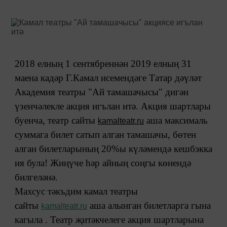
2018 елның 1 сентябреннән 2019 елның 31
маена кадәр Г.Камал исемендәге Татар дәүләт
Академия театры "Ай тамашачысы" дигән
үзенчәлекле акция игълан итә. Акция шартлары
буенча, театр сайты
аша максималь
kamalteatr.ru
суммага билет сатып алган тамашачы, бөтен
алган билетларының 20%ы күләмендә кешбэкка
ия була! Жиңүче һәр айның соңгы көнендә
билгеләнә.
Махсус тәкъдим камал театры
сайты
аша алынган билетларга гына
kamalteatr.ru
кагыла . Театр җитәкчелеге акция шартларына