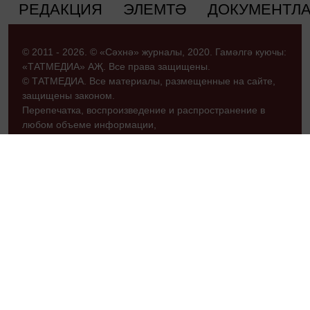
РЕДАКЦИЯ
ЭЛЕМТӘ
ДОКУМЕНТЛ
© 2011 - 2026. © «Сәхнә» журналы, 2020. Гамәлгә куючы:
«ТАТМЕДИА» АҖ. Все права защищены.
© ТАТМЕДИА. Все материалы, размещенные на сайте,
защищены законом.
Перепечатка, воспроизведение и распространение в
любом объеме информации,
размещенной на сайте, возможна только с письменного
согласия редакций СМИ.
При поддержке Республиканского агентства по печати и
массовым коммуникациям «ТАТМЕДИА».
Наименование СМИ: «Сәхнә» журналы
№ свидетельства о регистрации СМИ, дата: ЭЛ № ФС77
– 69870 от 29.05.2017 г.
выдано Федеральной службой по надзору в сфере связи,
информационных технологий и массовых коммуникаций
ФИО главного редактора: Хуснутдинов Зиннур
Зиятдинович (Зиннур Хуснияр)
Адрес редакции: 420066, Россия Федерациясе,