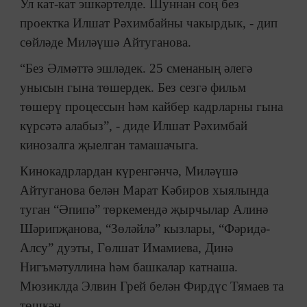
Ул кат-кат эшкәртелде. Шуннан соң без
проектка Илшат Рәхимбайны чакырдык, - дип
сөйләде Миләүшә Айтуганова.
“Без Әлмәттә эшләдек. 25 сменаның әлегә
унысын гына төшердек. Без сезгә фильм
төшерү процессын һәм кайбер кадрларны гына
күрсәтә алабыз”, - диде Илшат Рәхимбай
кинозалга җыелган тамашачыга.
Кинокадрлардан күренгәнчә, Миләүшә
Айтуганова белән Марат Кәбиров хыялында
туган “Әпипә” төркемендә җырчылар Алинә
Шәрипҗанова, “Зөләйлә” кызлары, “Фәридә-
Алсу” дуэты, Гөлшат Имамиева, Динә
Нигъмәтуллина һәм башкалар катнаша.
Мюзиклда Элвин Грей белән Фирдүс Тямаев та
төшкән.