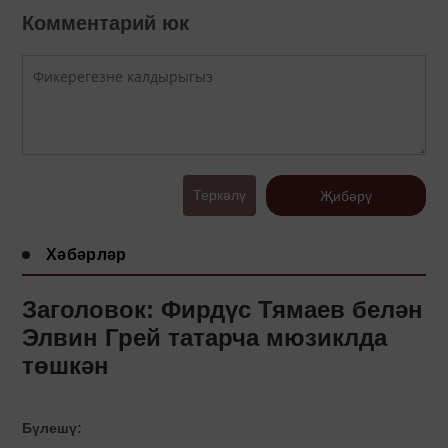
Комментарий юк
Теркәлү
Җибәрү
Хәбәрләр
Заголовок: Фирдүс Тямаев белән
Элвин Грей татарча мюзиклда
төшкән
Бүлешү: