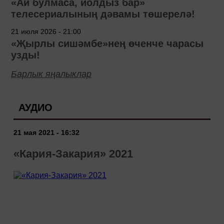
«Ай булмаса, йолдыз бар»
телесериалының дәвамы төшерелә!
21 июля 2026 - 21:00
«Җырлы сишәмбе»нең өченче чарасы
узды!
Барлык яңалыклар
АУДИО
21 мая 2021 - 16:32
«Кария-Закария» 2021