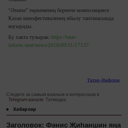
“Әпипә” төркеменең беренче композициясе
Казан кинофестиваленең ябылу тантанасында
яңгырады.
Бу хакта тулырак:
https://tatar-
inform.tatar/news/2018/09/11/17137
Татар-Информ
Следите за самым важным и интересным в
Telegram-канале
Татмедиа
Хәбәрләр
Заголовок: Фәнис Җиһаншин яңа