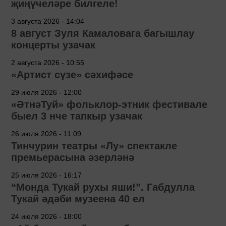
җиңүчеләре билгеле!
3 августа 2026 - 14:04
8 август Зуля Камаловага багышлау
концерты узачак
2 августа 2026 - 10:55
«Артист сүзе» сәхифәсе
29 июля 2026 - 12:00
«ӘтнәТуй» фольклор-этник фестивале
быел 3 нче тапкыр узачак
26 июля 2026 - 11:09
Тинчурин театры «Лу» спектакле
премьерасына әзерләнә
25 июля 2026 - 16:17
“Монда Тукай рухы яши!”. Габдулла
Тукай әдәби музеена 40 ел
24 июля 2026 - 18:00