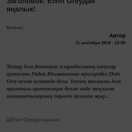
Заголовок: Elvin Greyдан
яңалык!
Бүлешү:
Автор
11 сентября 2018 - 10:50
Татар һәм Башкорт эстрадасының популяр
артисты Радик Юльякшинны күпләребез Elvin
Grey исеме астында белә. Үзенең кызыклы һәм
оригиналь проектлары белән инде меңләгән
тамашачыларның йөрәген яулаган җыр...