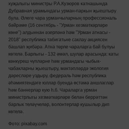
хуҗалыгы министры Р.А.Кузюров катнашында
Дубравная урамындагы урман-паркын җыештыру
була. Әлеге чара урманчыларның профессиональ
бәйрәме (16 сентябрь - "Урман хезмәткәрләре
көне") алдыннан әзерләнә һәм "Урман атнасы -
2018" республика табигатьне саклау акциясен
башлап җибәрә. Атна төрле чараларга бай булуы
көтелә. Барлыгы - 132 әмәл, шулар арасында: каты
көнкүреш чүпләрне һәм урмандагы чыбык-
чабакларны җыештыру, мәктәпләрдә экология
дәресләре уздыру, федераль һәм республика
әһәмиятендәге юллар буенда өстәмә аншлаглар
һәм баннерлар кую һ.б. Чараларга урман
министрлыгы хезмәткәрләре белән беррәттән
барлык теләүчеләр, волонтерлар кушылыр дип
көтелә.
Фото: pixabay.com