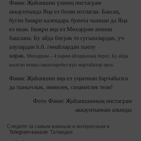
Фәнис Җиһаншин үзенең инстаграм
аккаунтында Яңа ел белән котлаган. Баксаң,
буген Һиҗри календарь буенча чыннан да Яңа
ел икән. Һиҗри яңа ел Мөхәррәм аеннан
башлана. Бу айда бигрәк тә сугышлардан, уч
алулардан һ.б. гөнаһлардан тыелу
кирәк.
Мөхәррәм – 4 хәрам айларының берсе. Бу айда
кылган яхшы гамәлләребез күп мәртәбәләр арта.
Фәнис Җиһаншин яңа ел уңаеннан барчабызга
да тынычлык, иминлек, сәламәтлек тели!
Фото Фәнис Җиһаншинның инстаграм
аккаунтыннан алынды
Следите за самым важным и интересным в
Telegram-канале
Татмедиа