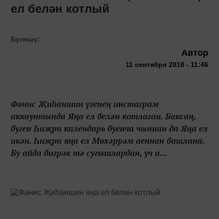
ел белән котлый
Бүлешү:
Автор
11 сентября 2018 - 11:46
Фәнис Җиһаншин үзенең инстаграм
аккаунтында Яңа ел белән котлаган. Баксаң,
буген Һиҗри календарь буенча чыннан да Яңа ел
икән. Һиҗри яңа ел Мөхәррәм аеннан башлана.
Бу айда бигрәк тә сугышлардан, уч а...