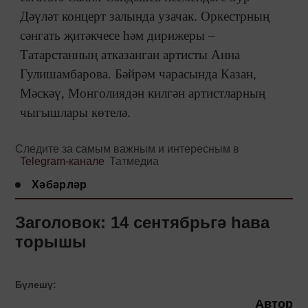
Дәүләт концерт залында узачак. Оркестрның
сәнгать җитәкчесе һәм дирижеры –
Татарстанның атказанган артисты Анна
Гулишамбарова. Бәйрәм чарасында Казан,
Мәскәү, Монголиядән килгән артистларның
чыгышлары көтелә.
Следите за самым важным и интересным в
Telegram-канале
Татмедиа
Хәбәрләр
Заголовок: 14 сентябрьгә һава
торышы
Бүлешү:
Автор