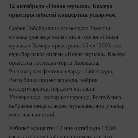
12 октябрьдә
«
Новая музыка
»
Камера
оркестры юбилей концертын үткәрәчәк
София Гобәйдулина исемендәге Заманча
музыка үзәгендә эшләп килә торган «Новая
музыка» Камера оркестрына 15 ел! 2003 нче
елда барлыкка килгән «Новая музыка» Камера
оркестры төрледән-төрле Халыкара,
Россиякүләм фестивальләрдә, бәйгеләрдә,
Республика проектларында, хәйрия
концертларында һәрдаим катнаша.
Универсиада, шәһәр көннәрендә, Республика
бәйрәмнәрендә классик музыканы яратучылар
өчен чыгыш ясый.
Юбилей концерты 12 нче октябрьдә 18:30
сәгатьтә Салих Сәйдәшев исемендәге Зур