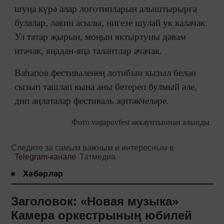
шуңа күрә алар логотипларын алыштырырга
булалар, ләкин асылы, нигезе шулай ук калачак.
Ул татар җырын, моңын яктыртуны дәвам
итәчәк, яңадан-яңа талантлар ачачак.
Ваһапов фестиваленең лотибын кызыл белән
сызып ташлап кына аны бетереп булмый әле,
дип аңлаталар фестиваль җитәкчеләре.
Фото vagapovfest аккаунтыннан алынды
Следите за самым важным и интересным в
Telegram-канале
Татмедиа
Хәбәрләр
Заголовок: «Новая музыка»
Камера оркестрының юбилей