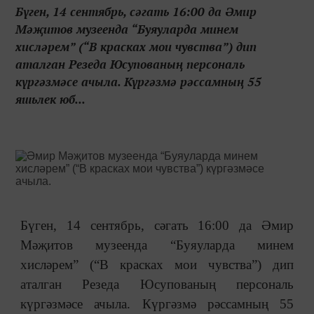
Бүген, 14 сентябрь, сәгать 16:00 да Әмир
Мәҗитов музеенда “Буяуларда минем
хисләрем” (“В красках мои чувства”) дип
аталган Резеда Юсупованың персональ
күргәзмәсе ачыла. Күргәзмә рәссамның 55
яшьлек юб...
Бүген, 14 сентябрь, сәгать 16:00 да Әмир
Мәҗитов музеенда “Буяуларда минем
хисләрем” (“В красках мои чувства”) дип
аталган
Резеда Юсупованың персональ
күргәзмәсе
ачыла. Күргәзмә рәссамның
55