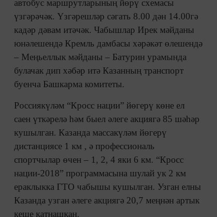
автобус маршрутларының йөрү схемасы
үзгәрәчәк. Үзгәрешләр сәгать 8.00 дән 14.00гә
кадәр дәвам итәчәк. Чабышлар Ирек мәйданы
юнәлешендә Кремль дамбасы хәрәкәт өлешендә
– Меңьеллык мәйданы – Батурин урамында
булачак дип хәбәр итә Казанның транспорт
буенча Башкарма комитеты.
Россиякүләм “Кросс нации” йөгерү көне ел
саен үткәрелә һәм быел әлеге акциягә 85 шәһәр
кушылган. Казанда массакүләм йөгерү
дистанциясе 1 км , ә профессиональ
спортчылар өчен – 1, 2, 4 яки 6 км. “Кросс
нации-2018” программасына шулай ук 2 км
ераклыкка ГТО чабышы кушылган. Узган елны
Казанда узган әлеге акциягә 20,7 меңнән артык
кеше катнашкан.