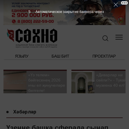
4
Автоматическое закрытие баннера через
ЯЗЫЛУ
БАШ БИТ
ПРОЕКТЛАР
«Үз телем»
«Диварлар ни
бәйгесенең 2026
сөйли?» - Тукай
нчы ел җиңүчеләре
музеена 40 ел!
билгеле!
Хәбәрләр
Үзеңне башка сферада сынап