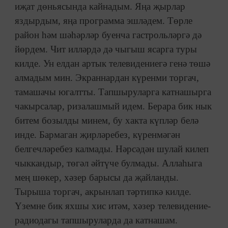
иҗат дөньясында кайнадым. Яңа җырлар
яздырдым, яңа программа эшләдем. Төрле
район һәм шәһәрләр буенча гастрольләргә дә
йөрдем. Чит илләрдә дә чыгыш ясарга туры
килде. Ун елдан артык телевидениегә генә төшә
алмадым мин. Экраннардан күренми торгач,
тамашачы югалтты. Тапшыруларга катнашырга
чакырсалар, ризалашмый идем. Берара бик нык
битем бозылды минем, бу хакта күпләр белә
инде. Бармаган җирләребез, күренмәгән
белгечләребез калмады. Нәрсәдән шулай килеп
чыккандыр, төгәл әйтүче булмады. Аллаһыга
мең шөкер, хәзер барысы да җайланды.
Тырыша торгач, акрынлап тәртипкә килде.
Үземне бик яхшы хис итәм, хәзер телевидение-
радиодагы тапшыруларда да катнашам.