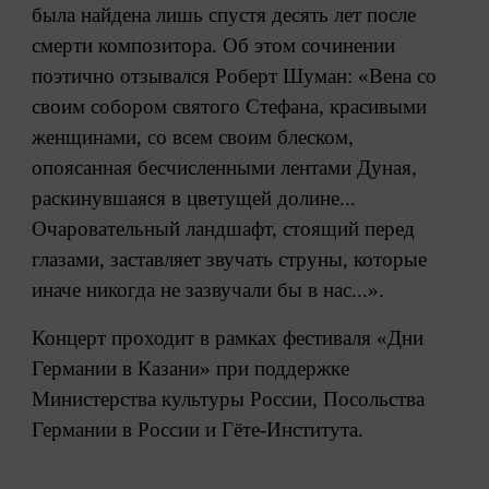
была найдена лишь спустя десять лет после
смерти композитора. Об этом сочинении
поэтично отзывался Роберт Шуман: «Вена со
своим собором святого Стефана, красивыми
женщинами, со всем своим блеском,
опоясанная бесчисленными лентами Дуная,
раскинувшаяся в цветущей долине...
Очаровательный ландшафт, стоящий перед
глазами, заставляет звучать струны, которые
иначе никогда не зазвучали бы в нас...».
Концерт проходит в рамках фестиваля «Дни
Германии в Казани» при поддержке
Министерства культуры России, Посольства
Германии в России и Гёте-Института.