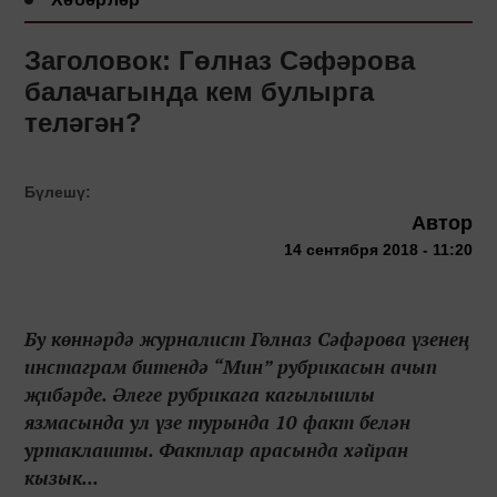
Заголовок: Гөлназ Сәфәрова
балачагында кем булырга
теләгән?
Бүлешү:
Автор
14 сентября 2018 - 11:20
Бу көннәрдә журналист Гөлназ Сәфәрова үзенең
инстаграм битендә “Мин” рубрикасын ачып
җибәрде. Әлеге рубрикага кагылышлы
язмасында ул үзе турында 10 факт белән
уртаклашты. Фактлар арасында хәйран
кызык...