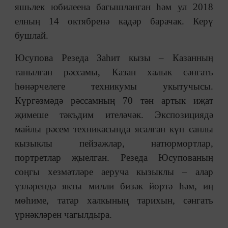
яшьлек юбилеена багышланган һәм ул
2018
елның 14 октябренә кадәр барачак. Керү
бушлай.
Юсупова Резеда Заһит кызы – Казанның
танылган рәссамы, Казан халык сәнгать
һөнәрчелеге техникумы укытучысы.
Күргәзмәдә рәссамның 70 тән артык иҗат
җимеше тәкъдим ителәчәк. Экспозициядә
майлы рәсем техникасында ясалган күп санлы
кызыклы пейзажлар, натюрмортлар,
портретлар җыелган. Резеда Юсупованың
соңгы хезмәтләре аеруча кызыклы – алар
үзләрендә якты милли бизәк йөртә һәм, иң
мөһиме, татар халкының тарихын, сәнгать
үрнәкләрен чагылдыра.