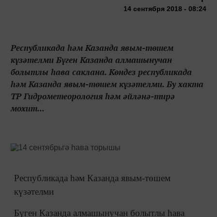
14 сентября 2018 - 08:24
Республикада һәм Казанда явым-төшем
күзәтелми Бүген Казанда алмашынучан
болытлы һава саклана. Көндез республикада
һәм Казанда явым-төшем күзәтелми. Бу хакта
ТР Гидрометеорология һәм әйләнә-тирә
мохит...
Республикада һәм Казанда явым-төшем
күзәтелми
Бүген Казанда алмашынучан болытлы һава