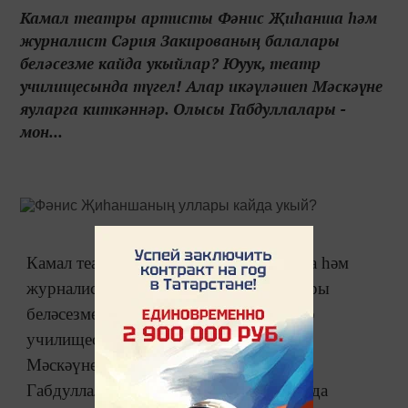
Камал театры артисты Фәнис Җиһанша һәм
журналист Сәрия Закированың балалары
беләсезме кайда укыйлар? Юуук, театр
училищесында түгел! Алар икәүләшеп Мәскәүне
яуларга киткәннәр. Олысы Габдуллалары -
мон...
Камал театры артисты Фәнис Җиһанша һәм
журналист Сәрия Закированың балалары
беләсезме кайда укыйлар? Юуук, театр
училищесында түгел! Алар икәүләшеп
Мәскәүне яуларга киткәннәр. Олысы
Габдуллалары - монда, Казанда КХТИда