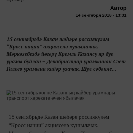
Автор
14 сентября 2018 - 13:31
15 сентябрьдә Казан шәһәре россиякүләм
“Кросс нации” акциясенә кушылачак.
Мәркәзебездә йөгерү Кремль Казансу яр буе
урамы буйлап – Декабристлар урамыннан Сәет
Галеев урамына кадәр узачак. Шул сәбәпле...
15 сентябрьдә Казан шәһәре россиякүләм
“Кросс нации” акциясенә кушылачак.