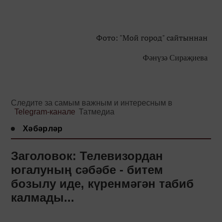
Фото: "Мой город" сайтыннан
Фәнүзә Сираҗиева
Следите за самым важным и интересным в
Telegram-канале
Татмедиа
Хәбәрләр
Заголовок: Телевизордан
югалуның сәбәбе - битем
бозылу иде, күренмәгән табиб
калмады...