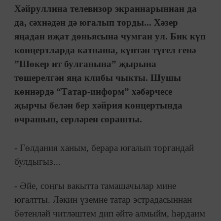
Хәйруллина телевизор экраннарыннан да
да, сәхнәдән дә югалып торды... Хәзер
яңадан иҗат дөньясына чумган ул. Бик күп
концертларда катнаша, күптән түгел генә
”Шөкер ит булганына” җырына
төшерелгән яңа клибы чыкты. Шушы
көннәрдә
“Татар-информ” хәбәрчесе
җырчы белән бер хәйрия концертында
очрашып, серләрен сорашты.
- Гөлдания ханым, берара югалып торгандай
булдыгыз...
- Әйе, соңгы вакытта тамашачылар мине
югалтты. Ләкин үземне татар эстрадасыннан
бөтенләй читләштем дип әйтә алмыйм, һәрдаим