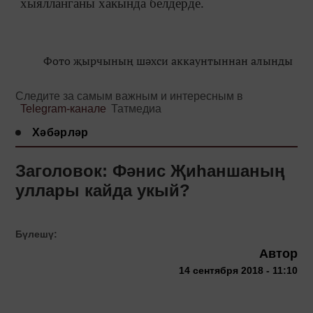
хыялланганы хакында белдерде.
Фото җырчының шәхси аккаунтыннан алынды
Следите за самым важным и интересным в
Telegram-канале
Татмедиа
Хәбәрләр
Заголовок: Фәнис Җиһаншаның
уллары кайда укый?
Бүлешү:
Автор
14 сентября 2018 - 11:10