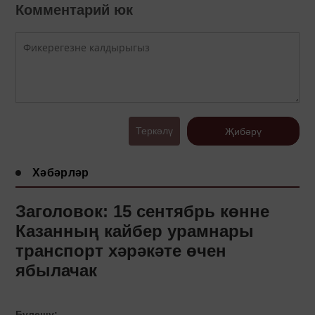
Комментарий юк
Теркәлү
Җибәрү
Хәбәрләр
Заголовок: 15 сентябрь көнне
Казанның кайбер урамнары
транспорт хәрәкәте өчен
ябылачак
Бүлешү: