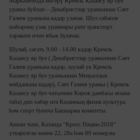
Мәркәзебездә йөгерү Кремль Казансу яр буе
урамы буйлап – Декабристлар урамыннан Сәет
Галеев урамына кадәр узачак. Шул сәбәпле
шәһәрнең үзәк урамнары рәте транспорт
хәрәкәте өчен ябык булачак.
Шулай, сәгать 9.00 - 14.00 кадәр Кремль
Казансу яр буе ( Декабристлар урамыннан Сәет
Галеев урамына кадәр, шулай ук Кремль
Казансу яр буе урамыннан Меңъеллык
мәйданына кадәр), Сәет Галеев урамы ( Кремль
Казансу яр буе чатыннан Киров дамбасы ягына
таба) дип хәбәр итә Казанның физик культура
һәм спорт буенча Башкарма комитеты.
Аннан тыш, Казанда “Кросс Нации-2018”
үткәрелгән көнне 22, 28а һәм 89 номерлы