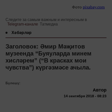
Фото
pixabay.com
Следите за самым важным и интересным в
Telegram-канале
Татмедиа
Хәбәрләр
Заголовок: Әмир Мәҗитов
музеенда “Буяуларда минем
хисләрем” (“В красках мои
чувства”) күргәзмәсе ачыла.
Бүлешү:
Автор
14 сентября 2018 - 08:23