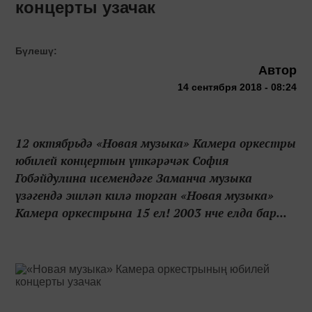
концерты узачак
Бүлешү:
Автор
14 сентября 2018 - 08:24
12 октябрьдә «Новая музыка» Камера оркестры
юбилей концертын үткәрәчәк София
Гобәйдулина исемендәге Заманча музыка
үзәгендә эшләп килә торган «Новая музыка»
Камера оркестрына 15 ел! 2003 нче елда бар...