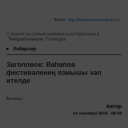
Фото:
http://kazanconservatoire.ru
Следите за самым важным и интересным в
Telegram-канале
Татмедиа
Хәбәрләр
Заголовок: Ваһапов
фестиваленең язмышы хәл
ителде
Бүлешү:
Автор
14 сентября 2018 - 08:58