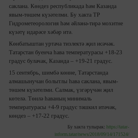
саклана. Көндез республикада һәм Казанда
явым-төшем күзәтелми. Бу хакта ТР
Гидрометеорология һәм әйләнә-тирә мохитне
күзәтү идарәсе хәбәр итә.
Көнбатыштан уртача тизлектә җил исәчәк.
Татарстан буенча һава температурасы +18-23
градус булачак, Казанда – +19-21 градус.
15 сентябрь, шимбә көнне, Татарстанда
алмашынучан болытлы һава саклана, явым-
төшем күзәтелми. Салмак, үзгәрүчән җил
көтелә. Төнлә һаваның минималь
температурасы +4-9 градус тәшкил итәчәк,
көндез – +17-22 градус.
Бу хакта тулырак:
https://tatar-
inform.tatar/news/2018/09/14/171524/