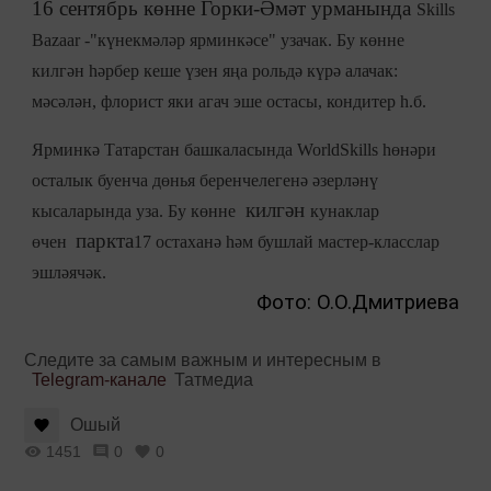
16 сентябрь көнне Горки-Әмәт урманында
Skills
Bazaar -"күнекмәләр ярминкәсе" узачак. Бу көнне
килгән һәрбер кеше үзен яңа рольдә күрә алачак:
мәсәлән, флорист яки агач эше остасы, кондитер һ.б.
Ярминкә Татарстан башкаласында
WorldSkills һөнәри
осталык буенча дөнья беренчелегенә әзерләнү
килгән
кысаларында уза. Бу көнне
кунаклар
паркта
өчен
17 остаханә һәм
бушлай мастер-класслар
эшләячәк.
Фото: О.О.Дмитриева
Следите за самым важным и интересным в
Telegram-канале
Татмедиа
Ошый
1451
0
0