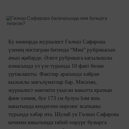
Бу көннәрдә журналист Гөлназ Сәфәрова
үзенең инстаграм битендә “Мин” рубрикасын
ачып җибәрде. Әлеге рубрикага кагылышлы
язмасында ул үзе турында 10 факт белән
уртаклашты. Фактлар арасында хәйран
кызыклы мәгълүматлар бар. Мәсәлән,
журналист мәктәптә укыган вакытта яраткан
фәне химия, буе 173 см булуы һәм яшь
вакытында кендегенә пирсинг ясатканы
турында хәбәр итә. Шулай ук Гөлназ Сәфәрова
кечкенә вакытында табиб-хирург булырга