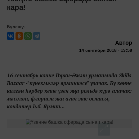
кара!
Бүлешү:
Автор
14 сентября 2018 - 13:59
16 сентябрь көнне Горки-Әмәт урманында Skills
Bazaar -"күнекмәләр ярминкәсе" узачак. Бу көнне
килгән һәрбер кеше үзен яңа рольдә күрә алачак:
мәсәлән, флорист яки агач эше остасы,
кондитер һ.б. Ярмин...