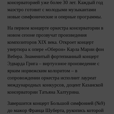
консерваторией уже более 30 лет. Каждый год
маэстро готовит с молодыми музыкантами
новые симфонические и оперные программы.
На первом концерте оркестра консерватории в
новом сезоне прозвучат произведения
композиторов XIX века. Откроет концерт
увертюра к опере «Оберон» Карла Марии фон
Вебера. Знаменитый фортепианный концерт
Эдварда Грига – виртуозное произведение с
ярким норвежским колоритом – в
сопровождении оркестра исполнит лауреат
международных конкурсов, доцент Казанской
консерватории Татьяна Халтурина.
Завершится концерт Большой симфонией (№9)
до мажор Франца Шуберта, рукопись которой