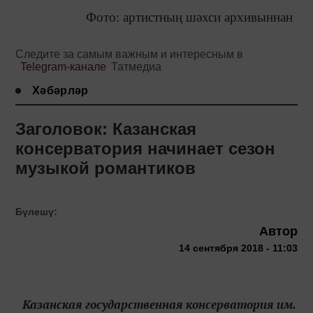
Фото: артистның шәхси архивыннан
Следите за самым важным и интересным в
Telegram-канале
Татмедиа
Хәбәрләр
Заголовок: Казанская
консерватория начинает сезон
музыкой романтиков
Бүлешү:
Автор
14 сентября 2018 - 11:03
Казанская государственная консерватория им.