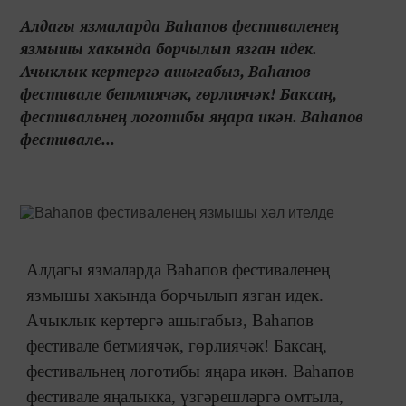
Алдагы язмаларда Ваһапов фестиваленең
язмышы хакында борчылып язган идек.
Ачыклык кертергә ашыгабыз, Ваһапов
фестивале бетмиячәк, гөрлиячәк! Баксаң,
фестивальнең логотибы яңара икән. Ваһапов
фестивале...
Алдагы язмаларда Ваһапов фестиваленең
язмышы хакында борчылып язган идек.
Ачыклык кертергә ашыгабыз, Ваһапов
фестивале бетмиячәк, гөрлиячәк! Баксаң,
фестивальнең логотибы яңара икән. Ваһапов
фестивале яңалыкка, үзгәрешләргә омтыла,