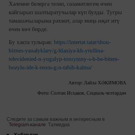
Хәлемне белергә теләп, сәламәтлегем өчен
кайгырып шалтыратучылар күп булды. Тугры
тамашачыларыма рәхмәт, алар миңа иҗат итү
өчен көч бирде.
Бу хакта тулырак:
https://intertat.tatar/shou-
biznes-yanalyklary/g-ldaniya-kh-yrullina-
televidenied-n-yugalyp-toruymny-s-b-be-bitem-
bozylu-ide-k-renm-g-n-tabib-kalma/
Автор: Ләйлә ХӘКИМОВА
Фото: Солтан Исхаков, Социаль челтәрдән
Следите за самым важным и интересным в
Telegram-канале
Татмедиа
Хәбәрләр