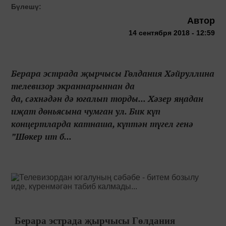
Бүлешү:
Автор
14 сентября 2018 - 12:59
Берара эстрада җырчысы Гөлдания Хәйруллина
телевизор экраннарыннан да
да, сәхнәдән дә югалып торды... Хәзер яңадан
иҗат дөньясына чумган ул. Бик күп
концертларда катнаша, күптән түгел генә
”Шөкер ит б...
Берара эстрада җырчысы Гөлдания