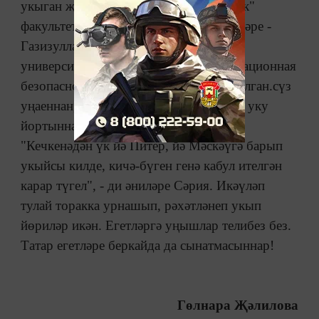
укыган җиреннән РГСУга, "Идарәчелек"
факультетына укырга күчкән, кечкенәләре -
Газизулла Элемтә һәм информатика
университетының (МТУСИ) "Информационная
безопасность" факультеты студенты булган.сүз
уңаеннан, егет бик башлы - берьюлы 5 уку
йортыннан чакыру алган булган икән.
"Кечкенәдән үк йә Питер, йә Мәскәүгә барып
укыйсы килде, кичә-бүген генә кабул ителгән
карар түгел", - ди әниләре Сәрия. Икәүләп
тулай торакка урнашып, рәхәтләнеп укып
йөриләр икән. Егетләргә уңышлар телибез без.
Татар егетләре беркайда да сынатмасыннар!
Гөлнара Җәлилова