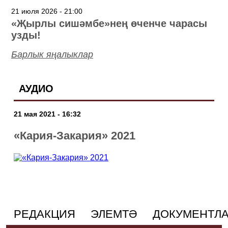
21 июля 2026 - 21:00
«Җырлы сишәмбе»нең өченче чарасы
узды!
Барлык яңалыклар
АУДИО
21 мая 2021 - 16:32
«Кария-Закария» 2021
РЕДАКЦИЯ
ЭЛЕМТӘ
ДОКУМЕНТЛ