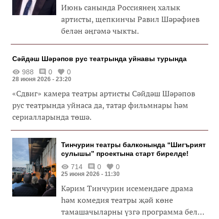
Июнь санында Россиянең халык
артисты, щепкинчы Равил Шәрәфиев
белән әңгәмә чыкты.
Сәйдәш Шәрәпов рус театрында уйнавы турында
988
0
0
28 июня 2026 - 23:20
«Сдвиг» камера театры артисты Сәйдәш Шәрәпов
рус театрында уйнаса да, татар фильмнары һәм
сериалларында төшә.
Тинчурин театры балконында “Шигърият
сулышы” проектына старт бирелде!
714
0
0
25 июня 2026 - 11:30
Кәрим Тинчурин исемендәге драма
һәм комедия театры җәй көне
тамашачыларны үзгә программа белән