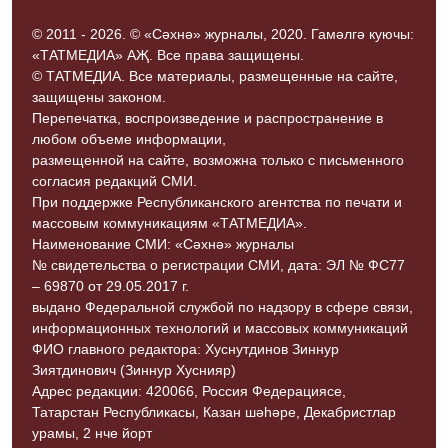
© 2011 - 2026. © «Сәхнә» журналы, 2020. Гамәлгә куючы:
«ТАТМЕДИА» АҖ. Все права защищены.
© ТАТМЕДИА. Все материалы, размещенные на сайте,
защищены законом.
Перепечатка, воспроизведение и распространение в
любом объеме информации,
размещенной на сайте, возможна только с письменного
согласия редакций СМИ.
При поддержке Республиканского агентства по печати и
массовым коммуникациям «ТАТМЕДИА».
Наименование СМИ: «Сәхнә» журналы
№ свидетельства о регистрации СМИ, дата: ЭЛ № ФС77
– 69870 от 29.05.2017 г.
выдано Федеральной службой по надзору в сфере связи,
информационных технологий и массовых коммуникаций
ФИО главного редактора: Хуснутдинов Зиннур
Зиятдинович (Зиннур Хуснияр)
Адрес редакции: 420066, Россия Федерациясе,
Татарстан Республикасы, Казан шәһәре, Декабристлар
урамы, 2 нче йорт