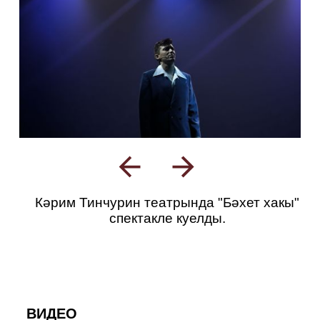
Кәрим Тинчурин театрында "Бәхет хакы"
спектакле куелды.
ВИДЕО