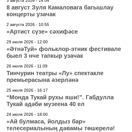
3 августа 2026 - 14:04
8 август Зуля Камаловага багышлау
концерты узачак
2 августа 2026 - 10:55
«Артист сүзе» сәхифәсе
29 июля 2026 - 12:00
«ӘтнәТуй» фольклор-этник фестивале
быел 3 нче тапкыр узачак
26 июля 2026 - 11:09
Тинчурин театры «Лу» спектакле
премьерасына әзерләнә
25 июля 2026 - 16:17
“Монда Тукай рухы яши!”. Габдулла
Тукай әдәби музеена 40 ел
24 июля 2026 - 18:00
«Ай булмаса, йолдыз бар»
телесериалының дәвамы төшерелә!