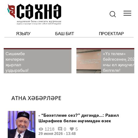
ЯЗЫЛУ
БАШ БИТ
ПРОЕКТЛАР
Сишәмбе
«Үз телем»
кичләрен
бәйгесенең 2026
җырлап
нчы ел җиңүчелә
уздырабыз!
билгеле!
АТНА ХӘБӘРЛӘРЕ
- “Бәхетлеме сез?” дигәндә...: Равил
Шәрәфиев белән әңгәмәдән өзек
1218
0
5
29 июня 2026 - 13:48