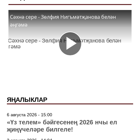
Сәхнә сере - Зөлфия Нигъмәтҗанова белән
әңгәмә
ЯҢАЛЫКЛАР
6 августа 2026 - 15:00
«Үз телем» бәйгесенең 2026 нчы ел
җиңүчеләре билгеле!