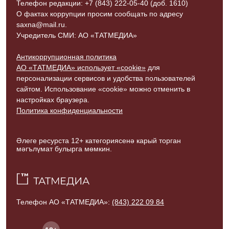
Телефон редакции: +7 (843) 222-05-40 (доб. 1610)
О фактах коррупции просим сообщать по адресу
saxna@mail.ru.
Учредитель СМИ: АО «ТАТМЕДИА»
Антикоррупционная политика
АО «ТАТМЕДИА» использует «cookie»
для
персонализации сервисов и удобства пользователей
сайтом. Использование «cookie» можно отменить в
настройках браузера.
Политика конфиденциальности
Әлеге ресурста 12+ категориясенә карый торган
мәгълүмат булырга мөмкин.
Телефон АО «ТАТМЕДИА»:
(843) 222 09 84