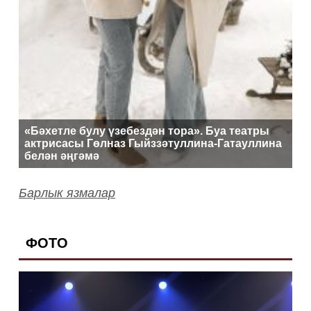
«Бәхетле булу үзебездән тора». Буа театры
актрисасы Гөлназ Гыйззәтуллина-Гатауллина
белән әңгәмә
Барлык язмалар
ФОТО