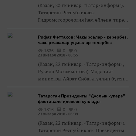
(Казан, 23 гыйнвар, "Татар-информ").
Татарстан Республикасы
Гидрометеорология һәм әйләнә-тирә
мохитне күзәтү идарәсе
мәгълүматлары буенча бүген
Рифат Фәттахов: Чакырсалар - керербез,
Татарстанда болытлы һава торышы
чакырмасалар уңышлар теләрбез
булачак. Урыны белән ка...
1336
0
0
23 января 2018 - 06:55
(Казан, 22 гыйнвар, «Татар-информ»,
Рузилә Мөхәммәтова). Мәдәният
министры Айрат Сибагатуллин бүген
Татарстан мәдәният министрлыгының
йомгаклау коллегиясендә ясаган
Татарстан Президенты "Дуслык күпере”
чыгышында татар эстрадасында
фестивале идеясен хуплады
продюс...
1316
0
0
23 января 2018 - 06:39
(Казан, 22 гыйнвар, «Татар-информ»).
Татарстан Республикасы Президенты