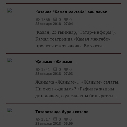
һәм Ленинград өлкәсендәге Даими
вәкиллегендә Санкт-Петербургның
Казанда "Камал мәктәбе" ачылачак
танылган скульпторы, Россия р...
1355
0
0
23 января 2018 - 07:04
(Казан, 23 гыйнвар, "Татар-информ").
Камал театрында «Камал мәктәбе»
проекты старт алачак. Бу хакта
Татарстан Республикасы Мәдәният
министрлыгы матбугат хезмәте хәбәр
Җаныма «Җаным» ...
итә. Оештыручылар әлеге проект к...
1341
0
0
23 января 2018 - 07:03
Җаныма «Җаным» ... «Җаным» салаты.
Ни өчен «җаным»? «Рафилгә җаным
дип дәшәм, ә ул салатны бик яратты.
Шуңа да әлеге исемне алды», - диде
Эльмира үзенең әңгәмәсендә. Эльмира
Татарстанда буран көтелә
Гыйльфановадан «Җаным»...
1317
0
0
23 января 2018 - 06:59