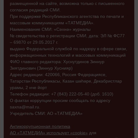
размещенной на сайте, возможна только с письменного
согласия редакций СМИ.
При поддержке Республиканского агентства по печати и
массовым коммуникациям «ТАТМЕДИА».
Наименование СМИ: «Сәхнә» журналы
№ свидетельства о регистрации СМИ, дата: ЭЛ № ФС77
– 69870 от 29.05.2017 г.
выдано Федеральной службой по надзору в сфере связи,
информационных технологий и массовых коммуникаций
ФИО главного редактора: Хуснутдинов Зиннур
Зиятдинович (Зиннур Хуснияр)
Адрес редакции: 420066, Россия Федерациясе,
Татарстан Республикасы, Казан шәһәре, Декабристлар
урамы, 2 нче йорт
Телефон редакции: +7 (843) 222-05-40 (доб. 1610)
О фактах коррупции просим сообщать по адресу
saxna@mail.ru.
Учредитель СМИ: АО «ТАТМЕДИА»
Антикоррупционная политика
АО «ТАТМЕДИА» использует «cookie»
для