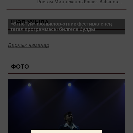
Рөстәм Миңнеханов Рәшит Ваһапов
исемендәге татар мәдәнияте
фондының 2018 елда “Дуслык күпере”
ШӘП УКЫЛА
татар-башкорт эстрада фестивален үт...
«ӘтнәТуй» фольклор-этник фестиваленең
төгәл программасы билгеле булды
Барлык язмалар
ФОТО