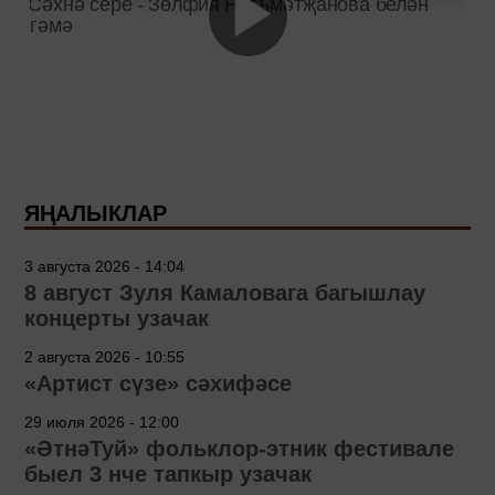
ЯҢАЛЫКЛАР
3 августа 2026 - 14:04
8 август Зуля Камаловага багышлау
концерты узачак
2 августа 2026 - 10:55
«Артист сүзе» сәхифәсе
29 июля 2026 - 12:00
«ӘтнәТуй» фольклор-этник фестивале
быел 3 нче тапкыр узачак