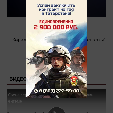
Кәрим Тинчурин театрында "Бәхет хакы"
спектакле куелды.
ВИДЕО
Сәхнә сере - Зөлфия Нигъмәтҗанова белән
әңгәмә