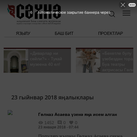
5
Автоматическое закрытие баннера через
ЯЗЫЛУ
БАШ БИТ
ПРОЕКТЛАР
«Диварлар ни
«Бәхетле булу
сөйли?» - Тукай
үзебездән тора».
музеена 40 ел!
Буа театры
актрисасы Гөлна
Гыйззәтуллина-
Гатауллина белә
әңгәмә
23 гыйнвар 2018 яңалыклары
Гөлназ Асаева үзенә яңа исем алган
1452
0
0
23 января 2018 - 07:44
Популяр җырчы Гөлназ Асаева сәхнә