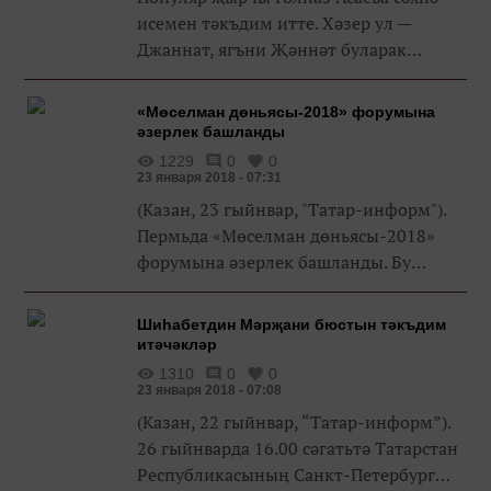
исемен тәкъдим итте. Хәзер ул —
Джаннат, ягъни Җәннәт буларак
чыгыш ясаячак. Моның барысы да
юктан гына чыкмаган, билгеле.
«Мөселман дөньясы-2018» форумына
Җырчыны Мәскәүгә чакырганнар. Ул
әзерлек башланды
хәзер тата...
1229
0
0
23 января 2018 - 07:31
(Казан, 23 гыйнвар, "Татар-информ").
Пермьда «Мөселман дөньясы-2018»
форумына әзерлек башланды. Бу
хакта Бөтендөнья татар
конгрессы матбугат хезмәте хәбәр итә.
Шиһабетдин Мәрҗани бюстын тәкъдим
Оештыру комитеты билгеләп узганча,
итәчәкләр
фору...
1310
0
0
23 января 2018 - 07:08
(Казан, 22 гыйнвар, “Татар-информ”).
26 гыйнварда 16.00 сәгатьтә Татарстан
Республикасының Санкт-Петербург