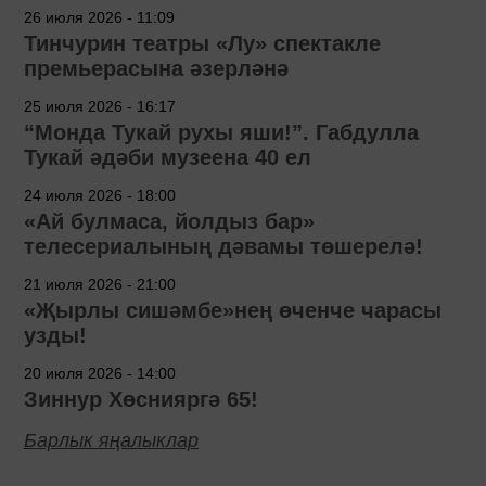
26 июля 2026 - 11:09
Тинчурин театры «Лу» спектакле
премьерасына әзерләнә
25 июля 2026 - 16:17
“Монда Тукай рухы яши!”. Габдулла
Тукай әдәби музеена 40 ел
24 июля 2026 - 18:00
«Ай булмаса, йолдыз бар»
телесериалының дәвамы төшерелә!
21 июля 2026 - 21:00
«Җырлы сишәмбе»нең өченче чарасы
узды!
20 июля 2026 - 14:00
Зиннур Хөснияргә 65!
Барлык яңалыклар