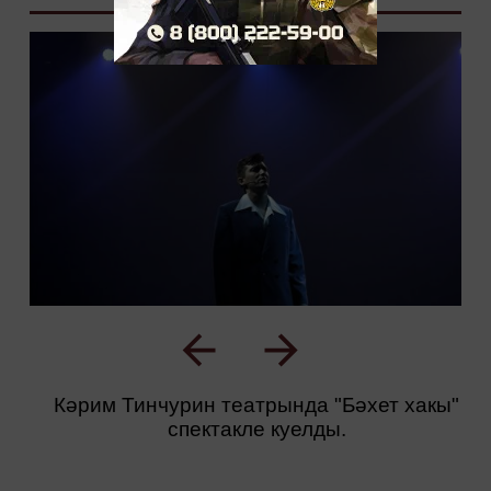
Кәрим Тинчурин театрында "Бәхет хакы"
спектакле куелды.