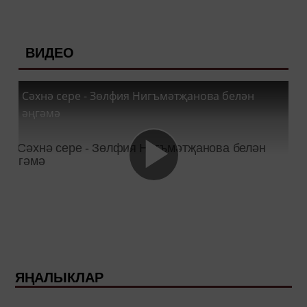
ВИДЕО
Сәхнә сере - Зөлфия Нигъмәтҗанова белән
әңгәмә
ЯҢАЛЫКЛАР