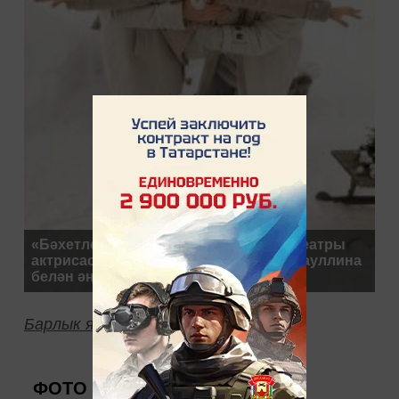
«Бәхетле булу үзебездән тора». Буа театры
актрисасы Гөлназ Гыйззәтуллина-Гатауллина
белән әңгәмә
Барлык язмалар
ФОТО