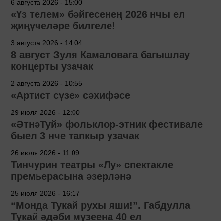
6 августа 2026 - 15:00
«Үз телем» бәйгесенең 2026 нчы ел
җиңүчеләре билгеле!
3 августа 2026 - 14:04
8 август Зуля Камаловага багышлау
концерты узачак
2 августа 2026 - 10:55
«Артист сүзе» сәхифәсе
29 июля 2026 - 12:00
«ӘтнәТуй» фольклор-этник фестивале
быел 3 нче тапкыр узачак
26 июля 2026 - 11:09
Тинчурин театры «Лу» спектакле
премьерасына әзерләнә
25 июля 2026 - 16:17
“Монда Тукай рухы яши!”. Габдулла
Тукай әдәби музеена 40 ел