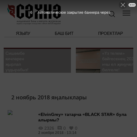
5
Автоматическое закрытие баннера через
ЯЗЫЛУ
БАШ БИТ
ПРОЕКТЛАР
Сишәмбе
«Үз телем»
кичләрен
бәйгесенең 2026
җырлап
нчы ел җиңүчелә
уздырабыз!
билгеле!
2 ноябрь 2018 яңалыклары
«ElvinGrey» татарча «BLACK STAR» була
алырмы?
2326
0
0
2 ноября 2018 - 13:14