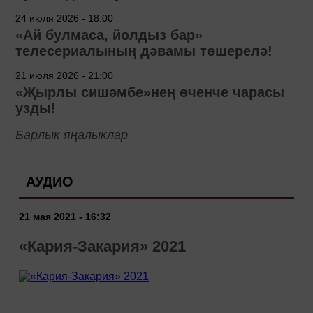
24 июля 2026 - 18:00
«Ай булмаса, йолдыз бар»
телесериалының дәвамы төшерелә!
21 июля 2026 - 21:00
«Җырлы сишәмбе»нең өченче чарасы
узды!
Барлык яңалыклар
АУДИО
21 мая 2021 - 16:32
«Кария-Закария» 2021