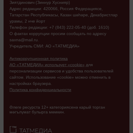
Зиятдинович (Зиннур Хуснияр)
Адрес редакции: 420066, Россия Федерациясе,
Татарстан Республикасы, Казан шәһәре, Декабристлар
урамы, 2 нче йорт
Телефон редакции: +7 (843) 222-05-40 (доб. 1610)
О фактах коррупции просим сообщать по адресу
saxna@mail.ru.
Учредитель СМИ: АО «ТАТМЕДИА»
Антикоррупционная политика
АО «ТАТМЕДИА» использует «cookie»
для
персонализации сервисов и удобства пользователей
сайтом. Использование «cookie» можно отменить в
настройках браузера.
Политика конфиденциальности
Әлеге ресурста 12+ категориясенә карый торган
мәгълүмат булырга мөмкин.