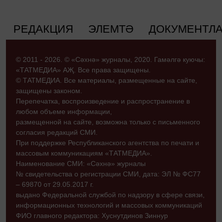
РЕДАКЦИЯ
ЭЛЕМТӘ
ДОКУМЕНТЛ
© 2011 - 2026. © «Сәхнә» журналы, 2020. Гамәлгә куючы:
«ТАТМЕДИА» АҖ. Все права защищены.
© ТАТМЕДИА. Все материалы, размещенные на сайте,
защищены законом.
Перепечатка, воспроизведение и распространение в
любом объеме информации,
размещенной на сайте, возможна только с письменного
согласия редакций СМИ.
При поддержке Республиканского агентства по печати и
массовым коммуникациям «ТАТМЕДИА».
Наименование СМИ: «Сәхнә» журналы
№ свидетельства о регистрации СМИ, дата: ЭЛ № ФС77
– 69870 от 29.05.2017 г.
выдано Федеральной службой по надзору в сфере связи,
информационных технологий и массовых коммуникаций
ФИО главного редактора: Хуснутдинов Зиннур