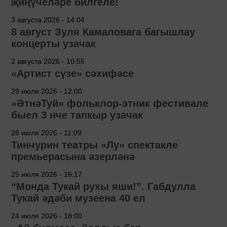
җиңүчеләре билгеле!
3 августа 2026 - 14:04
8 август Зуля Камаловага багышлау
концерты узачак
2 августа 2026 - 10:55
«Артист сүзе» сәхифәсе
29 июля 2026 - 12:00
«ӘтнәТуй» фольклор-этник фестивале
быел 3 нче тапкыр узачак
26 июля 2026 - 11:09
Тинчурин театры «Лу» спектакле
премьерасына әзерләнә
25 июля 2026 - 16:17
“Монда Тукай рухы яши!”. Габдулла
Тукай әдәби музеена 40 ел
24 июля 2026 - 18:00