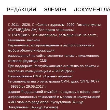
РЕДАКЦИЯ
ЭЛЕМТӘ
ДОКУМЕНТЛ
© 2011 - 2026. © «Сәхнә» журналы, 2020. Гамәлгә куючы:
«ТАТМЕДИА» АҖ. Все права защищены.
© ТАТМЕДИА. Все материалы, размещенные на сайте,
защищены законом.
Перепечатка, воспроизведение и распространение в
любом объеме информации,
размещенной на сайте, возможна только с письменного
согласия редакций СМИ.
При поддержке Республиканского агентства по печати и
массовым коммуникациям «ТАТМЕДИА».
Наименование СМИ: «Сәхнә» журналы
№ свидетельства о регистрации СМИ, дата: ЭЛ № ФС77
– 69870 от 29.05.2017 г.
выдано Федеральной службой по надзору в сфере связи,
информационных технологий и массовых коммуникаций
ФИО главного редактора: Хуснутдинов Зиннур
Зиятдинович (Зиннур Хуснияр)