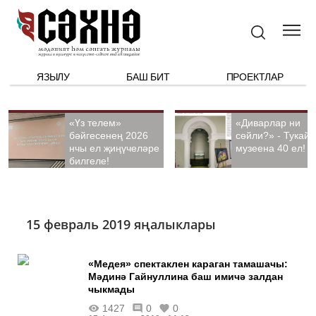
ЯЗЫЛУ
БАШ БИТ
ПРОЕКТЛАР
«Үз телем»
«Диварлар ни
бәйгесенең 2026
сөйли?» - Тукай
нчы ел җиңүчеләре
музеена 40 ел!
билгеле!
15 февраль 2019 яңалыклары
«Медея» спектаклен караган тамашачы:
Мәдинә Гайнуллина баш имичә залдан
чыкмады
1427
0
0