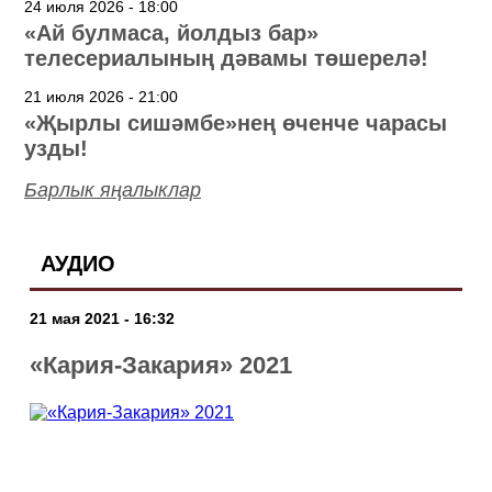
24 июля 2026 - 18:00
«Ай булмаса, йолдыз бар»
телесериалының дәвамы төшерелә!
21 июля 2026 - 21:00
«Җырлы сишәмбе»нең өченче чарасы
узды!
Барлык яңалыклар
АУДИО
21 мая 2021 - 16:32
«Кария-Закария» 2021