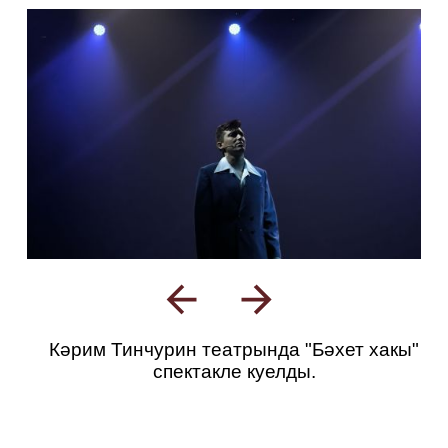
Кәрим Тинчурин театрында "Бәхет хакы"
спектакле куелды.