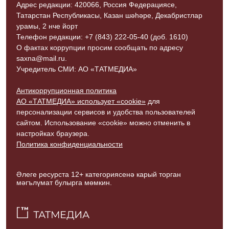
Адрес редакции: 420066, Россия Федерациясе,
Татарстан Республикасы, Казан шәһәре, Декабристлар
урамы, 2 нче йорт
Телефон редакции: +7 (843) 222-05-40 (доб. 1610)
О фактах коррупции просим сообщать по адресу
saxna@mail.ru.
Учредитель СМИ: АО «ТАТМЕДИА»
Антикоррупционная политика
АО «ТАТМЕДИА» использует «cookie»
для
персонализации сервисов и удобства пользователей
сайтом. Использование «cookie» можно отменить в
настройках браузера.
Политика конфиденциальности
Әлеге ресурста 12+ категориясенә карый торган
мәгълүмат булырга мөмкин.