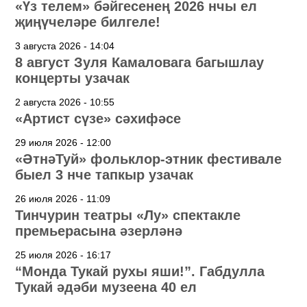
«Үз телем» бәйгесенең 2026 нчы ел
җиңүчеләре билгеле!
3 августа 2026 - 14:04
8 август Зуля Камаловага багышлау
концерты узачак
2 августа 2026 - 10:55
«Артист сүзе» сәхифәсе
29 июля 2026 - 12:00
«ӘтнәТуй» фольклор-этник фестивале
быел 3 нче тапкыр узачак
26 июля 2026 - 11:09
Тинчурин театры «Лу» спектакле
премьерасына әзерләнә
25 июля 2026 - 16:17
“Монда Тукай рухы яши!”. Габдулла
Тукай әдәби музеена 40 ел