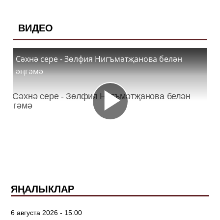
ВИДЕО
Сәхнә сере - Зөлфия Нигъмәтҗанова белән
әңгәмә
ЯҢАЛЫКЛАР
6 августа 2026 - 15:00