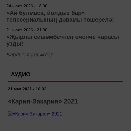
24 июля 2026 - 18:00
«Ай булмаса, йолдыз бар»
телесериалының дәвамы төшерелә!
21 июля 2026 - 21:00
«Җырлы сишәмбе»нең өченче чарасы
узды!
Барлык яңалыклар
АУДИО
21 мая 2021 - 16:32
«Кария-Закария» 2021