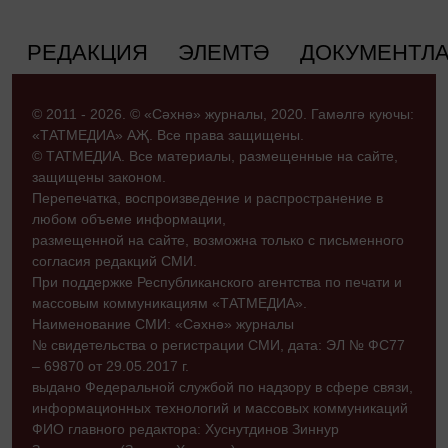
РЕДАКЦИЯ
ЭЛЕМТӘ
ДОКУМЕНТЛ
© 2011 - 2026. © «Сәхнә» журналы, 2020. Гамәлгә куючы:
«ТАТМЕДИА» АҖ. Все права защищены.
© ТАТМЕДИА. Все материалы, размещенные на сайте,
защищены законом.
Перепечатка, воспроизведение и распространение в
любом объеме информации,
размещенной на сайте, возможна только с письменного
согласия редакций СМИ.
При поддержке Республиканского агентства по печати и
массовым коммуникациям «ТАТМЕДИА».
Наименование СМИ: «Сәхнә» журналы
№ свидетельства о регистрации СМИ, дата: ЭЛ № ФС77
– 69870 от 29.05.2017 г.
выдано Федеральной службой по надзору в сфере связи,
информационных технологий и массовых коммуникаций
ФИО главного редактора: Хуснутдинов Зиннур