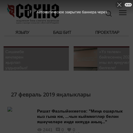
6
Автоматическое закрытие баннера через
ЯЗЫЛУ
БАШ БИТ
ПРОЕКТЛАР
Сишәмбе
«Үз телем»
кичләрен
бәйгесенең 2026
җырлап
нчы ел җиңүчелә
уздырабыз!
билгеле!
27 февраль 2019 яңалыклары
Ришат Фазлыйәхмәтов: "Миңа ошарлык
кыз гына юк, ...чын кыйммәтләр белән
яшәүчеләре инде кияүдә аның..."
2441
0
0