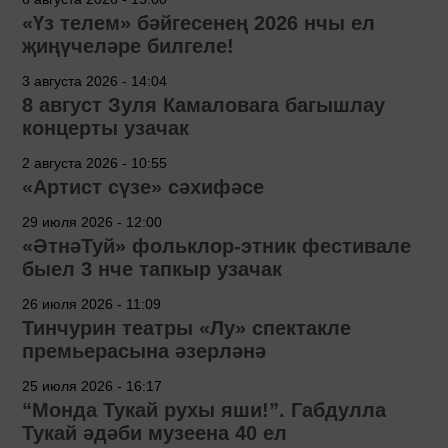
«Үз телем» бәйгесенең 2026 нчы ел
җиңүчеләре билгеле!
3 августа 2026 - 14:04
8 август Зуля Камаловага багышлау
концерты узачак
2 августа 2026 - 10:55
«Артист сүзе» сәхифәсе
29 июля 2026 - 12:00
«ӘтнәТуй» фольклор-этник фестивале
быел 3 нче тапкыр узачак
26 июля 2026 - 11:09
Тинчурин театры «Лу» спектакле
премьерасына әзерләнә
25 июля 2026 - 16:17
“Монда Тукай рухы яши!”. Габдулла
Тукай әдәби музеена 40 ел