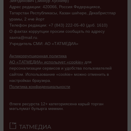
Зиятдинович (Зиннур Хуснияр)
Адрес редакции: 420066, Россия Федерациясе,
Татарстан Республикасы, Казан шәһәре, Декабристлар
урамы, 2 нче йорт
Телефон редакции: +7 (843) 222-05-40 (доб. 1610)
О фактах коррупции просим сообщать по адресу
saxna@mail.ru.
Учредитель СМИ: АО «ТАТМЕДИА»
Антикоррупционная политика
АО «ТАТМЕДИА» использует «cookie»
для
персонализации сервисов и удобства пользователей
сайтом. Использование «cookie» можно отменить в
настройках браузера.
Политика конфиденциальности
Әлеге ресурста 12+ категориясенә карый торган
мәгълүмат булырга мөмкин.