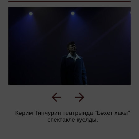
Кәрим Тинчурин театрында "Бәхет хакы"
спектакле куелды.