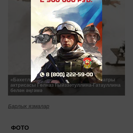
«Бәхетле булу үзебездән тора». Буа театры
актрисасы Гөлназ Гыйззәтуллина-Гатауллина
белән әңгәмә
Барлык язмалар
ФОТО