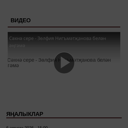
ВИДЕО
Сәхнә сере - Зөлфия Нигъмәтҗанова белән
әңгәмә
ЯҢАЛЫКЛАР
6 августа 2026 - 15:00