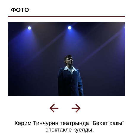
ФОТО
Кәрим Тинчурин театрында "Бәхет хакы"
спектакле куелды.