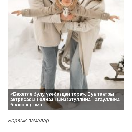
«Бәхетле булу үзебездән тора». Буа театры
актрисасы Гөлназ Гыйззәтуллина-Гатауллина
белән әңгәмә
Барлык язмалар