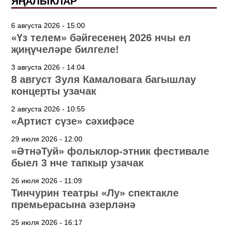
ЯҢАЛЫКЛАР
6 августа 2026 - 15:00
«Үз телем» бәйгесенең 2026 нчы ел
җиңүчеләре билгеле!
3 августа 2026 - 14:04
8 август Зуля Камаловага багышлау
концерты узачак
2 августа 2026 - 10:55
«Артист сүзе» сәхифәсе
29 июля 2026 - 12:00
«ӘтнәТуй» фольклор-этник фестивале
быел 3 нче тапкыр узачак
26 июля 2026 - 11:09
Тинчурин театры «Лу» спектакле
премьерасына әзерләнә
25 июля 2026 - 16:17