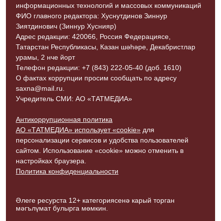
информационных технологий и массовых коммуникаций
ФИО главного редактора: Хуснутдинов Зиннур
Зиятдинович (Зиннур Хуснияр)
Адрес редакции: 420066, Россия Федерациясе,
Татарстан Республикасы, Казан шәһәре, Декабристлар
урамы, 2 нче йорт
Телефон редакции: +7 (843) 222-05-40 (доб. 1610)
О фактах коррупции просим сообщать по адресу
saxna@mail.ru.
Учредитель СМИ: АО «ТАТМЕДИА»
Антикоррупционная политика
АО «ТАТМЕДИА» использует «cookie»
для
персонализации сервисов и удобства пользователей
сайтом. Использование «cookie» можно отменить в
настройках браузера.
Политика конфиденциальности
Әлеге ресурста 12+ категориясенә карый торган
мәгълүмат булырга мөмкин.