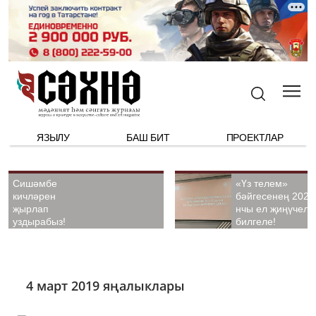
ЯЗЫЛУ
БАШ БИТ
ПРОЕКТЛАР
Сишәмбе
«Үз телем»
кичләрен
бәйгесенең 2026
җырлап
нчы ел җиңүчелә
уздырабыз!
билгеле!
4 март 2019 яңалыклары