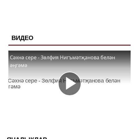
ВИДЕО
Сәхнә сере - Зөлфия Нигъмәтҗанова белән
әңгәмә