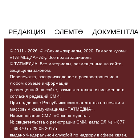
РЕДАКЦИЯ
ЭЛЕМТӘ
ДОКУМЕНТЛ
© 2011 - 2026. © «Сәхнә» журналы, 2020. Гамәлгә куючы:
«ТАТМЕДИА» АҖ. Все права защищены.
© ТАТМЕДИА. Все материалы, размещенные на сайте,
защищены законом.
Перепечатка, воспроизведение и распространение в
любом объеме информации,
размещенной на сайте, возможна только с письменного
согласия редакций СМИ.
При поддержке Республиканского агентства по печати и
массовым коммуникациям «ТАТМЕДИА».
Наименование СМИ: «Сәхнә» журналы
№ свидетельства о регистрации СМИ, дата: ЭЛ № ФС77
– 69870 от 29.05.2017 г.
выдано Федеральной службой по надзору в сфере связи,