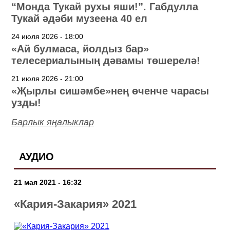
“Монда Тукай рухы яши!”. Габдулла
Тукай әдәби музеена 40 ел
24 июля 2026 - 18:00
«Ай булмаса, йолдыз бар»
телесериалының дәвамы төшерелә!
21 июля 2026 - 21:00
«Җырлы сишәмбе»нең өченче чарасы
узды!
Барлык яңалыклар
АУДИО
21 мая 2021 - 16:32
«Кария-Закария» 2021