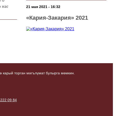
о нас
21 мая 2021 - 16:32
«Кария-Закария» 2021
ә карый торган мәгълүмат булырга мөмкин.
 222 09 84