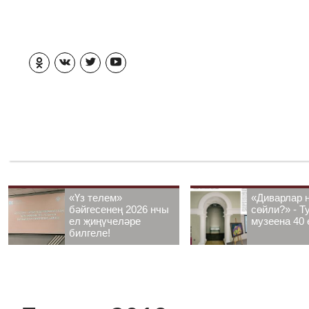
«Үз телем»
«Диварлар 
бәйгесенең 2026 нчы
сөйли?» - Т
ел җиңүчеләре
музеена 40 
билгеле!