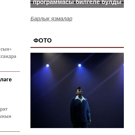
программасы билгеле булды
Барлык язмалар
ФОТО
лсын»
ксандра
ләге
рат
тынын