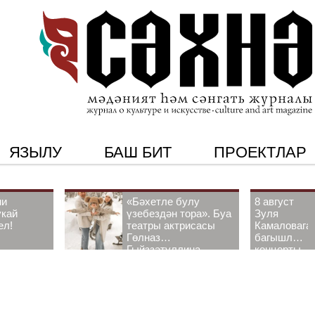
ЯЗЫЛУ
БАШ БИТ
ПРОЕКТЛАР
ни
«Бәхетле булу
8 август
укай
үзебездән тора». Буа
Зуля
ел!
театры актрисасы
Камаловага
Гөлназ
багышлау
Гыйззәтуллина-
концерты
Гатауллина белән
узачак
әңгәмә