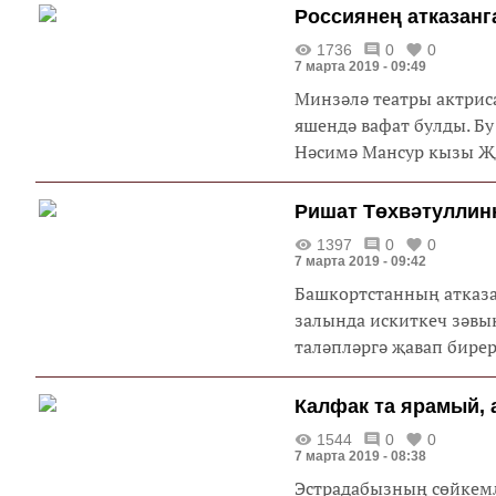
Россиянең атказанг
1736
0
0
7 марта 2019 - 09:49
Минзәлә театры актрис
яшендә вафат булды. Бу
Нәсимә Мансур кызы Җи
Ришат Төхвәтуллин
1397
0
0
7 марта 2019 - 09:42
Башкортстанның атказ
залында искиткеч зәвы
таләпләргә җавап бирер
Калфак та ярамый, 
1544
0
0
7 марта 2019 - 08:38
Эстрадабызның сөйкемл