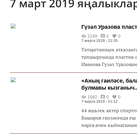
7 март 2019 яңалыкла
Гүзәл Уразова плас
2149
0
0
7 марта 2019 - 21:35
Татарстанның атказанг
тапшыруында пластик о
Иванова Гүзәл Уразо
«Аның гаиләсе, бал
булмавы кызганыч..
1582
0
0
7 марта 2019 - 21:12
44 яшьлек актер спирт
Бәшәров гаиләсендә еш
нәрсә өчен кыйнаганын 