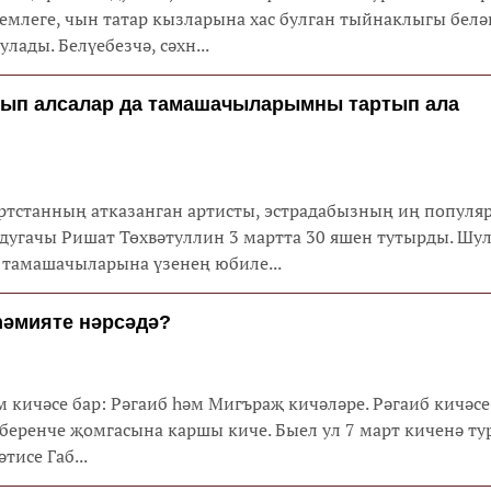
емлеге, чын татар кызларына хас булган тыйнаклыгы белә
лады. Белүебезчә, сәхн...
ып алсалар да тамашачыларымны тартып ала
тстанның атказанган артисты, эстрадабызның иң популя
дугачы Ришат Төхвәтуллин 3 мартта 30 яшен тутырды. Шу
 тамашачыларына үзенең юбиле...
һәмияте нәрсәдә?
 кичәсе бар: Рәгаиб һәм Мигъраҗ кичәләре. Рәгаиб кичәс
еренче җомгасына каршы киче. Быел ул 7 март киченә ту
тисе Габ...