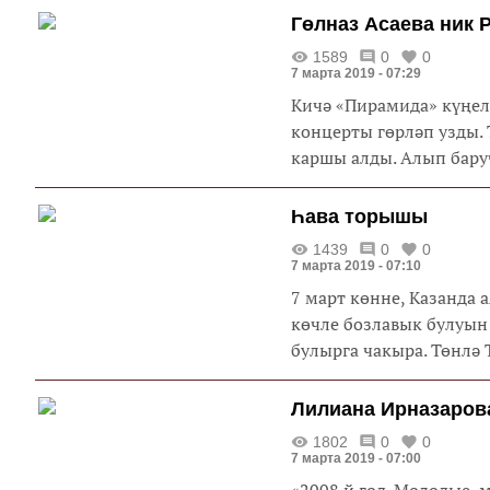
Гөлназ Асаева ник
1589
0
0
7 марта 2019 - 07:29
Кичә «Пирамида» күңел
концерты гөрләп узды.
каршы алды. Алып баруч
Һава торышы
1439
0
0
7 марта 2019 - 07:10
7 март көнне, Казанда
көчле бозлавык булуын
булырга чакыра. Төнлә Т
Лилиана Ирназаров
1802
0
0
7 марта 2019 - 07:00
«2008 й год. Молодые,