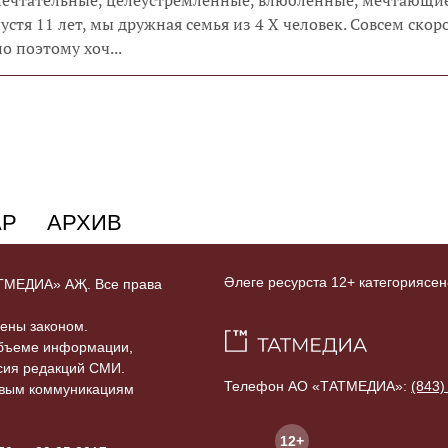
устя 11 лет, мы дружная семья из 4 Х человек. Совсем скор
о поэтому хоч...
АР
АРХИВ
Әлеге ресурста 12+ категориясен
ТАТМЕДИА» АҖ. Все права
ены законом.
объеме информации,
асия редакций СМИ.
Телефон АО «ТАТМЕДИА»:
(843)
совым коммуникациям
12+