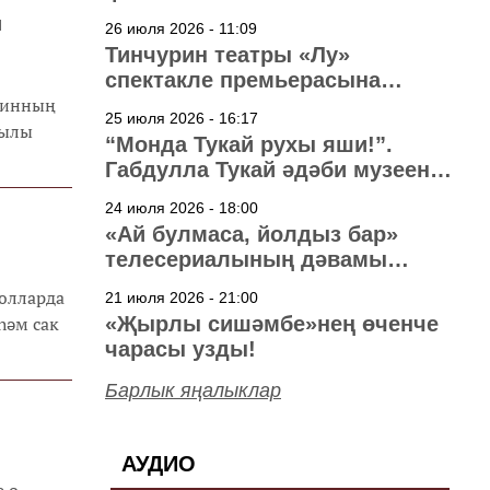
узачак
н
26 июля 2026 - 11:09
Тинчурин театры «Лу»
спектакле премьерасына
линның
әзерләнә
25 июля 2026 - 16:17
җылы
“Монда Тукай рухы яши!”.
Габдулла Тукай әдәби музеена
40 ел
24 июля 2026 - 18:00
«Ай булмаса, йолдыз бар»
телесериалының дәвамы
төшерелә!
 юлларда
21 июля 2026 - 21:00
һәм сак
«Җырлы сишәмбе»нең өченче
чарасы узды!
Барлык яңалыклар
АУДИО
е о