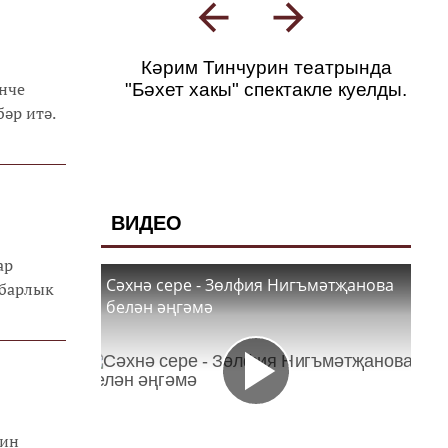
Кәрим Тинчурин театрында
нче
"Бәхет хакы" спектакле куелды.
әр итә.
ВИДЕО
ар
Сәхнә сере - Зөлфия Нигъмәтҗанова
 барлык
белән әңгәмә
рин