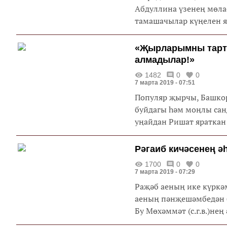
Абдуллина үзенең мөла
тамашачылар күңелен яу
«Җырларымны тарт
алмадылар!»
1482
0
0
7 марта 2019 - 07:51
Популяр җырчы, Башкор
буйдагы һәм моңлы сан
уңайдан Ришат яраткан
Рәгаиб кичәсенең ә
1700
0
0
7 марта 2019 - 07:29
Раҗәб аеның ике күркәм
аеның пәнҗешәмбедән б
Бу Мөхәммәт (с.г.в.)нең ә