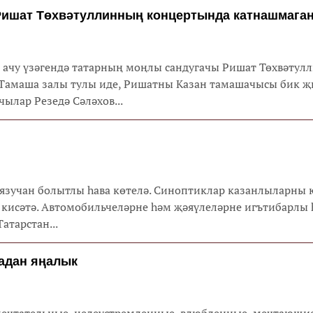
 Ришат Төхвәтуллинның концертында катнашмага
 ачу үзәгендә татарның моңлы сандугачы Ришат Төхвәтул
 Тамаша залы тулы иде, Ришатны Казан тамашачысы бик 
ылар Резедә Сәләхов...
 аязучан болытлы һава көтелә. Синоптиклар казанлыларны
 кисәтә. Автомобильчеләрне һәм җәяүлеләрне игътибарлы 
атарстан...
адан яңалык
 мечтательные, целеустремленные, влюбленные, мечтающи