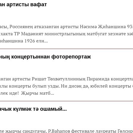
ан артисты вафат
асы, Россиянең атказанган артисты Нәсимә Җиһаншина 93
 хакта ТР Мәдәният министрлыгының матбугат хезмәте хәб
һаншина 1926 елн...
ның концертыннан фоторепортаж
анган артисты Ришат Төхвәтуллинның Пирамида концертл
клы концерты булып узды. Ни дисәң дә, юбилей концерты
лек иде! Җырчы матб...
ачык күлмәк тә ошамый...
е җырчы сандугачы, Р.Ваһапов фестивале лауреаты Гөлси