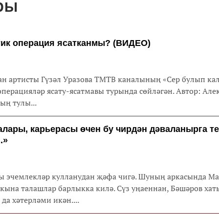
ры
тик операция ясатканмы? (ВИДЕО)
ан артисты Гүзәл Уразова ТМТВ каналының «Сер булып ка
перацияләр ясату-ясатмавы турында сөйләгән. Автор: Але
ваның тулы...
алары, карьерасы өчен бу чирдән дәваланырга те
.»
лы эчемлекләр кулланудан җәфа чигә. Шуның аркасында Ма
 кына талашлар барлыкка килә. Сүз уңаеннан, Бәшәров ха
да хәтерләми икән....