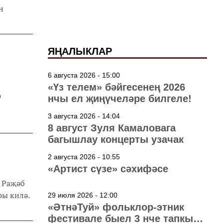
н
ЯҢАЛЫКЛАР
6 августа 2026 - 15:00
«Үз телем» бәйгесенең 2026
р
нчы ел җиңүчеләре билгеле!
л
3 августа 2026 - 14:04
8 август Зуля Камаловага
багышлау концерты узачак
2 августа 2026 - 10:55
«Артист сүзе» сәхифәсе
е Раҗәб
ры килә.
29 июля 2026 - 12:00
«ӘтнәТуй» фольклор-этник
фестивале быел 3 нче тапкыр