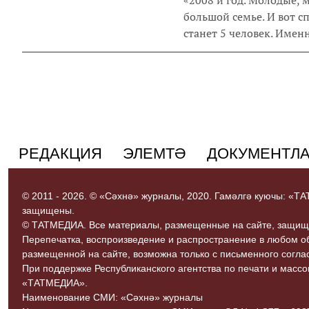
большой семье. И вот сп
станет 5 человек. Именн
РЕДАКЦИЯ
ЭЛЕМТӘ
ДОКУМЕНТЛ
© 2011 - 2026. © «Сәхнә» журналы, 2020. Гамәлгә куючы: «
защищены.
© ТАТМЕДИА. Все материалы, размещенные на сайте, защищ
Перепечатка, воспроизведение и распространение в любом 
размещенной на сайте, возможна только с письменного согл
При поддержке Республиканского агентства по печати и мас
«ТАТМЕДИА».
Наименование СМИ: «Сәхнә» журналы