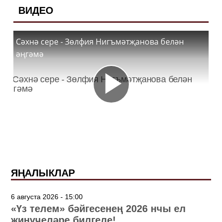
ВИДЕО
Сәхнә сере - Зөлфия Нигъмәтҗанова белән
әңгәмә
ЯҢАЛЫКЛАР
6 августа 2026 - 15:00
«Үз телем» бәйгесенең 2026 нчы ел
җиңүчеләре билгеле!