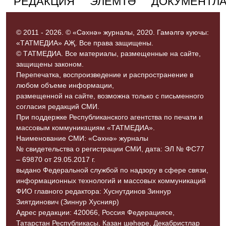
РЕДАКЦИЯ
ЭЛЕМТӘ
ДОКУМЕНТЛ
© 2011 - 2026. © «Сәхнә» журналы, 2020. Гамәлгә куючы:
«ТАТМЕДИА» АҖ. Все права защищены.
© ТАТМЕДИА. Все материалы, размещенные на сайте,
защищены законом.
Перепечатка, воспроизведение и распространение в
любом объеме информации,
размещенной на сайте, возможна только с письменного
согласия редакций СМИ.
При поддержке Республиканского агентства по печати и
массовым коммуникациям «ТАТМЕДИА».
Наименование СМИ: «Сәхнә» журналы
№ свидетельства о регистрации СМИ, дата: ЭЛ № ФС77
– 69870 от 29.05.2017 г.
выдано Федеральной службой по надзору в сфере связи,
информационных технологий и массовых коммуникаций
ФИО главного редактора: Хуснутдинов Зиннур
Зиятдинович (Зиннур Хуснияр)
Адрес редакции: 420066, Россия Федерациясе,
Татарстан Республикасы, Казан шәһәре, Декабристлар