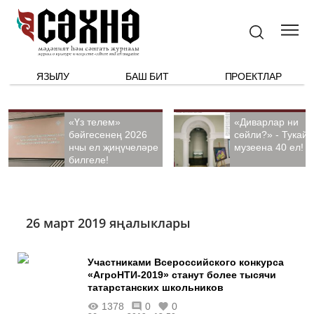
ЯЗЫЛУ
БАШ БИТ
ПРОЕКТЛАР
«Үз телем»
«Диварлар ни
бәйгесенең 2026
сөйли?» - Тукай
нчы ел җиңүчеләре
музеена 40 ел!
билгеле!
26 март 2019 яңалыклары
Участниками Всероссийского конкурса
«АгроНТИ-2019» станут более тысячи
татарстанских школьников
1378
0
0