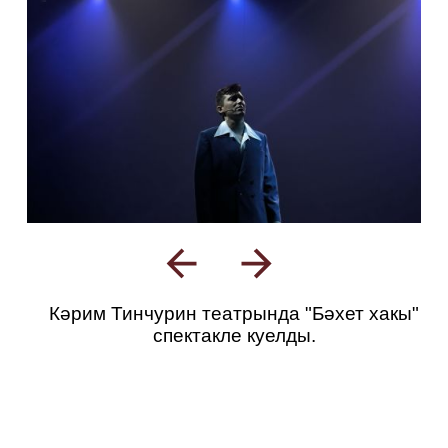
Кәрим Тинчурин театрында "Бәхет хакы"
спектакле куелды.