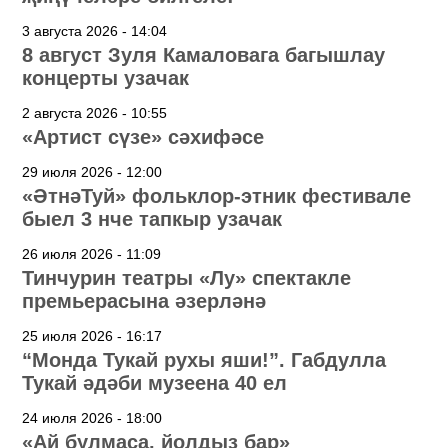
3 августа 2026 - 14:04
8 август Зуля Камаловага багышлау
концерты узачак
2 августа 2026 - 10:55
«Артист сүзе» сәхифәсе
29 июля 2026 - 12:00
«ӘтнәТуй» фольклор-этник фестивале
быел 3 нче тапкыр узачак
26 июля 2026 - 11:09
Тинчурин театры «Лу» спектакле
премьерасына әзерләнә
25 июля 2026 - 16:17
“Монда Тукай рухы яши!”. Габдулла
Тукай әдәби музеена 40 ел
24 июля 2026 - 18:00
«Ай булмаса, йолдыз бар»