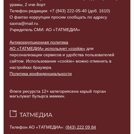
урамы, 2 нче йорт
Телефон редакции: +7 (843) 222-05-40 (доб. 1610)
О фактах коррупции просим сообщать по адресу
saxna@mail.ru.
Учредитель СМИ: АО «ТАТМЕДИА»
Антикоррупционная политика
АО «ТАТМЕДИА» использует «cookie»
для
персонализации сервисов и удобства пользователей
сайтом. Использование «cookie» можно отменить в
настройках браузера.
Политика конфиденциальности
Әлеге ресурста 12+ категориясенә карый торган
мәгълүмат булырга мөмкин.
Телефон АО «ТАТМЕДИА»:
(843) 222 09 84