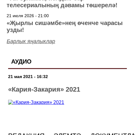
телесериалының дәвамы төшерелә!
21 июля 2026 - 21:00
«Җырлы сишәмбе»нең өченче чарасы
узды!
Барлык яңалыклар
АУДИО
21 мая 2021 - 16:32
«Кария-Закария» 2021