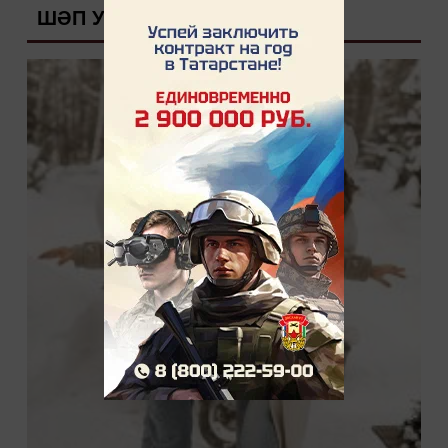
ШӘП УКЫЛА
чыгарга булган. Үзенең күлмәген, ба...