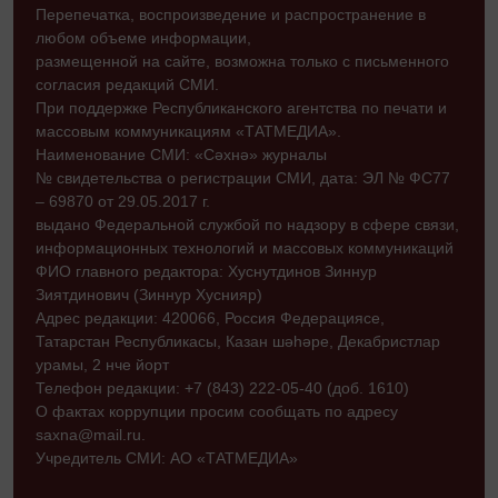
Перепечатка, воспроизведение и распространение в
любом объеме информации,
размещенной на сайте, возможна только с письменного
согласия редакций СМИ.
При поддержке Республиканского агентства по печати и
массовым коммуникациям «ТАТМЕДИА».
Наименование СМИ: «Сәхнә» журналы
№ свидетельства о регистрации СМИ, дата: ЭЛ № ФС77
– 69870 от 29.05.2017 г.
выдано Федеральной службой по надзору в сфере связи,
информационных технологий и массовых коммуникаций
ФИО главного редактора: Хуснутдинов Зиннур
Зиятдинович (Зиннур Хуснияр)
Адрес редакции: 420066, Россия Федерациясе,
Татарстан Республикасы, Казан шәһәре, Декабристлар
урамы, 2 нче йорт
Телефон редакции: +7 (843) 222-05-40 (доб. 1610)
О фактах коррупции просим сообщать по адресу
saxna@mail.ru.
Учредитель СМИ: АО «ТАТМЕДИА»