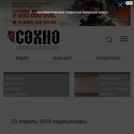
6
Автоматическое закрытие баннера через
ЯЗЫЛУ
БАШ БИТ
ПРОЕКТЛАР
Сишәмбе
«Үз телем»
кичләрен
бәйгесенең 2026
җырлап
нчы ел җиңүчелә
уздырабыз!
билгеле!
23 апрель 2019 яңалыклары