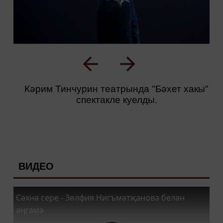
Кәрим Тинчурин театрында "Бәхет хакы"
спектакле куелды.
ВИДЕО
Сәхнә сере - Зөлфия Нигъмәтҗанова белән
әңгәмә