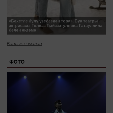
«Бәхетле булу үзебездән тора». Буа театры
актрисасы Гөлназ Гыйззәтуллина-Гатауллина
белән әңгәмә
Барлык язмалар
ФОТО