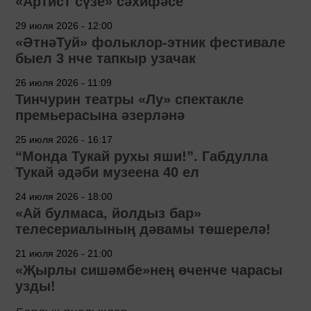
«Артист сүзе» сәхифәсе
29 июля 2026 - 12:00
«ӘтнәТуй» фольклор-этник фестивале
быел 3 нче тапкыр узачак
26 июля 2026 - 11:09
Тинчурин театры «Лу» спектакле
премьерасына әзерләнә
25 июля 2026 - 16:17
“Монда Тукай рухы яши!”. Габдулла
Тукай әдәби музеена 40 ел
24 июля 2026 - 18:00
«Ай булмаса, йолдыз бар»
телесериалының дәвамы төшерелә!
21 июля 2026 - 21:00
«Җырлы сишәмбе»нең өченче чарасы
узды!