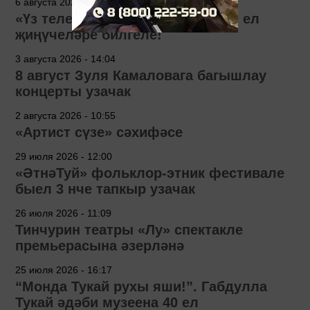
6 августа 2026 - 15:00
«Үз телем» бәйгесенең 2026 нчы ел
җиңүчеләре билгеле!
3 августа 2026 - 14:04
8 август Зуля Камаловага багышлау
концерты узачак
2 августа 2026 - 10:55
«Артист сүзе» сәхифәсе
29 июля 2026 - 12:00
«ӘтнәТуй» фольклор-этник фестивале
быел 3 нче тапкыр узачак
26 июля 2026 - 11:09
Тинчурин театры «Лу» спектакле
премьерасына әзерләнә
25 июля 2026 - 16:17
“Монда Тукай рухы яши!”. Габдулла
Тукай әдәби музеена 40 ел