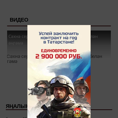
ВИДЕО
Сәхнә сере - Зөлфия Нигъмәтҗанова белән
әңгәмә
ЯҢАЛЫКЛАР