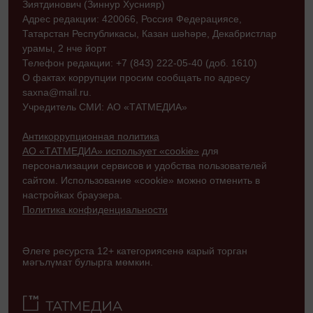
Зиятдинович (Зиннур Хуснияр)
Адрес редакции: 420066, Россия Федерациясе,
Татарстан Республикасы, Казан шәһәре, Декабристлар
урамы, 2 нче йорт
Телефон редакции: +7 (843) 222-05-40 (доб. 1610)
О фактах коррупции просим сообщать по адресу
saxna@mail.ru.
Учредитель СМИ: АО «ТАТМЕДИА»
Антикоррупционная политика
АО «ТАТМЕДИА» использует «cookie»
для
персонализации сервисов и удобства пользователей
сайтом. Использование «cookie» можно отменить в
настройках браузера.
Политика конфиденциальности
Әлеге ресурста 12+ категориясенә карый торган
мәгълүмат булырга мөмкин.