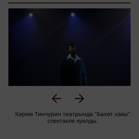
Кәрим Тинчурин театрында "Бәхет хакы"
спектакле куелды.