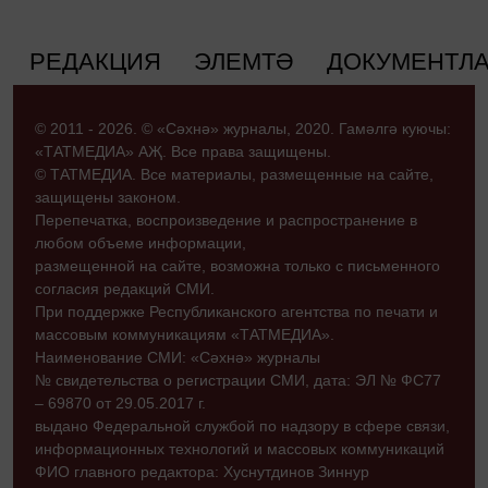
РЕДАКЦИЯ
ЭЛЕМТӘ
ДОКУМЕНТЛ
© 2011 - 2026. © «Сәхнә» журналы, 2020. Гамәлгә куючы:
«ТАТМЕДИА» АҖ. Все права защищены.
© ТАТМЕДИА. Все материалы, размещенные на сайте,
защищены законом.
Перепечатка, воспроизведение и распространение в
любом объеме информации,
размещенной на сайте, возможна только с письменного
согласия редакций СМИ.
При поддержке Республиканского агентства по печати и
массовым коммуникациям «ТАТМЕДИА».
Наименование СМИ: «Сәхнә» журналы
№ свидетельства о регистрации СМИ, дата: ЭЛ № ФС77
– 69870 от 29.05.2017 г.
выдано Федеральной службой по надзору в сфере связи,
информационных технологий и массовых коммуникаций
ФИО главного редактора: Хуснутдинов Зиннур