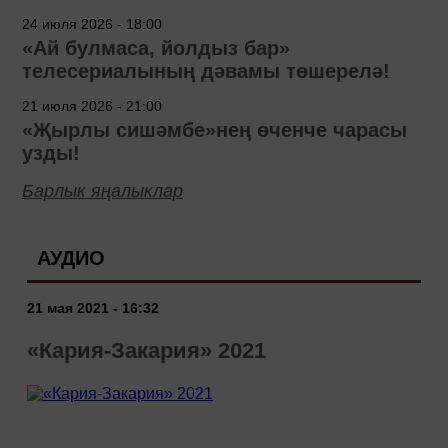
24 июля 2026 - 18:00
«Ай булмаса, йолдыз бар»
телесериалының дәвамы төшерелә!
21 июля 2026 - 21:00
«Җырлы сишәмбе»нең өченче чарасы
узды!
Барлык яңалыклар
АУДИО
21 мая 2021 - 16:32
«Кария-Закария» 2021