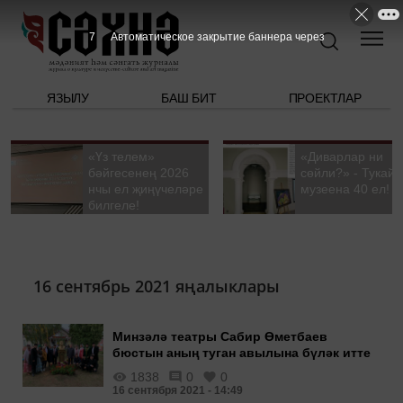
7
Автоматическое закрытие баннера через
ЯЗЫЛУ
БАШ БИТ
ПРОЕКТЛАР
«Үз телем»
«Диварлар ни
бәйгесенең 2026
сөйли?» - Тукай
нчы ел җиңүчеләре
музеена 40 ел!
билгеле!
16 сентябрь 2021 яңалыклары
Минзәлә театры Сабир Өметбаев
бюстын аның туган авылына бүләк итте
1838
0
0
16 сентября 2021 - 14:49