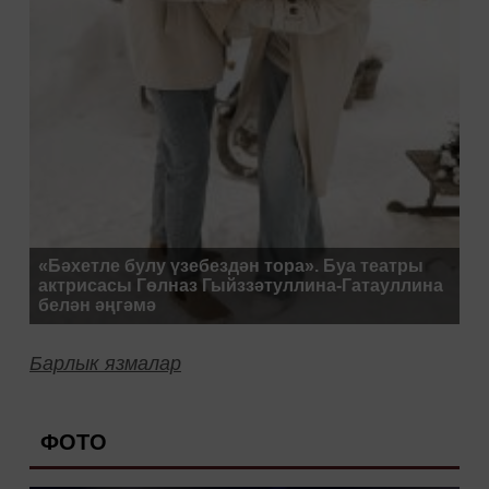
«Бәхетле булу үзебездән тора». Буа театры
актрисасы Гөлназ Гыйззәтуллина-Гатауллина
белән әңгәмә
Барлык язмалар
ФОТО