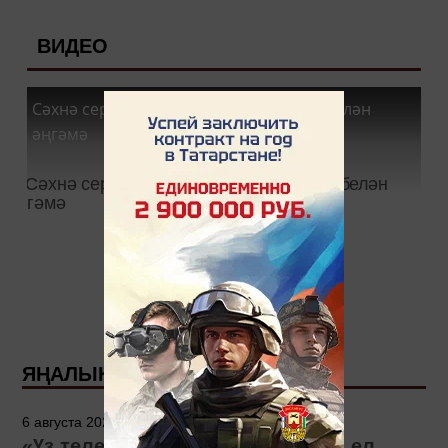
ВИДЕО
Сәхнә сере - Зөлфия Нигъмәтҗанова белән
әңгәмә
ЯҢАЛЫКЛАР
6 августа 2026 - 15:00
«Үз телем» бәйгесенең 2026 нчы ел