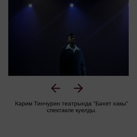
Кәрим Тинчурин театрында "Бәхет хакы"
спектакле куелды.