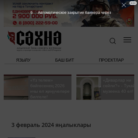
5
Автоматическое закрытие баннера через
ЯЗЫЛУ
БАШ БИТ
ПРОЕКТЛАР
«Үз телем»
«Диварлар ни
бәйгесенең 2026
сөйли?» - Тукай
нчы ел җиңүчеләре
музеена 40 ел!
билгеле!
3 февраль 2024 яңалыклары