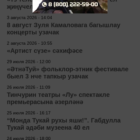
җиңүчеләре билгеле!
3 августа 2026 - 14:04
8 август Зуля Камаловага багышлау
концерты узачак
2 августа 2026 - 10:55
«Артист сүзе» сәхифәсе
29 июля 2026 - 12:00
«ӘтнәТуй» фольклор-этник фестивале
быел 3 нче тапкыр узачак
26 июля 2026 - 11:09
Тинчурин театры «Лу» спектакле
премьерасына әзерләнә
25 июля 2026 - 16:17
“Монда Тукай рухы яши!”. Габдулла
Тукай әдәби музеена 40 ел
24 июля 2026 - 18:00