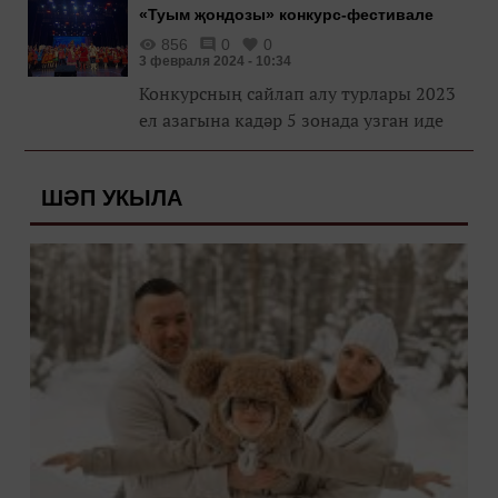
«Туым җондозы» конкурс-фестивале
856
0
0
3 февраля 2024 - 10:34
Конкурсның сайлап алу турлары 2023
ел азагына кадәр 5 зонада узган иде
ШӘП УКЫЛА