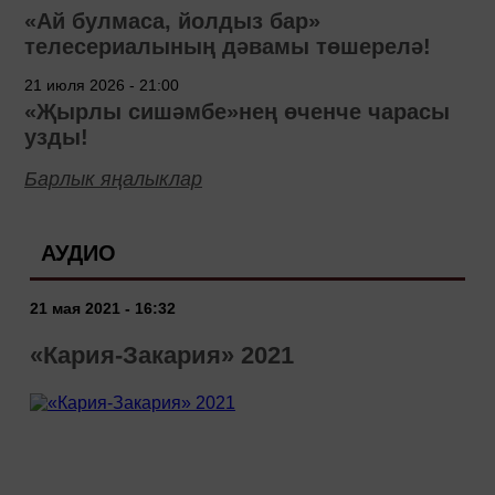
«Ай булмаса, йолдыз бар»
телесериалының дәвамы төшерелә!
21 июля 2026 - 21:00
«Җырлы сишәмбе»нең өченче чарасы
узды!
Барлык яңалыклар
АУДИО
21 мая 2021 - 16:32
«Кария-Закария» 2021