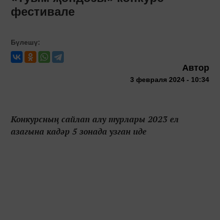
фестивале
Бүлешү:
Автор
3 февраля 2024 - 10:34
Конкурсның сайлап алу турлары 2023 ел
азагына кадәр 5 зонада узган иде