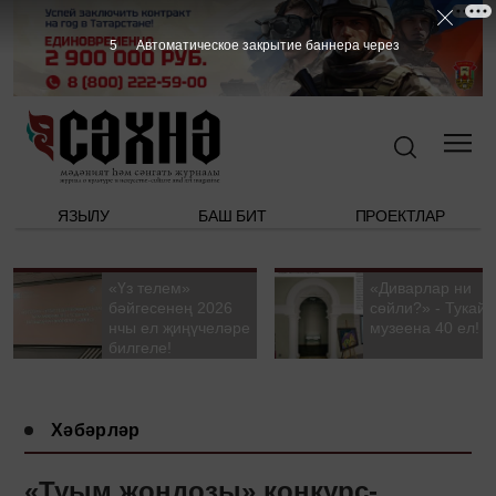
4
Автоматическое закрытие баннера через
ЯЗЫЛУ
БАШ БИТ
ПРОЕКТЛАР
«Үз телем»
«Диварлар ни
бәйгесенең 2026
сөйли?» - Тукай
нчы ел җиңүчеләре
музеена 40 ел!
билгеле!
Хәбәрләр
«Туым җондозы» конкурс-