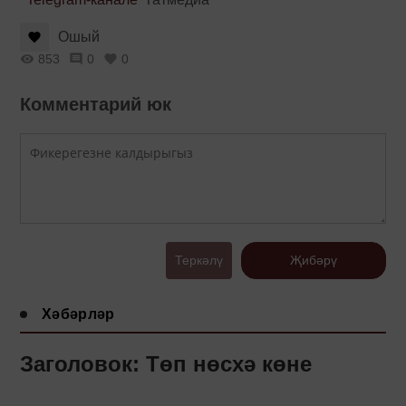
Ошый
853
0
0
Комментарий юк
Теркәлү
Җибәрү
Хәбәрләр
Заголовок: Төп нөсхә көне