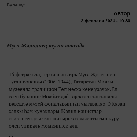
Бүлешү:
Автор
2 февраля 2024 - 10:30
Муса Җәлилнең туган көнендә
15 февральдә, герой шагыйрь Муса Җәлилнең
туган көнендә (1906-1944), Татарстан Милли
музеенда традицион Төп нөсхә көне узачак. Ел
саен бу көнне Моабит дәфтәрләрен тантаналы
рәвештә музей фондларыннан чыгаралар. Ә Казан
халкы һәм кунаклары Җәлил нацистлар
әсирлегендә язган шигырьләр җыентыгын күрү
өчен уникаль мөмкинлек ала.