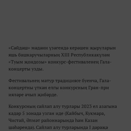
«Сәйдәш» мәдәни үзәгендә керәшен җыруларын
яшь башкаручыларның XIII Республикакүләм
«Туым җондозы» конкурс-фестиваленең Гала-
концерты узды.
Фестивальнең матур традициясе буенча, Гала-
концертны үткән елгы конкурсның Гран-при
ияләре ачып җибәрде.
Конкурсның сайлап алу турлары 2023 ел азагына
кадәр 5 зонада узган иде (Кайбыч, Кукмара,
Чистай, Әлмәт районнарында һәм Казан
шәһәрендә). Сайлап алу турларында I дәрәҗә