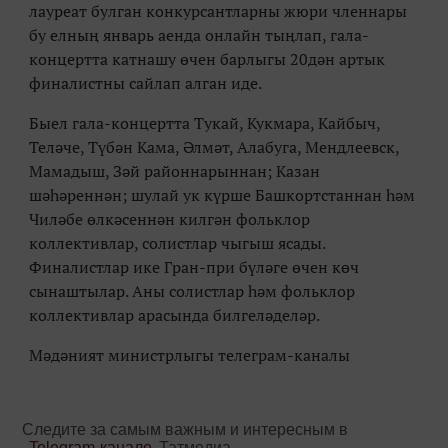
лауреат булган конкурсантларны жюри членнары
бу елның январь аенда онлайн тыңлап, гала-
концертта катнашу өчен барлыгы 20дән артык
финалистны сайлап алган иде.
Быел гала-концертта Тукай, Кукмара, Кайбыч,
Теләче, Түбән Кама, Әлмәт, Алабуга, Мендлеевск,
Мамадыш, Зәй районнарыннан; Казан
шәһәреннән; шулай ук күрше Башкортстаннан һәм
Чиләбе өлкәсеннән килгән фольклор
коллективлар, солистлар чыгыш ясады.
Финалистлар ике Гран-при бүләге өчен көч
сынаштылар. Аны солистлар һәм фольклор
коллективлар арасында билгеләделәр.
Мәдәният министрлыгы телеграм-каналы
Следите за самым важным и интересным в
Telegram-канале
Татмедиа