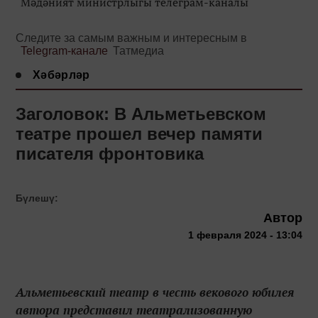
Мәдәният министрлыгы телеграм-каналы
Следите за самым важным и интересным в
Telegram-канале
Татмедиа
Хәбәрләр
Заголовок: В Альметьевском
театре прошел вечер памяти
писателя фронтовика
Бүлешү:
Автор
1 февраля 2024 - 13:04
Альметьевский театр в честь векового юбилея
автора представил театрализованную