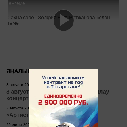
әңгәмә
ЯҢАЛЫКЛАР
3 августа 2026 - 14:04
8 август Зуля Камаловага багышлау
концерты узачак
2 августа 2026 - 10:55
«Артист сүзе» сәхифәсе
29 июля 2026 - 12:00