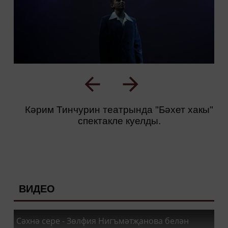
Кәрим Тинчурин театрында "Бәхет хакы"
спектакле куелды.
ВИДЕО
Сәхнә сере - Зөлфия Нигъмәтҗанова белән