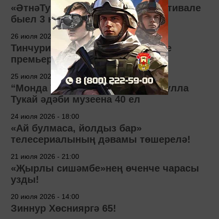
«ӘтнәТуй» фольклор-этник фестивале
быел 3 нче тапкыр узачак
26 июля 2026 - 11:09
Тинчурин театры «Лу» спектакле
премьерасына әзерләнә
25 июля 2026 - 16:17
“Монда Тукай рухы яши!”. Габдулла
Тукай әдәби музеена 40 ел
24 июля 2026 - 18:00
«Ай булмаса, йолдыз бар»
телесериалының дәвамы төшерелә!
21 июля 2026 - 21:00
«Җырлы сишәмбе»нең өченче чарасы
узды!
20 июля 2026 - 14:00
Зиннур Хөснияргә 65!