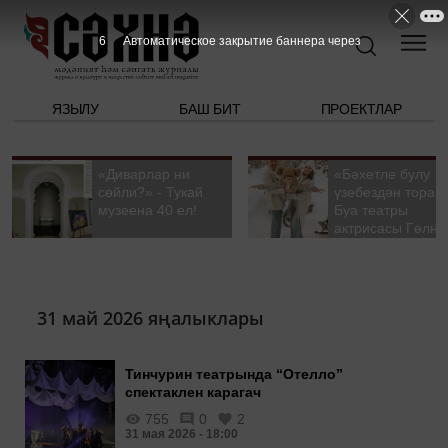
6
Автоматическое закрытие баннера через
ЯЗЫЛУ
БАШ БИТ
ПРОЕКТЛАР
«Диварлар ни
«Бәхетле булу
сөйли?» - Тукай
үзебездән тора».
музеена 40 ел!
Буа театры
актрисасы Гөлна
Гыйззәтуллина-
Гатауллина белә
әңгәмә
31 май 2026 яңалыклары
Тинчурин театрында “Отелло”
спектаклен карагач
755
0
2
31 мая 2026 - 18:00