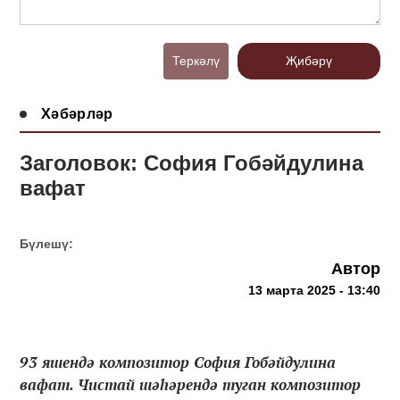
Теркәлү
Җибәрү
Хәбәрләр
Заголовок: София Гобәйдулина
вафат
Бүлешү:
Автор
13 марта 2025 - 13:40
93 яшендә композитор София Гобәйдулина
вафат. Чистай шәһәрендә туган композитор