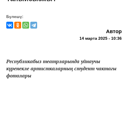
Бүлешү:
Автор
14 марта 2025 - 10:36
Республикабыз театрларында уйнаучы
күренекле артисткаларның студент чактагы
фотолары