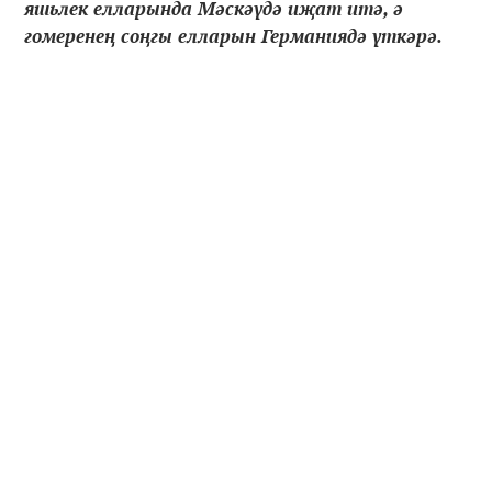
яшьлек елларында Мәскәүдә иҗат итә, ә
гомеренең соңгы елларын Германиядә үткәрә.