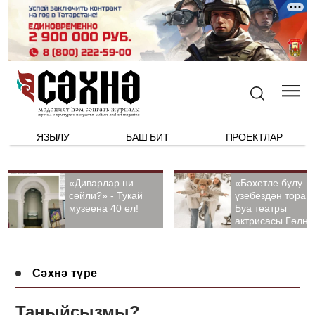
ЯЗЫЛУ
БАШ БИТ
ПРОЕКТЛАР
«Диварлар ни
«Бәхетле булу
сөйли?» - Тукай
үзебездән тора».
музеена 40 ел!
Буа театры
актрисасы Гөлна
Гыйззәтуллина-
Гатауллина белә
әңгәмә
Сәхнә түре
Таныйсызмы?