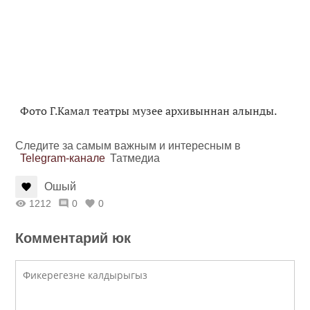
Фото Г.Камал театры музее архивыннан алынды.
Следите за самым важным и интересным в
Telegram-канале
Татмедиа
Ошый
1212
0
0
Комментарий юк