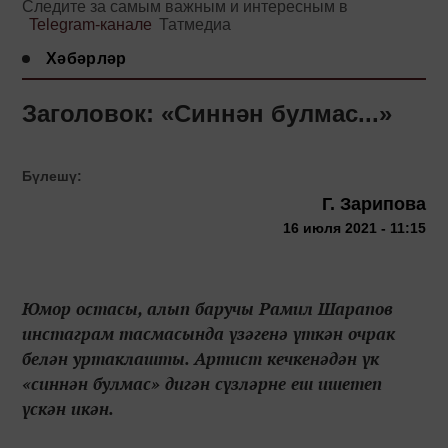
Следите за самым важным и интересным в
Telegram-канале
Татмедиа
Хәбәрләр
Заголовок: «Синнән булмас...»
Бүлешү:
Г. Зарипова
16 июля 2021 - 11:15
Юмор остасы, алып баручы Рамил Шарапов
инстаграм тасмасында үзәгенә үткән очрак
белән уртаклашты. Артист кечкенәдән үк
«синнән булмас» дигән сүзләрне еш ишетеп
үскән икән.