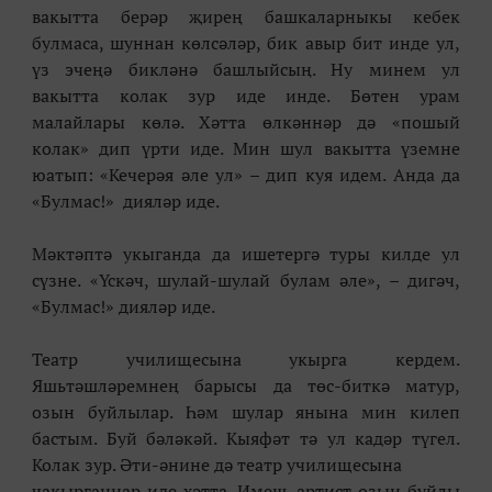
вакытта берәр җирең башкаларныкы кебек
булмаса, шуннан көлсәләр, бик авыр бит инде ул,
үз эчеңә бикләнә башлыйсың. Ну минем ул
вакытта колак зур иде инде. Бөтен урам
малайлары көлә. Хәтта өлкәннәр дә «пошый
колак» дип үрти иде. Мин шул вакытта үземне
юатып: «Кечерәя әле ул» – дип куя идем. Анда да
«Булмас!» дияләр иде.
Мәктәптә укыганда да ишетергә туры килде ул
сүзне. «Үскәч, шулай-шулай булам әле», – дигәч,
«Булмас!» дияләр иде.
Театр училищесына укырга кердем.
Яшьтәшләремнең барысы да төс-биткә матур,
озын буйлылар. Һәм шулар янына мин килеп
бастым. Буй бәләкәй. Кыяфәт тә ул кадәр түгел.
Колак зур. Әти-әнине дә театр училищесына
чакырганнар иде хәтта. Имеш, артист озын буйлы