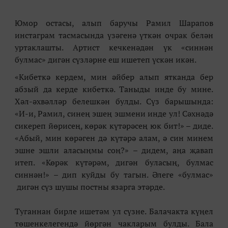
Юмор остасы, алып баручы Рамил Шарапов
инстаграм тасмасында үзәгенә үткән очрак белән
уртаклашты. Артист кечкенәдән үк
«
синнән
булмас
» дигән сүзләрне еш ишетеп үскән икән.
«Кибеткә кердем, мин әйбер алып ятканда бер
абзый да керде кибеткә. Таныды инде бу мине.
Хәл-әхвәлләр белешкән булды. Сүз барышында:
«И-и, Рамил, синең эшең эшмени инде ул! Сәхнәдә
сикереп йөрисең, көрәк күтәрәсең юк бит!» – диде.
«Абый, мин көрәген дә күтәрә алам, ә син минем
эшне эшли аласыңмы соң?» – дидем, аңа җавап
итеп. «Көрәк күтәрәм, дигән буласың, булмас
синнән!» – дип куйды бу тагын. Әлеге «булмас»
дигән сүз шушы постны язарга этәрде.
Туганнан бирле ишетәм ул сүзне. Балачакта күңел
төшенкелегендә йөргән чакларым булды. Бала