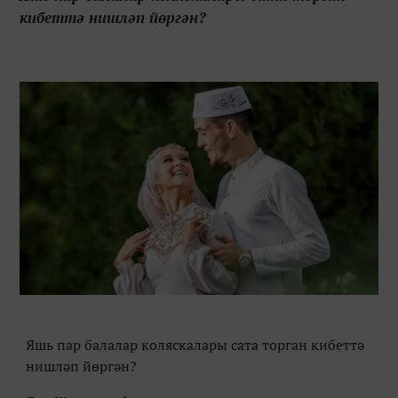
кибеттә нишләп йөргән?
Яшь пар балалар коляскалары сата торган кибеттә
нишләп йөргән?