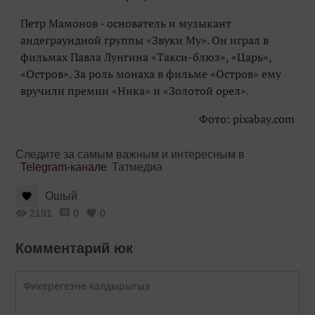
Петр Мамонов - основатель и музыкант
андеграундной группы «Звуки Му». Он играл в
фильмах Павла Лунгина «Такси-блюз», «Царь»,
«Остров». За роль монаха в фильме «Остров» ему
вручили премии «Ника» и «Золотой орел».
Фото: pixabay.com
Следите за самым важным и интересным в
Telegram-канале
Татмедиа
Ошый
2191
0
0
Комментарий юк