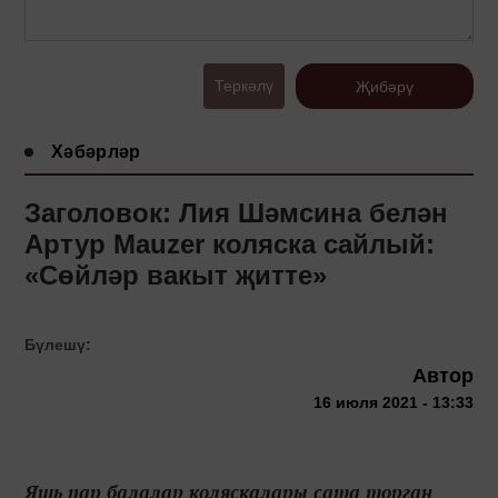
Теркәлү
Җибәрү
Хәбәрләр
Заголовок: Лия Шәмсина белән
Артур Mauzer коляска сайлый:
«Сөйләр вакыт җитте»
Бүлешү:
Автор
16 июля 2021 - 13:33
Яшь пар балалар коляскалары сата торган