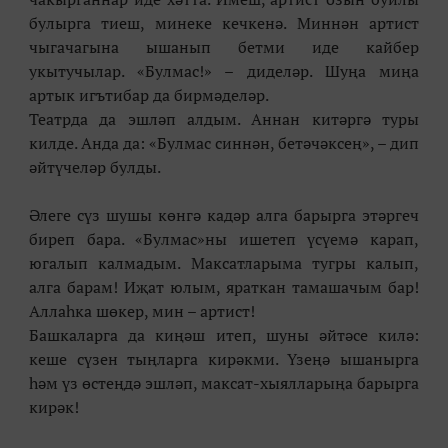
булырга тиеш, минеке кечкенә. Миннән артист
чыгачагына ышанып бетми иде кайбер
укытучылар. «Булмас!» – диделәр. Шуңа миңа
артык игътибар да бирмәделәр.
Театрда да эшләп алдым. Аннан китәргә туры
килде. Анда да: «Булмас синнән, бетәчәксең», – дип
әйтүчеләр булды.
Әлеге сүз шушы көнгә кадәр алга барырга этәргеч
биреп бара. «Булмас»ны ишетеп үсүемә карап,
югалып калмадым. Максатларыма тугры калып,
алга барам! Иҗат юлым, яраткан тамашачым бар!
Аллаһка шөкер, мин – артист!
Башкаларга да киңәш итеп, шуны әйтәсе килә:
кеше сүзен тыңларга кирәкми. Үзеңә ышанырга
һәм үз өстеңдә эшләп, максат-хыялларыңа барырга
кирәк!