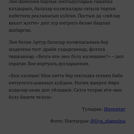
Лия Шәмсина барлык инстадусларын гаҗәпкә
калдырып, балалар коляскалары сатыла торган
кибетнең рекламасын куйган. Постын да «сөйләр
вакыт җитте» дип зур интрига белән башлап
җибәргән.
Лия белән Артур балалар коляскасының бер
моделенә тест-драйв уздырганнар, фотога
төшкәннәр. «Безгә әти-әни булу килешәме?» – дип
сораган Лия виртуаль дусларыннан.
«Бик килешә! Мин хәтта бер секундка сезнең бәби
көтүегезгә ышанып куйдым. Ничек яшереп йөри
алдылар икән дип уйладым. Сезгә тизрәк әти-әни
булу бәхете телим»
Тулырак:
Интертат
Фото: Инстаграм
@liya_shamsina