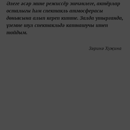
Әлеге әсәр мине режиссёр эшчәнлеге, актёрлар
осталыгы һәм спектакль атмосферасы
дөньясына алып кереп китте. Залда утырганда,
үземне шул спектакльдә катнашучы итеп
тойдым.
Зәринә Хуҗина