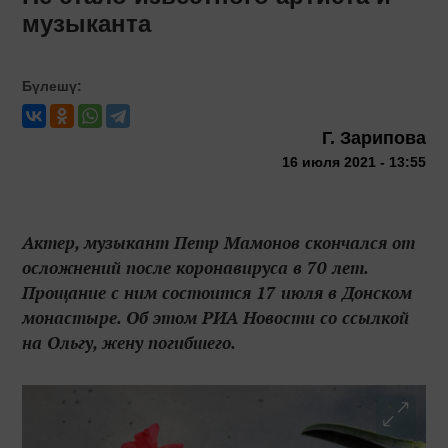
музыканта
Бүлешү:
Г. Зарипова
16 июля 2021 - 13:55
Актер, музыкант Петр Мамонов скончался от
осложнений после коронавируса в 70 лет.
Прощание с ним состоится 17 июля в Донском
монастыре. Об этом РИА Новости со ссылкой
на Ольгу, жену погибшего.