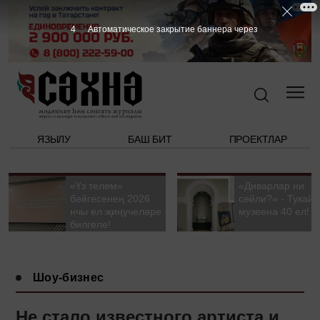
3
Автоматическое закрытие баннера через
ЯЗЫЛУ
БАШ БИТ
ПРОЕКТЛАР
«Үз телем»
«Диварлар ни
бәйгесенең 2026
сөйли?» - Тукай
нчы ел җиңүчеләре
музеена 40 ел!
билгеле!
Шоу-бизнес
Не стало известного артиста и