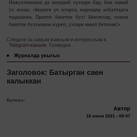
Никуллинның да шундый сүзләре бар, бик ошый
ул миңа: «Кешегә үч итәргә, нәрсәдер исбатларга
тырышма. Просто бәхетле бул! Көнчеләр, синең
бәхетле булуыңны күреп, үзләре янып бетәчәк!»
Следите за самым важным и интересным в
Telegram-канале
Татмедиа
Журналда укыгыз
Заголовок: Батырган саен
калыккан
Бүлешү:
Автор
16 июля 2021 - 09:47