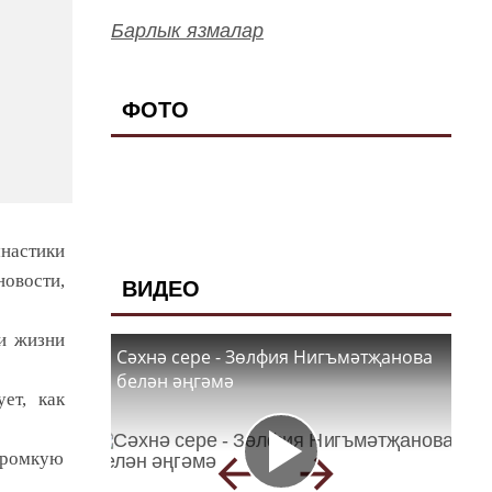
Барлык язмалар
ФОТО
настики
новости,
ВИДЕО
ти жизни
Сәхнә сере - Зөлфия Нигъмәтҗанова
белән әңгәмә
ет, как
громкую