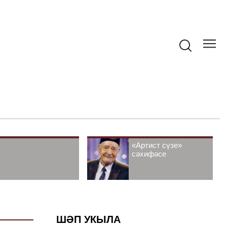
«Артист сүзе»
сәхифәсе
ШӘП УКЫЛА