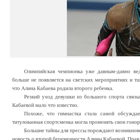
Олимпийская чемпионка уже давным-давно вед
больше не появляется на светских мероприятиях и т
что Алина Кабаева родила второго ребенка.
Резкий уход девушки из большого спорта связы
Кабаевой мало что известно.
Похоже, что гимнастка стала самой обсуждае
титулованная спортсменка могла променять свои гоно
Большие тайны для прессы порождают возникнов
новость о второй беременности Алины Кабаевой. Правд