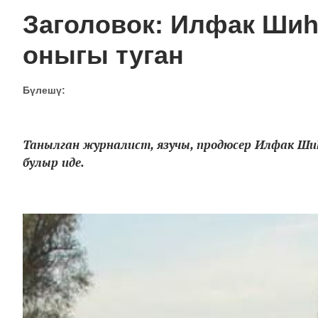
Заголовок: Илфак Шиһ
оныгы туган
Бүлешү:
Танылган журналист, язучы, продюсер Илфак Шиһа
булыр иде.