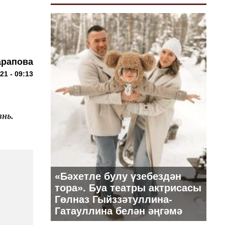
арапова
21 - 09:13
нь.
«Бәхетле булу үзебездән
тора». Буа театры актрисасы
Гөлназ Гыйззәтуллина-
Гатауллина белән әңгәмә