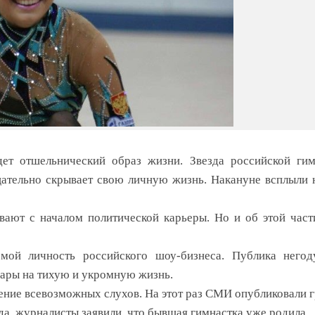
ет отшельнический образ жизни. Звезда российской гим
щательно скрывает свою личную жизнь. Накануне всплыли 
вают с началом политической карьеры. Но и об этой час
мой личность российского шоу-бизнеса. Публика негоду
рары на тихую и укромную жизнь.
ение всевозможных слухов. На этот раз СМИ опубликовали 
а, журналисты заявили, что бывшая гимнастка уже родила.