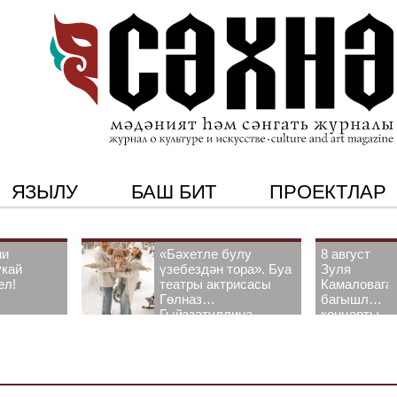
ЯЗЫЛУ
БАШ БИТ
ПРОЕКТЛАР
ни
«Бәхетле булу
8 август
укай
үзебездән тора». Буа
Зуля
ел!
театры актрисасы
Камаловага
Гөлназ
багышлау
Гыйззәтуллина-
концерты
Гатауллина белән
узачак
әңгәмә