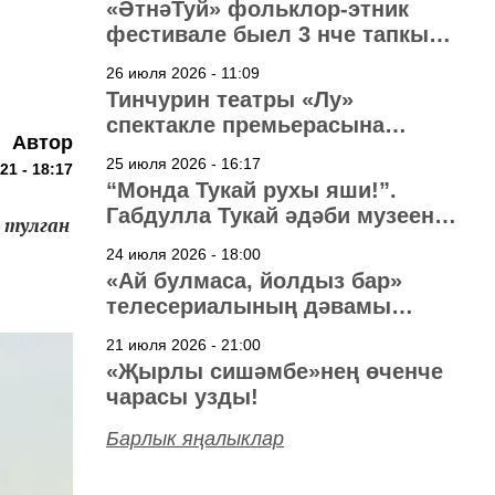
«ӘтнәТуй» фольклор-этник
фестивале быел 3 нче тапкыр
узачак
26 июля 2026 - 11:09
Тинчурин театры «Лу»
спектакле премьерасына
Автор
әзерләнә
25 июля 2026 - 16:17
21 - 18:17
“Монда Тукай рухы яши!”.
Габдулла Тукай әдәби музеена
 тулган
40 ел
24 июля 2026 - 18:00
«Ай булмаса, йолдыз бар»
телесериалының дәвамы
төшерелә!
21 июля 2026 - 21:00
«Җырлы сишәмбе»нең өченче
чарасы узды!
Барлык яңалыклар