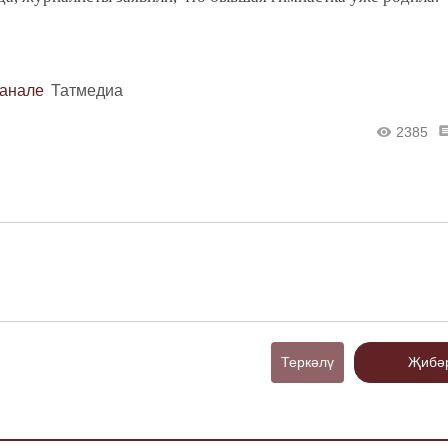
канале
Татмедиа
2385
Теркәлү
Җибә