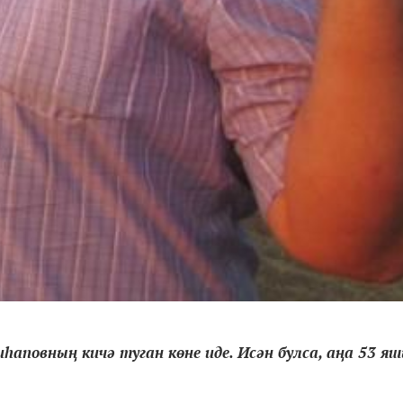
аповның кичә туган көне иде. Исән булса, аңа 53 яш