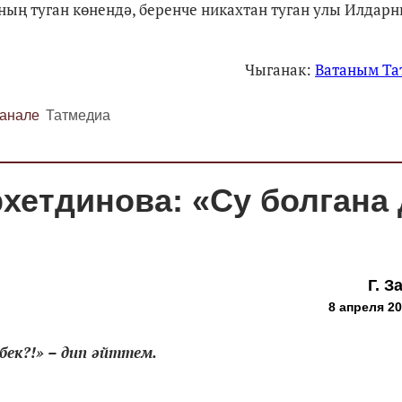
аның туган көнендә, беренче никахтан туган улы Илдар
Чыганак:
Ватаным Та
канале
Татмедиа
хетдинова: «Су болгана 
Г. З
8 апреля 20
бек?!» – дип әйттем.