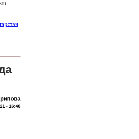
ның
тарстан
да
арипова
21 - 16:48