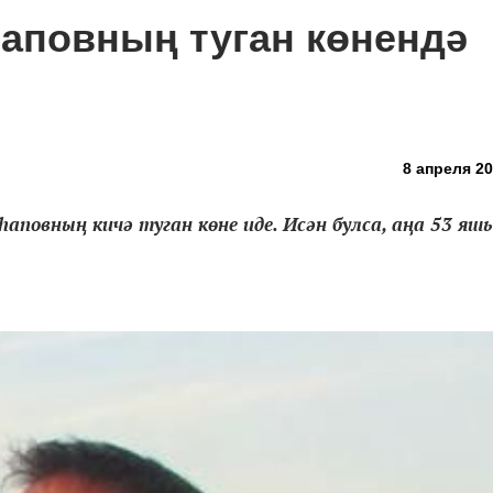
аповның туган көнендә
8 апреля 20
повның кичә туган көне иде. Исән булса, аңа 53 яшь