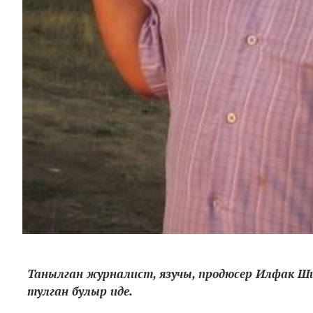
Танылган журналист, язучы, продюсер Илфак Шиһ
тулган булыр иде.