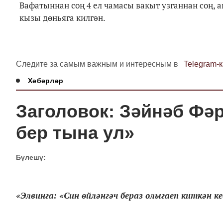
Вафатыннан соң 4 ел чамасы вакыт узганнан соң, 
кызы дөньяга килгән.
Следите за самым важным и интересным в
Telegram-
Хәбәрләр
Заголовок: Зәйнәб Фәр
бер тына ул»
Бүлешү:
«Элвинга: «Син өйләнгәч бераз олыгаеп киткән ке