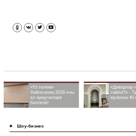
«Үз телем»
«Диварлар 
бәйгесенең 2026 нчы
сөйли?» - Т
ел җиңүчеләре
музеена 40 
билгеле!
Шоу-бизнес