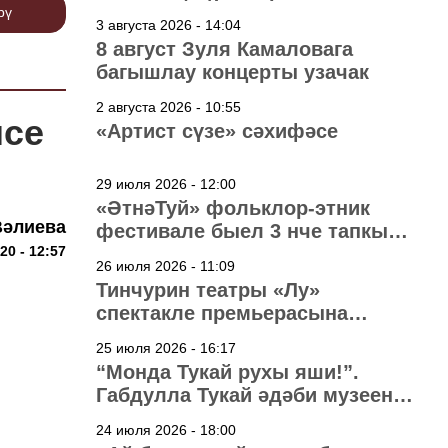
рү
3 августа 2026 - 14:04
8 август Зуля Камаловага
багышлау концерты узачак
2 августа 2026 - 10:55
ясе
«Артист сүзе» сәхифәсе
29 июля 2026 - 12:00
«ӘтнәТуй» фольклор-этник
Вәлиева
фестивале быел 3 нче тапкыр
20 - 12:57
узачак
26 июля 2026 - 11:09
Тинчурин театры «Лу»
спектакле премьерасына
әзерләнә
25 июля 2026 - 16:17
“Монда Тукай рухы яши!”.
Габдулла Тукай әдәби музеена
40 ел
24 июля 2026 - 18:00