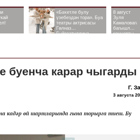
ни
«Бәхетле булу
8 август
укай
үзебездән тора». Буа
Зуля
ел!
театры актрисасы
Камаловага
Гөлназ
багышлау
Гыйззәтуллина-
концерты
Гатауллина белән
узачак
әңгәмә
е буенча карар чыгарды
Г. З
3 августа 20
на кадәр өй шартларында гына торырга тиеш. Бу