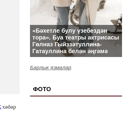
«Бәхетле булу үзебездән
тора». Буа театры актрисасы
Гөлназ Гыйззәтуллина-
Гатауллина белән әңгәмә
Барлык язмалар
ФОТО
К
хәбәр