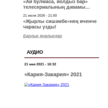
«Ай булмаса, йолдыз бар»
телесериалының дәвамы
төшерелә!
21 июля 2026 - 21:00
«Җырлы сишәмбе»нең өченче
чарасы узды!
Барлык яңалыклар
АУДИО
21 мая 2021 - 16:32
«Кария-Закария» 2021