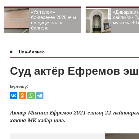
«Үз телем»
«Диварлар 
бәйгесенең 2026 нчы
сөйли?» - Т
ел җиңүчеләре
музеена 40 
билгеле!
Шоу-бизнес
Суд актёр Ефремов эш
Бүлешү:
Актёр Михаил Ефремов 2021 елның 22 гыйнвары
хакта МК хәбәр итә.