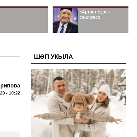
«Артист сүзе»
сәхифәсе
ШӘП УКЫЛА
арипова
20 - 10:22