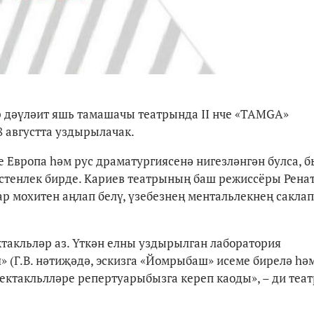
тар дәүләит яшь тамашачы театрында II нче
«
TAMGA
»
8 августта уздырылачак.
 Европа һәм рус драматургиясенә нигезләнгән булса, б
 өстенлек бирде. Кариев театрының баш режиссёры Рена
ар мохитен аңлап белү, үзебезнең ментальлекнең саклап
ктакльләр аз. Үткән елны уздырылган лаборатория
 (Г.В. нәтиҗәдә, эскизга «Йомрыбаш» исеме бирелә һәм
пектакльлләре репертуарыбызга кереп каоды»,
– ди теат