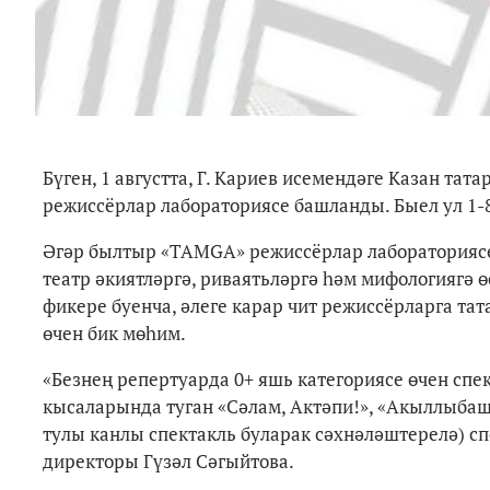
Бүген, 1 августта, Г. Кариев исемендәге Казан та
режиссёрлар лабораториясе башланды. Быел ул 1-
Әгәр былтыр
«
TAMGA
»
режиссёрлар лабораториясе
театр әкиятләргә, риваятьләргә һәм мифологиягә
фикере буенча, әлеге карар чит режиссёрларга тат
өчен бик мөһим.
«
Безнең репертуарда 0+ яшь категориясе өчен спе
кысаларында туган
«
Сәлам, Актәпи!
»
,
«Акыллыбаш»
тулы канлы спектакль буларак сәхнәләштерелә) с
директоры Гүзәл Сәгыйтова.