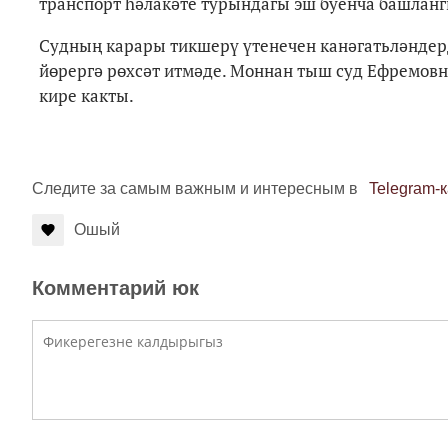
транспорт һәлакәте турындагы эш буенча башланг
Судның карары тикшерү үтенечен канәгатьләндерд
йөрергә рөхсәт итмәде. Моннан тыш суд Ефремовны
кире какты.
Следите за самым важным и интересным в
Telegram-
Ошый
Комментарий юк