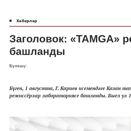
Хәбәрләр
Заголовок: «TAMGA» р
башланды
Бүлешү:
Бүген, 1 августта, Г. Кариев исемендәге Каза
режиссёрлар лабораториясе башланды. Быел ул 