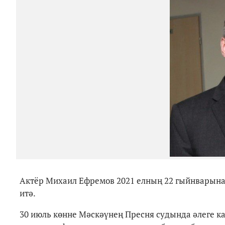
Актёр Михаил Ефремов 2021 елның 22 гыйнварына 
итә.
30 июль көнне Мәскәүнең Пресня судында әлеге ка