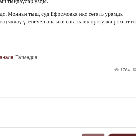
ыч тыңлаулар узды.
е. Моннан тыш, суд Ефремовка ике сәгать урамда
ң яклау үтенечен аңа ике сәгатьлек прогулка рөхсәт и
канале
Татмедиа
1764