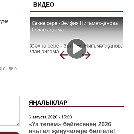
ВИДЕО
түне
Сәхнә сере - Зөлфия Нигъмәтҗанова
белән әңгәмә
0
0
ЯҢАЛЫКЛАР
6 августа 2026 - 15:00
«Үз телем» бәйгесенең 2026
нчы ел җиңүчеләре билгеле!