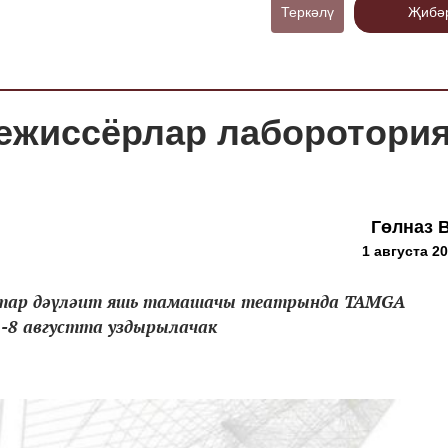
Теркәлү
Җибә
ежиссёрлар лаборотори
Гөлназ 
1 августа 20
н татар дәүләит яшь тамашачы театрында TAMGA
1-8 августта уздырылачак