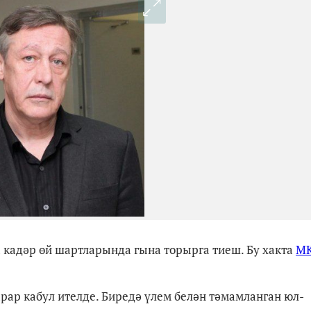
кадәр өй шартларында гына торырга тиеш. Бу хакта
М
рар кабул ителде. Биредә үлем белән тәмамланган юл-