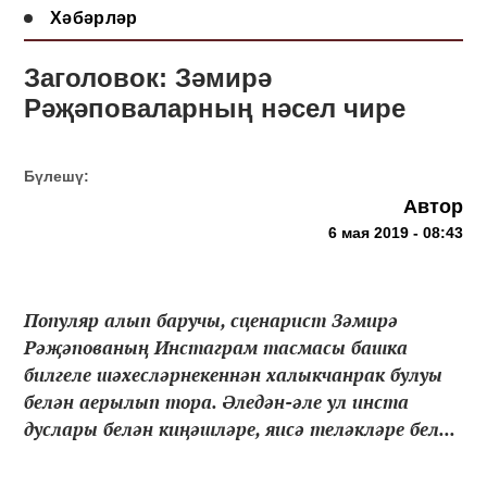
Хәбәрләр
Заголовок: Зәмирә
Рәҗәповаларның нәсел чире
Бүлешү:
Автор
6 мая 2019 - 08:43
Популяр алып баручы, сценарист Зәмирә
Рәҗәпованың Инстаграм тасмасы башка
билгеле шәхесләрнекеннән халыкчанрак булуы
белән аерылып тора. Әледән-әле ул инста
дуслары белән киңәшләре, яисә теләкләре бел...