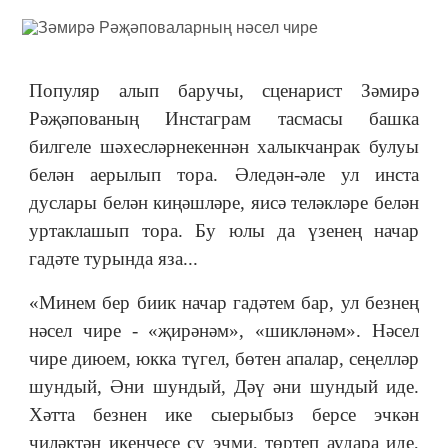
Популяр алып баручы, сценарист Зәмирә
Рәҗәпованың Инстаграм тасмасы башка
билгеле шәхесләрнекеннән халыкчанрак булуы
белән аерылып тора. Әледән-әле ул инста
дуслары белән киңәшләре, яисә теләкләре белән
уртаклашып тора. Бу юлы да үзенең начар
гадәте турында яза...
«
Минем бер биик начар гадәтем бар, ул безнең
нәсел чире - «җирәнәм», «шикләнәм». Нәсел
чире диюем, юкка түгел, бөтен апалар, сеңелләр
шундый, Әни шундый, Дәү әни шундый иде.
Хәтта безнен ике сыерыбыз берсе эчкән
чиләктән икенчесе су эчми, төртеп аудара иде,