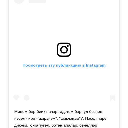
Посмотреть эту публикацию в Instagram
Минем бер биик начар гадэтем бар, ул безнен
нэсел чире -"жирэнэм", "шиклэнэм"?. Нэсел чире
диюем, юкка тугел, ботен апалар, сенеллэр