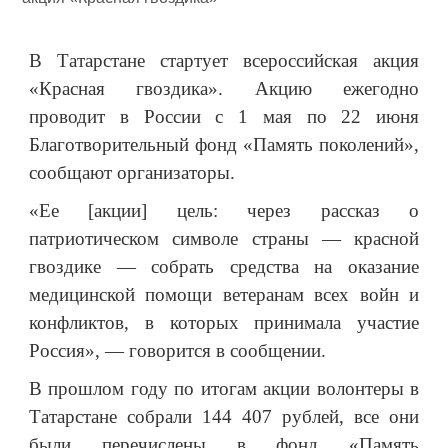
В Татарстане стартует всероссийская акция
«Красная гвоздика». Акцию ежегодно
проводит в России с 1 мая по 22 июня
Благотворительный фонд «Память поколений»,
сообщают организаторы.
«Ее [акции] цель: через рассказ о
патриотическом символе страны — красной
гвоздике — собрать средства на оказание
медицинской помощи ветеранам всех войн и
конфликтов, в которых принимала участие
Россия», — говорится в сообщении.
В прошлом году по итогам акции волонтеры в
Татарстане собрали 144 407 рублей, все они
были перечислены в фонд «Память