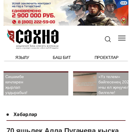
ЯЗЫЛУ
БАШ БИТ
ПРОЕКТЛАР
Сишәмбе
«Үз телем»
кичләрен
бәйгесенең 2026
җырлап
нчы ел җиңүчелә
уздырабыз!
билгеле!
Хәбәрләр
70 яшьлек Алла Пугачева кыска