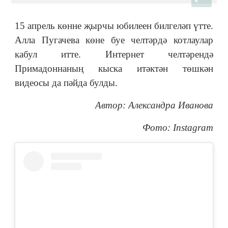
15 апрель көнне җырчы юбилеен билгеләп үтте.
Алла Пугачева көне буе челтәрдә котлаулар
кабул итте. Интернет челтәрендә
Примадоннаның кыска итәктән төшкән
видеосы да пәйда булды.
Автор: Александра Иванова
Фото: Instagram