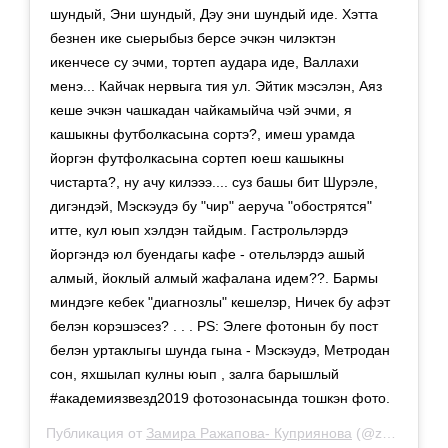
шундый, Эни шундый, Дэу эни шундый иде. Хэтта
безнен ике сыерыбыз берсе эчкэн чилэктэн
икенчесе су эчми, тортеп аудара иде, Валлахи
менэ... Кайчак нервыга тия ул. Эйтик мэсэлэн, Аяз
кеше эчкэн чашкадан чайкамыйча чэй эчми, я
кашыкны футболкасына сортэ?, имеш урамда
йоргэн футфолкасына сортеп юеш кашыкны
чистарта?, ну ачу килэээ.... суз башы бит Шурэле,
дигэндэй, Мэскэудэ бу "чир" аеруча "обострятся"
итте, кул юып хэлдэн тайдым. Гастрольлэрдэ
йоргэндэ юл буендагы кафе - отельлэрдэ ашый
алмый, йоклый алмый жафалана идем??. Бармы
миндэге кебек "диагнозлы" кешелэр, Ничек бу афэт
белэн корэшэсез? . . . PS: Элеге фотонын бу пост
белэн уртаклыгы шунда гына - Мэскэудэ, Метродан
сон, яхшылап кулны юып , залга барышлый
#академиязвезд2019 фотозонасында тошкэн фото.
Публикация от
Замира Ражапова- Куприянова
(@zamira266)