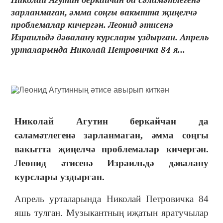
зарланмаган, әмма соңгы вакытта җиңелчә
проблемалар кичергән. Леонид әтисенә
Израильдә дәвалану курслары уздырган. Апрель
урталарында Николай Петровичка 84 я...
Николай Агутин беркайчан да
сәламәтлеген
ә
зарланма
ган
, әмма соңгы
вакытта җиңелчә проблемалар кичер
гән
.
Леонид әтисе
нә
Израиль
дә
дәвалану
курслары уздырган.
Апрель урталарында Николай Петровичка 84
яшь тулган. Музыкантның иҗатын яратучылар