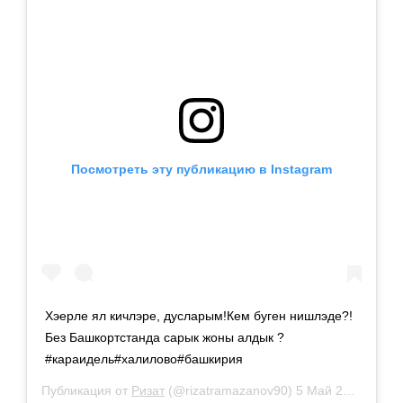
Посмотреть эту публикацию в Instagram
Хэерле ял кичлэре, дусларым!Кем буген нишлэде?!
Без Башкортстанда сарык жоны алдык ?
#караидель#халилово#башкирия
Публикация от
Ризат
(@rizatramazanov90)
5 Май 2019 в 9:41 PDT