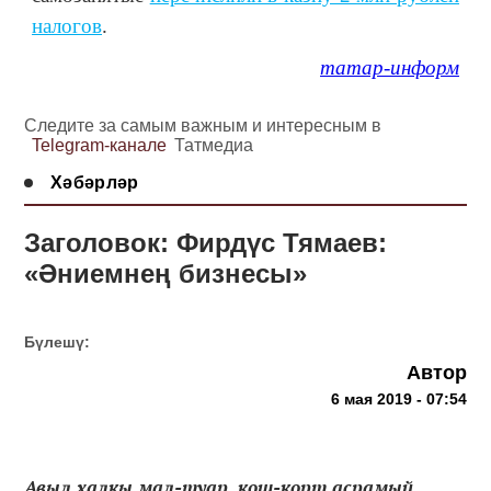
налогов
.
татар-информ
Следите за самым важным и интересным в
Telegram-канале
Татмедиа
Хәбәрләр
Заголовок: Фирдүс Тямаев:
«Әниемнең бизнесы»
Бүлешү:
Автор
6 мая 2019 - 07:54
Авыл халкы мал-туар, кош-корт асрамый