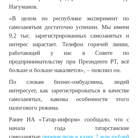
Нагуманов.
«В целом по республике эксперимент по
самозанятым достаточно успешен. Мы имеем
9,2 тыс. зарегистрированных самозанятых и
интерес нарастает. Телефон горячей линии,
работающей у нас в Совете по
предпринимательству при Президенте РТ, всё
больше и больше накаляется», – пояснил он.
По словам бизнес-омбудсмена, людей
интересует, как зарегистрироваться в качестве
самозанятых, каковы особенности этого
налогового режима.
Ранее ИА «Татар-информ» сообщало, что с
начала года татарстанские
самозанятые
перечислили в казну 2 млн рублей