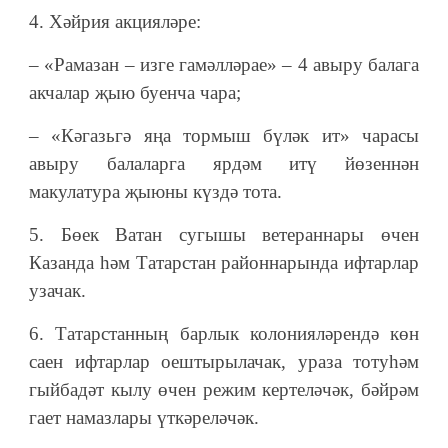
4. Хәйрия акцияләре:
– «Рамазан – изге гамәлләрае» – 4 авыру балага
акчалар җыю буенча чара;
– «Кәгазьгә яңа тормыш бүләк ит» чарасы
авыру балаларга ярдәм итү йөзеннән
макулатура җыюны күздә тота.
5. Бөек Ватан сугышы ветераннары өчен
Казанда һәм Татарстан районнарында ифтарлар
узачак.
6. Татарстанның барлык колонияләрендә көн
саен ифтарлар оештырылачак, ураза тотуһәм
гыйбадәт кылу өчен режим кертеләчәк, бәйрәм
гает намазлары үткәреләчәк.