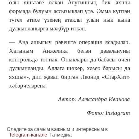
олы яшьтәге өлкән Агутинның бик яхшы
формада булуын ассызыклап үтә. Әмма күптән
түгел әтисе үзенең атаклы улын нык кына
дулкынланырга мәҗбүр иткән.
— Аңа ашыгыч рәвештә операция ясадылар.
Хатыным Анжелика белән дәвалануны
контрольдә тоттык. Оныклары да бабасы өчен
дулкынланды. Аллага шөкер, хәзер барысы да
яхшы»-, дип җавап биргән Леонид «СтарХит»
хәбзрчеләренә.
Автор: Александра Иванова
Фото: Instagram
Следите за самым важным и интересным в
Telegram-канале
Татмедиа