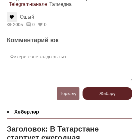
Telegram-канале
Татмедиа
Ошый
2005
0
0
Комментарий юк
Теркәлү
Җибәрү
Хәбәрләр
Заголовок: В Татарстане
стартует ежегодная