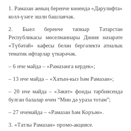
1. Рамазан аеның беренче көнендә «Дарулифта»
колл-үзәге эшли башлаячак.
2. Быел беренче тапкыр Татарстан
Республикасы мөселманнары Диния нәзарәте
«Түбәтәй» кафесы белән бергәлектә атналык
тематик ифтарлар үткәрәчәк.
– 6 нче майда – «Рамазанга кердек»;
– 13 нче майда – «Хатын-кыз һәм Рамазан»;
– 20 нче майда – «Зәкят» фонды тәрбиясендә
булган балалар өчен “Мин дә ураза тотам”;
– 27 нчемайда – «Рамазан һәм Коръән».
3. «Татлы Рамазан» промо-акциясе.