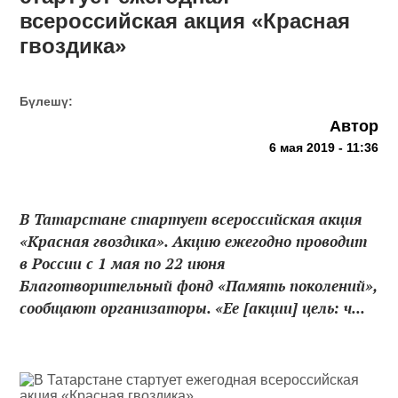
всероссийская акция «Красная
гвоздика»
Бүлешү:
Автор
6 мая 2019 - 11:36
В Татарстане стартует всероссийская акция
«Красная гвоздика». Акцию ежегодно проводит
в России с 1 мая по 22 июня
Благотворительный фонд «Память поколений»,
сообщают организаторы. «Ее [акции] цель: ч...