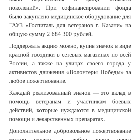
поколений». При софинансировании фонда
было закуплено медицинское оборудование для
ГАУЗ «Госпиталь для ветеранов г. Казани» на
общую сумму 2 684 300 рублей.
Поддержать акцию можно, купив значок в виде
красной гвоздики в сетевых магазинах по всей
России, а также на улицах своего города у
активистов движения «Волонтеры Победы» за
любое пожертвование.
Каждый реализованный значок — это вклад в
помощь ветеранам и участникам боевых
действий, которые нуждаются в медицинской
помощи и лекарственных препаратах.
Дополнительное добровольное пожертвование
можно сделать в любое время через