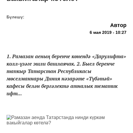
Бүлешү:
Автор
6 мая 2019 - 10:27
1. Рамазан аеның беренче көнендә «Дарулифта»
колл-үзәге эшли башлаячак. 2. Быел беренче
тапкыр Татарстан Республикасы
мөселманнары Диния нәзарәте «Түбәтәй»
кафесы белән бергәлектә атналык тематик
ифт...