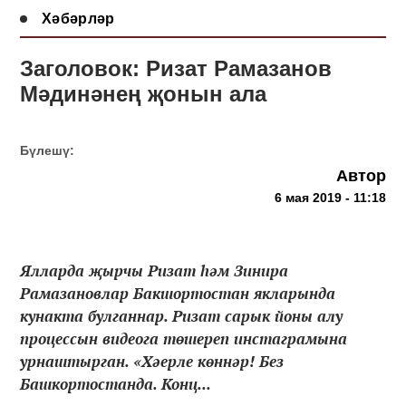
Хәбәрләр
Заголовок: Ризат Рамазанов
Мәдинәнең җонын ала
Бүлешү:
Автор
6 мая 2019 - 11:18
Ялларда җырчы Ризат һәм Зинира
Рамазановлар Бакшортостан якларында
кунакта булганнар. Ризат сарык йоны алу
процессын видеога төшереп инстаграмына
урнаштырган. «Хәерле көннәр! Без
Башкортостанда. Конц...