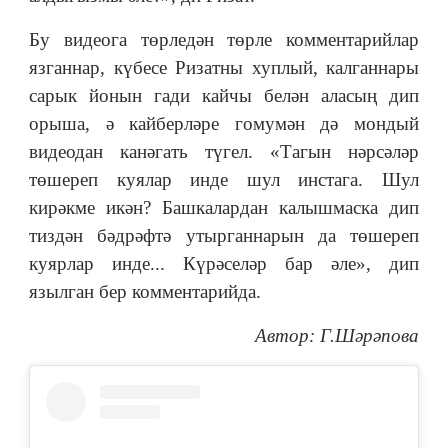
Бу видеога төрледән төрле комментарийлар
язганнар, күбесе Ризатны хуплый, калганнары
сарык йонын гади кайчы белән аласың дип
орыша, ә кайберләре гомумән дә мондый
видеодан канәгать түгел. «Тагын нәрсәләр
төшереп куялар инде шул инстага. Шул
кирәкме икән? Башкалардан калышмаска дип
тиздән бәдрәфтә утырганнарын да төшереп
куярлар инде... Күрәселәр бар әле», дип
язылган бер комментарийда.
Автор: Г.Шәрәпова