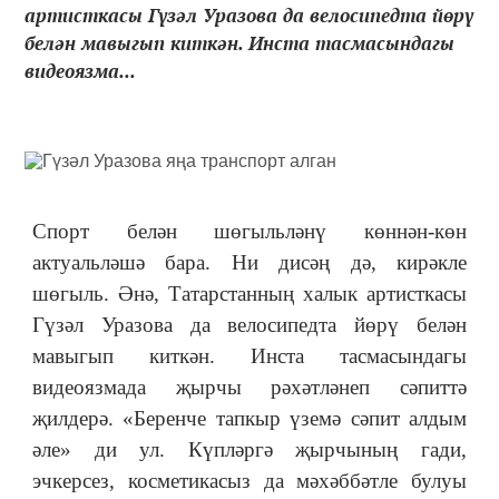
артисткасы Гүзәл Уразова да велосипедта йөрү
белән мавыгып киткән. Инста тасмасындагы
видеоязма...
Спорт белән шөгыльләнү көннән-көн
актуальләшә бара. Ни дисәң дә, кирәкле
шөгыль. Әнә, Татарстанның халык артисткасы
Гүзәл Уразова да велосипедта йөрү белән
мавыгып киткән. Инста тасмасындагы
видеоязмада җырчы рәхәтләнеп сәпиттә
җилдерә. «Беренче тапкыр үземә сәпит алдым
әле» ди ул. Күпләргә җырчының гади,
эчкерсез, косметикасыз да мәхәббәтле булуы