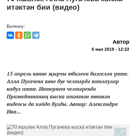
итәктән бии (видео)
Бүлешү:
Автор
6 мая 2019 - 12:22
15 апрель көнне җырчы юбилеен билгеләп үтте.
Алла Пугачева көне буе челтәрдә котлаулар
кабул итте. Интернет челтәрендә
Примадоннаның кыска итәктән төшкән
видеосы да пәйда булды. Автор: Александра
Ива...