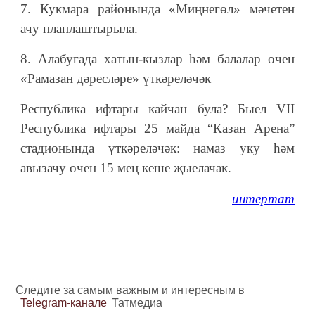
7. Кукмара районында «Миңнегөл» мәчетен
ачу планлаштырыла.
8. Алабугада хатын-кызлар һәм балалар өчен
«Рамазан дәресләре» үткәреләчәк
Республика ифтары кайчан була? Быел VII
Республика ифтары 25 майда “Казан Арена”
стадионында үткәреләчәк: намаз уку һәм
авызачу өчен 15 мең кеше җыелачак.
интертат
Следите за самым важным и интересным в
Telegram-канале
Татмедиа