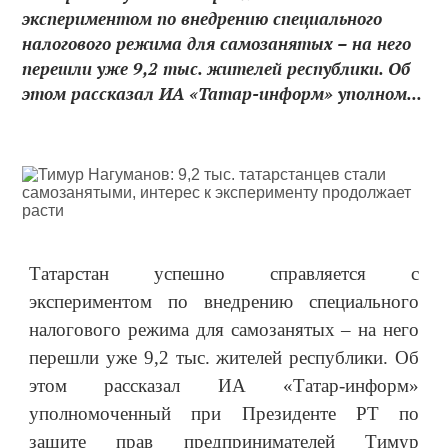
экспериментом по внедрению специального
налогового режима для самозанятых – на него
перешли уже 9,2 тыс. жителей республики. Об
этом рассказал ИА «Татар-информ» уполном...
Татарстан успешно справляется с
экспериментом по внедрению специального
налогового режима для самозанятых – на него
перешли уже 9,2 тыс. жителей республики. Об
этом рассказал ИА «Татар-информ»
уполномоченный при Президенте РТ по
защите прав предпринимателей Тимур