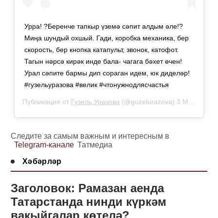
Урра! ?Беренче тапкыр үземә сәпит алдым әле!?
Миңа шундый охшый. Гади, коробка механика, бер
скорость, бер кнопка катапульт, звонок, катофот.
Тагын нәрсә кирәк инде бала- чагага бәхет өчен!
Урал сәпите бармы дип сораган идем, юк диделәр!
#гузельуразова #велик #чтонужнодлясчастья
Публикация от
Гузель Уразова
(@guzelurazova)
3 Май 2019 в 11:00 PDT
Следите за самым важным и интересным в
Telegram-канале
Татмедиа
Хәбәрләр
Заголовок: Рамазан аенда
Татарстанда нинди күркәм
вакыйгалар көтелә?