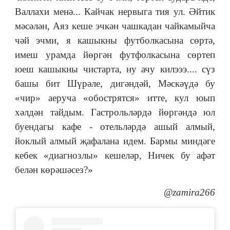
Валлахи менә... Кайчак нервыга тия ул. Әйтик
мәсәлән, Аяз кеше эчкән чашкадан чайкамыйча
чәй эчми, я кашыкны футболкасына сөртә,
имеш урамда йөргән футфолкасына сөртеп
юеш кашыкны чистарта, ну ачу килэээ.... сүз
башы бит Шүрәле, дигәндәй, Мәскәүдә бу
«чир» аеруча «обострятся» итте, кул юып
хәлдән тайдым. Гастрольләрдә йөргәндә юл
буендагы кафе - отельләрдә ашый алмый,
йоклый алмый җафалана идем. Бармы миндәге
кебек «диагнозлы» кешеләр, Ничек бу афәт
белән көрәшәсез?
»
@zamira266