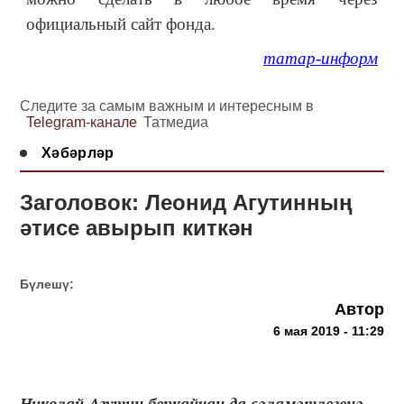
официальный сайт фонда.
татар-информ
Следите за самым важным и интересным в
Telegram-канале
Татмедиа
Хәбәрләр
Заголовок: Леонид Агутинның
әтисе авырып киткән
Бүлешү:
Автор
6 мая 2019 - 11:29
Николай Агутин беркайчан да сәламәтлегенә