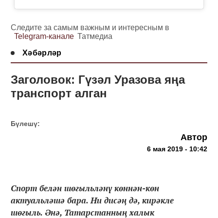
Следите за самым важным и интересным в
Telegram-канале
Татмедиа
Хәбәрләр
Заголовок: Гүзәл Уразова яңа
транспорт алган
Бүлешү:
Автор
6 мая 2019 - 10:42
Спорт белән шөгыльләнү көннән-көн
актуальләшә бара. Ни дисәң дә, кирәкле
шөгыль. Әнә, Татарстанның халык