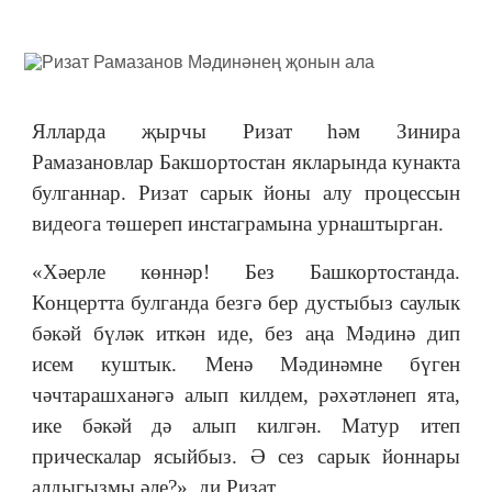
Ялларда җырчы Ризат һәм Зинира
Рамазановлар Бакшортостан якларында кунакта
булганнар. Ризат сарык йоны алу процессын
видеога төшереп инстаграмына урнаштырган.
«Хәерле көннәр! Без Башкортостанда.
Концертта булганда безгә бер дустыбыз саулык
бәкәй бүләк иткән иде, без аңа Мәдинә дип
исем куштык. Менә Мәдинәмне бүген
чәчтарашханәгә алып килдем, рәхәтләнеп ята,
ике бәкәй дә алып килгән. Матур итеп
прическалар ясыйбыз. Ә сез сарык йоннары
алдыгызмы әле?», ди Ризат.