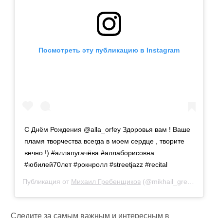
Посмотреть эту публикацию в Instagram
С Днём Рождения @alla_orfey Здоровья вам ! Ваше
пламя творчества всегда в моем сердце , творите
вечно !) #аллапугачёва #аллаборисовна
#юбилей70лет #рокнролл #streetjazz #recital
Публикация от
Михаил Гребенщиков
(@mikhail_grebenshchikov)
Следите за самым важным и интересным в