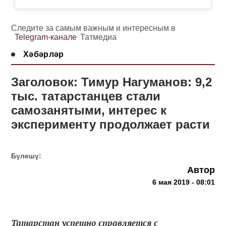
Следите за самым важным и интересным в
Telegram-канале
Татмедиа
Хәбәрләр
Заголовок: Тимур Нагуманов: 9,2
тыс. татарстанцев стали
самозанятыми, интерес к
эксперименту продолжает расти
Бүлешү:
Автор
6 мая 2019 - 08:01
Татарстан успешно справляется с