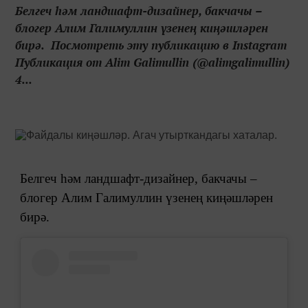
Белгеч һәм ландшафт-дизайнер, бакчачы –
блогер Алим Галимуллин үзенең киңәшләрен
бирә. Посмотреть эту публикацию в Instagram
Публикация от Alim Galimullin (@alimgalimullin)
4...
Белгеч һәм ландшафт-дизайнер, бакчачы –
блогер Алим Галимуллин үзенең киңәшләрен
бирә.