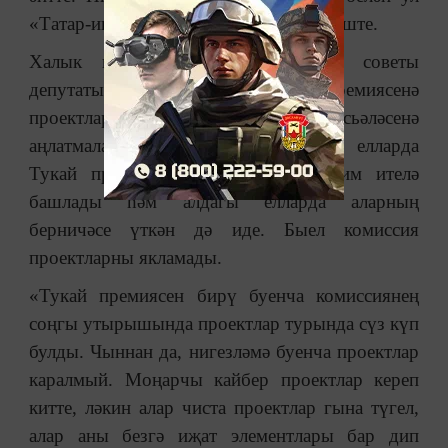
«Татар-информ» хәбәрчесе белән бүлеште.
Халык шагыйре һәм ТР Дәүләт советы
депутаты Разил Вәлиев Тукай премиясенә
проектлар тәкъдим ителү мәсьәләсенә
аңлатмаларын бирде. Чөнки соңгы елларда
Тукай премиясенә проектлар тәкъдим ителә
башлады һәм алдагы елларда аларның
берничәсе үткән дә иде. Быел комиссия
проектларны якламады.
«Тукай премиясен бирү буенча комиссиянең
соңгы утырышында проектлар турында сүз күп
булды. Чыннан да, нигезләмә буенча проектлар
каралмый. Моңарчы кайбер проектлар кереп
китте, ләкин алар чиста проектлар гына түгел,
алар аны безгә иҗат элементлары бар дип