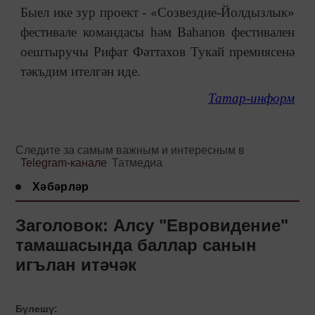
Быел ике зур проект - «Созвездие-Йолдызлык»
фестивале командасы һәм Ваһапов фестивален
оештыручы Рифат Фәттахов Тукай премиясенә
тәкъдим ителгән иде.
Татар-информ
Следите за самым важным и интересным в
Telegram-канале
Татмедиа
Хәбәрләр
Заголовок: Алсу "Евровидение"
тамашасында баллар санын
игълан итәчәк
Бүлешү: