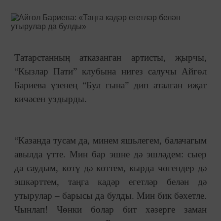
Татарстанның атказанган артисты, җырчы,
“Кызлар Пати” клубына нигез салучы Айгөл
Бариева үзенең “Бул гына” дип аталган иҗат
кичәсен уздырды.
“Казанда тусам да, минем яшьлегем, балачагым
авылда үтте. Мин бар эшне дә эшләдем: сыер
да саудым, көтү дә көттем, кырда чөгендер дә
эшкәрттем, таңга кадәр егетләр белән дә
утырулар – барысы да булды. Мин бик бәхетле.
Чынлап! Чөнки болар бит хәзерге заман