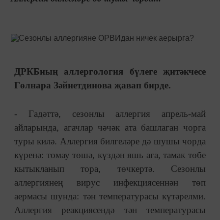
ДРКБның аллергология бүлеге җитәкчесе
Гөлнара Зәйнетдинова җавап бирде.
- Гадәттә, сезонлы аллергия апрель-май
айларында, агачлар чәчәк ата башлаган чорга
туры килә. Аллергия билгеләре дә шушы чорда
күренә: томау төшә, күздән яшь ага, тамак төбе
кытыкланып тора, төчкертә. Сезонлы
аллергиянең вирус инфекциясеннән төп
аермасы шунда: тән температурасы күтәрелми.
Аллергия реакциясендә тән температурасы