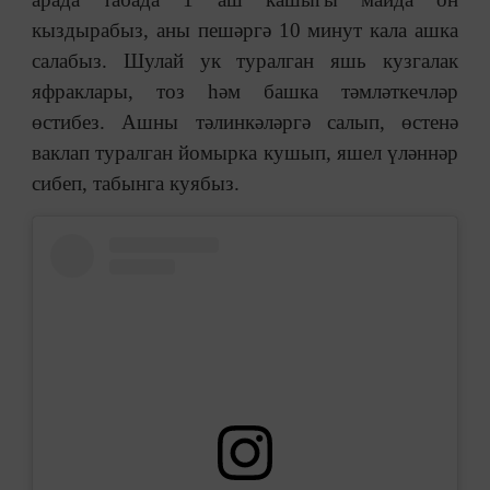
кыздырабыз, аны пешәргә 10 минут кала ашка
салабыз. Шулай ук туралган яшь кузгалак
яфраклары, тоз һәм башка тәмләткечләр
өстибез. Ашны тәлинкәләргә салып, өстенә
ваклап туралган йомырка кушып, яшел үләннәр
сибеп, табынга куябыз.