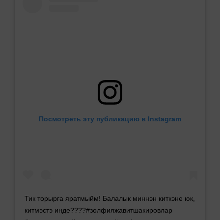
Посмотреть эту публикацию в Instagram
Тик торырга яратмыйм! Балалык миннэн киткэне юк,
китмэстэ инде????#золфияжавитшакировлар