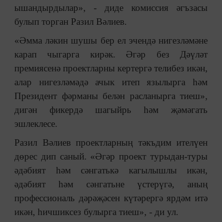
ышандырдылар», - диде комиссия әгъзасы
булып торган Разил Вәлиев.
«Әмма ләкин шушы бер ел эчендә нигезләмәне
карап чыгарга кирәк. Әгәр без Дәүләт
премиясенә проектларны кертергә телибез икән,
алар нигезләмәдә ачык итеп язылырга һәм
Президент фәрманы белән расланырга тиеш»,
дигән фикердә шагыйрь һәм җәмәгать
эшлеклесе.
Разил Вәлиев проектларның тәкъдим ителүен
дөрес дип саный. «Әгәр проект турыдан-туры
әдәбият һәм сәнгатькә кагылышлы икән,
әдәбият һәм сәнгатьне үстерүгә, аның
профессиональ дәрәҗәсен күтәрергә ярдәм итә
икән, һичшиксез булырга тиеш», - ди ул.