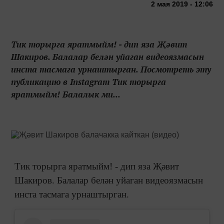
2 мая 2019 - 12:06
Тик торырга яратмыйм! - дип яза Җәвит
Шакиров. Балалар белән уйаган видеоязмасын
инста тасмага урнаштырган. Посмотреть эту
публикацию в Instagram Тик торырга
яратмыйм! Балалык ми...
Тик торырга яратмыйм! - дип яза Җәвит
Шакиров. Балалар белән уйаган видеоязмасын
инста тасмага урнаштырган.