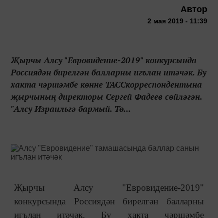
Автор
2 мая 2019 - 11:39
Җырчы Алсу "Евровидение-2019" конкурсында
Россиядән бирелгән балларны игълан итәчәк. Бу
хакта чәршәмбе көнне ТАССкорреспондентына
җырчының директоры Сергей Фадеев сөйләгән.
"Алсу Израильгә бармый. Тө...
Җырчы Алсу "Евровидение-2019"
конкурсында Россиядән бирелгән балларны
игълан итәчәк. Бу хакта чәршәмбе