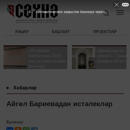
3
Автоматическое закрытие баннера через
ЯЗЫЛУ
БАШ БИТ
ПРОЕКТЛАР
«Үз телем»
«Диварлар ни
бәйгесенең 2026
сөйли?» - Тукай
нчы ел җиңүчеләре
музеена 40 ел!
билгеле!
Хәбәрләр
Айгөл Бариевадан истәлекләр
Бүлешү: