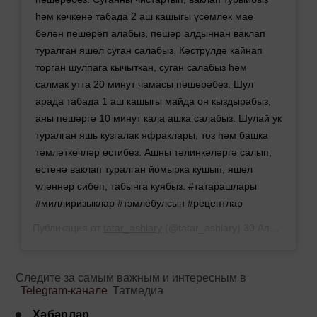
һәм кечкенә табада 2 аш кашыгы үсемлек мае
белән пешереп алабыз, пешәр алдыннан ваклап
туралган яшел суган салабыз. Кәстрүлдә кайнап
торган шулпага кычыткан, суган салабыз һәм
салмак утта 20 минут чамасы пешерәбез. Шул
арада табада 1 аш кашыгы майда он кыздырабыз,
аны пешәргә 10 минут кала ашка салабыз. Шулай ук
туралган яшь кузгалак яфраклары, тоз һәм башка
тәмләткечләр өстибез. Ашны тәлинкәләргә салып,
өстенә ваклап туралган йомырка кушып, яшел
үләннәр сибеп, табынга куябыз. #татарашлары
#миллиризыклар #тэмлебулсын #рецептлар
Публикация от
tatar_ashlary
(@tatar_ashlary)
30 Апр 2019 в 3:18 PDT
Следите за самым важным и интересным в
Telegram-канале
Татмедиа
Хәбәрләр