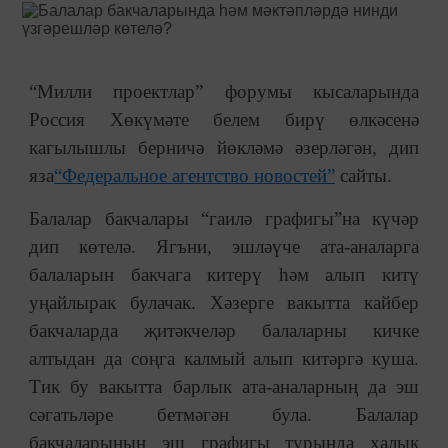
“Милли проектлар” форумы кысаларында
Россия Хөкүмәте белем бирү өлкәсенә
кагылышлы берничә йөкләмә әзерләгән, дип
яза
“Федеральное агентство новостей”
сайты.
Балалар бакчалары “гаилә графигы”на күчәр
дип көтелә. Ягъни, эшләүче ата-аналарга
балаларын бакчага китерү һәм алып китү
уңайлырак булачак. Хәзерге вакытта кайбер
бакчаларда җитәкчеләр балаларны кичке
алтыдан да соңга калмый алып китәргә куша.
Тик бу вакытта барлык ата-аналарның да эш
сәгатьләре бетмәгән була. Балалар
бакчаларының эш графигы турында халык