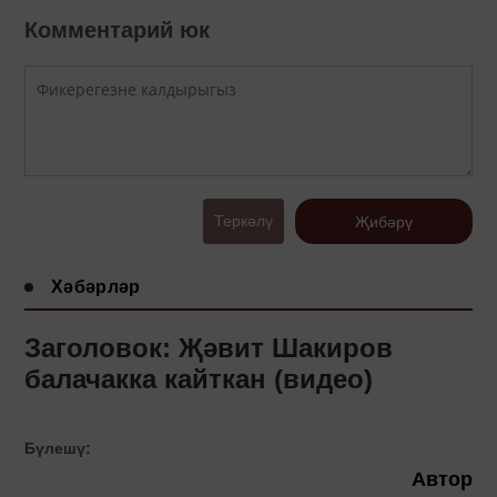
Комментарий юк
Теркәлү
Җибәрү
Хәбәрләр
Заголовок: Җәвит Шакиров
балачакка кайткан (видео)
Бүлешү:
Автор