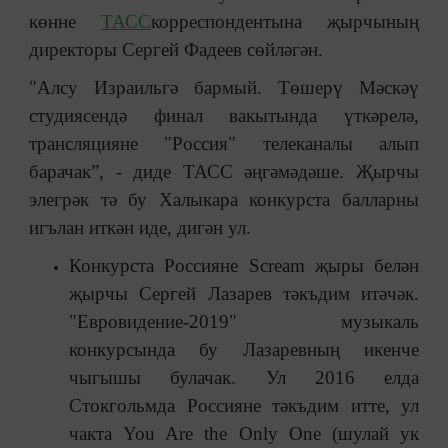
көнне
ТАСС
корреспондентына җырчының
директоры Сергей Фадеев сөйләгән.
"Алсу Израильгә бармый. Төшерү Мәскәү
студиясендә финал вакытында үткәрелә,
трансляцияне "Россия" телеканалы алып
барачак”, - диде ТАСС әңгәмәдәше. Җырчы
элегрәк тә бу Халыкара конкурста балларны
игълан иткән иде, дигән ул.
Конкурста Россияне Scream җыры белән
җырчы Сергей Лазарев тәкъдим итәчәк.
"Евровидение-2019" музыкаль
конкурсында бу Лазаревның икенче
чыгышы булачак. Ул 2016 елда
Стокгольмда Россияне тәкъдим итте, ул
чакта You Are the Only One (шулай ук