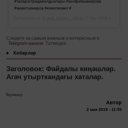
#татарэстрадайолдызлары #золфияшакирова
#жавитшакиров #кэмитжэвит #
Публикация от @
javit_shakiro_official
27 Апр 2019 в 1:27 PDT
Следите за самым важным и интересным в
Telegram-канале
Татмедиа
Хәбәрләр
Заголовок: Файдалы киңәшләр.
Агач утырткандагы хаталар.
Бүлешү:
Автор
2 мая 2019 - 11:55