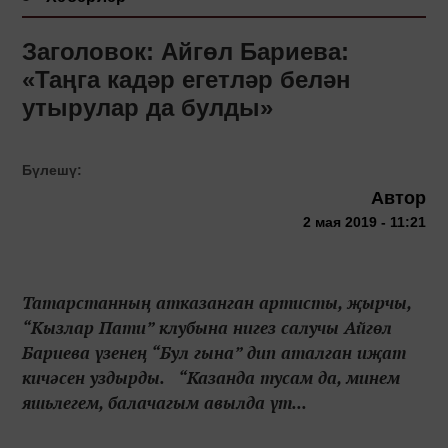
Заголовок: Айгөл Бариева:
«Таңга кадәр егетләр белән
утырулар да булды»
Бүлешү:
Автор
2 мая 2019 - 11:21
Татарстанның атказанган артисты, җырчы,
“Кызлар Пати” клубына нигез салучы Айгөл
Бариева үзенең “Бул гына” дип аталган иҗат
кичәсен уздырды. “Казанда тусам да, минем
яшьлегем, балачагым авылда үт...