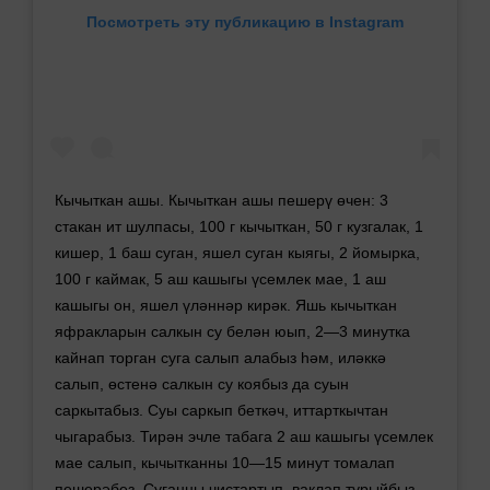
Посмотреть эту публикацию в Instagram
Кычыткан ашы. Кычыткан ашы пешерү өчен: 3
стакан ит шулпасы, 100 г кычыткан, 50 г кузгалак, 1
кишер, 1 баш суган, яшел суган кыягы, 2 йомырка,
100 г каймак, 5 аш кашыгы үсемлек мае, 1 аш
кашыгы он, яшел үләннәр кирәк. Яшь кычыткан
яфракларын салкын су белән юып, 2—3 минутка
кайнап торган суга салып алабыз һәм, иләккә
салып, өстенә салкын су коябыз да суын
саркытабыз. Суы саркып беткәч, иттарткычтан
чыгарабыз. Тирән эчле табага 2 аш кашыгы үсемлек
мае салып, кычытканны 10—15 минут томалап
пешерәбез. Суганны чистартып, ваклап турыйбыз