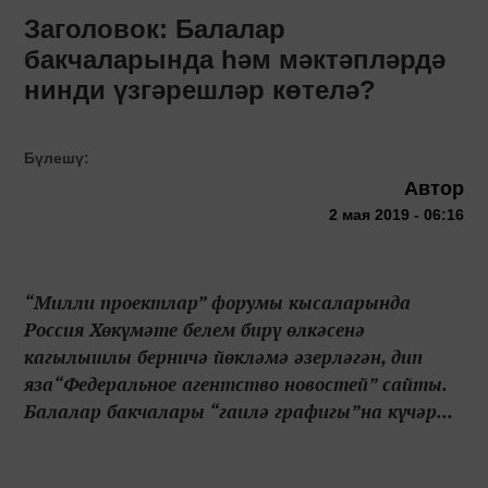
Заголовок: Балалар
бакчаларында һәм мәктәпләрдә
нинди үзгәрешләр көтелә?
Бүлешү:
Автор
2 мая 2019 - 06:16
“Милли проектлар” форумы кысаларында
Россия Хөкүмәте белем бирү өлкәсенә
кагылышлы берничә йөкләмә әзерләгән, дип
яза“Федеральное агентство новостей” сайты.
Балалар бакчалары “гаилә графигы”на күчәр...