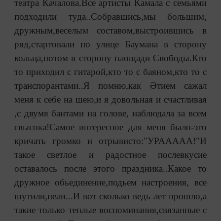
театра Качалова.Все артисты Камала с семьями
подходили туда..Собравшись,мы большим,
дружным,веселым составом,выстроившись в
ряд,стартовали по улице Баумана в сторону
кольца,потом в сторону площади Свободы.Кто
то приходил с гитарой,кто то с баяном,кто то с
транспорантами..Я помню,как Әтием сажал
меня к себе на шею,и я довольная и счастливая
,с двумя бантами на голове, наблюдала за всем
свысока!Самое интересное для меня было-это
кричать громко и отрывисто:"УРААААА!"И
такое светлое и радостное послевкусие
оставалось после этого праздника..Какое то
дружное обьединение,подьем настроения, все
шутили,пели...И вот сколько ведь лет прошло,а
такие только теплые воспоминания,связанные с