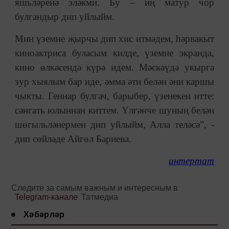
яшьләренә эләкми. Бу – иң матур чор
булгандыр дип уйлыйм.
Мин үземне җырчы дип хис итмәдем, һәрвакыт
киноактриса буласым килде, үземне экранда,
кино өлкәсендә күрә идем. Мәскәүдә укырга
зур хыялым бар иде, әмма әти белән әни каршы
чыкты. Геннар булгач, барыбер, үзенекен итте:
сәнгать юлыннан киттем. Үлгәнче шуның белән
шөгыльләнермен дип уйлыйм, Алла теләсә”, -
дип сөйләде Айгөл Бариева.
интертат
Следите за самым важным и интересным в
Telegram-канале
Татмедиа
Хәбәрләр