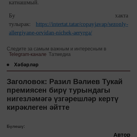
катнашмый.
Бу хакта
тулырак:
https://intertat.tatar/copayjavap/sezonly-
allergiyane-orvidan-nichek-aeryrga/
Следите за самым важным и интересным в
Telegram-канале
Татмедиа
Хәбәрләр
Заголовок: Разил Вәлиев Тукай
премиясен бирү турындагы
нигезләмәгә үзгәрешләр кертү
кирәклеген әйтте
Бүлешү:
Автор