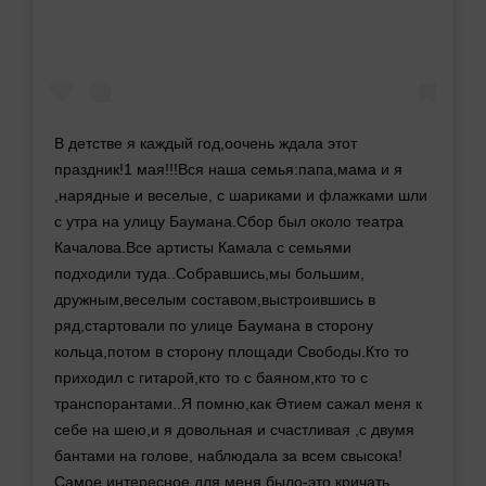
В детстве я каждый год,оочень ждала этот
праздник!1 мая!!!Вся наша семья:папа,мама и я
,нарядные и веселые, с шариками и флажками шли
с утра на улицу Баумана.Сбор был около театра
Качалова.Все артисты Камала с семьями
подходили туда..Собравшись,мы большим,
дружным,веселым составом,выстроившись в
ряд,стартовали по улице Баумана в сторону
кольца,потом в сторону площади Свободы.Кто то
приходил с гитарой,кто то с баяном,кто то с
транспорантами..Я помню,как Әтием сажал меня к
себе на шею,и я довольная и счастливая ,с двумя
бантами на голове, наблюдала за всем свысока!
Самое интересное для меня было-это кричать