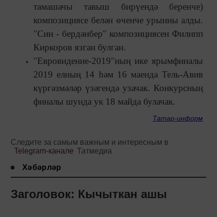
тамашачы тавыш бирүендә беренче)
композициясе белән өченче урынны алды.
"Син - бердәнбер" композициясен Филипп
Киркоров язган булган.
"Евровидение-2019"ның ике ярымфиналы
2019 елның 14 һәм 16 маенда Тель-Авив
күргәзмәләр үзәгендә узачак. Конкурсның
финалы шунда ук 18 майда булачак.
Татар-информ
Следите за самым важным и интересным в
Telegram-канале
Татмедиа
Хәбәрләр
Заголовок: Кычыткан ашы