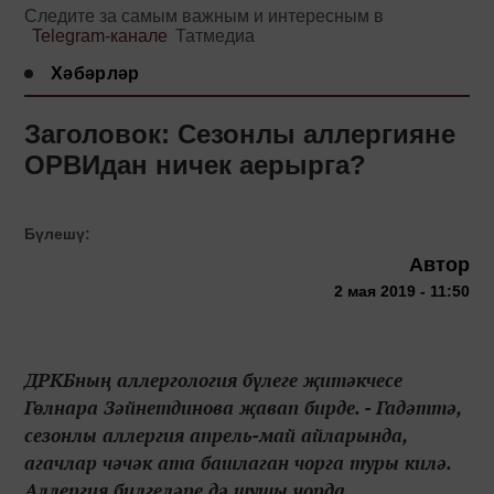
Следите за самым важным и интересным в
Telegram-канале
Татмедиа
Хәбәрләр
Заголовок: Сезонлы аллергияне
ОРВИдан ничек аерырга?
Бүлешү:
Автор
2 мая 2019 - 11:50
ДРКБның аллергология бүлеге җитәкчесе
Гөлнара Зәйнетдинова җавап бирде. - Гадәттә,
сезонлы аллергия апрель-май айларында,
агачлар чәчәк ата башлаган чорга туры килә.
Аллергия билгеләре дә шушы чорда...