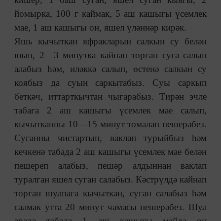
йомырка, 100 г каймак, 5 аш кашыгы үсемлек
мае, 1 аш кашыгы он, яшел үләннәр кирәк.
Яшь кычыткан яфракларын салкын су белән
юып, 2—3 минутка кайнап торган суга салып
алабыз һәм, иләккә салып, өстенә салкын су
коябыз да суын саркытабыз. Суы саркып
беткәч, иттарткычтан чыгарабыз. Тирән эчле
табага 2 аш кашыгы үсемлек мае салып,
кычытканны 10—15 минут томалап пешерәбез.
Суганны чистартып, ваклап турыйбыз һәм
кечкенә табада 2 аш кашыгы үсемлек мае белән
пешереп алабыз, пешәр алдыннан ваклап
туралган яшел суган салабыз. Кәстрүлдә кайнап
торган шулпага кычыткан, суган салабыз һәм
салмак утта 20 минут чамасы пешерәбез. Шул
арада табада 1 аш кашыгы майда он