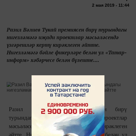
2 мая 2019 - 11:44
Разил Вәлиев Тукай премиясен бирү турындагы
нигезләмәгә иҗади проектлар мәсьәләсендә
үзгәрешләр кертү кирәклеген әйтте.
Нигезләмәгә бәйле фикерләре белән ул «Татар-
информ» хәбәрчесе белән бүлеште....
Разил Вәлиев Тукай премиясен бирү
турындагы нигезләмәгә иҗади проектлар
мәсьәләсендә үзгәрешләр кертү кирәклеген
әйтте. Нигезләмәгә бәйле фикерләре белән ул