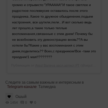
громко и отрывисто:"УРААААА!"И такое светлое и
радостное послевкусие оставалось после этого
праздника..Какое то дружное обьединение,подьем
настроения, все шутили,пели...И вот сколько ведь
лет прошло,а такие только теплые
воспоминания,связанные с этим днем! Почему бы
не возобновить эту демонстрацию вновь??А вы
хотели бы?Какие у вас воспоминания с этим
днем,поделитесь?? Всех,с праздником!Все -таки это
праздник!1 мая!!???????
Публикация от
Aigul Barieva засл.артист РТ
(@aigul_barieva)
Следите за самым важным и интересным в
Telegram-канале
Татмедиа
Ошый
1454
0
0