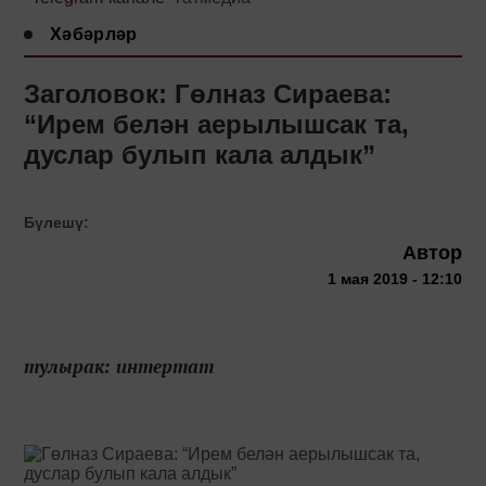
Хәбәрләр
Заголовок: Гөлназ Сираева:
“Ирем белән аерылышсак та,
дуслар булып кала алдык”
Бүлешү:
Автор
1 мая 2019 - 12:10
тулырак: интертат