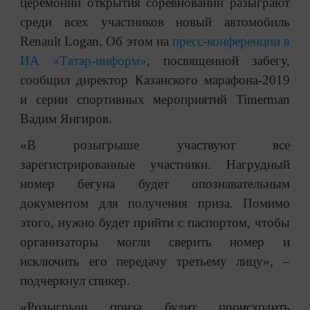
церемонии открытия соревнований разыграют
среди всех участников новый автомобиль
Renault Logan. Об этом на
пресс-конференции в
ИА «Татар-информ»
, посвященной забегу,
сообщил директор Казанского марафона-2019
и серии спортивных мероприятий Timerman
Вадим Янгиров.
«В розыгрыше участвуют все
зарегистрированные участники. Нагрудный
номер бегуна будет опознавательным
документом для получения приза. Помимо
этого, нужно будет прийти с паспортом, чтобы
организаторы могли сверить номер и
исключить его передачу третьему лицу», –
подчеркнул спикер.
«Розыгрыш приза будит происходить