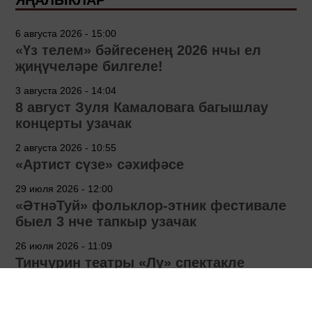
6 августа 2026 - 15:00
«Үз телем» бәйгесенең 2026 нчы ел
җиңүчеләре билгеле!
3 августа 2026 - 14:04
8 август Зуля Камаловага багышлау
концерты узачак
2 августа 2026 - 10:55
«Артист сүзе» сәхифәсе
29 июля 2026 - 12:00
«ӘтнәТуй» фольклор-этник фестивале
быел 3 нче тапкыр узачак
26 июля 2026 - 11:09
Тинчурин театры «Лу» спектакле
премьерасына әзерләнә
25 июля 2026 - 16:17