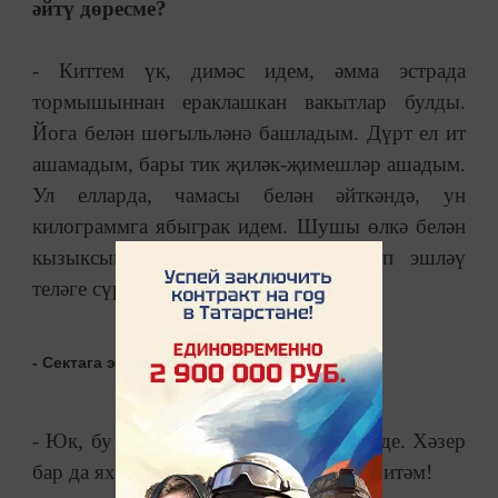
әйтү дөресме?
- Киттем үк, димәс идем, әмма эстрада
тормышыннан ераклашкан вакытлар булды.
Йога белән шөгыльләнә башладым. Дүрт ел ит
ашамадым, бары тик җиләк-җимешләр ашадым.
Ул елларда, чамасы белән әйткәндә, ун
килограммга ябыграк идем. Шушы өлкә белән
кызыксына башлагач, җырчы булып эшләү
теләге сүрелгән иде...
- Сектага эләктең әллә?
- Юк, бу бары тик кызыксыну гына иде. Хәзер
бар да яхшы, ит ашыйм, җырлар иҗат итәм!