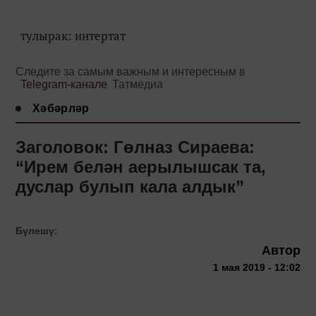
тулырак: интертат
Следите за самым важным и интересным в
Telegram-канале
Татмедиа
Хәбәрләр
Заголовок: Гөлназ Сираева:
“Ирем белән аерылышсак та,
дуслар булып кала алдык”
Бүлешү:
Автор
1 мая 2019 - 12:02