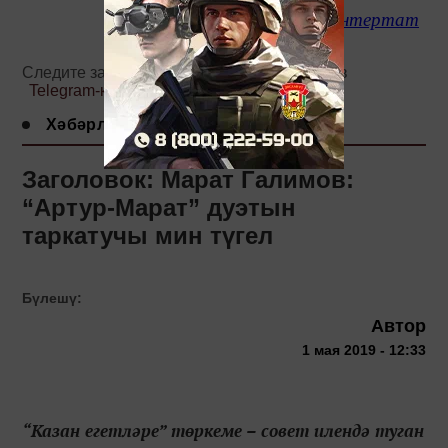
интертат
Следите за самым важным и интересным в
Telegram-канале
Татмедиа
Хәбәрләр
Заголовок: Марат Галимов:
“Артур-Марат” дуэтын
таркатучы мин түгел
Бүлешү:
Автор
1 мая 2019 - 12:33
“Казан егетләре” төркеме – совет илендә туган