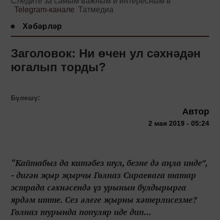
Следите за самым важным и интересным в
Telegram-канале
Татмедиа
Хәбәрләр
Заголовок: Ни өчен ул сәхнәдән
югалып торды?
Бүлешү:
Автор
2 мая 2019 - 05:24
“Кайтабыз да китәбез шул, безне дә аңла инде”,
- дигән җыр җырчы Гөлназ Сираевага татар
эстрада сәхнәсендә үз урынын булдырырга
ярдәм итте. Сез әлеге җырны хәтерлисезме?
Гөлназ турында популяр иде дип...