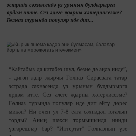
эстрада сәхнәсендә үз урынын булдырырга
ярдәм итте. Сез әлеге җырны хәтерлисезме?
Гөлназ турында популяр иде дип...
“Кайтабыз да китәбез шул, безне дә аңла инде”,
- дигән җыр җырчы Гөлназ Сираевага татар
эстрада сәхнәсендә үз урынын булдырырга
ярдәм итте. Сез әлеге җырны хәтерлисезме?
Гөлназ турында популяр иде дип әйтү дөрес
микән? Ни өчен ул 7-8 елга сәхнәдән югалып
торды? Аның шәхси тормышында нинди
үзгәрешләр бар? "Интертат" Гөлназның үзе