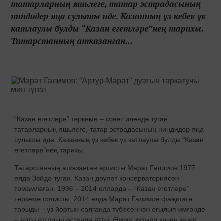
татарларның яшьлеге, татар эстрадасының
ниндидер яңа сулышы иде. Казанның үз кебек үк
катлаулы булды “Казан егетләре”нең тарихы.
Татарстанның атказанган...
“Казан егетләре” төркеме – совет илендә туган
татарларның яшьлеге, татар эстрадасының ниндидер яңа
сулышы иде. Казанның үз кебек үк катлаулы булды “Казан
егетләре”нең тарихы.
Татарстанның атказанган артисты Марат Галимов 1977
елда Зәйдә туган. Казан дәүләт консерваториясен
тәмамлаган. 1996 – 2014 елларда – “Казан егетләре”
төркеме солисты. 2014 елда Марат Галимов фаҗигагә
тарыды – үз йортын салганда түбәсеннән егылып имгәнде
– ярты ел урын өстендә ятты. Әмма ихтыяр көчен җыеп