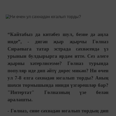
“Кайтабыз да китәбез шул, безне дә аңла
инде”, - дигән җыр җырчы Гөлназ
Сираевага татар эстрада сәхнәсендә үз
урынын булдырырга ярдәм итте. Сез әлеге
җырны хәтерлисезме? Гөлназ турында
популяр иде дип әйтү дөрес микән? Ни өчен
ул 7-8 елга сәхнәдән югалып торды? Аның
шәхси тормышында нинди үзгәрешләр бар?
"Интертат" Гөлназның үзе белән
аралашты.
- Гөлназ, сине сәхнәдән югалып тордың дип