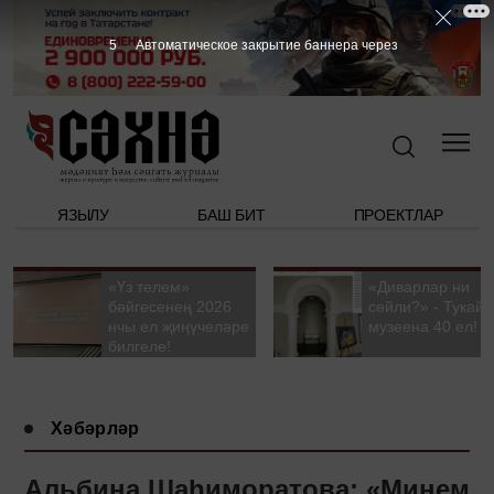
4
Автоматическое закрытие баннера через
ЯЗЫЛУ
БАШ БИТ
ПРОЕКТЛАР
«Үз телем»
«Диварлар ни
бәйгесенең 2026
сөйли?» - Тукай
нчы ел җиңүчеләре
музеена 40 ел!
билгеле!
Хәбәрләр
Альбина Шаһиморатова: «Минем