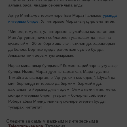
аягына баса, яңадан сәхнәгә чыга алды.
Артур Минһаҗев төркемнәре һәм Марат Галимов
турында
интервью бирде
. Ул интервью Маратның күңеленә тигән.
“Минем, гомумән, ул интервьюны укыйсым килмәгән иде.
Мин Артурның ничек сөйләгәнен укымасам да, якынча
күзаллыйм - 20 ел бергә эшләгәч, стилен дә, характерын
да беләм. Бер-ике җирдә рәнҗеткән сүзләр булды.
Анысына мин аерым тукталырмын.
Нәрсә миңа авыр булдымы? Комментарийларны уку авыр
булды. Имеш, Марат дуэтны таркаткан, Марат дуэтны
Тямайга алыштырган, ә “Артур, син молодец!”. Шулай да
мин бернинди интервью да бирмим, бармыйм да,
вакланып та йөрмим дигән идем. Әмма ләкин мин, менә,
монда интервью биреп утырам – боларны сөйләргә
Роберт абый Миңнуллинның сүзләре этәргеч булды.
тулырак: интретат
Следите за самым важным и интересным в
Telegram-канале
Татмедиа