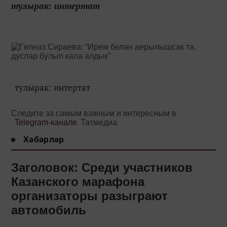
тулырак: интертат
тулырак: интертат
Следите за самым важным и интересным в
Telegram-канале
Татмедиа
Хәбәрләр
Заголовок: Среди участников
Казанского марафона
организаторы разыграют
автомобиль