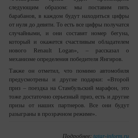
следующим образом: мы поставим пять
барабанов, в каждом будут находиться цифры
от нуля до девяти. То есть все цифры получатся
случайными, и они составят номер бегуна,
который и окажется счастливым обладателем
нового Renault Logan», – рассказал о
механизме определения победителя Янгиров.
Также он отметил, что помимо автомобиля
предусмотрены и другие подарки: «Второй
приз – поездка на Стамбульский марафон, это
тоже достаточно серьезный приз, есть и другие
призы от наших партнеров. Все они будут
разыграны в прозрачном режиме».
Подробнее:
tatar-inform.ru