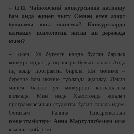
– П.И. Чайковский конкурсында катнашу
һәм анда җиңеп чыгу Сезнең өчен азарт
булдымы яисә шансмы? Конкурсларда
катнашу психологик яктан ни дәрәҗәдә
кыен?
– Кыен. Ул бүгенге көндә булган барлык
конкурслардан да иң авыры булып санала. Анда
иң авыр программа бирелә. Иң мөһиме –
беренче һәм икенче турларда җырлау. Ләкин
минем башта ул конкурста катнашасым
килмәде. Мин инде Хьюстонда яшьләр
программасының студенты булып санала идем.
Остазым Галина Писаренконың
концертмейстеры
Анна Маргулис
безнең иске
язманы җибәргән.