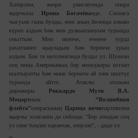
Хәтерлим, жюри рәислегендә опера
җырчысы
Ирина Богачёва
иде. Сәхнәгә
чыгуым гына булды, мин аның йөзендә елмаю
күреп алдым һәм мин дулкынлануым турында
оныттым. Мин икенче, өченче турда
рәхәтләнеп җырладым һәм беренче урын
алдым. Бик тә көтелмәгәндә булды ул. Шуннан
соң миңа Американың бер менеджеры котлап
шалтыратты һәм мине берничә ай элек ишетүе
турында әйтте. Атаклы итальян
дирижеры
Риккардо Мути В.А.
Моцарт
ның
“Волшебная
флейта”
операсының
Царица ночи
партиясенә
җырчы эзләгәнен дә сөйләде. “Бер атнадан соң
ул сине тыңлап караячак, әзерлән”, - диде ул.