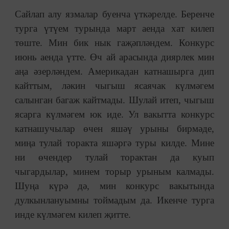
Сайлап алу язмалар буенча үткәрелде. Беренче
турга үтүем турында март аенда хат килеп
төште. Мин бик нык гаҗәпләндем. Конкурс
июнь аенда үтте. Өч ай арасында диярлек мин
аңа әзерләндем. Америкадан катнашырга дип
кайттым, ләкин чыгыш ясаячак күлмәгем
салынган багаж кайтмады. Шулай итеп, чыгыш
ясарга күлмәгем юк иде. Ул вакытта конкурс
катнашучылар өчен яшәү урыны бирмәде,
миңа тулай торакта яшәргә туры килде. Мине
ни өчендер тулай торактан да куып
чыгардылар, минем торыр урыным калмады.
Шуңа күрә дә, мин конкурс вакытында
дулкынлануымны тоймадым да. Икенче турга
инде күлмәгем килеп җитте.