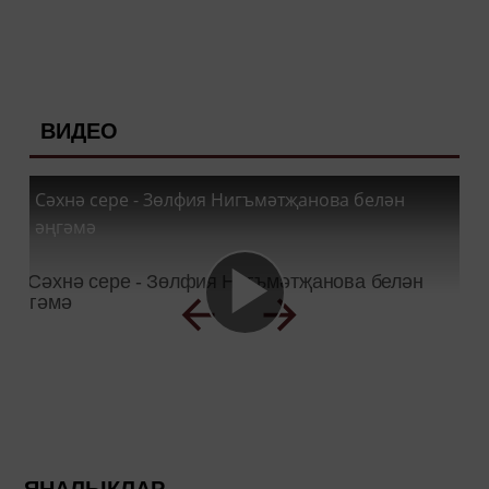
ВИДЕО
Сәхнә сере - Зөлфия Нигъмәтҗанова белән
әңгәмә
ЯҢАЛЫКЛАР