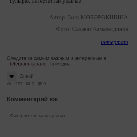
Тулырак интертаттан укыгыз
Автор: Зилә МӨБӘРӘКШИНА
Фото: Салават Камалетдинов
интертат
Следите за самым важным и интересным в
Telegram-канале
Татмедиа
Ошый
1257
0
0
Комментарий юк