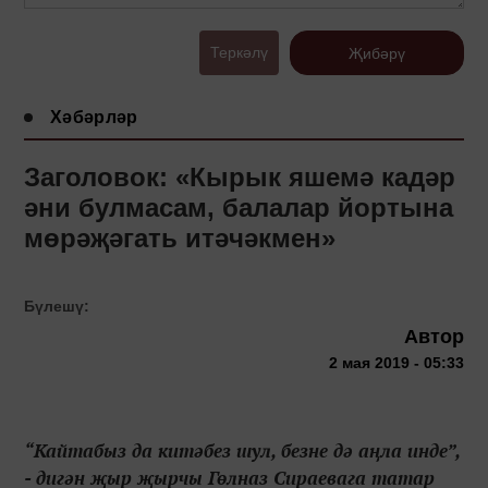
Теркәлү
Җибәрү
Хәбәрләр
Заголовок: «Кырык яшемә кадәр
әни булмасам, балалар йортына
мөрәҗәгать итәчәкмен»
Бүлешү:
Автор
2 мая 2019 - 05:33
“Кайтабыз да китәбез шул, безне дә аңла инде”,
- дигән җыр җырчы Гөлназ Сираевага татар