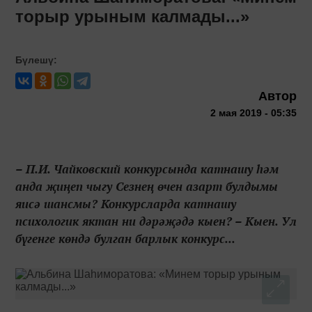
торыр урыным калмады...»
Бүлешү:
Автор
2 мая 2019 - 05:35
– П.И. Чайковский конкурсында катнашу һәм
анда җиңеп чыгу Сезнең өчен азарт булдымы
яисә шансмы? Конкурсларда катнашу
психологик яктан ни дәрәҗәдә кыен? – Кыен. Ул
бүгенге көндә булган барлык конкурс...