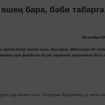
 яшең бара, бәби табарга
25 октября 20
 артистлар килеп чыга. Гөлсирин Абдуллина да чи
аманың нык файдалы булуы турында күптәннән белә 
ртистлар килеп чыга. Гөлсирин Абдуллина да читтә ка