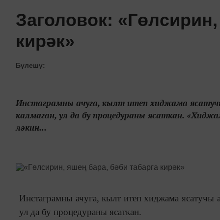
Заголовок: «Гөлсирин,
кирәк»
Бүлешү:
Инстаграмны ачуга, кылт итеп хиджама ясатучы
калмаган, ул да бу процедураны ясаткан. «Хидж
ләкин...
Инстаграмны ачуга, кылт итеп хиджама ясатучы а
ул да бу процедураны ясаткан.