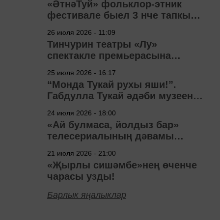
«ӘтнәТуй» фольклор-этник
фестивале быел 3 нче тапкыр
узачак
26 июля 2026 - 11:09
Тинчурин театры «Лу»
спектакле премьерасына
әзерләнә
25 июля 2026 - 16:17
“Монда Тукай рухы яши!”.
Габдулла Тукай әдәби музеена
40 ел
24 июля 2026 - 18:00
«Ай булмаса, йолдыз бар»
телесериалының дәвамы
төшерелә!
21 июля 2026 - 21:00
«Җырлы сишәмбе»нең өченче
чарасы узды!
Барлык яңалыклар