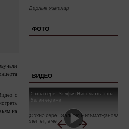
Барлык язмалар
ФОТО
звучали
онцерта
ВИДЕО
Сәхнә сере - Зөлфия Нигъмәтҗанова
Видео с
белән әңгәмә
мотреть
зьям на