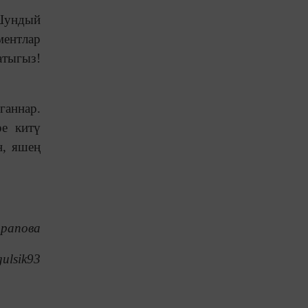
 Шундый
ментлар
атыгыз!
ганнар.
ре китү
н, яшең
рапова
ulsik93