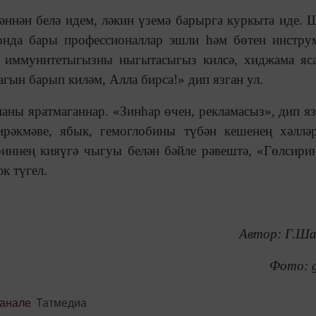
ннән белә идем, ләкин үземә барырга куркыта иде.
онда бары профессионаллар эшли һәм бөтен инстру
а, иммунитетыгызны ныгытасыгыз килсә, хиджама яс
ын барып киләм, Алла бирса!» дип язган ул.
аны яратмаганнар. «Зинһар өчен, рекламасыз», дип яз
рәкмәве, ябык, гемоглобины түбән кешенең хәллә
иннең кияүгә чыгуы белән бәйле рәвештә, «Гөлсири
юк түгел.
Автор: Г.Ша
Фото: g
канале
Татмедиа