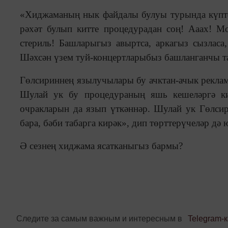
«Хиджаманың нык файдалы булуы турында күптә
рәхәт булып китте процедурадан соң! Ааах! М
стериль! Башларыгыз авыртса, аркагыз сызлас
Шәхсән үзем туй-концертларыбыз башланганчы таг
Гөлсириннең язылучылары бу ачктан-ачык реклам
Шулай ук бу процедураның яшь кешеләргә ки
очракларын да язып үткәннәр. Шулай ук Гөлсир
бара, бәби табарга кирәк», дип төрттерүчеләр дә 
Ә сезнең хиджама ясатканыгыз бармы?
Следите за самым важным и интересным в
Telegram-