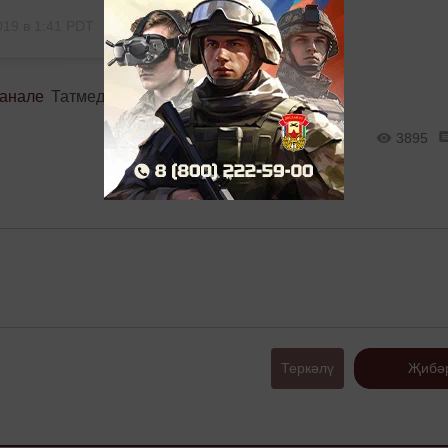
019 в 1:41 PDT
канале
Татмедиа
3895
Теркәлү
Җибә