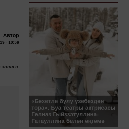
Автор
19 - 10:56
 записи
«Бәхетле булу үзебездән
тора». Буа театры актрисасы
Гөлназ Гыйззәтуллина-
Гатауллина белән әңгәмә