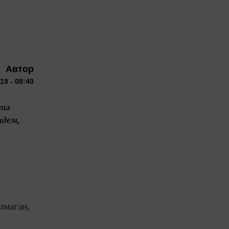
Автор
19 - 08:40
ттә
идем,
лмаган,