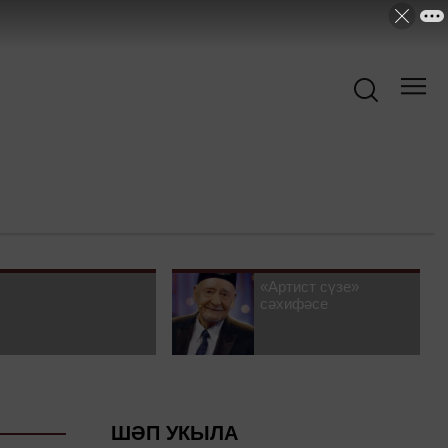
«Артист сүзе»
сәхифәсе
ШӘП УКЫЛА