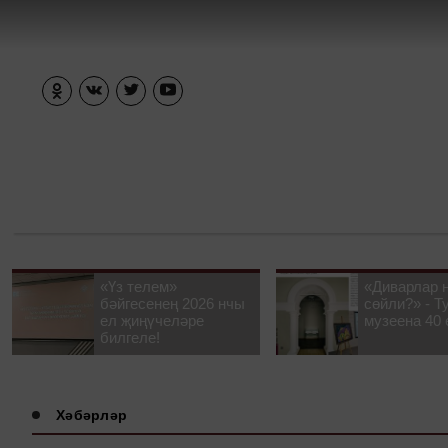
«Үз телем»
«Диварлар 
бәйгесенең 2026 нчы
сөйли?» - Т
ел җиңүчеләре
музеена 40 
билгеле!
Хәбәрләр