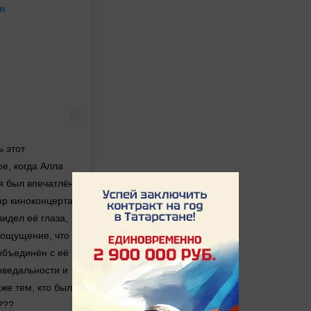
m
ь этот
е, когда Алла
 я был впечатлён
анр киноконцерта
идел её глаза,
 ощущение, что
 объединён с её
оведальности и
же тем, кто был
???