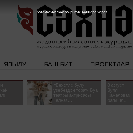
6
Автоматическое закрытие баннера через
ЯЗЫЛУ
БАШ БИТ
ПРОЕКТЛАР
ни
«Бәхетле булу
8 август
укай
үзебездән тора». Буа
Зуля
ел!
театры актрисасы
Камаловага
Гөлназ
багышлау
Гыйззәтуллина-
концерты
Гатауллина белән
узачак
әңгәмә