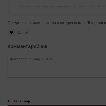
Публикация от
Максим Галкин
(@maxgalkinru)
25 Окт 2
Следите за самым важным и интересным в
Telegram-
Ошый
Комментарий юк
Хәбәрләр