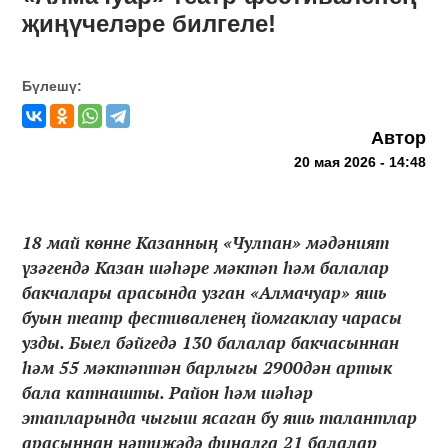
җиңүчеләре билгеле!
Бүлешү:
Автор
20 мая 2026 - 14:48
18 май көнне Казанның «Чулпан» мәдәният
үзәгендә Казан шәһәре мәктәп һәм балалар
бакчалары арасында узган «Алмачуар» яшь
буын театр фестиваленең йомгаклау чарасы
узды. Быел бәйгедә 130 балалар бакчасыннан
һәм 55 мәктәптән барлыгы 2900дән артык
бала катнашты. Район һәм шәһәр
этапларында чыгыш ясаган бу яшь талантлар
арасыннан нәтиҗәдә финалга 21 балалар