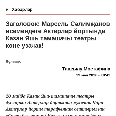
Хәбәрләр
Заголовок: Марсель Сәлимҗанов
исемендәге Актерлар йортында
Казан Яшь тамашачы театры
көне узачак!
Бүлешү:
Таңсылу Мостафина
19 мая 2026 - 10:42
20 майда Казан Яшь тамашачы театры
дусларын Актерлар йортында җыячак. Чара
Актерлар йорты тарафыннан оештырылган
«Сцена без границ/ Чиксез сәхнә» марафоны