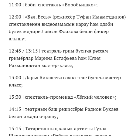
11:00 | бэби-спектакль «Воробьишко»;
12:00 | «Бал. Бесы» (режиссёр Туфан Имаметдинов)
спектакленең видеоязмасын карау һәм әдәби
бүлек мөдире Ләйсән Фәизова белән фикер
алышу;
12:45 / 13:15 | театраль грим буенча рәссам-
гримёрлар Марина Естафьева һәм Юлия
Рахманюктан мастер-класс;
13:00 | Дарья Бикшеева сәхнә теле буенча мастер-
класс;
13:30 | спектакль-променад «Лёгкий человек»;
14:15 | театрның баш режиссёры Радион Букаев
белән иҗади очрашу;
15:15 | Татарстанның халык артисты Гүзәл
Шакирҗановадан «Работа с голосом, вокал с