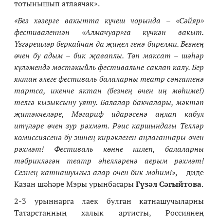
тотынышып атлаячак».
«Без хәзерге вакытта күчеш чорында – «Сәйяр»
фестиваленнән «Алмачуар»га күчкән вакыт.
Үзгәрешләр беркайчан да җиңел генә бирелми. Безнең
өчен бу адым – бик җаваплы. Төп максат – шәһәр
күләмендә мөстәкыйль фестивальне саклап калу. Бер
яктан әлеге фестиваль балаларны театр сәнгатенә
тартса, икенче яктан (безнең өчен иң мөһиме!)
телгә кызыксыну уяту. Балалар бакчалары, мәктәп
җитәкчеләре, Мәгариф идарәсенә аңлап кабул
итүләре өчен зур рәхмәт. Рәис каршындагы Телләр
комиссиясенә бу эшнең кирәклеген аңлаганнары өчен
рәхмәт! Фестиваль көнне килеп, балаларны
тәбрикләгән театр әһелләренә аерым рәхмәт!
Сезнең катнашуыгыз алар өчен бик мөһим!»
, – диде
Казан шәһәре Мэры урынбасары
Гүзәл Сәгыйтова
.
2-3 урыннарга лаек булган катнашучыларны
Татарстанның халык артисты, Россиянең