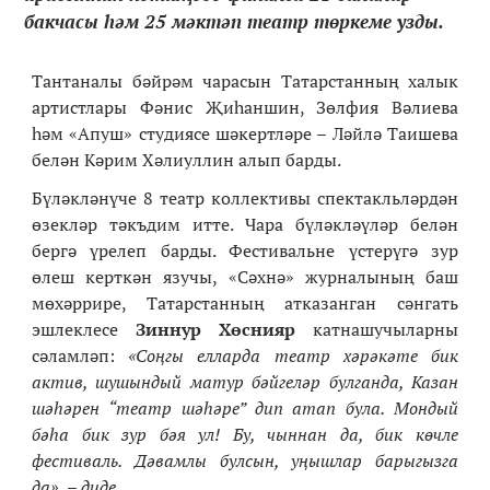
бакчасы һәм 25 мәктәп театр төркеме узды.
Тантаналы бәйрәм чарасын Татарстанның халык
артистлары Фәнис Җиһаншин, Зөлфия Вәлиева
һәм «Апуш» студиясе шәкертләре – Ләйлә Таишева
белән Кәрим Хәлиуллин алып барды.
Бүләкләнүче 8 театр коллективы спектакльләрдән
өзекләр тәкъдим итте. Чара бүләкләүләр белән
бергә үрелеп барды. Фестивальне үстерүгә зур
өлеш керткән язучы, «Сәхнә» журналының баш
мөхәррире, Татарстанның атказанган сәнгать
эшлеклесе
Зиннур Хөснияр
катнашучыларны
сәламләп:
«Соңгы елларда театр хәрәкәте бик
актив, шушындый матур бәйгеләр булганда, Казан
шәһәрен “театр шәһәре” дип атап була. Мондый
бәһа бик зур бәя ул! Бу, чыннан да, бик көчле
фестиваль. Дәвамлы булсын, уңышлар барыгызга
да»
,
– диде.