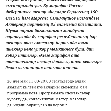
кысаларында уза. Бу марафон Россия
Федерациясе театр әһелләре берлегенең 150
еллыгы һәм Марсель Сәлимҗанов исемендәге
Актерлар йортының 85 еллыгына багышлана.
Шушы чарага багышланган матбугат
очрашуында бу марафон республиканың һәр
театры өчен Актерлар йортында ачык
ишекләр көне үткәрү мөмкинлеге була, дип
хәбәр иттеләр. Әлеге марафон аша
тамашачылар театр дөньясы, аның кешеләре
белән якыннанрак таныша алачак.
20 нче май 11:00-20:00 сәгатьләрдә алдан
язылып килгән кунакларны кызыклы, бай
программа көтә. Программага спектакльләр
күрсәтү дә, коллективтан мастер-класслар
да, иҗади очрашулар да кергән: