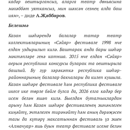
кадәр оештыргансыз, аларга театр дөньясына
мәхәббәт уяткансыз, мин шәхсән сезнең алда баш
иям»
, – диде
А.Җаббаров
.
Белешмә
Казан шәһәрендә балалар татар театр
коллективларының «Сәйяр» фестивале 1998 нче
елдан уздырылып килә. Баштарак анда бары шәһәр
мәктәпләре генә катнша. 2015 нче елдан «Сәйяр»
аерым республика конкурсы буларак та оештырыла
башлый. Бу зур хәрәкәткә республика шәһәр-
районнарының балалар бакчалары да килеп кушыла.
Казан шәһәре фестивале һәм республика фестивале
икесе ике төрле бәйге булса да, 2026 елга кадәр бер
исем белән яшәп килә. Быелдан буталчыклардан
арыну һәм Казан шәһәре фестиваленең эшчәнлеген
киңәйтү, эчтәлеген тирәнәйтү һәм аның дәрәҗәсен
тагы да күтәрү максатыннан фестиваль үз эшен
«Алмачуар» яшь буын театр фестивале исеме белән