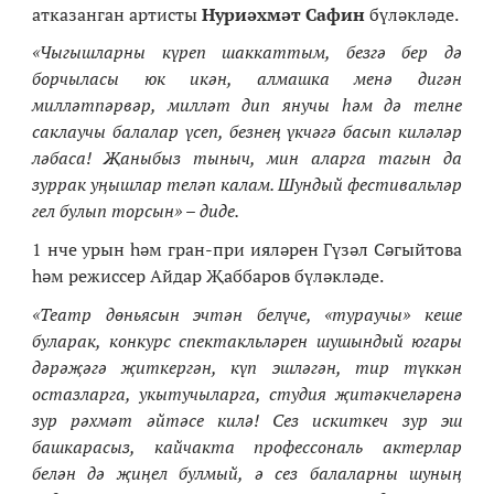
атказанган артисты
Нуриәхмәт Сафин
бүләкләде.
«Чыгышларны күреп шаккаттым, безгә бер дә
борчыласы юк икән, алмашка менә дигән
милләтпәрвәр, милләт дип янучы һәм дә телне
саклаучы балалар үсеп, безнең үкчәгә басып киләләр
ләбаса! Җаныбыз тыныч, мин аларга тагын да
зуррак уңышлар теләп калам. Шундый фестивальләр
гел булып торсын» – диде.
1 нче урын һәм гран-при ияләрен Гүзәл Сәгыйтова
һәм режиссер Айдар Җаббаров бүләкләде.
«Театр дөньясын эчтән белүче, «тураучы» кеше
буларак, конкурс спектакльләрен шушындый югары
дәрәҗәгә җиткергән, күп эшләгән, тир түккән
остазларга, укытучыларга, студия җитәкчеләренә
зур рәхмәт әйтәсе килә! Сез искиткеч зур эш
башкарасыз, кайчакта профессональ актерлар
белән дә җиңел булмый, ә сез балаларны шуның