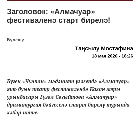
Заголовок: «Алмачуар»
фестиваленә старт бирелә!
Бүлешү:
Таңсылу Мостафина
18 мая 2026 - 18:26
Бүген «Чулпан» мәдәният үзәгендә «Алмачуар»
яшь буын театр фестивалендә Казан мэры
урынбасары Гүзәл Сәгыйтова «Алмачуар»
драматургия бәйгесенә старт бирелү турында
хәбәр итте.