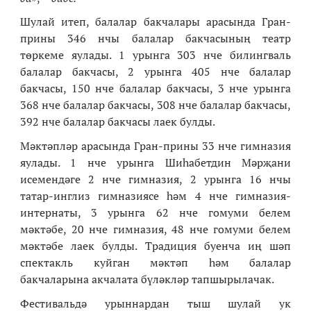
Шулай итеп, балалар бакчалары арасында Гран-
прины 346 нчы балалар бакчасының театр
төркеме яулады. 1 урынга 303 нче билингваль
балалар бакчасы, 2 урынга 405 нче балалар
бакчасы, 150 нче балалар бакчасы, 3 нче урынга
368 нче балалар бакчасы, 308 нче балалар бакчасы,
392 нче балалар бакчасы лаек булды.
Мәктәпләр арасында Гран-прины 33 нче гимназия
яулады. 1 нче урынга Шиһабетдин Мәрҗани
исемендәге 2 нче гимназия, 2 урынга 16 нчы
татар-инглиз гимназиясе һәм 4 нче гимназия-
интернаты, 3 урынга 62 нче гомуми белем
мәктәбе, 20 нче гимназия, 48 нче гомуми белем
мәктәбе лаек булды. Традиция буенча иң шәп
спектакль куйган мәктәп һәм балалар
бакчаларына акчалата бүләкләр тапшырылачак.
Фестивальдә урыннардан тыш шулай ук