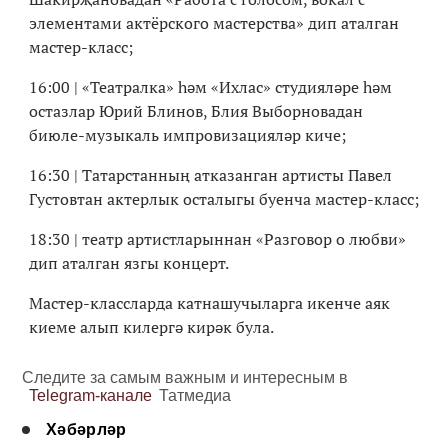
элементами актёрского мастерства» дип аталган
мастер-класс;
16:00 | «Театралка» һәм «Ихлас» студияләре һәм
остазлар Юрий Блинов, Блия Выборновадан
биюле-музыкаль импровизацияләр киче;
16:30 | Татарстанның атказанган артисты Павел
Густовтан актерлык осталыгы буенча мастер-класс;
18:30 | театр артистларыннан «Разговор о любви»
дип аталган язгы концерт.
Мастер-классларда катнашучыларга икенче аяк
киеме алып килергә кирәк була.
Следите за самым важным и интересным в
Telegram-канале
Татмедиа
Хәбәрләр