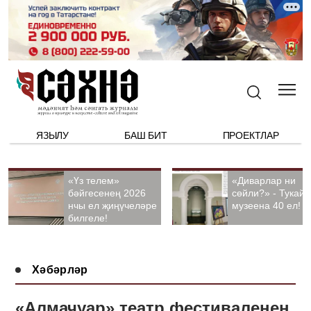
ЯЗЫЛУ
БАШ БИТ
ПРОЕКТЛАР
«Үз телем»
«Диварлар ни
бәйгесенең 2026
сөйли?» - Тукай
нчы ел җиңүчеләре
музеена 40 ел!
билгеле!
Хәбәрләр
«Алмачуар» театр фестиваленең