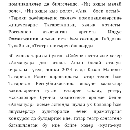
номинацияләр дә билгеләнде. «Иң яхшы малай
роле», «Иң яхшы кыз роле», «Ана – бөек исем!»,
«Тарихи җәүһәрләрне саклау» номинацияләрендә
җиңүчеләрне Татарстанның халык артисты,
Россиянең атказанган артисты
Илдус
Әхмәтҗанов
игълан итте һәм сәхнәдән Габдулла
Тукайның «Театр» шигырен башкарды.
30 еллык тарихы булган «Сәйяр» фестивале хәзер
«Алмачуар» дип атала. Аның болай аталуы
очраклы түгел, чөнки
2024 елда Казан Мэриясе
Татарстан Рәисе каршындагы татар телен һәм
Татарстан Республикасында яшәүче халыклар
вәкилләренең туган телләрен саклау, үстерү
мәсьәләләре буенча комиссиясе ярдәме белән
«Алмачуар» исеме астында шулай ук балалар һәм
яшүсмерләр аудиториясе өчен драматургия
конкурсы да булдырган иде. Татар театр сәнгатенә
багышланган бу ике бәйге хәзер «кулга-кул