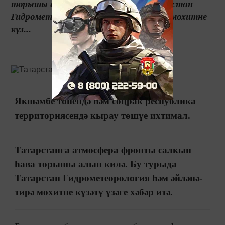
торышы алып килә. Бу турыда Татарстан
Гидрометеорология һәм әйләнә-тирә мохитне
күз...
Якшәмбе төнендә һәм соңрак республика
территориясендә кырау төшүе ихтимал.
Татарстанга атмосфера фронты салкын
һава торышы алып килә. Бу турыда
Татарстан Гидрометеорология һәм әйләнә-
тирә мохитне күзәтү үзәге хәбәр итә.