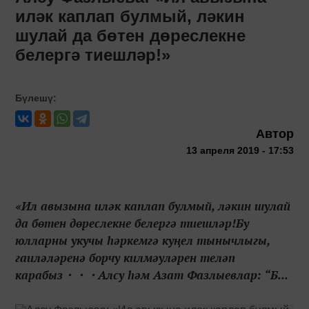
иләк каплап булмый, ләкин
шулай да бөтен дөреслекне
белергә тиешләр!»
Бүлешү:
Автор
13 апреля 2019 - 17:53
«Ил авызына иләк каплап булмый, ләкин шулай
да бөтен дөреслекне белергә тиешләр!Бу
юлларны укучы hәркемгә куңел тынычлыгы,
гаиләләренә борчу килмәуләрен теләп
карабыз・・・Алсу һәм Азат Фазлыевлар: “Б...