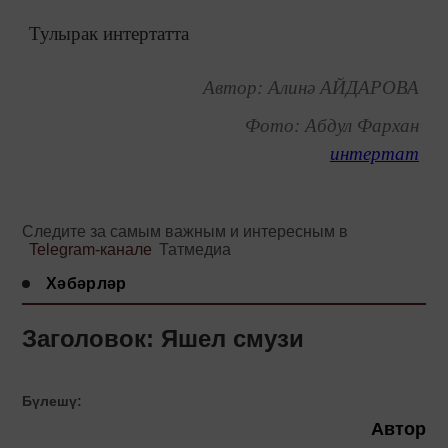
Тулырак интертатта
Автор: Алинә АЙДАРОВА
Фото: Абдул Фархан
интертат
Следите за самым важным и интересным в
Telegram-канале
Татмедиа
Хәбәрләр
Заголовок: Яшел смузи
Бүлешү:
Автор