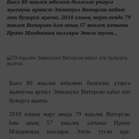
Быел 80 яшьлек юбилеен билгеләп үтәргә
җыенучы артист Эммануил Виторган кабат
әти булырга җыена. 2018 елның март аенда 79
яшьлек Виторган һәм аның 57 яшьлек хатыны
Ирина Млодикның кызлары Этель туган...
Быел 80 яшьлек юбилеен билгеләп үтәргә
җыенучы артист Эммануил Виторган кабат әти
булырга җыена.
2018 елның март аенда 79 яшьлек Виторган
һәм аның 57 яшьлек хатыны Ирина
Млодикның кызлары Этель туган иде.