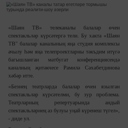
«Шаян ТВ» телеканалы балалар өчен
спектакльләр күрсәтергә тели. Бу хакта «Шаян
ТВ" балалар каналының яңа студия комплексы
ачылу һәм яңа телепроектларны тәкъдим итүгә
багышланган матбугат конференциясендә
каналның җитәкчесе Рамилә Сәхабетдинова
хәбәр итте.
«Безнең театрларда балалар өчен язылган
спектакльләр күрсәтелми, бу зур проблема.
Театрларның репертуарында андый
спектакльләрнең аз булуы уңай күренеш түгел»,
- диде ул.