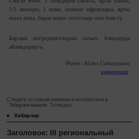
Смузи өчен: 1 сельдерей сабагы, ярты банан,
1/3 авокадо, 1 киви, шпинат яфраклары, ярты
яшел алма, бераз кокос сөте/сыер сөте һәм су.
Барлык ингредиентларны салып, блендерда
әйләндерергә.
Фото: Айгөл Гатауллина
интертат
Следите за самым важным и интересным в
Telegram-канале
Татмедиа
Хәбәрләр
Заголовок: III региональный