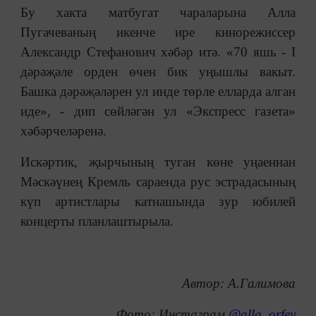
Бу хакта матбугат чараларына Алла
Пугачеваның икенче ире кинорежиссер
Александр Стефанович хәбәр итә. «70 яшь - I
дәрәҗәле орден өчен бик уңышлы вакыт.
Башка дәрәҗәләрен ул инде төрле елларда алган
иде», - дип сөйләгән ул «Экспресс газета»
хәбәрчеләренә.
Искәртик, җырчының туган көне уңаеннан
Мәскәүнең Кремль сараенда рус эстрадасының
күп артистлары катнашында зур юбилей
концерты планлаштырыла.
Автор: А.Галимова
Фото: Инстаграм
@alla_orfey