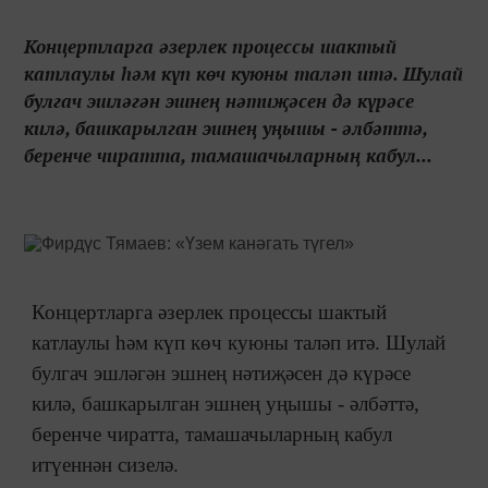
Концертларга әзерлек процессы шактый
катлаулы һәм күп көч куюны таләп итә. Шулай
булгач эшләгән эшнең нәтиҗәсен дә күрәсе
килә, башкарылган эшнең уңышы - әлбәттә,
беренче чиратта, тамашачыларның кабул...
Концертларга әзерлек процессы шактый
катлаулы һәм күп көч куюны таләп итә. Шулай
булгач эшләгән эшнең нәтиҗәсен дә күрәсе
килә, башкарылган эшнең уңышы - әлбәттә,
беренче чиратта, тамашачыларның кабул
итүеннән сизелә.