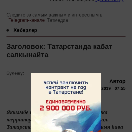
Следите за самым важным и интересным в
Telegram-канале
Татмедиа
Хәбәрләр
Заголовок: Татарстанда кабат
салкынайта
Бүлешү:
Автор
13 апреля 2019 - 07:55
Якшәмбе төнендә һәм соңрак республика
территориясендә кырау төшүе ихтимал.
Татарстанга атмосфера фронты салкын һава