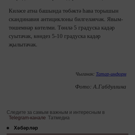
Киләсе атна башында төбәктә һава торышын
скандинавия антициклоны билгеләячәк. Явым-
төшемнәр көтелми. Төнлә 5 градуска кадәр
суытачак, көндез 5-10 градуска кадәр
җылытачак.
Чыганак:
Татар-информ
Фото: А.Габдуллина
Следите за самым важным и интересным в
Telegram-канале
Татмедиа
Хәбәрләр