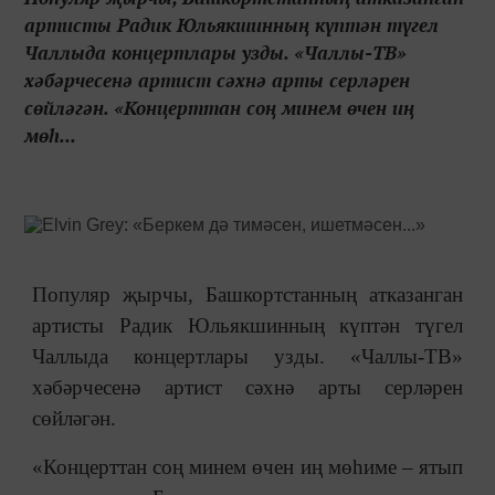
артисты Радик Юльякшинның күптән түгел
Чаллыда концертлары узды. «Чаллы-ТВ»
хәбәрчесенә артист сәхнә арты серләрен
сөйләгән. «Концерттан соң минем өчен иң
мөһ...
Популяр җырчы, Башкортстанның атказанган
артисты Радик Юльякшинның күптән түгел
Чаллыда концертлары узды. «Чаллы-ТВ»
хәбәрчесенә артист сәхнә арты серләрен
сөйләгән.
«Концерттан соң минем өчен иң мөһиме – ятып