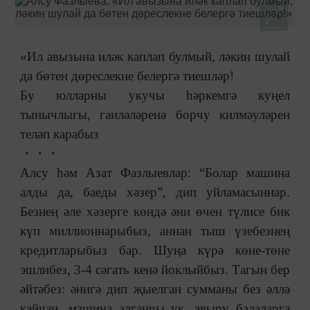
«
Ил авызына иләк каплап булмый, ләкин шулай
да бөтен дөреслекне белергә тиешләр!
Бу юлларны укучы hәркемгә куңел
тынычлыгы, гаиләләренә борчу килмәуләрен
теләп карабыз
・・・
Алсу һәм Азат Фазлыевлар: “Болар машина
алды да, баеды хәзер”, дип уйламасыннар.
Безнең әле хәзерге көндә әни өчен түлисе бик
күп миллионнарыбыз, аннан тыш үзебезнең
кредитларыбыз бар. Шуңа күрә көне-төне
эшлибез, 3-4 сәгать кенә йоклыйбыз. Тагын бер
әйтәбез: әнигә дип җыелган сумманы без әллә
кайчан, машина алганчы ук, авыру балаларга