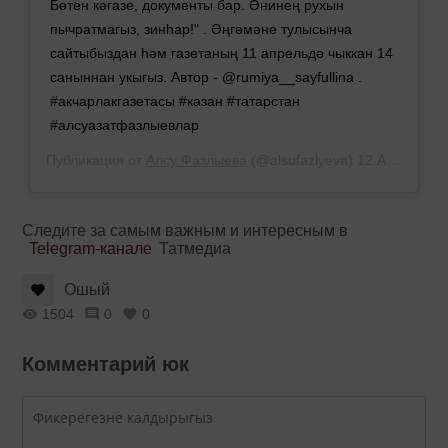
Бөтен кәгазе, документы бар. Әнинең рухын
пычратмагыз, зинһар!" . Әңгәмәне тулысынча
сайтыбыздан һәм газетаның 11 апрельдә чыккан 14
саныннан укыгыз. Автор - @rumiya__sayfullina .
#акчарлакгазетасы #казан #татарстан
#алсуазатфазлыевлар
Публикация от
Алсу Фазлыева
(@alsufazlyeva)
12 Апр 2019 в 8:15 PDT
Следите за самым важным и интересным в
Telegram-канале
Татмедиа
Ошый
1504
0
0
Комментарий юк