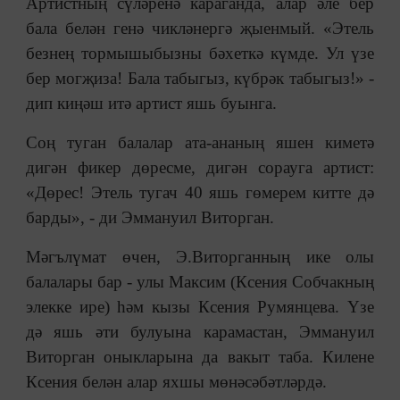
Артистның сүләренә караганда, алар әле бер
бала белән генә чикләнергә җыенмый. «Этель
безнең тормышыбызны бәхеткә күмде. Ул үзе
бер могҗиза! Бала табыгыз, күбрәк табыгыз!» -
дип киңәш итә артист яшь буынга.
Соң туган балалар ата-ананың яшен киметә
дигән фикер дөресме, дигән сорауга артист:
«Дөрес! Этель тугач 40 яшь гөмерем китте дә
барды», - ди Эммануил Виторган.
Мәгълүмат өчен, Э.Виторганның ике олы
балалары бар - улы Максим (Ксения Собчакның
элекке ире) һәм кызы Ксения Румянцева. Үзе
дә яшь әти булуына карамастан, Эммануил
Виторган оныкларына да вакыт таба. Килене
Ксения белән алар яхшы мөнәсәбәтләрдә.