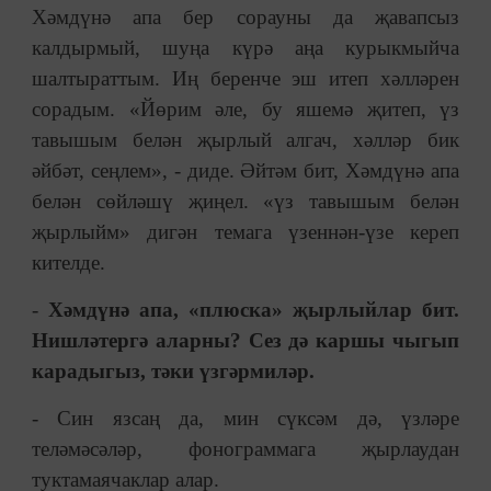
Хәмдүнә апа бер сорауны да җавапсыз
калдырмый, шуңа күрә аңа курыкмыйча
шалтыраттым. Иң беренче эш итеп хәлләрен
сорадым. «Йөрим әле, бу яшемә җитеп, үз
тавышым белән җырлый алгач, хәлләр бик
әйбәт, сеңлем», - диде. Әйтәм бит, Хәмдүнә апа
белән сөйләшү җиңел. «үз тавышым белән
җырлыйм» дигән темага үзеннән-үзе кереп
кителде.
-
Хәмдүнә апа, «плюска» җырлыйлар бит.
Нишләтергә аларны? Сез дә каршы чыгып
карадыгыз, тәки үзгәрмиләр.
- Син язсаң да, мин сүксәм дә, үзләре
теләмәсәләр, фонограммага җырлаудан
туктамаячаклар алар.