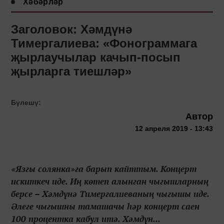
Хәбәрләр
Заголовок: Хәмдүнә
Тимергалиева: «Фонограммага
җырлаучылар качып-посып
җырларга тиешләр»
Бүлешү:
Автор
12 апреля 2019 - 13:43
«Язгы солянка»га барып кайттым. Концерт
искиткеч иде. Иң көтеп алынган чыгышларның
берсе – Хәмдүнә Тимергалиеваның чыгышы иде.
Әлеге чыгышны тамашачы һәр концерт саен
100 процентка кабул итә. Хәмдүн...