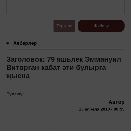
Теркәлү
Җибәрү
Хәбәрләр
Заголовок: 79 яшьлек Эммануил
Виторган кабат әти булырга
җыена
Бүлешү:
Автор
13 апреля 2019 - 08:59