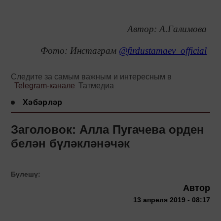
Автор: А.Галимова
Фото: Инстаграм
@firdustamaev_official
Следите за самым важным и интересным в
Telegram-канале
Татмедиа
Хәбәрләр
Заголовок: Алла Пугачева орден
белән бүләкләнәчәк
Бүлешү:
Автор
13 апреля 2019 - 08:17