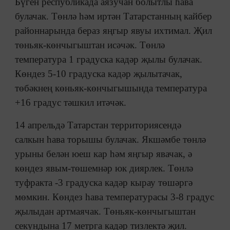
Бүген республикада аязучан болытлы һава
булачак. Төнлә һәм иртән Татарстанның кайбер
районнарында бераз яңгыр явуы ихтимал. Җил
төньяк-көнчыгыштан исәчәк. Төнлә
температура 1 градуска кадәр җылы булачак.
Көндез 5-10 градуска кадәр җылытачак,
төбәкнең көньяк-көнчыгышында температура
+16 градус тәшкил итәчәк.
14 апрельдә Татарстан территориясендә
салкын һава торышы булачак. Якшәмбе төнлә
урыны белән юеш кар һәм яңгыр явачак, ә
көндез явым-төшемнәр юк диярлек. Төнлә
туфракта -3 градуска кадәр кырау төшәргә
мөмкин. Көндез һава температурасы 3-8 градус
җылыдан артмаячак. Төньяк-көнчыгыштан
секундына 17 метрга кадәр тизлектә җил.