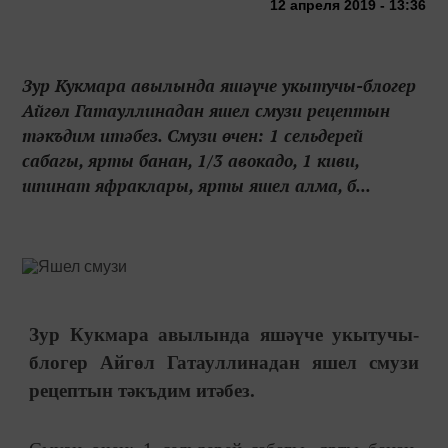
12 апреля 2019 - 13:36
Зур Кукмара авылында яшәүче укытучы-блогер
Айгөл Гатауллинадан яшел смузи рецептын
тәкъдим итәбез. Смузи өчен: 1 сельдерей
сабагы, ярты банан, 1/3 авокадо, 1 киви,
шпинат яфраклары, ярты яшел алма, б...
Зур Кукмара авылында яшәүче укытучы-
блогер Айгөл Гатауллинадан яшел смузи
рецептын тәкъдим итәбез.