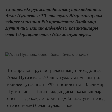
15 апрельдә рус эстрадасының примадоннасы
Алла Пугачевага 70 яшь тула. Җырчының олы
юбилее уңаеннан РФ президенты Владимир
Путин аны Ватан алдындагы казанышлары
өчен I дәрәҗәле орден («За заслуги пере...
15 апрельдә рус эстрадасының примадоннасы
Алла Пугачевага 70 яшь тула. Җырчының олы
юбилее уңаеннан РФ президенты Владимир
Путин аны Ватан алдындагы казанышлары
өчен I дәрәҗәле орден («За заслуги перед
отечеством») белән бүләкләячәк.