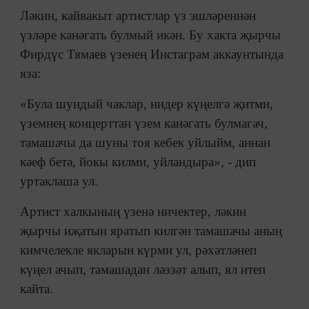
Ләкин, кайвакыт артистлар үз эшләреннән
үзләре канәгать булмый икән. Бу хакта җырчы
Фирдүс Тямаев үзенең Инстаграм аккаунтында
яза:
«Була шундый чаклар, нидер күңелгә җитми,
үземнең концерттан үзем канәгать булмагач,
тамашачы да шуны тоя кебек уйлыйм, аннан
кәеф бетә, йокы килми, уйландыра», - дип
уртаклаша ул.
Артист халкының үзенә ничектер, ләкин
җырчы иҗатын яратып килгән тамашачы аның
кимчелекле якларын күрми ул, рәхәтләнеп
күңел ачып, тамашадан ләззәт алып, ял итеп
кайта.