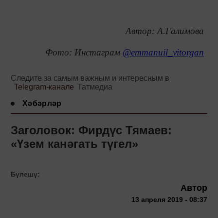
Автор: А.Галимова
Фото: Инстаграм
@emmanuil_vitorgan
Следите за самым важным и интересным в
Telegram-канале
Татмедиа
Хәбәрләр
Заголовок: Фирдүс Тямаев:
«Үзем канәгать түгел»
Бүлешү:
Автор
13 апреля 2019 - 08:37