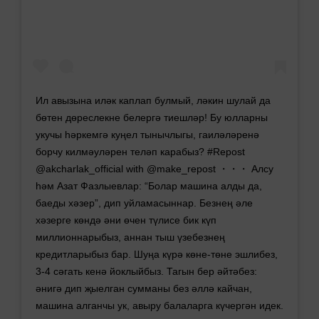
Ил авызына иләк каплап булмый, ләкин шулай да
бөтен дөреслекне белергә тиешләр! Бу юлларны
укучы hәркемгә куңел тынычлыгы, гаиләләренә
борчу килмәуләрен теләп карабыз? #Repost
@akcharlak_official with @make_repost ・・・ Алсу
һәм Азат Фазлыевлар: “Болар машина алды да,
баеды хәзер”, дип уйламасыннар. Безнең әле
хәзерге көндә әни өчен түлисе бик күп
миллионнарыбыз, аннан тыш үзебезнең
кредитларыбыз бар. Шуңа күрә көне-төне эшлибез,
3-4 сәгать кенә йоклыйбыз. Тагын бер әйтәбез:
әнигә дип җыелган сумманы без әллә кайчан,
машина алганчы ук, авыру балаларга күчергән идек.