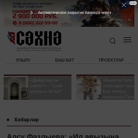
4
Автоматическое закрытие баннера через
ЯЗЫЛУ
БАШ БИТ
ПРОЕКТЛАР
«Диварлар ни
«Бәхетле булу
сөйли?» - Тукай
үзебездән тора».
музеена 40 ел!
Буа театры
актрисасы Гөлна
Гыйззәтуллина-
Гатауллина белә
әңгәмә
Хәбәрләр
Алсу Фазлыева: «Ил авызына