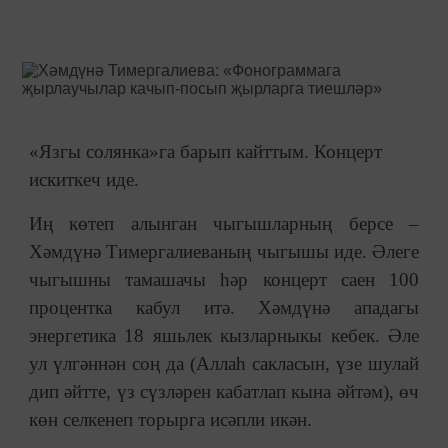
«Язгы солянка»га барып кайттым. Концерт
искиткеч иде.
Иң көтеп алынган чыгышларның берсе –
Хәмдүнә Тимергалиеваның чыгышы иде. Әлеге
чыгышны тамашачы һәр концерт саен 100
процентка кабул итә. Хәмдүнә ападагы
энергетика 18 яшьлек кызларныкы кебек. Әле
ул үлгәннән соң да (Аллаһ сакласын, үзе шулай
дип әйтте, үз сүзләрен кабатлап кына әйтәм), өч
көн селкенеп торырга исәпли икән.