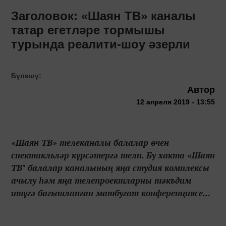
Заголовок: «Шаян ТВ» каналы
татар егетләре тормышы
турында реалити-шоу әзерли
Бүлешү:
Автор
12 апреля 2019 - 13:55
«Шаян ТВ» телеканалы балалар өчен
спектакльләр күрсәтергә тели. Бу хакта «Шаян
ТВ" балалар каналының яңа студия комплексы
ачылу һәм яңа телепроектларны тәкъдим
итүгә багышланган матбугат конференциясе...