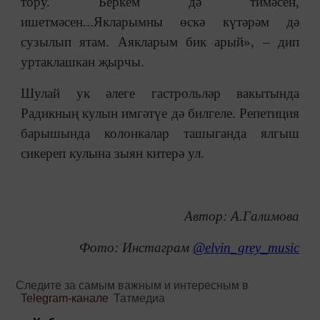
тору. Беркем дә тимәсен,
ишетмәсен...Якларымны өскә күтәрәм дә
сузылып ятам. Аякларым бик арый», – дип
уртаклашкан җырчы.
Шулай ук әлеге гастрольләр вакытында
Радикның кулын имгәтүе дә билгеле. Репетиция
барышында колонкалар ташыганда ялгыш
сикереп кулына зыян китерә ул.
Автор: А.Галимова
Фото: Инстаграм
@elvin_grey_music
Следите за самым важным и интересным в
Telegram-канале
Татмедиа