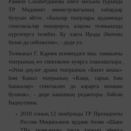
Рамилә Сәхабетдинова әлеге мәсьәлә турында
ТР Мәдәният министрлыгының хәбәрдәр
булуын әйтте. «Балалар театрлары ярдәмендә
спектакльләр төшерергә, аларны телеканалда
күрсәтергә телибез. Бу хакта Ирада Әюпова
белән дә сөйләштек», - диде ул.
Телеканал Г. Кариев исемендәге яшь тамашачы
театрының өч спектаклен куярга планлаштыра.
«Әтнә дәүләт драма театрының «Бәхет кошы»
һәм Камал театрының «Кәҗә, сарык һәм
башкалар» спектаклен дә карарга мөмкин
булачак», - диде каналның редакторы Ләйсән
Һадиуллина.
2018 елның 12 ноябрендә ТР Президенты
Рөстәм Миңнеханов ярдәме белән «Шаян
ТВ» телеканалы тәүге тапкыр эфирга