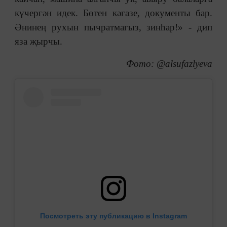
күчергән идек. Бөтен кәгазе, документы бар.
Әнинең рухын пычратмагыз, зинһар!
»
- дип
яза җырчы.
Фото: @alsufazlyeva
Посмотреть эту публикацию в Instagram