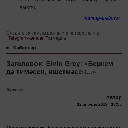
чыкты.
татар-информ
Следите за самым важным и интересным в
Telegram-канале
Татмедиа
Хәбәрләр
Заголовок: Elvin Grey: «Беркем
дә тимәсен, ишетмәсен...»
Бүлешү:
Автор
12 апреля 2019 - 13:55
Популяр җырчы, Башкортстанның атказанган