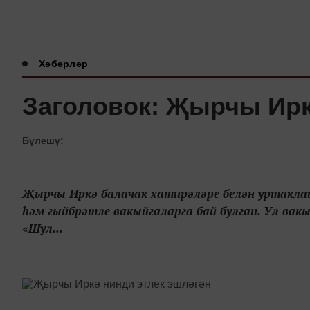
Хәбәрләр
Заголовок: Җырчы Ирк
Бүлешү:
Җырчы Иркә балачак хатирәләре белән уртакла
һәм гыйбрәтле вакыйгаларга бай булган. Ул вак
«Шул...