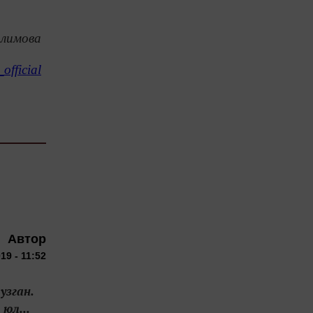
алимова
official
н
Автор
19 - 11:52
узган.
юл...