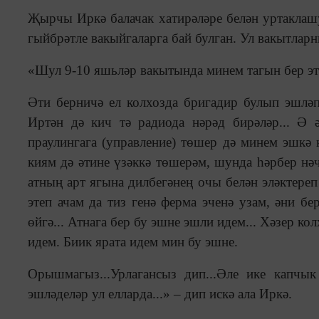
Җырчы Иркә балачак хатирәләре белән уртаклаш
гыйбрәтле вакыйгаларга бай булган. Ул вакытларн
«Шул 9-10 яшьләр вакытында минем тагын бер этл
Әти берничә ел колхозда бригадир булып эшләп 
Иртән дә кич тә радиода нәрәд бирәләр... Ә 
праулингага (управление) төшер дә минем эшкә 
киям дә әтине үзәккә төшерәм, шунда һәрбер нә
атның арт ягына дилбегәнең очы белән эләктереп
этеп ачам да тиз генә ферма эченә узам, әни б
өйгә... Атнага бер бу эшне эшли идем... Хәзер ко
идем. Биик ярата идем мин бу эшне.
Орышмагыз...Урлагансыз дип...Әле ике капчык
эшләделәр ул елларда...» – дип искә ала Иркә.