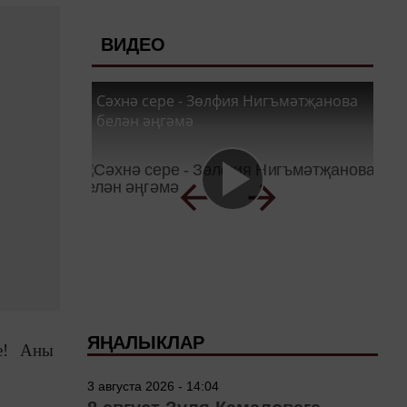
ВИДЕО
Сәхнә сере - Зөлфия Нигъмәтҗанова
белән әңгәмә
ЯҢАЛЫКЛАР
е! Аны
3 августа 2026 - 14:04