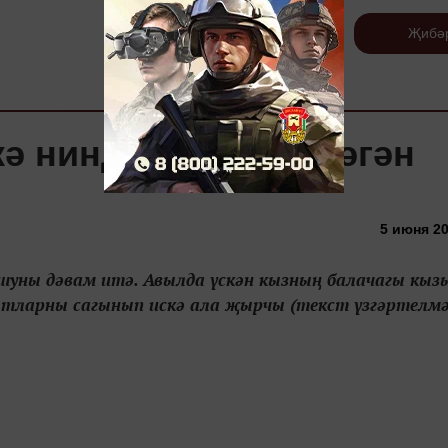
Теркәлү
Җибә
ә нинди этлек эшләгән
5 июня 20
шуны дәвам итә. Авылда үскән кызның балачагы кыз
ытларны сагынып искә ала җырчы (текст үзгәртелмә