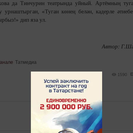
хова да Тинчурин театрында уйный. Артёмның туг
у урнаштырган, «Туган көнең белән, кадерле әтиебе
ырбыз!» дип яза ул.
Автор: Г.Ш
канале
Татмедиа
1590