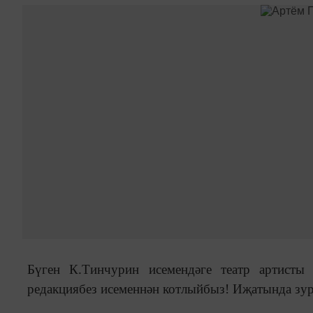
Бүген К.Тинчурин исемендәге театр артист
редакциябез исеменнән котлыйбыз! Иҗатында зур