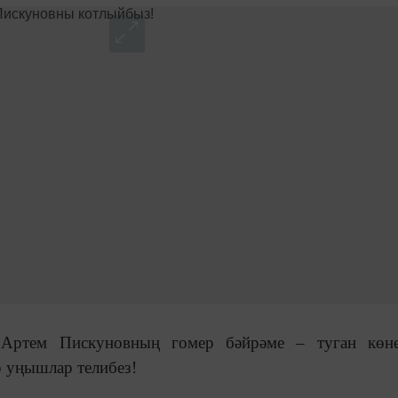
ы Артем Пискуновның гомер бәйрәме ‒ туган көн
 уңышлар телибез!