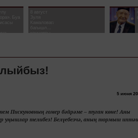
улу
8 август
ора». Буа
Зуля
рисасы
Камаловага
багышлау
ина-
концерты
 белән
узачак
тлыйбыз!
5 июня 20
ем Пискуновның гомер бәйрәме ‒ туган көне! Аны
р уңышлар телибез! Белүебезчә, аның тормыш иптә