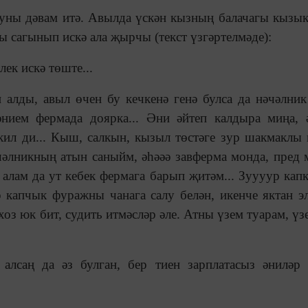
уны дәвам итә. Авылда үскән кызның балачагы кызы
ы сагынып искә ала җырчы (текст үзгәртелмәде):
ек искә төште...
алды, авыл өчен бу кечкенә генә булса да нәчәлник 
әнием фермада доярка... Әни әйтеп калдыра миңа, 
кил ди... Кыш, салкын, кызыл төстәге зур шакмаклы 
чәлникның атын саныйм, әһәәә завферма монда, пред м
 алам да ут кебек фермага барып җитәм... Зуууур кап
ер капчык фуражны чанага салу белән, икенче яктан э
лхоз юк бит, судить итмәсләр әле. Атны үзем туарам, ү
 алсаң да әз булган, бер тиен зарплатасыз әниләр