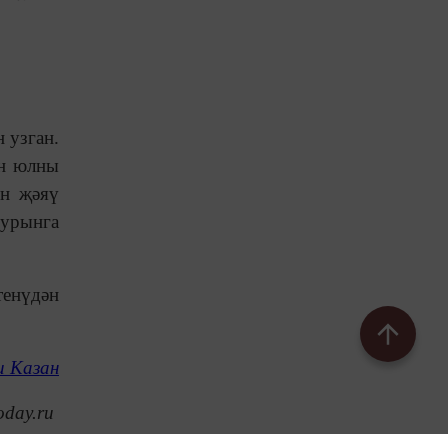
 узган.
ан юлны
ын җәяү
 урынга
тенүдән
 Казан
oday.ru