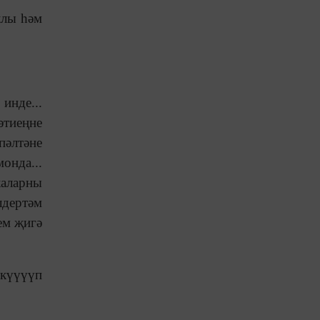
клы һәм
инде...
әтиеңне
пәлтәне
онда...
каларны
лдертәм
зем җигә
 күүүүп