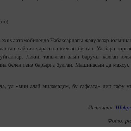
exus автомобилендә Чабаксардагы җәяүлеләр юлыннан
анган хәйрия чарасына килгән булган. Ул бара торг
куйганнар. Ләкин танылган алып баручы калган юл
на белән генә барырга булган. Машинасын да махсус
а, ул «мин алай эшләмәдем, бу сафсата» дип гафу ү
Источник:
Шәһри
Фото:
pt