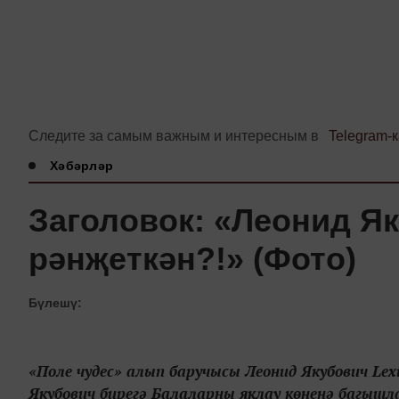
Следите за самым важным и интересным в
Telegram-
Хәбәрләр
Заголовок: «Леонид Я
рәнҗеткән?!» (Фото)
Бүлешү:
«Поле чудес» алып баручысы Леонид Якубович Le
Якубович бирегә Балаларны яклау көненә багышла