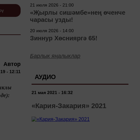
төшерелә!
21 июля 2026 - 21:00
рү
«Җырлы сишәмбе»нең өченче
чарасы узды!
20 июля 2026 - 14:00
Зиннур Хөснияргә 65!
Барлык яңалыклар
Автор
19 - 12:11
АУДИО
ыклы
21 мая 2021 - 16:32
де):
«Кария-Закария» 2021