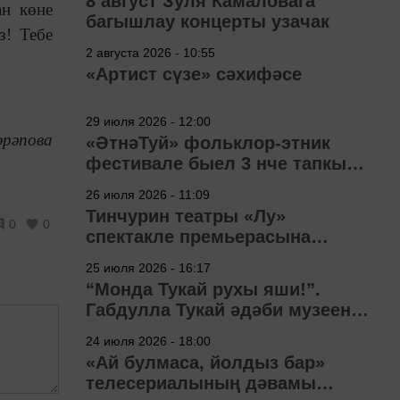
8 август Зуля Камаловага
ан көне
багышлау концерты узачак
з! Тебе
2 августа 2026 - 10:55
«Артист сүзе» сәхифәсе
29 июля 2026 - 12:00
әрәпова
«ӘтнәТуй» фольклор-этник
фестивале быел 3 нче тапкыр
узачак
26 июля 2026 - 11:09
Тинчурин театры «Лу»
0
0
спектакле премьерасына
әзерләнә
25 июля 2026 - 16:17
“Монда Тукай рухы яши!”.
Габдулла Тукай әдәби музеена
40 ел
24 июля 2026 - 18:00
«Ай булмаса, йолдыз бар»
телесериалының дәвамы