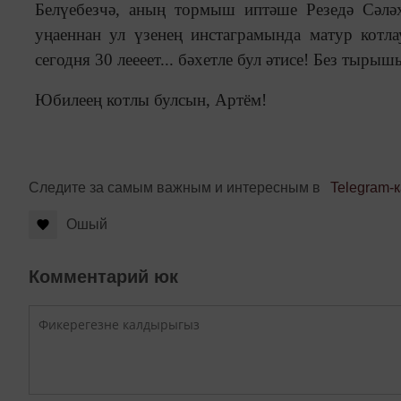
Белүебезчә, аның тормыш иптәше Резедә Сәлә
уңаеннан ул үзенең инстаграмында матур котла
сегодня 30 леееет... бәхетле бул әтисе! Без тырыш
Юбилеең котлы булсын, Артём!
Следите за самым важным и интересным в
Telegram-
Ошый
Комментарий юк