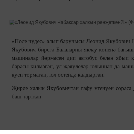
«Поле чудес» алып баручысы Леонид Якубович L
Якубович бирегә Балаларны яклау көненә багышл
машиналар йөрмәсен дип автобус белән ябып 
барасы килмәгән, ул җәяүлеләр юлыннан да маши
куеп тормаган, юл өстендә калдырган.
Җирле халык Якубовичтан гафу үтенүен сораса д
баш тарткан