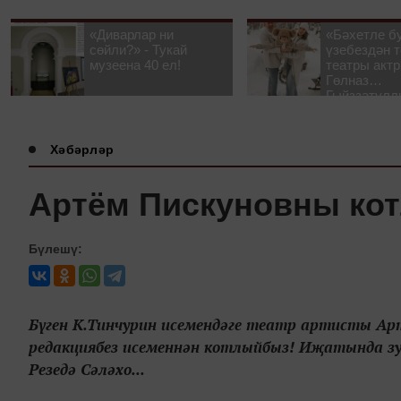
«Диварлар ни
«Бәхетле б
сөйли?» - Тукай
үзебездән т
музеена 40 ел!
театры акт
Гөлназ
Гыйззәтулл
Гатауллина
әңгәмә
Хәбәрләр
Артём Пискуновны ко
Бүлешү:
Бүген К.Тинчурин исемендәге театр артисты Арт
редакциябез исеменнән котлыйбыз! Иҗатында зу
Резедә Сәләхо...