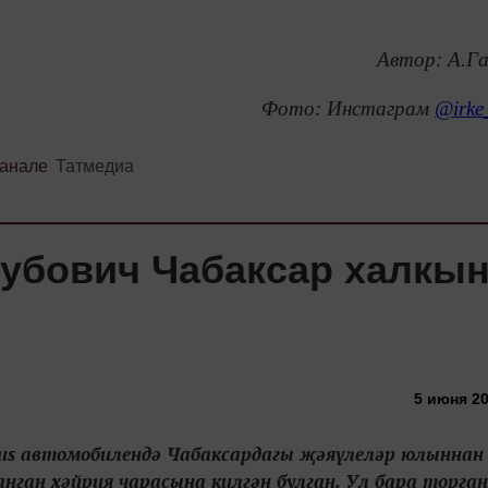
Автор: А.Г
Фото: Инстаграм
@irke_
канале
Татмедиа
кубович Чабаксар халкы
5 июня 20
xus автомобилендә Чабаксардагы җәяүлеләр юлыннан 
нган хәйрия чарасына килгән булган. Ул бара торган 