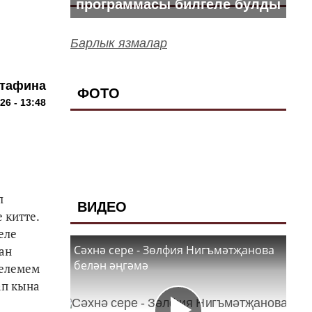
программасы билгеле булды
Барлык язмалар
стафина
ФОТО
26 - 13:48
л
ВИДЕО
 китте.
еле
Сәхнә сере - Зөлфия Нигъмәтҗанова
ан
белән әңгәмә
белемем
ап кына