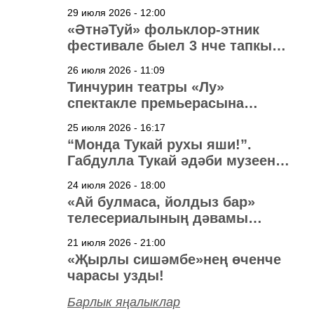
29 июля 2026 - 12:00
«ӘтнәТуй» фольклор-этник
фестивале быел 3 нче тапкыр
узачак
26 июля 2026 - 11:09
Тинчурин театры «Лу»
спектакле премьерасына
әзерләнә
25 июля 2026 - 16:17
“Монда Тукай рухы яши!”.
Габдулла Тукай әдәби музеена
40 ел
24 июля 2026 - 18:00
«Ай булмаса, йолдыз бар»
телесериалының дәвамы
төшерелә!
21 июля 2026 - 21:00
«Җырлы сишәмбе»нең өченче
чарасы узды!
Барлык яңалыклар