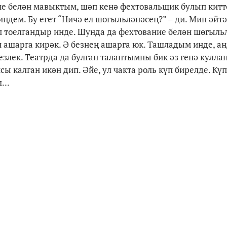
ние белән мавыктым, шәп кенә фехтовальщик булып китт
дем. Бу егет “Ничә ел шөгыльләнәсең?” – ди. Мин әйтәм
 тоелгандыр инде. Шунда да фехтование белән шөгыль
н ашарга кирәк. Ә безнең ашарга юк. Ташладым инде, аң
езлек. Театрда да булган талантымны бик әз генә кулл
ы калган икән дип. Әйе, ул чакта роль күп бирелде. Күп
...