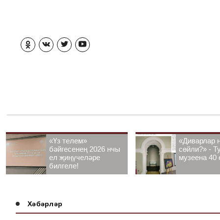
«Үз телем»
«Диварлар 
бәйгесенең 2026 нчы
сөйли?» - Т
ел җиңүчеләре
музеена 40 
билгеле!
Хәбәрләр