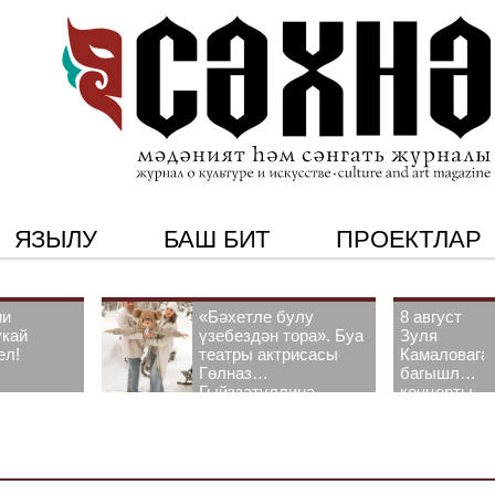
ЯЗЫЛУ
БАШ БИТ
ПРОЕКТЛАР
ни
«Бәхетле булу
8 август
укай
үзебездән тора». Буа
Зуля
ел!
театры актрисасы
Камаловага
Гөлназ
багышлау
Гыйззәтуллина-
концерты
Гатауллина белән
узачак
әңгәмә