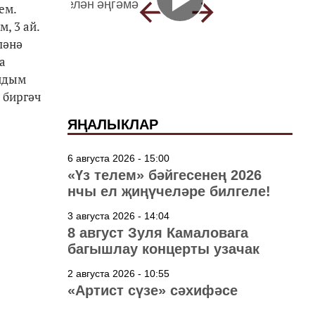
ем.
, 3 ай.
ләнә
а
андым
 биргәч
ЯҢАЛЫКЛАР
6 августа 2026 - 15:00
«Үз телем» бәйгесенең 2026
нчы ел җиңүчеләре билгеле!
3 августа 2026 - 14:04
8 август Зуля Камаловага
багышлау концерты узачак
2 августа 2026 - 10:55
«Артист сүзе» сәхифәсе