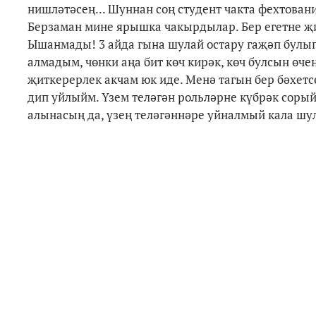
нишләтәсең... Шуннан соң студент чакта фехтова
Берзаман мине ярышка чакырдылар. Бер егетне җиң
Ышанмады! 3 айда гына шулай остару гаҗәп булып
алмадым, чөнки аңа бит көч кирәк, көч булсын өче
җиткерерлек акчам юк иде. Менә тагын бер бәхетс
дип уйлыйм. Үзем теләгән рольләрне күбрәк сорыйс
алынасың да, үзең теләгәннәре уйналмый кала шул