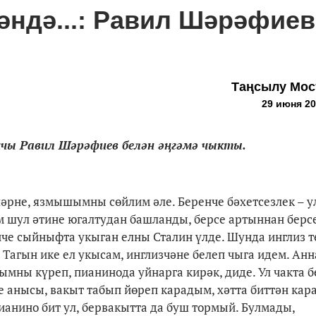
гәндә...: Равил Шәрәфиев
Таңсылу Мо
29 июня 20
чы Равил Шәрәфиев белән әңгәмә чыкты.
әрне, язмышымны сөйлим әле. Беренче бәхетсезлек – у
ем шул әтине югалтудан башланды, берсе артыннан берсе
 нче сыйныфта укыган елны Сталин үлде. Шунда инглиз т
Тагын ике ел укысам, инглизчәне белеп чыга идем. Анн
ны күреп, пианинода уйнарга кирәк, диде. Ул чакта 
 анысы, вакыт табып йөреп карадым, хәтта биттән кар
ианино бит ул, бервакытта да буш тормый. Булмады,