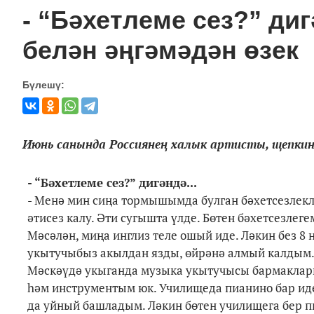
- “Бәхетлеме сез?” ди
белән әңгәмәдән өзек
Бүлешү:
Июнь санында Россиянең халык артисты, щепкин
-
“Бәхетлеме сез?” дигәндә...
- Менә мин сиңа тормышымда булган бәхетсезлекл
әтисез калу. Әти сугышта үлде. Бөтен бәхетсезлег
Мәсәлән, миңа инглиз теле ошый иде. Ләкин без 8
укытучыбыз акылдан язды, өйрәнә алмый калдым. 
Мәскәүдә укыганда музыка укытучысы бармакларым
һәм инструментым юк. Училищеда пианино бар иде
да уйный башладым. Ләкин бөтен училищега бер п