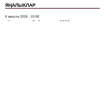
ЯҢАЛЫКЛАР
6 августа 2026 - 15:00
«Үз телем» бәйгесенең 2026 нчы ел
җиңүчеләре билгеле!
3 августа 2026 - 14:04
8 август Зуля Камаловага багышлау
концерты узачак
2 августа 2026 - 10:55
«Артист сүзе» сәхифәсе
29 июля 2026 - 12:00
«ӘтнәТуй» фольклор-этник фестивале
быел 3 нче тапкыр узачак
26 июля 2026 - 11:09
Тинчурин театры «Лу» спектакле
премьерасына әзерләнә