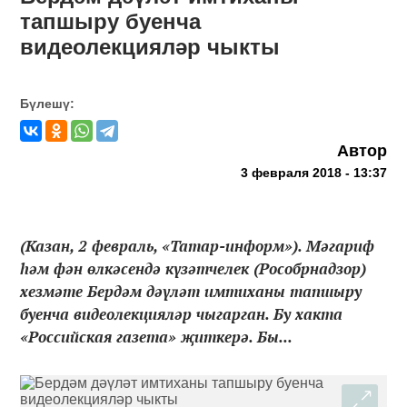
тапшыру буенча
видеолекцияләр чыкты
Бүлешү:
Автор
3 февраля 2018 - 13:37
(Казан, 2 февраль, «Татар-информ»). Мәгариф
һәм фән өлкәсендә күзәтчелек (Рособрнадзор)
хезмәте Бердәм дәүләт имтиханы тапшыру
буенча видеолекцияләр чыгарган. Бу хакта
«Российская газета» җиткерә. Бы...