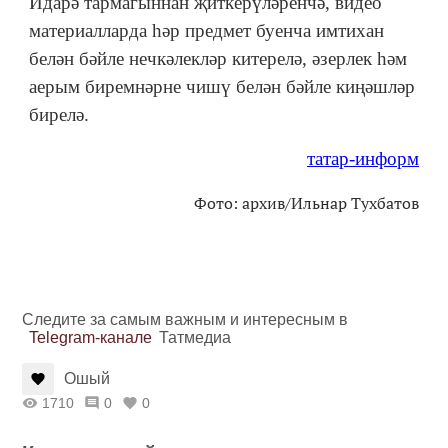
Идарә тармагыннан җиткерүләренчә, видео
материалларда һәр предмет буенча имтихан
белән бәйле нечкәлекләр китерелә, әзерлек һәм
аерым биремнәрне чишү белән бәйле киңәшләр
бирелә.
татар-информ
Фото: архив/Ильнар Тухбатов
Следите за самым важным и интересным в
Telegram-канале
Татмедиа
Ошый
1710
0
0