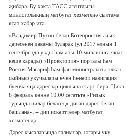
җибәрә. Бу хакта ТАСС агентлыгы
министрлыкның матбугат хезмәтенә сылтама
ясап хәбәр итә.
«Владимир Путин белән Бөтенроссия ачык
дәресенең дәвамы буларак (ул 2017 елның 1
сентябрендә узды һәм аны 10 миллионга якын
кеше карады) «Проектория» порталы һәм
Россия Мәгариф һәм фән министрлыгы өлкән
сыйныф укучылары өчен һөнәри навигация
буенча яңа дәресләр циклына старт бирә. Цикл
8 февраль көнне 10.00 сәгатьтә «Ризык
турында ниләр беләсең» дигән дәрес белән
башлана», – дип искәрттеләр матбугат
хезмәтендә.
Дәрес кысаларында галимнәр, югары уку