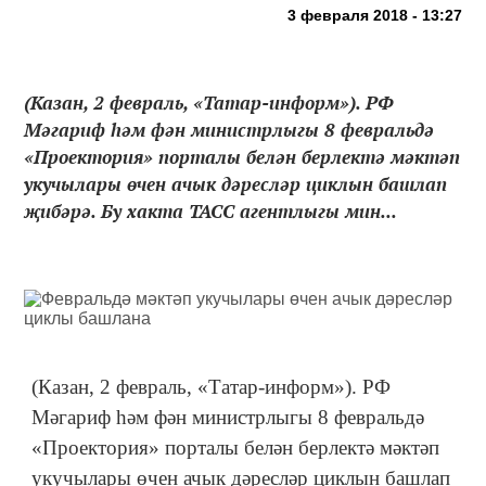
3 февраля 2018 - 13:27
(Казан, 2 февраль, «Татар-информ»). РФ
Мәгариф һәм фән министрлыгы 8 февральдә
«Проектория» порталы белән берлектә мәктәп
укучылары өчен ачык дәресләр циклын башлап
җибәрә. Бу хакта ТАСС агентлыгы мин...
(Казан, 2 февраль, «Татар-информ»). РФ
Мәгариф һәм фән министрлыгы 8 февральдә
«Проектория» порталы белән берлектә мәктәп
укучылары өчен ачык дәресләр циклын башлап