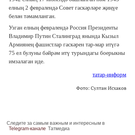
елның 2 февралендә Совет гаскәрләре җиңүе
белән тәмамланган.
Узган елның февралендә Россия Президенты
Владимир Путин Сталинград янында Кызыл
Армиянең фашистлар гаскәрен тар-мар итүгә
75 ел булуны бәйрәм итү турындагы боерыкны
имзалаган иде.
татар-информ
Фото: Султан Исхаков
Следите за самым важным и интересным в
Telegram-канале
Татмедиа