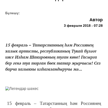
Бүлешү:
Автор
3 февраля 2018 - 07:28
15 февраль – Татарстанның һәм Россиянең
халык артисты, республиканың Тукай бүләге
иясе Илһам Шакировның туган көне! Гасырга
бер генә туа торган бөек татар җырчысы! Сез
барча халыкны илһамландыручы мә...
15 февраль – Татарстанның һәм Россиянең