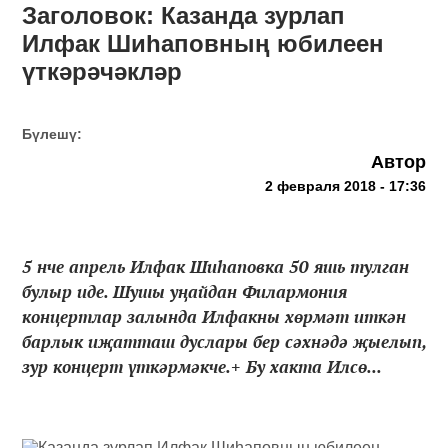
Заголовок: Казанда зурлап
Илфак Шиһаповның юбилеен
үткәрәчәкләр
Бүлешү:
Автор
2 февраля 2018 - 17:36
5 нче апрель Илфак Шиһаповка 50 яшь тулган
булыр иде. Шушы уңайдан Филармония
концертлар залында Илфакны хөрмәт иткән
барлык иҗатташ дуслары бер сәхнәдә җыелып,
зур концерт үткәрмәкче.+ Бу хакта Илсө...