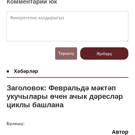
Комментарий юк
Теркәлү
Җибәрү
Хәбәрләр
Заголовок: Февральдә мәктәп
укучылары өчен ачык дәресләр
циклы башлана
Бүлешү:
Автор