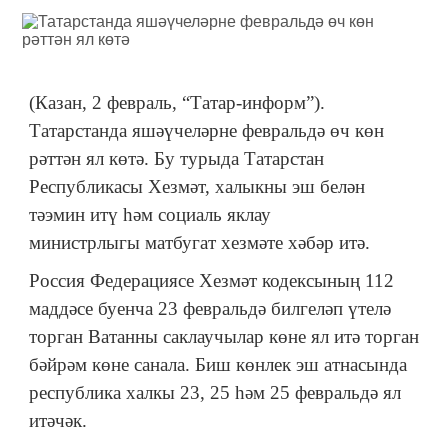
(Казан, 2 февраль, “Татар-информ”).
Татарстанда яшәүчеләрне февральдә өч көн
рәттән ял көтә. Бу турыда Татарстан
Республикасы Хезмәт, халыкны эш белән
тәэмин итү һәм социаль яклау
министрлыгы матбугат хезмәте хәбәр итә.
Россия Федерациясе Хезмәт кодексының 112
маддәсе буенча 23 февральдә билгеләп үтелә
торган Ватанны саклаучылар көне ял итә торган
бәйрәм көне санала. Биш көнлек эш атнасында
республика халкы 23, 25 һәм 25 февральдә ял
итәчәк.