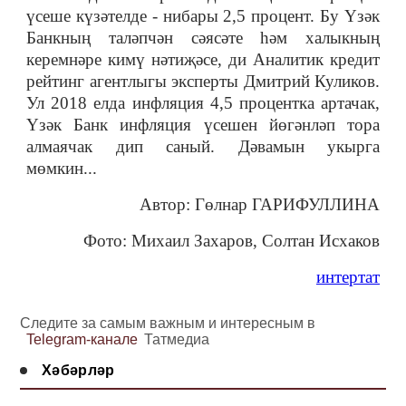
үсеше күзәтелде - нибары 2,5 процент. Бу Үзәк
Банкның таләпчән сәясәте һәм халыкның
керемнәре кимү нәтиҗәсе, ди Аналитик кредит
рейтинг агентлыгы эксперты Дмитрий Куликов.
Ул 2018 елда инфляция 4,5 процентка артачак,
Үзәк Банк инфляция үсешен йөгәнләп тора
алмаячак дип саный. Дәвамын укырга
мөмкин...
Автор: Гөлнар ГАРИФУЛЛИНА
Фото: Михаил Захаров, Солтан Исхаков
интертат
Следите за самым важным и интересным в
Telegram-канале
Татмедиа
Хәбәрләр