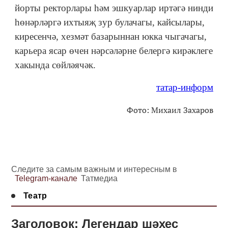
йорты ректорлары һәм эшкуарлар иртәгә нинди
һөнәрләргә ихтыяҗ зур булачагы, кайсылары,
киресенчә, хезмәт базарыннан юкка чыгачагы,
карьера ясар өчен нәрсәләрне белергә кирәклеге
хакында сөйләячәк.
татар-информ
Фото: Михаил Захаров
Следите за самым важным и интересным в
Telegram-канале
Татмедиа
Театр
Заголовок: Легендар шәхес