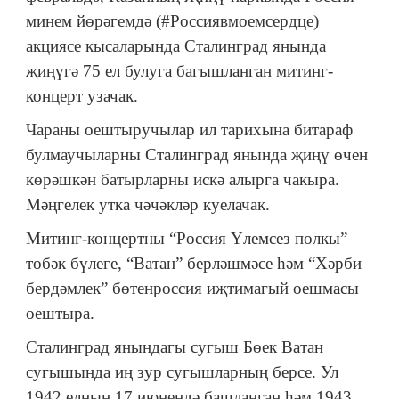
минем йөрәгемдә (#Россиявмоемсердце)
акциясе кысаларында Сталинград янында
җиңүгә 75 ел булуга багышланган митинг-
концерт узачак.
Чараны оештыручылар ил тарихына битараф
булмаучыларны Сталинград янында җиңү өчен
көрәшкән батырларны искә алырга чакыра.
Мәңгелек утка чәчәкләр куелачак.
Митинг-концертны “Россия Үлемсез полкы”
төбәк бүлеге, “Ватан” берләшмәсе һәм “Хәрби
бердәмлек” бөтенроссия иҗтимагый оешмасы
оештыра.
Сталинград янындагы сугыш Бөек Ватан
сугышында иң зур сугышларның берсе. Ул
1942 елның 17 июнендә башланган һәм 1943