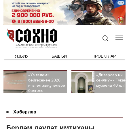
ЯЗЫЛУ
БАШ БИТ
ПРОЕКТЛАР
«Үз телем»
«Диварлар ни
бәйгесенең 2026
сөйли?» - Тукай
нчы ел җиңүчеләре
музеена 40 ел!
билгеле!
Хәбәрләр
Бердәм дәүләт имтиханы