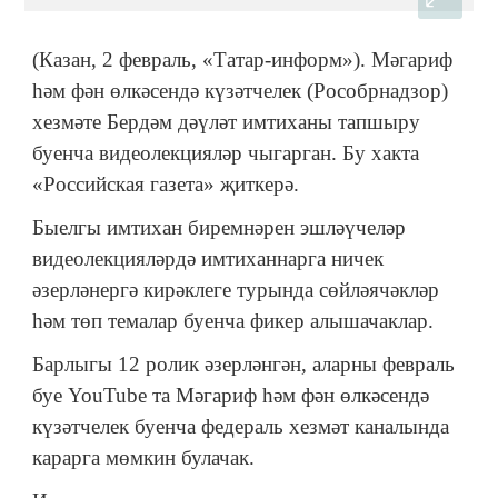
(Казан, 2 февраль, «Татар-информ»). Мәгариф
һәм фән өлкәсендә күзәтчелек (Рособрнадзор)
хезмәте Бердәм дәүләт имтиханы тапшыру
буенча видеолекцияләр чыгарган. Бу хакта
«Российская газета» җиткерә.
Быелгы имтихан биремнәрен эшләүчеләр
видеолекцияләрдә имтиханнарга ничек
әзерләнергә кирәклеге турында сөйләячәкләр
һәм төп темалар буенча фикер алышачаклар.
Барлыгы 12 ролик әзерләнгән, аларны февраль
буе YouTube та Мәгариф һәм фән өлкәсендә
күзәтчелек буенча федераль хезмәт каналында
карарга мөмкин булачак.