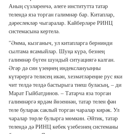
Аның сүзләренчә, әлеге институтта татар
телендә яза торган галимнәр бар. Китаплар,
дәреслекләр чыгаралар. Кайберләре РИНЦ
системасына кертелә.
"Әмма, кызганыч, ул китапларга бернинди
сылтама ясамыйлар. Шуңа күрә, безнең
галимнәр бүген шундый ситуациягә калган.
Әгәр дә син үзеңнең индекслануыңны
күтәрергә телисең икән, хезмәтләреңне рус яки
чит телдә телдә бастырыга тиеш буласың, – ди
Марат Гыйбатдинов. – Татарча яза торган
галимнәргә ярдәм йөзеннән, татар телен фән
теле буларак саклый торган чаралар кирәк. Ул
чаралар төрле булырга мөмкин. Әйтик, татар
телендә дә РИНЦ кебек үзебезнең системаны