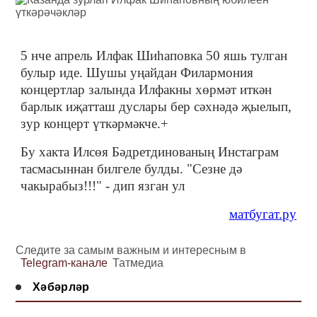
5 нче апрель Илфак Шиһаповка 50 яшь тулган
булыр иде. Шушы уңайдан Филармония
концертлар залында Илфакны хөрмәт иткән
барлык иҗатташ дуслары бер сәхнәдә җыелып,
зур концерт үткәрмәкче.+
Бу хакта Илсөя Бәдретдинованың Инстаграм
тасмасыннан билгеле булды. "Сезне дә
чакырабыз!!!" - дип язган ул
матбугат.ру
Следите за самым важным и интересным в
Telegram-канале
Татмедиа
Хәбәрләр