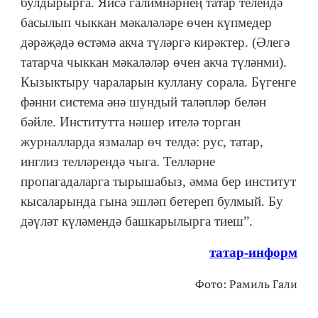
булдырырга. Яисә галимнәрнең татар телендә
басылып чыккан мәкаләләре өчен күпмедер
дәрәҗәдә өстәмә акча түләргә кирәктер. (Әлегә
татарча чыккан мәкаләләр өчен акча түләнми).
Кызыктыру чараларын куллану сорала. Бүгенге
фәнни система әнә шундый таләпләр белән
бәйле. Институтта нәшер ителә торган
журналларда язмалар өч телдә: рус, татар,
инглиз телләрендә чыга. Телләрне
пропагадаларга тырышабыз, әмма бер институт
кысаларында гына эшләп бетереп булмый. Бу
дәүләт күләмендә башкарылырга тиеш”.
татар-информ
Фото: Рамиль Гали