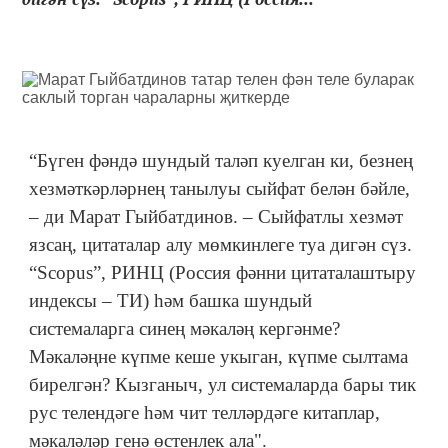
“Бүген фәндә шундый таләп куелган ки, безнең
хезмәткәрләрнең танылуы сыйфат белән бәйле,
– ди Марат Гыйбатдинов. – Сыйфатлы хезмәт
язсаң, цитаталар алу мөмкинлеге туа дигән сүз.
“Scopus”, РИНЦ (Россия фәнни цитаталаштыру
индексы – ТИ) һәм башка шундый
системаларга синең мәкаләң кергәнме?
Мәкаләңне күпме кеше укыган, күпме сылтама
бирелгән? Кызганыч, ул системаларда бары тик
рус телендәге һәм чит телләрдәге китаплар,
мәкаләләр генә өстенлек ала".