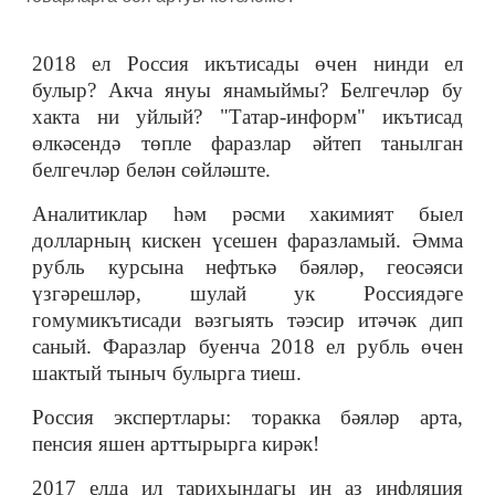
2018 ел Россия икътисады өчен нинди ел
булыр? Акча януы янамыймы? Белгечләр бу
хакта ни уйлый? "Татар-информ" икътисад
өлкәсендә төпле фаразлар әйтеп танылган
белгечләр белән сөйләште.
Аналитиклар һәм рәсми хакимият быел
долларның кискен үсешен фаразламый. Әмма
рубль курсына нефтькә бәяләр, геосәяси
үзгәрешләр, шулай ук Россиядәге
гомумикътисади вәзгыять тәэсир итәчәк дип
саный. Фаразлар буенча 2018 ел рубль өчен
шактый тыныч булырга тиеш.
Россия экспертлары: торакка бәяләр арта,
пенсия яшен арттырырга кирәк!
2017 елда ил тарихындагы иң аз инфляция