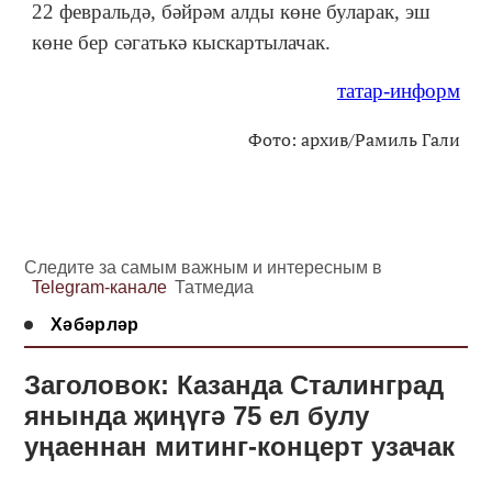
22 февральдә, бәйрәм алды көне буларак, эш
көне бер сәгатькә кыскартылачак.
татар-информ
Фото: архив/Рамиль Гали
Следите за самым важным и интересным в
Telegram-канале
Татмедиа
Хәбәрләр
Заголовок: Казанда Сталинград
янында җиңүгә 75 ел булу
уңаеннан митинг-концерт узачак