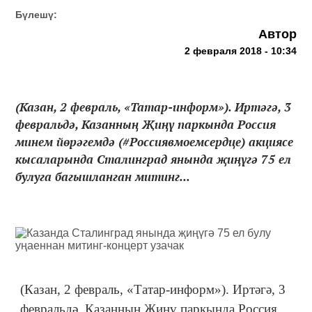
Бүлешү:
Автор
2 февраля 2018 - 10:34
(Казан, 2 февраль, «Татар-информ»). Иртәгә, 3
февральдә, Казанның Җиңү паркында Россия
минем йөрәгемдә (#Россиявмоемсердце) акциясе
кысаларында Сталинград янында җиңүгә 75 ел
булуга багышланган митинг...
(Казан, 2 февраль, «Татар-информ»). Иртәгә, 3
февральдә, Казанның Җиңү паркында Россия