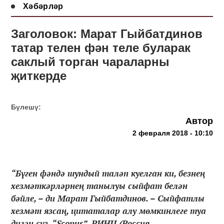
Хәбәрләр
Заголовок: Марат Гыйбатдинов
татар телен фән теле буларак
саклый торган чараларны
җиткерде
Бүлешү:
Автор
2 февраля 2018 - 10:10
“Бүген фәндә шундый таләп куелган ки, безнең
хезмәткәрләрнең танылуы сыйфат белән
бәйле, – ди Марат Гыйбатдинов. – Сыйфатлы
хезмәт язсаң, цитаталар алу мөмкинлеге туа
дигән сүз. “Scopus”, РИНЦ (Россия...