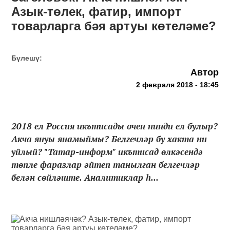
Азык-төлек, фатир, импорт
товарларга бәя артуы көтеләме?
Бүлешү:
Автор
2 февраля 2018 - 18:45
2018 ел Россия икътисады өчен нинди ел булыр?
Акча януы янамыймы? Белгечләр бу хакта ни
уйлый? "Татар-информ" икътисад өлкәсендә
төпле фаразлар әйтеп танылган белгечләр
белән сөйләште. Аналитиклар һ...