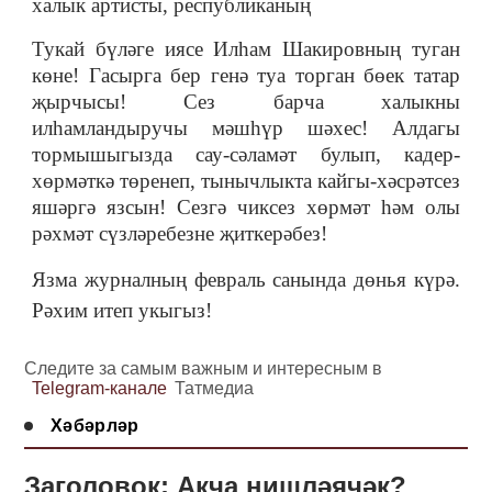
халык артисты, республиканың
Тукай бүләге иясе Илһам Шакировның туган
көне! Гасырга бер генә туа торган бөек татар
җырчысы! Сез барча халыкны
илһамландыручы мәшһүр шәхес! Алдагы
тормышыгызда сау-сәламәт булып, кадер-
хөрмәткә төренеп, тынычлыкта кайгы-хәсрәтсез
яшәргә язсын! Сезгә чиксез хөрмәт һәм олы
рәхмәт сүзләребезне җиткерәбез!
Язма журналны
ң февраль санында дөн
ья к
үрә.
Рәхим итеп укыгыз!
Следите за самым важным и интересным в
Telegram-канале
Татмедиа
Хәбәрләр
Заголовок: Акча нишләячәк?