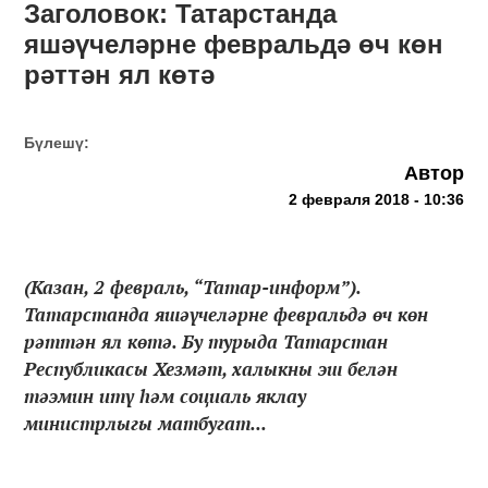
Заголовок: Татарстанда
яшәүчеләрне февральдә өч көн
рәттән ял көтә
Бүлешү:
Автор
2 февраля 2018 - 10:36
(Казан, 2 февраль, “Татар-информ”).
Татарстанда яшәүчеләрне февральдә өч көн
рәттән ял көтә. Бу турыда Татарстан
Республикасы Хезмәт, халыкны эш белән
тәэмин итү һәм социаль яклау
министрлыгы матбугат...