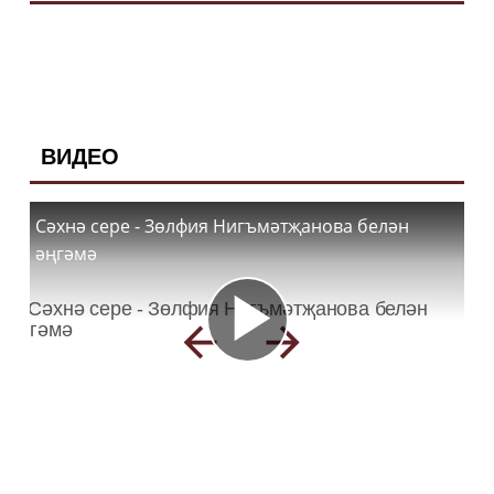
ВИДЕО
Сәхнә сере - Зөлфия Нигъмәтҗанова белән
әңгәмә