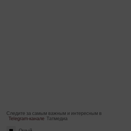
Следите за самым важным и интересным в
Telegram-канале
Татмедиа
Ошый