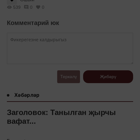
539
0
0
Комментарий юк
Теркәлү
Җибәрү
Хәбәрләр
Заголовок: Танылган җырчы
вафат...