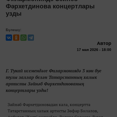
Фәрхетдинова концертлары
узды
Бүлешү:
Автор
17 мая 2026 - 18:00
Г. Тукай исемендәге Филармониядә 3 көн буе
тулы заллар белән Татарстанның халык
артисты Зәйнәб Фәрхетдинованың
концертлары узды!
Зәйнәб Фәрхетдиновадан кала, концертта
Татарстанның халык артисты Зөфәр Билалов,