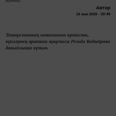
Бүлешү:
Автор
16 мая 2026 - 20:49
Татарстанның атказанган артисты,
күпләрнең яраткан җырчысы Резидә Кадыйрова
бакыйлыкка күчкән.