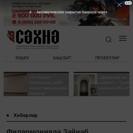
3
Автоматическое закрытие баннера через
ЯЗЫЛУ
БАШ БИТ
ПРОЕКТЛАР
«Үз телем»
«Диварлар ни
бәйгесенең 2026
сөйли?» - Тукай
нчы ел җиңүчеләре
музеена 40 ел!
билгеле!
Хәбәрләр
Филармониядә Зәйнәб