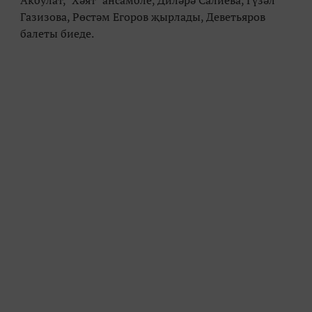
Акбулат, "Хәят" ансамбле, Диләрә Салиева, Гүзәл
Газизова, Рөстәм Егоров җырлады, Деветьяров
балеты биеде.