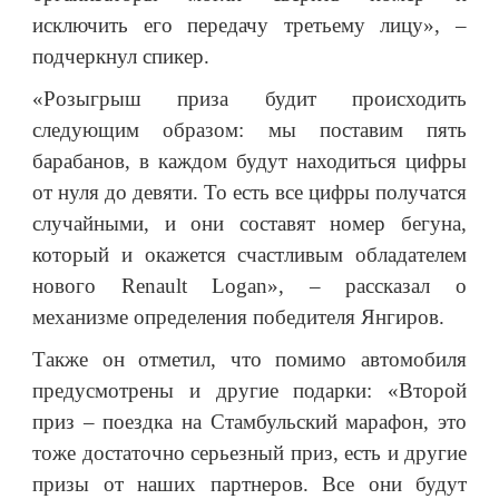
исключить его передачу третьему лицу», –
подчеркнул спикер.
«Розыгрыш приза будит происходить
следующим образом: мы поставим пять
барабанов, в каждом будут находиться цифры
от нуля до девяти. То есть все цифры получатся
случайными, и они составят номер бегуна,
который и окажется счастливым обладателем
нового Renault Logan», – рассказал о
механизме определения победителя Янгиров.
Также он отметил, что помимо автомобиля
предусмотрены и другие подарки: «Второй
приз – поездка на Стамбульский марафон, это
тоже достаточно серьезный приз, есть и другие
призы от наших партнеров. Все они будут