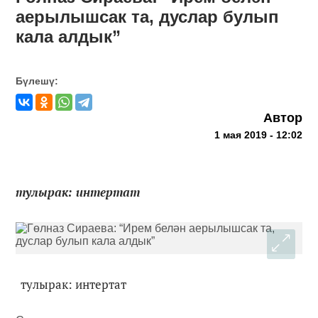
аерылышсак та, дуслар булып
кала алдык”
Бүлешү:
Автор
1 мая 2019 - 12:02
тулырак: интертат
тулырак: интертат