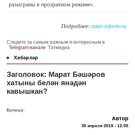
разыграны в прозрачном режиме».
Подробнее:
tatar-inform.ru
Следите за самым важным и интересным в
Telegram-канале
Татмедиа
Хәбәрләр
Заголовок: Марат Бәшәров
хатыны белән янәдән
кавышкан?
Бүлешү:
Автор
30 апреля 2019 - 12:05