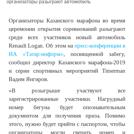
Организаторы Казанского марафона во время
церемонии открытия соревнований разыграют
среди всех участников новый автомобиль
Renault Logan. Об этом на
пресс-конференции в
ИА «Татар-информ»
, посвященной забегу,
сообщил директор Казанского марафона-2019
и серии спортивных мероприятий Timerman
Вадим Янгиров.
«В розыгрыше участвуют все
зарегистрированные участники. Нагрудный
номер бегуна будет опознавательным
документом для получения приза. Помимо
этого, нужно будет прийти с паспортом, чтобы
организаторы могли сверить номер и