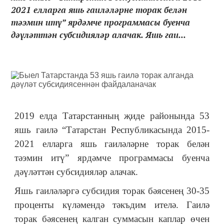
2021 елларга яшь гаиләләрне торак белән
тәэмин итү” ярдәмче программасы буенча
дәүләттән субсидияләр алачак. Яшь гаи...
2019 елда Татарстанның җиде районында 53
яшь гаилә “Татарстан Республикасында 2015-
2021 елларга яшь гаиләләрне торак белән
тәэмин итү” ярдәмче программасы буенча
дәүләттән субсидияләр алачак.
Яшь гаиләләргә субсидия торак бәясенең 30-35
проценты күләмендә тәкъдим ителә. Гаилә
торак бәясенең калган суммасын каплар өчен