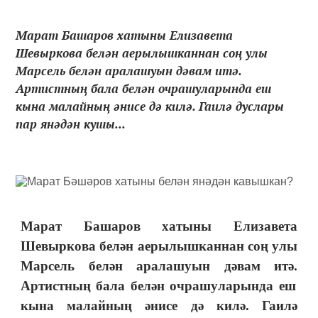
Марат Башаров хатыны Елизавета
Шевыркова белән аерылышканнан соң улы
Марсель белән аралашуын дәвам итә.
Артистның бала белән очрашуларында еш
кына малайның әнисе дә килә. Гаилә дуслары
пар янәдән кушы...
Марат Башаров хатын
ы
Елизавета
Ше
в
ыркова бел
ән
а
ерылышканнан соң улы
Марсель белән аралашу
ын дәвам итә.
Артист
ның
бала белән очрашулар
ын
да еш
кына малайның әнисе
дә килә.
Г
аилә