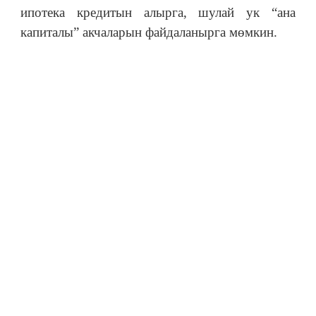
ипотека кредитын алырга, шулай ук “ана
капиталы” акчаларын файдаланырга мөмкин.