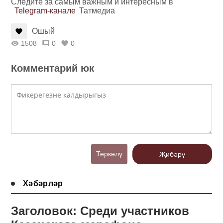
Следите за самым важным и интересным в
Telegram-канале
Татмедиа
Ошый
1508
0
0
Комментарий юк
Теркәлү
Җибәрү
Хәбәрләр
Заголовок: Среди участников