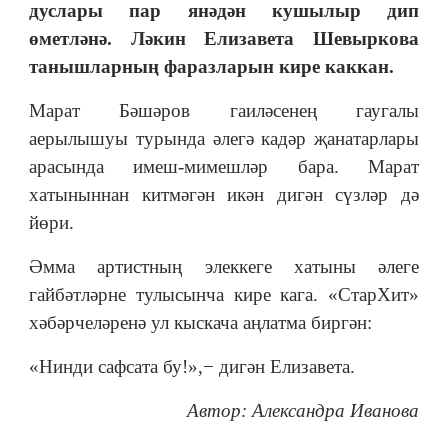
дуслары пар янә
дән
кушылыр дип
өметләнә. Ләкин Е
лизавета Ше
в
ыркова
танышларның фаразларын кире как
кан
.
Марат Бәшәров гаиләсенең гаугалы
аерылышуы турында әлегә кадәр җанатарлары
арасында имеш-мимешләр бара. Марат
хатыныннан китмәгән икән дигән сүзләр дә
йөри.
Әмма артистның элеккеге хатыны әлеге
гайбәтләрне тулысынча кире кага. «СтарХит»
хәбәрчеләренә ул кыскача аңлатма биргән:
«Нинди сафсата бу!»,− дигән Елизавета.
Автор: Александра Иванова