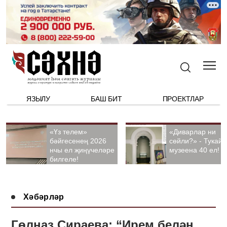
ЯЗЫЛУ
БАШ БИТ
ПРОЕКТЛАР
«Үз телем»
«Диварлар ни
бәйгесенең 2026
сөйли?» - Тукай
нчы ел җиңүчеләре
музеена 40 ел!
билгеле!
Хәбәрләр
Гөлназ Сираева: “Ирем белән