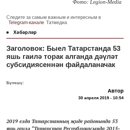
Фото: Legion-Media
Следите за самым важным и интересным в
Telegram-канале
Татмедиа
Хәбәрләр
Заголовок: Быел Татарстанда 53
яшь гаилә торак алганда дәүләт
субсидиясеннән файдаланачак
Бүлешү:
Автор
30 апреля 2019 - 10:54
2019 елда Татарстанның җиде районында 53
яшь гаилә “Татарстан Республикасында 2015-