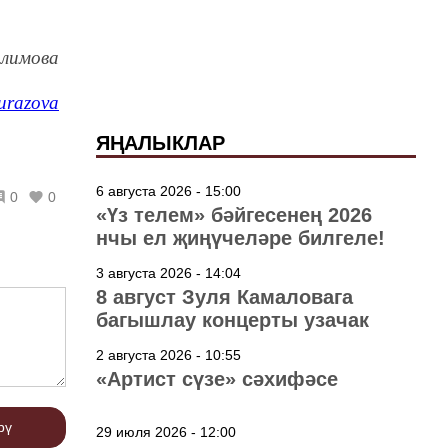
алимова
urazova
ЯҢАЛЫКЛАР
6 августа 2026 - 15:00
0
0
«Үз телем» бәйгесенең 2026
нчы ел җиңүчеләре билгеле!
3 августа 2026 - 14:04
8 август Зуля Камаловага
багышлау концерты узачак
2 августа 2026 - 10:55
«Артист сүзе» сәхифәсе
рү
29 июля 2026 - 12:00