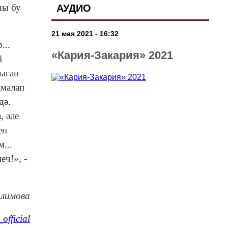
чы бу
АУДИО
21 мая 2021 - 16:32
...
«Кария-Закария» 2021
й
тыган
амалап
дә.
, әле
еп
...
еч!», -
алимова
official