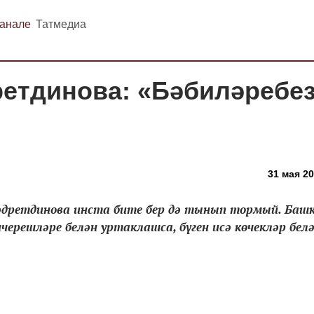
канале
Татмедиа
ретдинова: «Бәбиләребе
31 мая 20
дретдинова инста бите бер дә тынып тормый. Баш
черешләре белән уртаклашса, бүген исә көчекләр бел