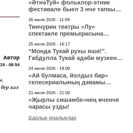
«ӘтнәТуй» фольклор-этник
фестивале быел 3 нче тапкыр
узачак
26 июля 2026 - 11:09
Тинчурин театры «Лу»
спектакле премьерасына
әзерләнә
25 июля 2026 - 16:17
“Монда Тукай рухы яши!”.
Автор
Габдулла Тукай әдәби музеена
40 ел
19 - 08:54
24 июля 2026 - 18:00
«Ай булмаса, йолдыз бар»
ы.
телесериалының дәвамы
бер хәл
төшерелә!
21 июля 2026 - 21:00
«Җырлы сишәмбе»нең өченче
чарасы узды!
Барлык яңалыклар