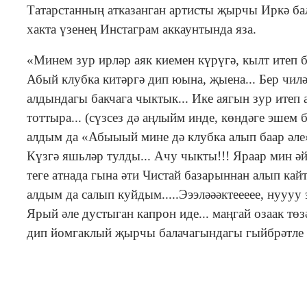
Татарстанның атказанган артисты җырчы Иркә б
хакта үзенең Инстаграм аккаунтында яза.
«Минем зур ирләр аяк киемен күрүгә, кылт итеп б
Абый клубка китәргә дип юына, җыена... Бер чилә
алдындагы бакчага чыктык... Ике аягын зур итеп 
тоттыра... (сүзсез дә аңлыйм инде, көндәге эшем
алдым да «Абыыый мине дә клубка алып баар әле»,
Күзгә яшьләр тулды... Ачу чыкты!!! Яраар мин әйт
теге атнада гына әти Чистай базарыннан алып кайт
алдым да салып куйдым.....Эээләәәктеееее, нуууу 
Ярый әле дустыган капрон иде... маңгай озаак төзә
дип йомгаклый җырчы балачагындагы гыйбрәтле