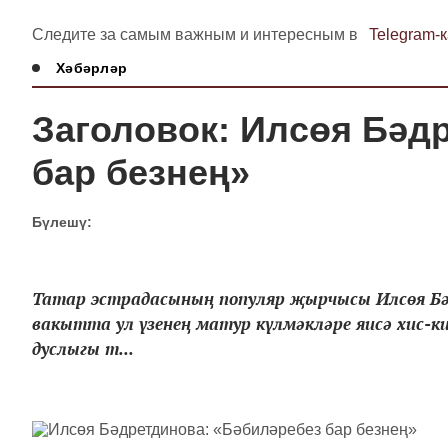
Следите за самым важным и интересным в
Telegram-
Хәбәрләр
Заголовок: Илсөя Бәд
бар безнең»
Бүлешү:
Татар эстрадасының популяр җырчысы Илсөя Бә
вакытта ул үзенең матур күлмәкләре яисә хис-ки
дуслыгы т...