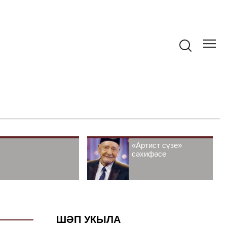
«Артист сүзе»
сәхифәсе
ШӘП УКЫЛА