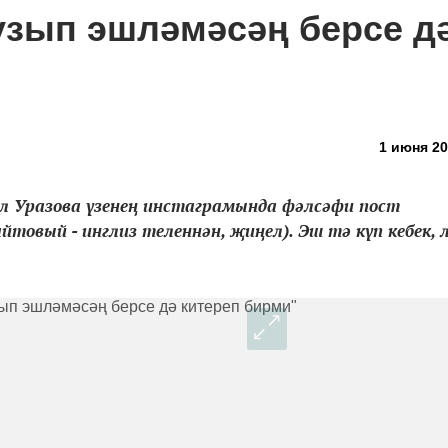
тузып эшләмәсәң берсе д
1 июня 20
л Уразова үзенең инстаграмында фәлсәфи пост
товый - инглиз теленнән, җиңел). Эш тә күп кебек, 