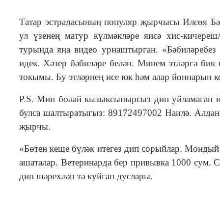
Татар эстрадасының популяр җырчысы Илсөя Бәд
ул үзенең матур күлмәкләре яисә хис-кичереш
турында яңа видео урнаштырган. «Бәбиләребез 
идек. Хәзер бәбиләре белән. Минем этләргә бик
токымы. Бу этләрнең исе юк һәм алар йоннарын 
Р.S. Мин болай кызыксынырсыз дип уйламаган и
булса шалтыратыгыз: 89172497002 Наилә. Алдан 
җырчы.
«Бөтен кеше бүләк итегез дип сорыйлар. Мондый
ашаталар. Ветеринарда бер привывка 1000 сум. С
дип шәрехләп тә куйган дуслары.