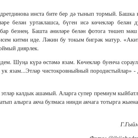
ретдинова инста бите бер дә тынып тормый. Башка 
ләре белән уртаклашса, бүген исә көчекләр белән 
бар безнең. Башта әниләре белән фотога төшеп мәш
 исем китми иде. Ләкин бу токым бигрәк матур. «Аки
коймый диярлек.
дем. Шуңа күрә өстәмә язам. Көчекләр буенча сорау
ук язам...Этләр чистокровныйный породистыйлар» - 
 этләр калдык ашамый. Аларга супер премиум кыйбат
атып алырга акча булмаса нинди акчага тотырга жыена
Г.Гый