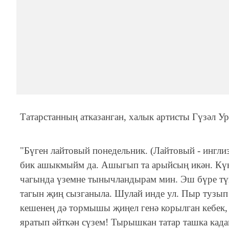
Татарстанның атказанган, халык артисты Гүзәл У
"Бүген лайтовый понедельник. (Лайтовый - инглиз
бик ашыкмыйм да. Ашыгып та арыйсың икән. Кү
чагында үземне тынычландырам мин. Эш бүре түг
тагын җиң сызганыла. Шулай инде ул. Пыр тузып 
кешенең дә тормышы җиңел генә корылган кебек, 
яратып әйткән сүзем! Тырышкан татар ташка када