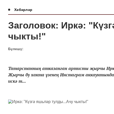
Хәбәрләр
Заголовок: Иркә: "Күз
чыкты!"
Бүлешү:
Татарстанның атказанган артисты җырчы Иркә
Җырчы бу хакта үзенең Инстаграм аккаунтында я
искә т...