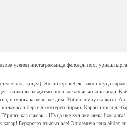
разова үзенең инстаграмында фәлсәфи пост урнаштырга
 теленнән, җиңел). Эш тә күп кебек, ләкин шуңа карам
ңел тынычлыгы җитми шикелле ашыгып яшәгәндә. Ка
ел, урманга качмас әле дим. Унбиш минутка җитә. Ан
эшләмәсәң берсе дә китереп бирми. Карап торганда ба
"Үрдәге каз сымак". Шуңа ике кул ике аякка һәм алга
к кагар! Берәрегез языгыз әле! Эшләмичә генә әйбәт я