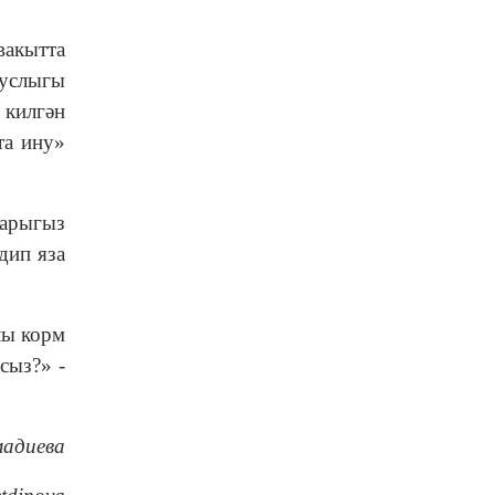
вакытта
дуслыгы
 килгән
та ину»
ларыгыз
дип яза
лы корм
сыз?» -
мадиева