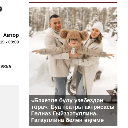
ә
Автор
19 - 09:00
ләкин
«Бәхетле булу үзебездән
тора». Буа театры актрисасы
Гөлназ Гыйззәтуллина-
Гатауллина белән әңгәмә