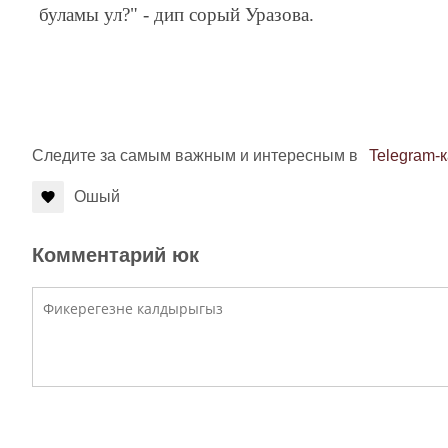
буламы ул?" - дип сорый Уразова.
Следите за самым важным и интересным в
Telegram-
Ошый
Комментарий юк