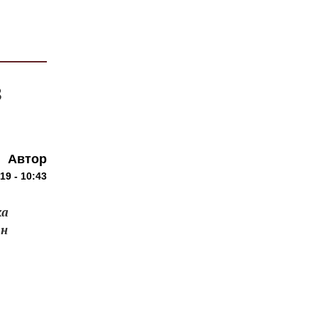
з
Автор
19 - 10:43
ка
ән