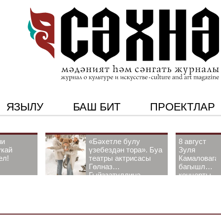
ЯЗЫЛУ
БАШ БИТ
ПРОЕКТЛАР
ни
«Бәхетле булу
8 август
укай
үзебездән тора». Буа
Зуля
ел!
театры актрисасы
Камаловага
Гөлназ
багышлау
Гыйззәтуллина-
концерты
Гатауллина белән
узачак
әңгәмә