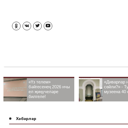
«Үз телем»
«Диварлар 
бәйгесенең 2026 нчы
сөйли?» - Т
ел җиңүчеләре
музеена 40 
билгеле!
Хәбәрләр