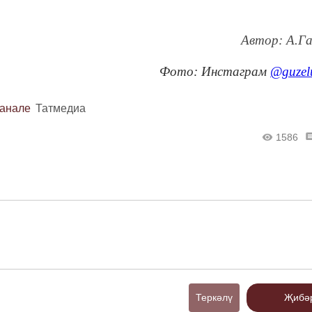
Автор: А.Г
Фото: Инстаграм
@guzel
канале
Татмедиа
1586
Теркәлү
Җибә