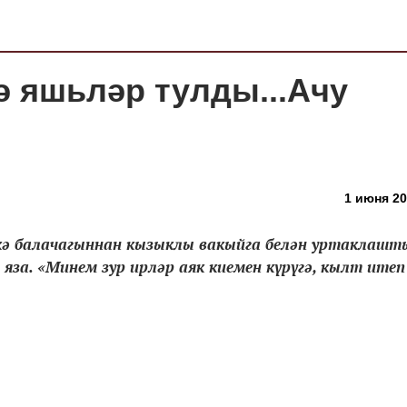
гә яшьләр тулды...Ачу
1 июня 20
 балачагыннан кызыклы вакыйга белән уртаклашт
за. «Минем зур ирләр аяк киемен күрүгә, кылт итеп 