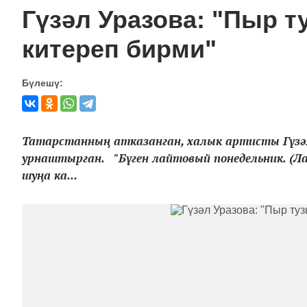
Гүзәл Уразова: "Пыр 
китереп бирми"
Бүлешү:
Татарстанның атказанган, халык артисты Гүзә
урнаштырган. "Бүген лайтовый понедельник. (Лай
шуңа ка...