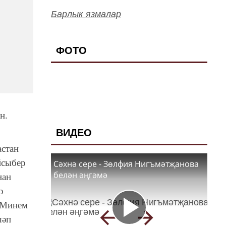
Барлык язмалар
ФОТО
н.
ВИДЕО
астан
йсыбер
Сәхнә сере - Зөлфия Нигъмәтҗанова
белән әңгәмә
нан
р
! Минем
шәп