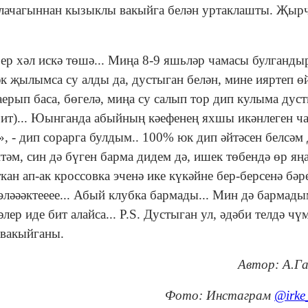
алачагыннан кызыклы вакыйга белән уртаклашты. Җыр
ер хәл искә төшә... Миңа 8-9 яшьләр чамасы булгандыр
к җылымса су алды да, дустыган белән, мине ияртеп ө
аерып баса, бөгелә, миңа су салып тор дип кулыма дус
 бит)... Юынганда абыйның кәефенең яхшы икәнлеген ч
 - дип сорарга булдым.. 100% юк дип әйтәсен белсәм 
әм, син дә бүген барма дидем дә, ишек төбендә өр яңа
кан ап-ак кроссовка эченә ике күкәйне бер-берсенә бәр
эләәәктееее... Абый клубка бармады... Мин дә бармадым
лер иде бит алайса... P.S. Дустыган ул, әдәби телдә чүм
 вакыйганы.
Автор: А.Г
Фото: Инстаграм
@irke_