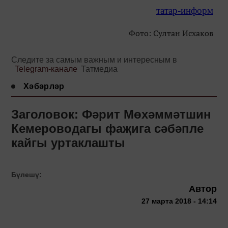
татар-информ
Фото: Султан Исхаков
Следите за самым важным и интересным в
Telegram-канале
Татмедиа
Хәбәрләр
Заголовок: Фәрит Мөхәммәтшин
Кемероводагы фаҗига сәбәпле
кайгы уртаклашты
Бүлешү:
Автор
27 марта 2018 - 14:14