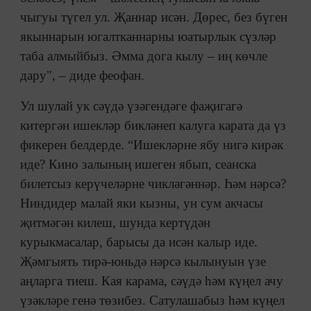
чыгуы түгел ул. Җаннар исән. Дөрес, без бүген
якыннарын югалтканнарны юатырлык сүзләр
таба алмыйбыз. Әмма дога кылу – иң көчле
дару", – диде феофан.
Ул шулай ук сәүдә үзәгендәге фаҗигагә
китергән ишекләр бикләнеп калуга карата да үз
фикерен белдерде. “Ишекләрне ябу нигә кирәк
иде? Кино залының ишеген ябып, сеанска
билетсыз керүчеләрне чикләгәннәр. Һәм нәрсә?
Ниндидер малай яки кызны, ун сум акчасы
җитмәгән килеш, шунда кертүдән
курыкмасалар, барысы да исән калыр иде.
Җәмгыять тирә-юньдә нәрсә кылынуын үзе
аңларга тиеш. Кая карама, сәүдә һәм күңел ачу
үзәкләре генә төзибез. Сатулашабыз һәм күңел