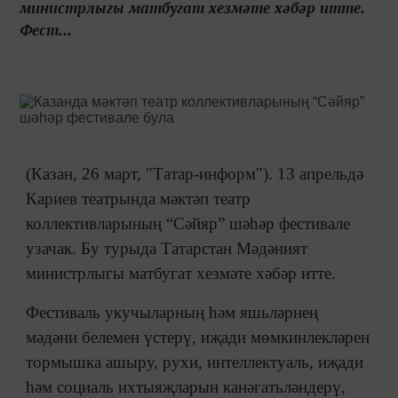
министрлыгы матбугат хезмәте хәбәр итте.
Фест...
(Казан, 26 март, "Татар-информ"). 13 апрельдә
Кариев театрында мәктәп театр
коллективларының “Сәйяр” шәһәр фестивале
узачак. Бу турыда Татарстан Мәдәният
министрлыгы матбугат хезмәте хәбәр итте.
Фестиваль укучыларның һәм яшьләрнең
мәдәни белемен үстерү, иҗади мөмкинлекләрен
тормышка ашыру, рухи, интеллектуаль, иҗади
һәм социаль ихтыяҗларын канәгатьләндерү,