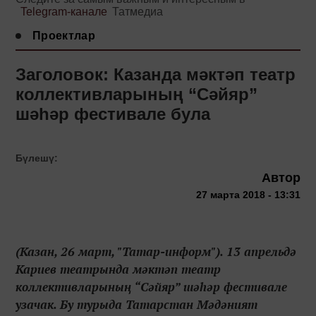
Telegram-канале
Татмедиа
Проектлар
Заголовок: Казанда мәктәп театр
коллективларының “Сәйяр”
шәһәр фестивале була
Бүлешү:
Автор
27 марта 2018 - 13:31
(Казан, 26 март, "Татар-информ"). 13 апрельдә
Кариев театрында мәктәп театр
коллективларының “Сәйяр” шәһәр фестивале
узачак. Бу турыда Татарстан Мәдәният