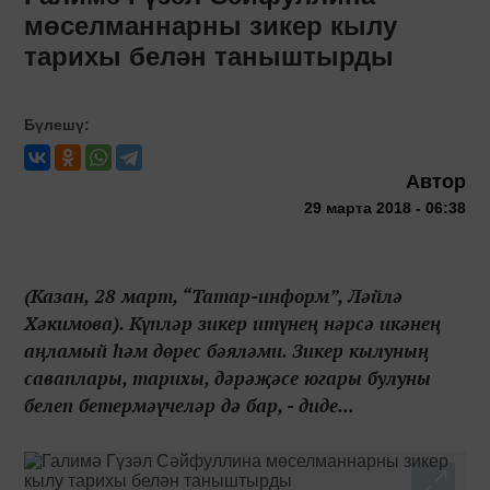
мөселманнарны зикер кылу
тарихы белән таныштырды
Бүлешү:
Автор
29 марта 2018 - 06:38
(Казан, 28 март, “Татар-информ”, Ләйлә
Хәкимова). Күпләр зикер итүнең нәрсә икәнең
аңламый һәм дөрес бәяләми. Зикер кылуның
саваплары, тарихы, дәрәҗәсе югары булуны
белеп бетермәүчеләр дә бар, - диде...