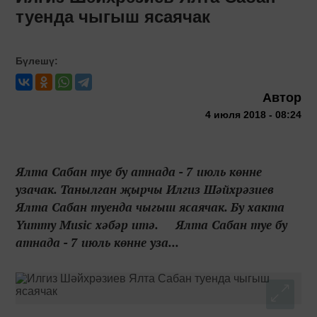
туенда чыгыш ясаячак
Бүлешү:
Автор
4 июля 2018 - 08:24
Ялта Сабан туе бу атнада - 7 июль көнне
узачак. Танылган җырчы Илгиз Шәйхрәзиев
Ялта Сабан туенда чыгыш ясаячак. Бу хакта
Yummy Music хәбәр итә. Ялта Сабан туе бу
атнада - 7 июль көнне уза...