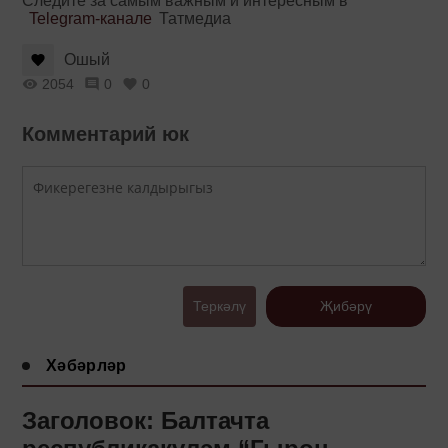
Следите за самым важным и интересным в
Telegram-канале
Татмедиа
Ошый
2054
0
0
Комментарий юк
Теркәлү
Җибәрү
Хәбәрләр
Заголовок: Балтачта