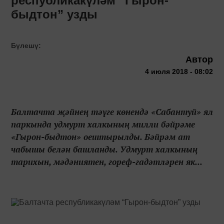
республикакүләм “Гырон-
быдтон” узды
Бүлешү:
Автор
4 июля 2018 - 08:02
Балтачта җәйнең тәүге көнендә «Сабантуй» ял
паркында удмурт халкының милли бәйрәме
«Гырон-быдтон» оештырылды. Бәйрәм ат
чабышы белән башланды. Удмурт халкының
тарихын, мәдәниятен, гореф-гадәтләрен як...