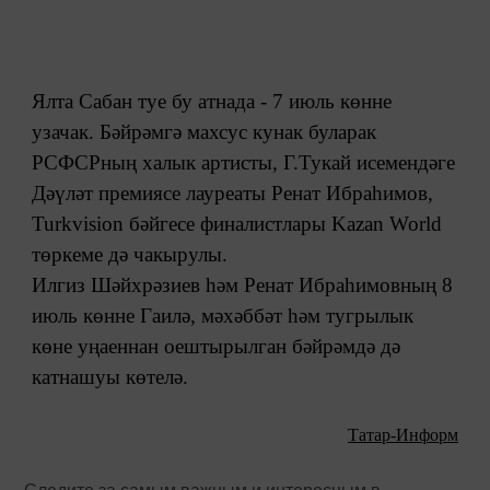
Ялта Сабан туе бу атнада - 7 июль көнне
узачак. Бәйрәмгә махсус кунак буларак
РСФСРның халык артисты, Г.Тукай исемендәге
Дәүләт премиясе лауреаты Ренат Ибраһимов,
Turkvision бәйгесе финалистлары Kazan World
төркеме дә чакырулы.
Илгиз Шәйхрәзиев һәм Ренат Ибраһимовның 8
июль көнне Гаилә, мәхәббәт һәм тугрылык
көне уңаеннан оештырылган бәйрәмдә дә
катнашуы көтелә.
Татар-Информ