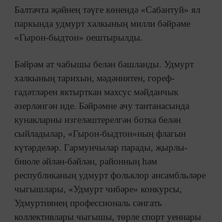
Балтачта җәйнең тәүге көнендә «Сабантуй» ял
паркында удмурт халкының милли бәйрәме
«Гырон-быдтон» оештырылды.
Бәйрәм ат чабышы белән башланды. Удмурт
халкының тарихын, мәдәниятен, гореф-
гадәтләрен яктырткан махсус мәйданчык
әзерләнгән иде. Бәйрәмне ачу тантанасында
кунакларны изгеләштерелгән ботка белән
сыйладылар, «Гырон-быдтон»ның флагын
күтәрделәр. Гармунчылар парады, җырлы-
биюле әйлән-бәйлән, районның һәм
республиканың удмурт фольклор ансамбльләре
чыгышлары, «Удмурт чибәре» конкурсы,
Удмуртиянең профессиональ сәнгать
коллективлары чыгышы, төрле спорт уеннары