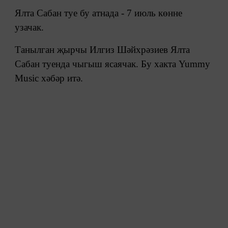
Ялта Сабан туе бу атнада - 7 июль көнне
узачак.
Танылган җырчы Илгиз Шәйхрәзиев Ялта
Сабан туенда чыгыш ясаячак. Бу хакта Yummy
Music хәбәр итә.