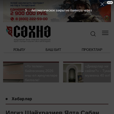
5
Автоматическое закрытие баннера через
ЯЗЫЛУ
БАШ БИТ
ПРОЕКТЛАР
«Үз телем»
«Диварлар ни
бәйгесенең 2026
сөйли?» - Тукай
нчы ел җиңүчеләре
музеена 40 ел!
билгеле!
Хәбәрләр
Илгиз Шәйхрәзиев Ялта Сабан