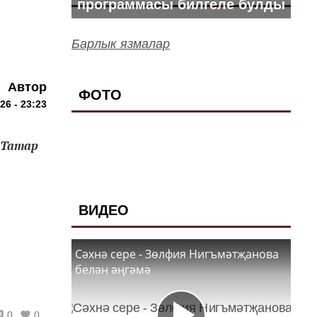
программасы билгеле булды
Барлык язмалар
Автор
ФОТО
26 - 23:23
«Татар
ВИДЕО
Сәхнә сере - Зөлфия Нигъмәтҗанова
белән әңгәмә
0
0