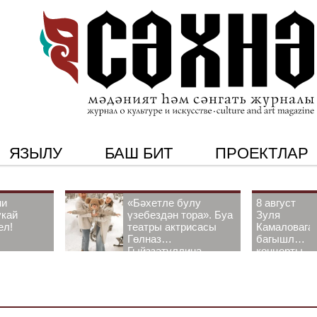
ЯЗЫЛУ
БАШ БИТ
ПРОЕКТЛАР
ни
«Бәхетле булу
8 август
укай
үзебездән тора». Буа
Зуля
ел!
театры актрисасы
Камаловага
Гөлназ
багышлау
Гыйззәтуллина-
концерты
Гатауллина белән
узачак
әңгәмә