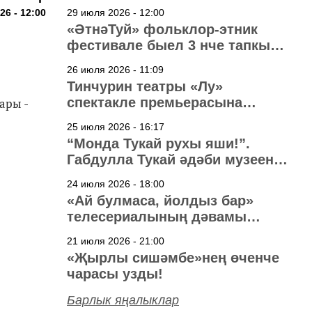
26 - 12:00
29 июля 2026 - 12:00
«ӘтнәТуй» фольклор-этник
фестивале быел 3 нче тапкыр
узачак
26 июля 2026 - 11:09
Тинчурин театры «Лу»
спектакле премьерасына
ары -
әзерләнә
25 июля 2026 - 16:17
“Монда Тукай рухы яши!”.
Габдулла Тукай әдәби музеена
40 ел
24 июля 2026 - 18:00
«Ай булмаса, йолдыз бар»
телесериалының дәвамы
төшерелә!
21 июля 2026 - 21:00
«Җырлы сишәмбе»нең өченче
чарасы узды!
Барлык яңалыклар