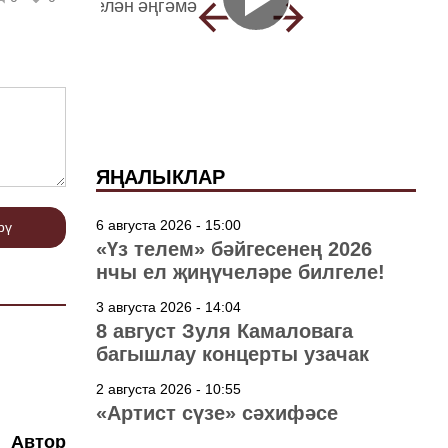
ЯҢАЛЫКЛАР
6 августа 2026 - 15:00
рү
«Үз телем» бәйгесенең 2026
нчы ел җиңүчеләре билгеле!
3 августа 2026 - 14:04
8 август Зуля Камаловага
багышлау концерты узачак
2 августа 2026 - 10:55
«Артист сүзе» сәхифәсе
Автор