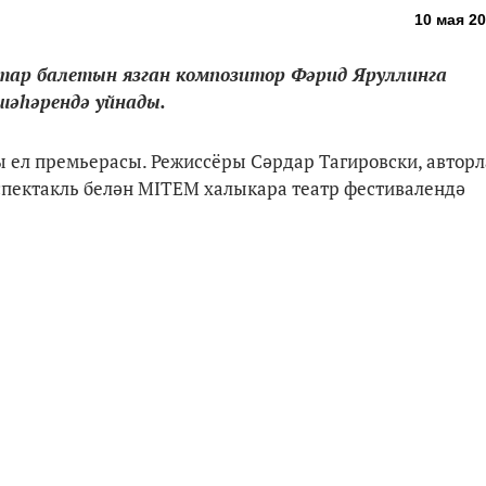
10 мая 20
тар балетын язган композитор Фәрид Яруллинга
шәһәрендә уйнады.
ы ел премьерасы. Режиссёры Сәрдар Тагировски, авторл
спектакль белән MITEM халыкара театр фестивалендә