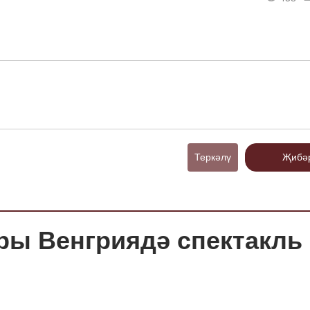
Теркәлү
Җибә
тры Венгриядә спектакль