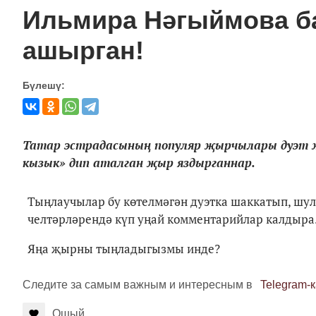
Ильмира Нәгыймова б
ашырган!
Бүлешү:
Татар эстрадасының популяр җырчылары дуэт җ
кызык» дип аталган җыр яздырганнар.
Тыңлаучылар бу көтелмәгән дуэтка шаккатып, шу
челтәрләрендә күп уңай комментарийлар калдыра
Яңа җырны тыңладыгызмы инде?
Следите за самым важным и интересным в
Telegram-
Ошый