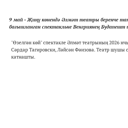
9 май - Җиңү көнендә Әлмәт театры беренче та
багышланган спектакльне Венгриянең Будапешт 
"Өзелгән көй" спектакле Әлмәт театрының 2026 нч
Сәрдар Тагировски, Ләйсән Фәизова. Театр шушы 
катнашты.