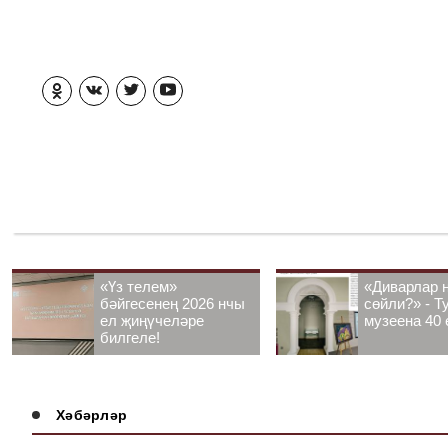
«Үз телем»
«Диварлар 
бәйгесенең 2026 нчы
сөйли?» - Т
ел җиңүчеләре
музеена 40 
билгеле!
Хәбәрләр