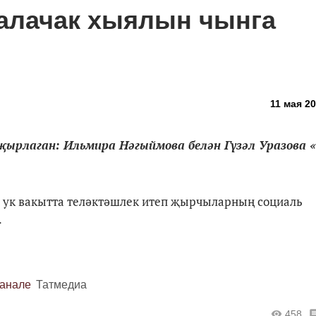
алачак хыялын чынга
11 мая 20
ырлаган: Ильмира Нәгыймова белән Гүзәл Уразова 
л ук вакытта теләктәшлек итеп җырчыларның социаль
.
канале
Татмедиа
458