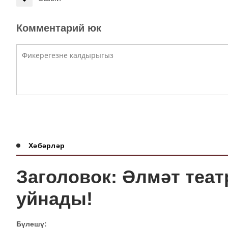
Комментарий юк
Хәбәрләр
Заголовок: Әлмәт теа
уйнады!
Бүлешү: