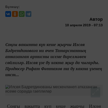
Бүлешү:
Автор
10 апреля 2019 - 07:13
Соңгы вакытта күп кеше җырчы Илсөя
Бәдретдиновага ни өчен Татарстанның
атказанган артисты исеме бирелмәвен
сөйлиләр. Илсөя үзе бу хакта җыр да чыгарды.
Продюсер Рифат Фәттахов та бу хакта үзенең
инст...
Соңгы вакытта күп кеше җырчы Илсөя