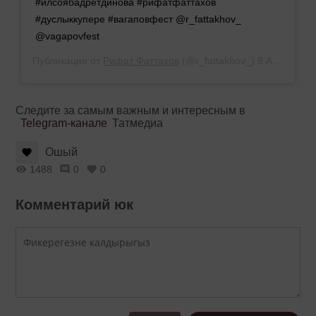
#илсоябадретдинова #рифатфаттахов
#дуслыккупере #вагаповфест @r_fattakhov_
@vagapovfest
Публикация от
Рифат Фаттахов
(@r_fattakhov_)
9 Апр 2019 в 11:47 PDT
Следите за самым важным и интересным в
Telegram-канале
Татмедиа
Ошый
1488
0
0
Комментарий юк