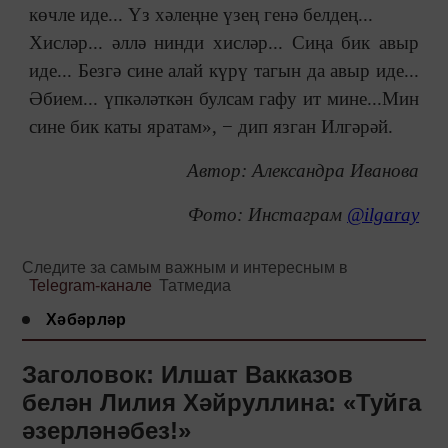
көчле иде... Үз хәлеңне үзең генә белдең...
Хисләр... әллә нинди хисләр... Сиңа бик авыр
иде... Безгә сине алай күрү тагын да авыр иде...
Әбием... үпкәләткән булсам гафу ит мине...Мин
сине бик каты яратам», − дип язган Илгәрәй.
Автор: Александра Иванова
Фото: Инстаграм
@ilgaray
Следите за самым важным и интересным в
Telegram-канале
Татмедиа
Хәбәрләр
Заголовок: Илшат Вакказов
белән Лилия Хәйруллина: «Туйга
әзерләнәбез!»