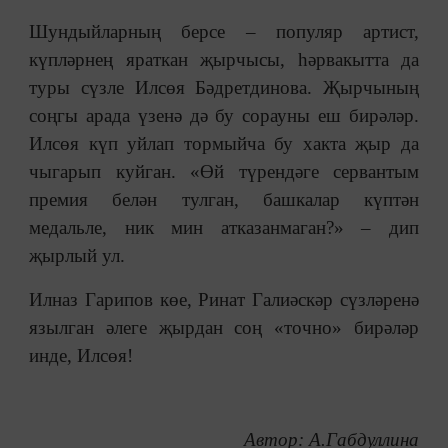
Шундыйларның берсе – популяр артист,
күпләрнең яраткан җырчысы, һәрвакытта да
туры сүзле Илсөя Бәдретдинова. Җырчының
соңгы арада үзенә дә бу сорауны еш бирәләр.
Илсөя күп уйлап тормыйча бу хакта җыр да
чыгарып куйган. «Өй түрендәге сервантым
премия белән тулган, башкалар күптән
медальле, ник мин атказанмаган?» – дип
җырлый ул.
Илназ Гарипов көе, Ринат Галиәскәр сүзләренә
язылган әлеге җырдан соң «точно» бирәләр
инде, Илсөя!
Автор: А.Габдуллина