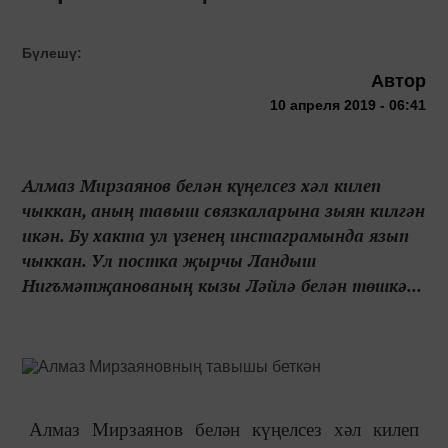
Бүлешү:
Автор
10 апреля 2019 - 06:41
Алмаз Мирзаянов белән күңелсез хәл килеп
чыккан, аның тавыш связкаларына зыян килгән
икән. Бу хакта ул үзенең инстаграмында язып
чыккан. Ул постка җырчы Ландыш
Нигъмәтҗанованың кызы Ләйлә белән төшкә...
Алмаз Мирзаянов белән күңелсез хәл килеп