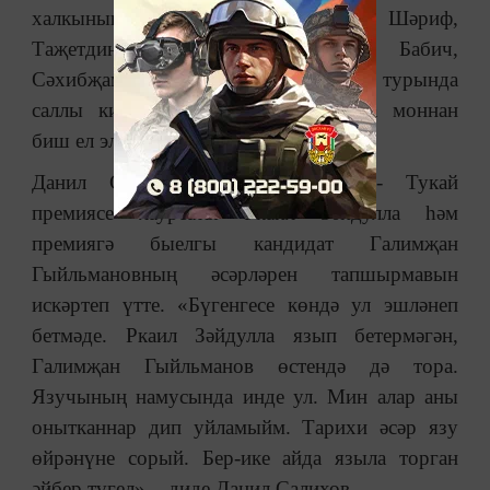
халкының бөек шәхесләре - Кол Шәриф,
Таҗетдин Ялчогыл, Шаехзадә Бабич,
Сәхибҗамал Гыйззәтуллина-Волжская турында
саллы китаплар язылачагы турында моннан
биш ел элек билгеле булды.
Данил Салихов, ике язучының - Тукай
премиясе лауреаты Ркаил Зәйдулла һәм
премиягә быелгы кандидат Галимҗан
Гыйльмановның әсәрләрен тапшырмавын
искәртеп үтте. «Бүгенгесе көндә ул эшләнеп
бетмәде. Ркаил Зәйдулла язып бетермәгән,
Галимҗан Гыйльманов өстендә дә тора.
Язучының намусында инде ул. Мин алар аны
онытканнар дип уйламыйм. Тарихи әсәр язу
өйрәнүне сорый. Бер-ике айда языла торган
әйбер түгел», - диде Данил Салихов.