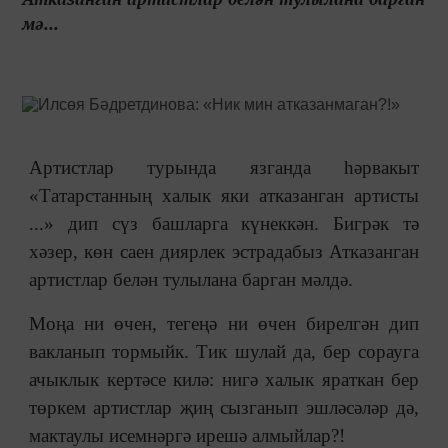
мә...
Артистлар турында язганда һәрвакыт
«Татарстанның халык яки атказанган артисты
...» дип сүз башларга күнеккән. Бигрәк тә
хәзер, көн саен диярлек эстрадабыз Атказанган
артистлар белән тулылана барган мәлдә.
Моңа ни өчен, тегеңә ни өчен бирелгән дип
вакланып тормыйк. Тик шулай да, бер сорауга
ачыклык кертәсе килә: нигә халык яраткан бер
төркем артистлар җиң сызганып эшләсәләр дә,
мактаулы исемнәргә ирешә алмыйлар?!