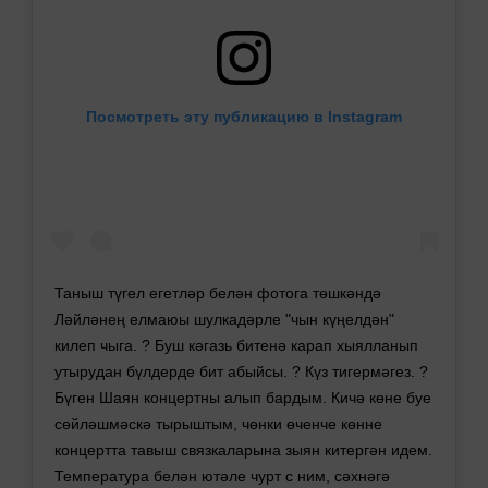
Посмотреть эту публикацию в Instagram
Таныш түгел егетләр белән фотога төшкәндә
Ләйләнең елмаюы шулкадәрле "чын күңелдән"
килеп чыга. ? Буш кәгазь битенә карап хыялланып
утырудан бүлдерде бит абыйсы. ? Күз тигермәгез. ?
Бүген Шаян концертны алып бардым. Кичә көне буе
сөйләшмәскә тырыштым, чөнки өченче көнне
концертта тавыш связкаларына зыян китергән идем.
Температура белән ютәле чурт с ним, сәхнәгә