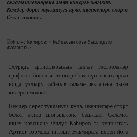
сәламәтлекләренә зыян килергә мөмкин.
Кемдер дөрес туклануга күчә, икенчеләре спорт
белән актив...
Эстрада артистларының тыгыз гастрольләр
графигы, йокысыз төннәре һәм күп вакытларын
юлда уздыру сәбәпле сәламәтлекләренә зыян
килергә мөмкин.
Кемдер дөрес туклануга күчә, икенчеләре спорт
белән актив шөгыльләнә башлый. Сәламәт
яшәү рәвешенә Филүс Каһиров та кушылган.
Артист тормыш иптәше Эльмирага ияреп йога