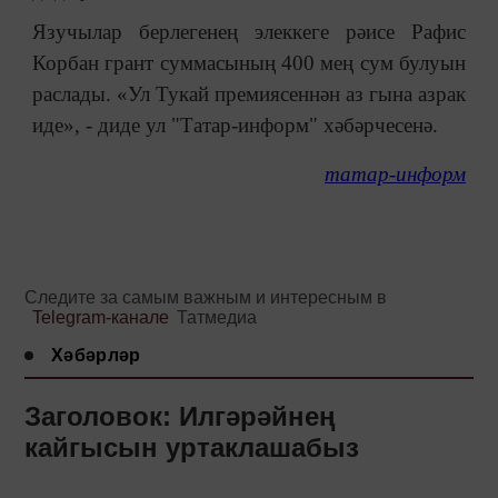
Язучылар берлегенең элеккеге рәисе Рафис
Корбан грант суммасының 400 мең сум булуын
раслады. «Ул Тукай премиясеннән аз гына азрак
иде», - диде ул "Татар-информ" хәбәрчесенә.
татар-информ
Следите за самым важным и интересным в
Telegram-канале
Татмедиа
Хәбәрләр
Заголовок: Илгәрәйнең
кайгысын уртаклашабыз