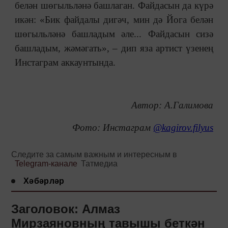
белән шөгыльләнә башлаган. Файдасын да күрә
икән: «Бик файдалы дигәч, мин дә Йога белән
шөгыльләнә башладым әле... Файдасын сизә
башладым, жәмәгать», – дип яза артист үзенең
Инстаграм аккаунтында.
Автор: А.Галимова
Фото: Инстаграм
@kagirov.filyus
Следите за самым важным и интересным в
Telegram-канале
Татмедиа
Хәбәрләр
Заголовок: Алмаз
Мирзаяновның тавышы беткән