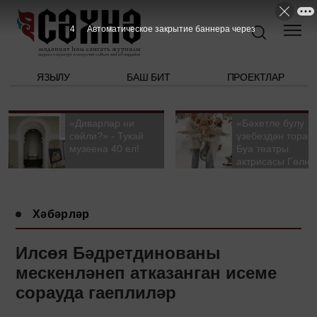
3
Автоматическое закрытие баннера через
ЯЗЫЛУ
БАШ БИТ
ПРОЕКТЛАР
«Диварлар ни
«Бәхетле булу
сөйли?» - Тукай
үзебездән тора».
музеена 40 ел!
Буа театры
актрисасы Гөлна
Гыйззәтуллина-
Гатауллина белә
әңгәмә
Хәбәрләр
Илсөя Бәдретдинованы
мескенләнеп атказанган исеме
сорауда гаеплиләр