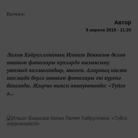
Бүлешү:
Автор
9 апреля 2019 - 11:20
Лилия Хәйруллинаның Илшат Вакказов белән
төшкән фотолары күпләрдә кызыксыну
уятмый калмагандыр, мөгаен. Аларның инста
тасмада бергә төшкән фотолары еш күренә
башлады. Җырчы шәхси аккаунтында: «Туйга
ә...