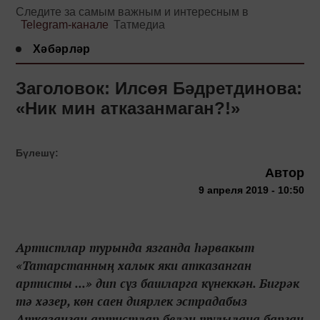
Следите за самым важным и интересным в
Telegram-канале
Татмедиа
Хәбәрләр
Заголовок: Илсөя Бәдретдинова:
«Ник мин атказанмаган?!»
Бүлешү:
Автор
9 апреля 2019 - 10:50
Артистлар турында язганда һәрвакыт
«Татарстанның халык яки атказанган
артисты ...» дип сүз башларга күнеккән. Бигрәк
тә хәзер, көн саен диярлек эстрадабыз
Атказанган артистлар белән тулылана барган