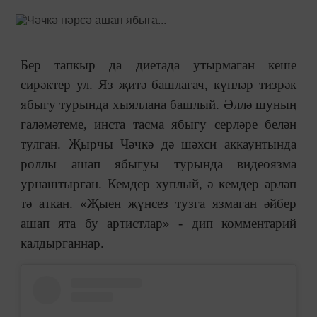
Бер тапкыр да диетада утырмаган кеше
сирәктер ул. Яз җитә башлагач, күпләр тизрәк
ябыгу турында хыяллана башлый. Әллә шуның
галәмәтеме, инста тасма ябыгу серләре белән
тулган. Җырчы Чәчкә дә шәхси аккаунтында
роллы ашап ябыгуы турында видеоязма
урнаштырган. Кемдер хуплый, ә кемдер әрләп
тә аткан. «Җыен җүнсез тузга язмаган әйбер
ашап ята бу артистлар» - дип комментарий
калдырганнар.