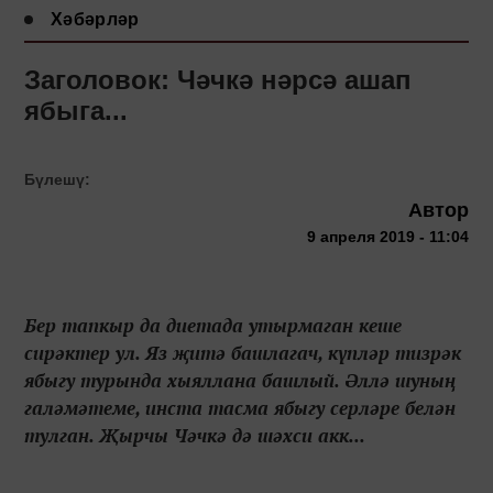
Хәбәрләр
Заголовок: Чәчкә нәрсә ашап
ябыга...
Бүлешү:
Автор
9 апреля 2019 - 11:04
Бер тапкыр да диетада утырмаган кеше
сирәктер ул. Яз җитә башлагач, күпләр тизрәк
ябыгу турында хыяллана башлый. Әллә шуның
галәмәтеме, инста тасма ябыгу серләре белән
тулган. Җырчы Чәчкә дә шәхси акк...