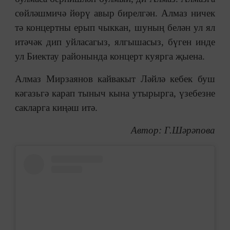
сөйләшмичә йөрү авыр бирелгән. Алмаз ничек
тә концертны ерып чыккан, шуның белән ул ял
итәчәк дип уйласагыз, ялгышасыз, бүген инде
ул Биектау районында концерт куярга җыена.
Алмаз Мирзаянов кайвакыт Ләйлә кебек буш
кәгазьгә карап тыныч кына утырырга, үзебезне
сакларга киңәш итә.
Автор: Г.Шәрәпова