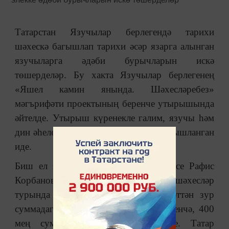
Татарстан Язучылар берлегендә тарихи
шәхескә багышлап тарихи әсәр язарга алынган
язучыларга әдәби бурычларын искә
төшерделәр. Бу хакта Язучылар берлегенең
«Яшел камин янында. Шәхесләребез»
мәгърифәти проектының беренче утырышында
әйтелде. Утырыш күренекле галим, язучы һәм
дин әһеле Ризаэтдин Фәхретдингә багышланган
иде.
Биш ел элек, Язучылар берлеге рәисе Рафис
Корбанов булган вакытта, тарихи шәхесләр
турында китаплар язучыларга дәүләттән зур
суммадагы (язучыларның берсе әйтүенчә, 400
мең сум) грантлар бирелгән иде. Татар