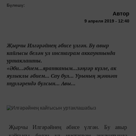
Бүлешү:
Автор
9 апреля 2019 - 12:40
Җырчы Илгәрәйнең әбисе үлгән. Бу авыр
кайгысы белән ул инстаграм аккаунтында
уртаклашты.
«Әби...әбием...яратканым...зәңгәр күзле, ак
яулыклы әбием... Сау бул... Урының җәннәт
түрләрендә булсын... Авы...
Җырчы Илгәрәйнең әбисе үлгән. Бу авыр
кайгысы белән ул инстаграм аккаунтында