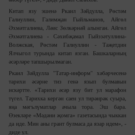
Китап язу эшенә Ркаил Зәйдулла, Рөстәм
Галиуллин, Галимҗан Гыйльманов, Айгөл
Әхмәтгалиева, Ләис Зөлкәрнәй алынган. Айгөл
Әхмәтгалиева - Сәхибҗамал Гыйззәтуллина-
Волжская, Рөстәм Галиуллин - Таҗетдин
Ялчыгол турында китап язган. Башкаларның
әсәрләре тапшырылмаган.
Ркаил Зәйдулла "Татар-информ" хәбәрчесенә
тарихи әсәрне тиз генә язып булмавын
искәртте. «Тарихи әсәр язу бит ул марафон
түгел. Тарихка кергән саен ул тирәнрәк суыра,
яңа мәгълүматлар ачыла тора. Эш бара.
Өзекләре «Мәдәни җомга
»
газетасында чыккан
да иде. Мин аны грант булмаса да язар идем», -
диде ул.