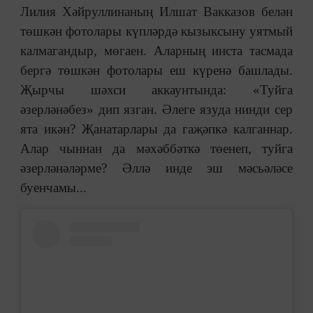
Лилия Хәйруллинаның Илшат Вакказов белән
төшкән фотолары күпләрдә кызыксыну уятмый
калмагандыр, мөгаен. Аларның инста тасмада
бергә төшкән фотолары еш күренә башлады.
Җырчы шәхси аккаунтында: «Туйга
әзерләнәбез» дип язган. Әлеге язуда нинди сер
ята икән? Җанатарлары да гаҗәпкә калганнар.
Алар чыннан да мәхәббәткә төенеп, туйга
әзерләнәләрме? Әллә инде эш мәсьәләсе
буенчамы...