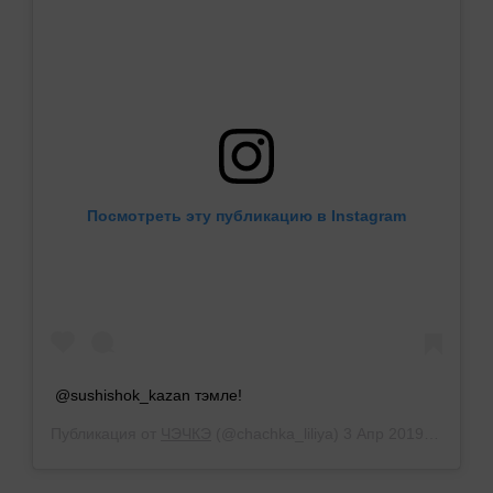
Посмотреть эту публикацию в Instagram
@sushishok_kazan тэмле!
Публикация от
ЧЭЧКЭ
(@chachka_liliya)
3 Апр 2019 в 8:32 PDT