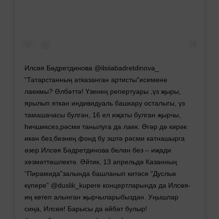
Илсөя Бәдретдинова @ilsiiabadretdinova_
“Татарстанның атказанган артисты”исеменә
лаекмы? Әлбәттә! Үзенең репертуары ,үз җыры,
ярылып яткан индивидуаль башкару осталыгы, үз
тамашачасы булган, 16 ел иҗаты булган җырчы,
һичшиксез,рәсми танылуга да лаек. Әгәр дә кирәк
икән без,безнең фонд бу эштә рәсми катнашырга
әзер.Илсөя Бәдретдинова белән без – иҗади
хезмәттәшлектә. Әйтик, 13 апрельдә Казанның
“Пирамида”залында башланып китәсе “Дуслык
күпере” @duslik_kupere концертларында да Илсөя-
иң көтеп алынган җырчыларыбыздан. Уңышлар
сиңа, Илсөя! Барысы да әйбәт булыр!