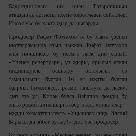
Бәдретдиновага ни өчен Татарстанның
атказанган артисты исеме бирелмәвен сөйлиләр.
Илсөя үзе бу хакта җыр да чыгарды.
Продюсер Рифат Фәттахов та бу хакта үзенең
инстаграмында язып чыккан. Рифат Фәттахов
аны һичшиксез бу исемгә лаек дип саный.
«Үзенең репертуары, үз җыры, ярылып яткан
индивидуаль башкару осталыгы, үз
тамашачысы булган, 16 ел иҗаты булган
җырчы, һичшиксез, рәсми танылуга да лаек»,
дип яза ул. Кирәк булса Ваһапов фонды бу
эштә рәсми катнашырга әзер икән, чөнки алар ‒
иҗади хезмәттәшлектә. «Уңышлар сиңа, Илсөя!
Барысы да әйбәт булыр!», дип яза продюсер.
Бу пост астында «Мескенләнәләр, үзләре сорап