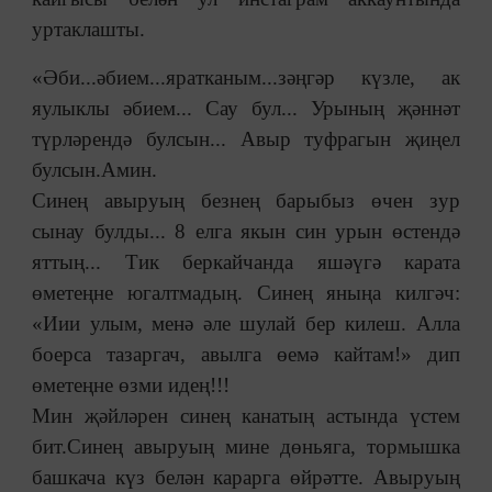
уртаклашты.
«Әби...әбием...яратканым...зәңгәр күзле, ак
яулыклы әбием... Сау бул... Урының җәннәт
түрләрендә булсын... Авыр туфрагын җиңел
булсын.Амин.
Синең авыруың безнең барыбыз өчен зур
сынау булды... 8 елга якын син урын өстендә
яттың... Тик беркайчанда яшәүгә карата
өметеңне югалтмадың. Синең яныңа килгәч:
«Иии улым, менә әле шулай бер килеш. Алла
боерса тазаргач, авылга өемә кайтам!» дип
өметеңне өзми идең!!!
Мин җәйләрен синең канатың астында үстем
бит.Синең авыруың мине дөньяга, тормышка
башкача күз белән карарга өйрәтте. Авыруың