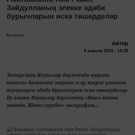
Зәйдулланың элекке әдәби
бурычларын искә төшерделәр
Бүлешү:
Автор
9 апреля 2019 - 13:20
Татарстан Язучылар берлегендә тарихи
шәхескә багышлап тарихи әсәр язарга алынган
язучыларга әдәби бурычларын искә төшерделәр.
Бу хакта Язучылар берлегенең «Яшел камин
янында. Шәхесләребез» мәгърифәт...