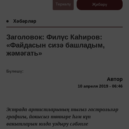
Теркәлү
Җибәрү
Хәбәрләр
Заголовок: Филүс Каһиров:
«Файдасын сизә башладым,
жәмәгать»
Бүлешү:
Автор
10 апреля 2019 - 06:46
Эстрада артистларының тыгыз гастрольләр
графигы, йокысыз төннәре һәм күп
вакытларын юлда уздыру сәбәпле