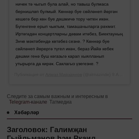
ничек тә чыгып була алай, но тавыш булмаса
бернишләп булмый. Көннәр буе сөйләнеп йөргән
кешегә бер көн буе дәшмичә тору читен икән.
Бүгенгене ерып чыктым, тамашачыларга рәхмәт.
Иртәгәдән концертларны дәвам итәбез, Биектауның
3нче мәктәбендә көтәбез сезне. ? Көннәр буе
сөйләнеп йөрергә түгел икән, бераз Йәйә кебек
дәшми генә буш кәгазьгә карап хыялланып
утырырга да кирәк. Саклагыз үзегезне. ?
Публикация от
Алмаз Мирзаянов
(@almazinde)
9 Апр 2019 в 1:07 PDT
Следите за самым важным и интересным в
Telegram-канале
Татмедиа
Хәбәрләр
Заголовок: Галимҗан
Гыйльманов һәм Ркаил