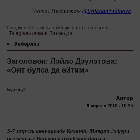
Фото: Инстаграм
@ilsiiabadretdinova
Следите за самым важным и интересным в
Telegram-канале
Татмедиа
Хәбәрләр
Заголовок: Ләйлә Дәүләтова:
«Оят булса да әйтим»
Бүлешү:
Автор
9 апреля 2019 - 10:24
3-7 апрель көннәрендә Казанда Мәҗит Гафури
исемендәге Башкорт академия драмы