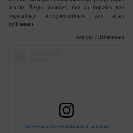
алалар. Бездә эшлибез, бер дә бирәбез дип
тормыйлар, ветеранскийны», дип язып
куйганнар.
Автор: Г.Шәрәпова
Посмотреть эту публикацию в Instagram