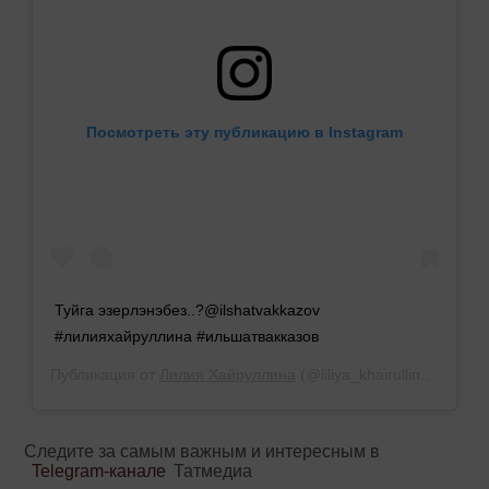
Посмотреть эту публикацию в Instagram
Туйга эзерлэнэбез..?@ilshatvakkazov
#лилияхайруллина #ильшатвакказов
Публикация от
Лилия Хайруллина
(@liliya_khairullina_official)
Следите за самым важным и интересным в
Telegram-канале
Татмедиа