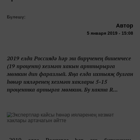
Бүлешү:
Автор
5 января 2019 - 15:08
2019 елда Россиядә һәр эш бирүченең бишенчесе
(19 процент) хезмәт хакын арттырырга
мөмкин дип фаразлый. Яңа елда ихтыяҗ булган
һөнәр ияләренең хезмәт хаклары 5-15
процентка артырга мөмкин. Бу хакта R...