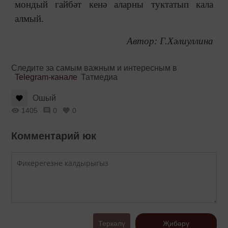
мондый гайбәт кенә аларны туктатып кала
алмый.
Автор: Г.Хәлиуллина
Следите за самым важным и интересным в
Telegram-канале
Татмедиа
Ошый
1405
0
0
Комментарий юк
Теркәлү
Җибәрү