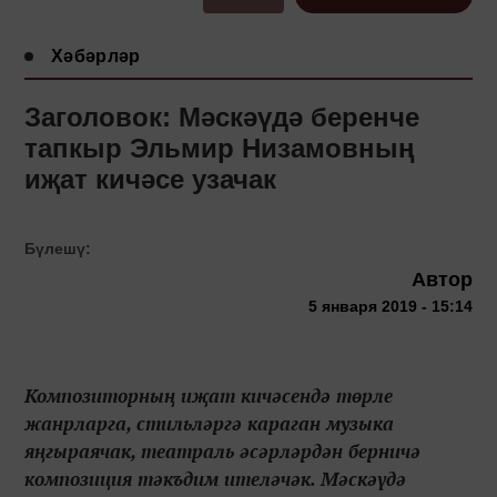
Хәбәрләр
Заголовок: Мәскәүдә беренче
тапкыр Эльмир Низамовның
иҗат кичәсе узачак
Бүлешү:
Автор
5 января 2019 - 15:14
Композиторның иҗат кичәсендә төрле
жанрларга, стильләргә караган музыка
яңгыраячак, театраль әсәрләрдән берничә
композиция тәкъдим ителәчәк. Мәскәүдә