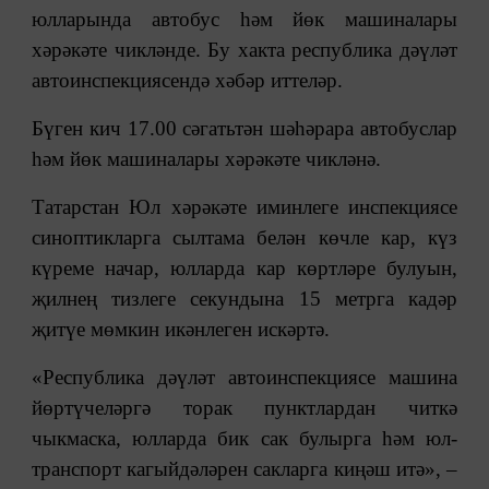
юлларында автобус һәм йөк машиналары
хәрәкәте чикләнде. Бу хакта республика дәүләт
автоинспекциясендә хәбәр иттеләр.
Бүген кич 17.00 сәгатьтән шәһәрара автобуслар
һәм йөк машиналары хәрәкәте чикләнә.
Татарстан Юл хәрәкәте иминлеге инспекциясе
синоптикларга сылтама белән көчле кар, күз
күреме начар, юлларда кар көртләре булуын,
җилнең тизлеге секундына 15 метрга кадәр
җитүе мөмкин икәнлеген искәртә.
«Республика дәүләт автоинспекциясе машина
йөртүчеләргә торак пунктлардан читкә
чыкмаска, юлларда бик сак булырга һәм юл-
транспорт кагыйдәләрен сакларга киңәш итә», ‒