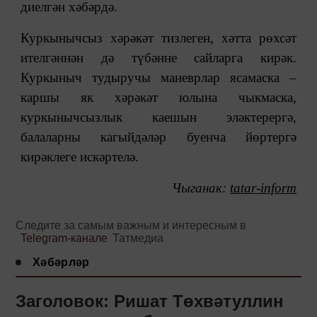
диелгән хәбәрдә.
Куркынычсыз хәрәкәт тизлеген, хәтта рөхсәт
ителгәннән дә түбәнне сайларга кирәк.
Куркыныч тудыручы маневрлар ясамаска –
каршы як хәрәкәт юлына чыкмаска,
куркынычсызлык каешын эләктерергә,
балаларны кагыйдәләр буенча йөртергә
кирәклеге искәртелә.
Чыган
ак:
tatar-inform
Следите за самым важным и интересным в
Telegram-канале
Татмедиа
Хәбәрләр
Заголовок: Ришат Төхвәтуллин