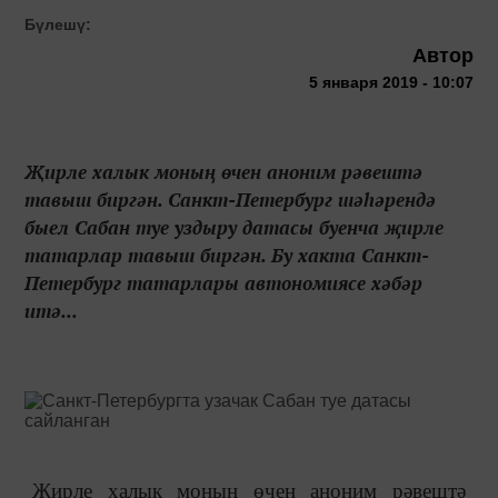
Бүлешү:
Автор
5 января 2019 - 10:07
Җирле халык моның өчен аноним рәвештә
тавыш биргән. Санкт-Петербург шәһәрендә
быел Сабан туе уздыру датасы буенча җирле
татарлар тавыш биргән. Бу хакта Санкт-
Петербург татарлары автономиясе хәбәр
итә...
Җирле халык моның өчен аноним рәвештә