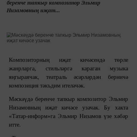
беренче тапкыр композитор Эльмир
Низамовның иҗат...
Композиторның иҗат кичәсендә төрле
жанрларга, стильләргә караган музыка
яңгыраячак, театраль әсәрләрдән берничә
композиция тәкъдим ителәчәк.
Мәскәүдә беренче тапкыр композитор Эльмир
Низамовның иҗат кичәсе узачак. Бу хакта
«Татар-информ»га Эльмир Низамов үзе хәбәр
итте.