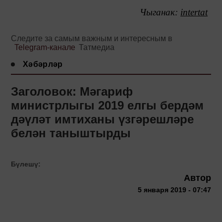
Чыганак:
intertat
Следите за самым важным и интересным в
Telegram-канале
Татмедиа
Хәбәрләр
Заголовок: Мәгариф
министрлыгы 2019 елгы бердәм
дәүләт имтиханы үзгәрешләре
белән таныштырды
Бүлешү:
Автор
5 января 2019 - 07:47