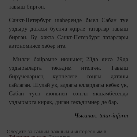
тавыш биргән.
Санкт-Петербург шәһәрендә быел Сабан туе
уздыру датасы буенча җирле татарлар тавыш
биргән. Бу хакта Санкт-Петербург татарлары
автономиясе хәбәр итә.
Милли бәйрәмне июньнең 23дә яисә 29да
уздырыларга тәкъдим ителгән. Тавыш
бирүчеләрнең күпчелеге соңгы датаны
сайлаган. Шулай ук, алдагы еллардагы кебек үк,
Сабан туен июньнең соңгы якшәмбесендә
уздырырга кирәк, дигән тәкъдимнәр дә бар.
Чыган
ак:
tatar-inform
Следите за самым важным и интересным в