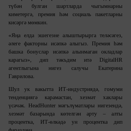
түбән булган шартларда чыгымнарны
киметергә, премия һәм социаль пакетларны
кисәргә мөмкин.
«Яңа елда эшегезне алыштырырга теләсәгез,
әлеге факторны исәпкә алыгыз. Премия һәм
башка бонуслар исәпкә алынмаган окладлар
карагыз», дип тәкъдим итә DigitalHR
агентлыгына нигез салучы Екатерина
Гаврилова.
Шул ук вакытта ИТ-индустриядә, гомуми
тенденциягә карамастан, хезмәт хаклары
үсәчәк. HeadHunter мәгълүматлары нигезендә,
хезмәт базарында көтелгән арту ‒ алты
процентка, ИТ-өлкәдә ун процентка дип
фаразлана.