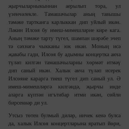
җырчыларныкыннан аерылып тора, ул
үзенчәлекле. Тамашачылар аның тавышы
тәмәке тартканга карлыккан дип уйлый икән.
Ләкин Илсөя бу имеш-мимешләрне кире кага.
Аның тәмәке тарту түгел, шампан шәрәбе эчеп
тә сәхнәгә чыкканы юк икән. Моның исә
җавабы гади, Илсөя бу адымны концертка акча
түләп килгән тамашачыларны хөрмәт итмәү
дип саный икән. Халык акча түләп исерек
Илсөяне карарга тиеш түгел дип саный ул. Ә
имеш-мимешләргә килгәндә, җырчы инде
аларга күптән игътибар итми икән, сөйли
бирсеннәр ди ул.
Утсыз төтен булмый диләр, ничек кенә булса
да, халык Илсөя концертларына яратып йөри,