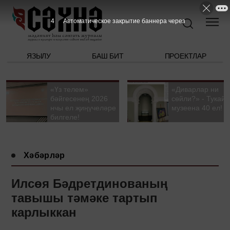
3
Автоматическое закрытие баннера через
ЯЗЫЛУ
БАШ БИТ
ПРОЕКТЛАР
«Үз телем»
«Диварлар ни
бәйгесенең 2026
сөйли?» - Тукай
нчы ел җиңүчеләре
музеена 40 ел!
билгеле!
Хәбәрләр
Илсөя Бәдретдинованың
тавышы тәмәке тартып
карлыккан