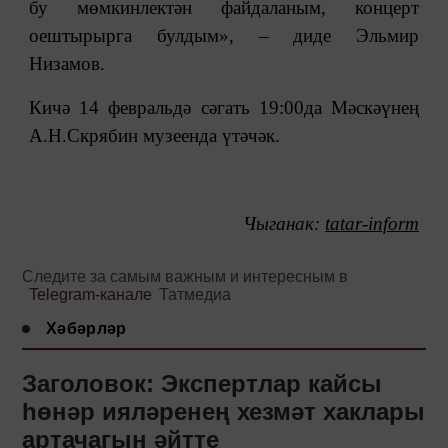
бу мөмкинлектән файдаланым, концерт
оештырырга булдым», ‒ диде Эльмир
Низамов.
Кичә 14 февральдә сәгать 19:00да Мәскәүнең
А.Н.Скрябин музеенда үтәчәк.
Чыган
ак:
tatar-inform
Следите за самым важным и интересным в
Telegram-канале
Татмедиа
Хәбәрләр
Заголовок: Экспертлар кайсы
һөнәр ияләренең хезмәт хаклары
артачагын әйтте