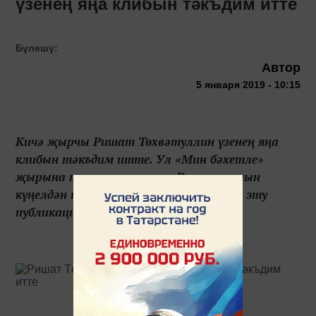
үзенең яңа клибын тәкъдим итте
Бүлешү:
Автор
5 января 2019 - 10:15
Кичә җырчы Ришат Төхвәтуллин үзенең яңа
клибын тәкъдим итте. Ул «Мин бәхетле»
җырына төшерелгән клип. Ришатны чын
күңелдән тәбрик итәбез. Посмотреть эту
публикацию в Instagram Пуб...