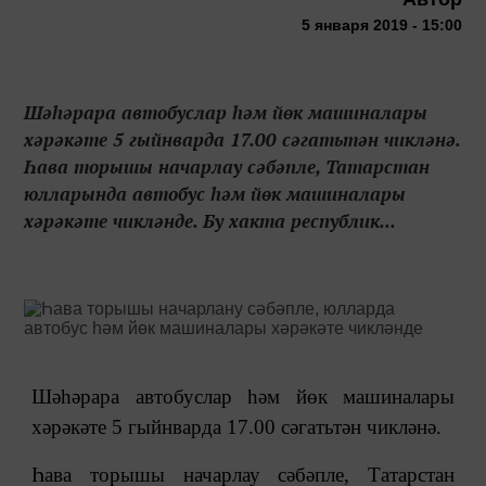
5 января 2019 - 15:00
Шәһәрара автобуслар һәм йөк машиналары
хәрәкәте 5 гыйнварда 17.00 сәгатьтән чикләнә.
Һава торышы начарлау сәбәпле, Татарстан
юлларында автобус һәм йөк машиналары
хәрәкәте чикләнде. Бу хакта республик...
Шәһәрара автобуслар һәм йөк машиналары
хәрәкәте 5 гыйнварда 17.00 сәгатьтән чикләнә.
Һава торышы начарлау сәбәпле, Татарстан