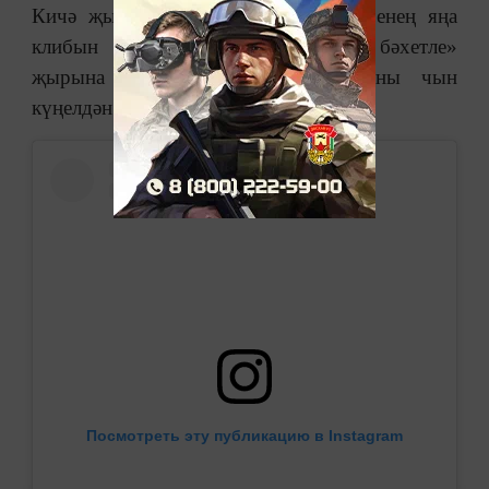
Кичә җырчы Ришат Төхвәтуллин үзенең яңа
клибын тәкъдим итте. Ул «Мин бәхетле»
җырына төшерелгән клип. Ришатны чын
күңелдән тәбрик итәбез.
Посмотреть эту публикацию в Instagram