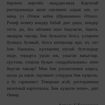
беренче мәртәбә икәүдән-икәү Картатай
ресторанында ашап серләшеп алдык әле, ул
миңа үз Әтием кебек (Иринамнын Әткәсе,
Рәзиф исеме) кемдер бабай дип дәшә, кемдер
тесть ди, без өйләнеп яши башлагач, башта,
авыррак чаклар, бик булышты безгә, үзләренә
булмаса булмый, безгә китерәләр иде, ит, сөт
һәм башкасы, күпләрнең шулай булгандыр
инде, торырга урын юк, укыган вакытлар,
грузчик, сторож булып «подрабатывать» итеп
йөргән чаклар! Мин бик рәхмәтлемен аларга,
шуңа да әзрәк серләшеп утырдык бик күңелле,
ә бу гармонист Темерьян агай, ресторанның
визитный карточкасы. Бик күңелле кеше», дип
Әнвәр.