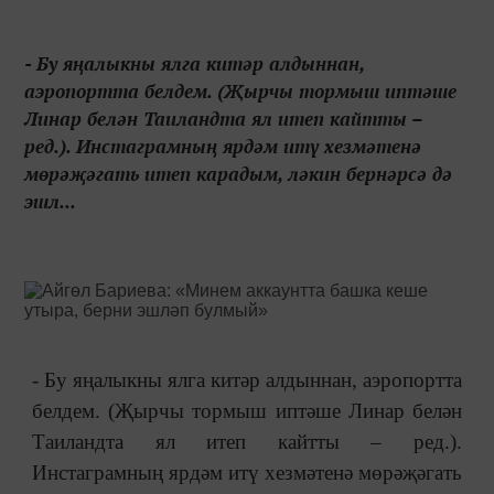
- Бу яңалыкны ялга китәр алдыннан,
аэропортта белдем. (Җырчы тормыш иптәше
Линар белән Таиландта ял итеп кайтты –
ред.). Инстаграмның ярдәм итү хезмәтенә
мөрәҗәгать итеп карадым, ләкин бернәрсә дә
эшл...
- Бу яңалыкны ялга китәр алдыннан, аэропортта
белдем. (Җырчы тормыш иптәше Линар белән
Таиландта ял итеп кайтты – ред.).
Инстаграмның ярдәм итү хезмәтенә мөрәҗәгать