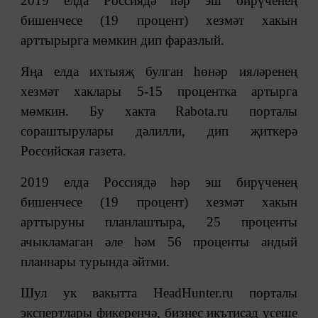
2019 елда Россиядә һәр эш бирүченең
бишенчесе (19 процент) хезмәт хакын
арттырырга мөмкин дип фаразлый.
Яңа елда ихтыяҗ булган һөнәр ияләренең
хезмәт хаклары 5-15 процентка артырга
мөмкин. Бу хакта Rabota.ru порталы
сораштырулары дәлилли, дип җиткерә
Российская газета.
2019 елда Россиядә һәр эш бирүченең
бишенчесе (19 процент) хезмәт хакын
арттыруны планлаштыра, 25 проценты
ачыкламаган әле һәм 56 проценты андый
планнары турында әйтми.
Шул ук вакытта HeadHunter.ru порталы
экспертлары фикеренчә, бизнес икътисад үсеше