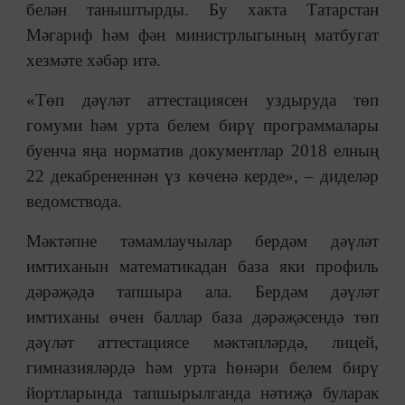
белән таныштырды. Бу хакта Татарстан
Мәгариф һәм фән министрлыгының матбугат
хезмәте хәбәр итә.
«Төп дәүләт аттестациясен уздыруда төп
гомуми һәм урта белем бирү программалары
буенча яңа норматив документлар 2018 елның
22 декабрененнән үз көченә керде», ‒ диделәр
ведомствода.
Мәктәпне тәмамлаучылар бердәм дәүләт
имтиханын математикадан база яки профиль
дәрәҗәдә тапшыра ала. Бердәм дәүләт
имтиханы өчен баллар база дәрәҗәсендә төп
дәүләт аттестациясе мәктәпләрдә, лицей,
гимназияләрдә һәм урта һөнәри белем бирү
йортларында тапшырылганда нәтиҗә буларак