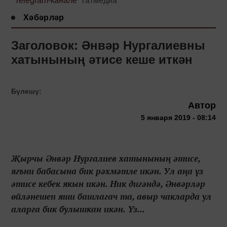
Telegram-канале
Татмедиа
Хәбәрләр
Заголовок: Әнвәр Нургалиевны
хатынының әтисе кеше иткән
Бүлешү:
Автор
5 января 2019 - 08:14
Җырчы Әнвәр Нургалиев хатынының әтисе,
ягъни бабасына бик рәхмәтле икән. Ул аңа үз
әтисе кебек якын икән. Ник дигәндә, Әнвәрләр
өйләнешеп яши башлагач та, авыр чакларда ул
аларга бик булышкан икән. Үз...