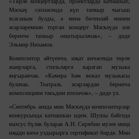
«Төрле концертларда, проектларда катнашып,
Мәскәү сәхнәсендә күп тапкыр чыгыш
ясаганым булды, ә менә бөтенләй минем
әсәрләремнән торган концерт Мәскәүдә әле
беренче тапкыр оештырылачак», ‒ диде
Эльмир Низамов.
Композитор әйтүенчә, иҗат кичәсендә төрле
жанрларга, стильләргә караган музыка
яңгыраячак. «Камера һәм вокал музыкасы
булачак. Театраль әсәрләрдән берничә
композициям тәкъдим ителәчәк», ‒ диде ул.
«Сентябрь аенда мин Мәскәүдә композиторлар
конкурсында катнашкан идем. Шушы бәйгедә
махсус бүләк буларак А.Н. Скрябин музее миңа
иҗади кичә уздырырга сертификат бирде. Мин