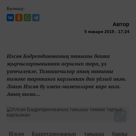
Бүлешү:
Автор
5 января 2019 - 17:24
Илсөя Бәдретдинованың тавышы башка
җырчыларныкыннан аерылып тора, ул
үзенчәлекле. Тамашачылар аның тавышы
тәмәке тартканга карлыккан дип уйлый икән.
Ләкин Илсөя бу имеш-мимешләрне кире кага.
Аның тәмә...
Илсөя Бәдретдинованың тавышы башка