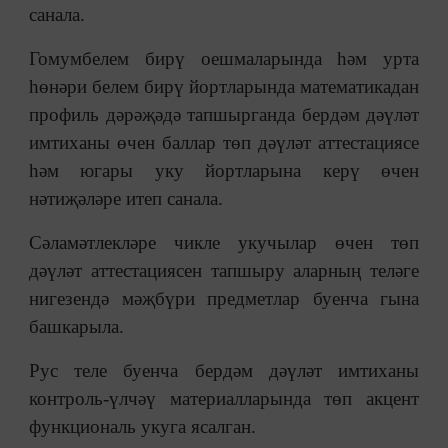
санала.
Гомумбелем бирү оешмаларында һәм урта
һөнәри белем бирү йортларында математикадан
профиль дәрәҗәдә тапшырганда бердәм дәүләт
имтиханы өчен баллар төп дәүләт аттестациясе
һәм югары уку йортларына керү өчен
нәтиҗәләре итеп санала.
Сәламәтлекләре чикле укучылар өчен төп
дәүләт аттестациясен тапшыру аларның теләге
нигезендә мәҗбүри предметлар буенча гына
башкарыла.
Рус теле буенча бердәм дәүләт имтиханы
контроль-үлчәү материалларында төп акцент
функциональ укуга ясалган.