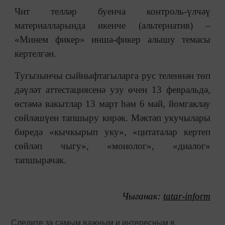
Чит телләр буенча контроль-үлчәү
материалларында икенче (альтернатив) –
«Минем фикер» инша-фикер алышу темасы
кертелгән.
Тугызынчы сыйныфтагыларга рус теленнән төп
дәүләт аттестациясенә узу өчен 13 февральдә,
өстәмә вакытлар 13 март һәм 6 май, йомгаклау
сөйләшүен тапшыру кирәк. Мәктәп укучылары
биредә «кычкырып уку», «цитаталар кертеп
сөйләп чыгу», «монолог», «диалог»
тапшырачак.
Чыганак:
tatar-inform
Следите за самым важным и интересным в