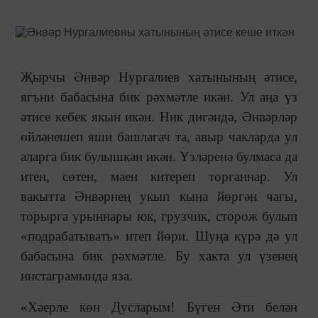
Җырчы Әнвәр Нургалиев хатынының әтисе,
ягъни бабасына бик рәхмәтле икән. Ул аңа үз
әтисе кебек якын икән. Ник дигәндә, Әнвәрләр
өйләнешеп яши башлагач та, авыр чакларда ул
аларга бик булышкан икән. Үзләренә булмаса да
итен, сөтен, маен китереп торганнар. Ул
вакытта Әнвәрнең укып кына йөргән чагы,
торырга урыннары юк, грузчик, сторож булып
«подрабатывать» итеп йөри. Шуңа күрә дә ул
бабасына бик рәхмәтле. Бу хакта ул үзенең
инстаграмында яза.
«Хәерле көн Дусларым! Бүген Әти белән