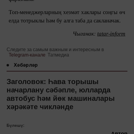
Топ-менеджерларның хезмәт хаклары соңгы өч
елда тотрыклы һәм бу алга таба да сакланачак.
Чыган
ак:
tatar-inform
Следите за самым важным и интересным в
Telegram-канале
Татмедиа
Хәбәрләр
Заголовок: Һава торышы
начарлану сәбәпле, юлларда
автобус һәм йөк машиналары
хәрәкәте чикләнде
Бүлешү:
Автор