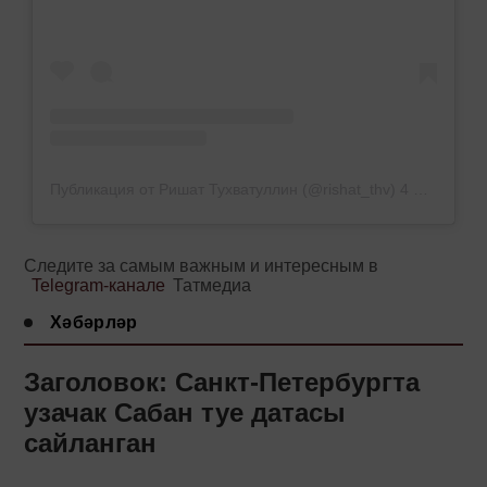
Публикация от Ришат Тухватуллин (@rishat_thv)
4 Янв 2019 в 8:19 PST
Следите за самым важным и интересным в
Telegram-канале
Татмедиа
Хәбәрләр
Заголовок: Санкт-Петербургта
узачак Сабан туе датасы
сайланган