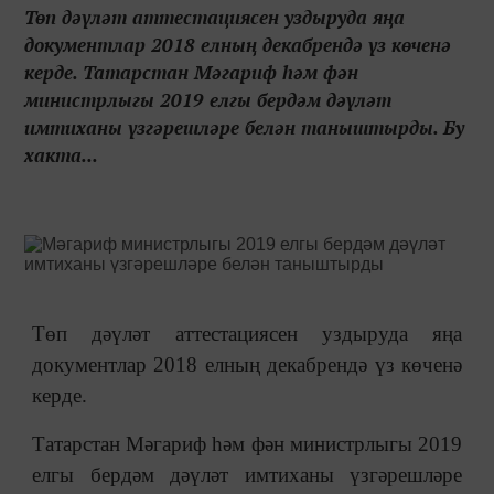
Төп дәүләт аттестациясен уздыруда яңа
документлар 2018 елның декабрендә үз көченә
керде. Татарстан Мәгариф һәм фән
министрлыгы 2019 елгы бердәм дәүләт
имтиханы үзгәрешләре белән таныштырды. Бу
хакта...
Төп дәүләт аттестациясен уздыруда яңа
документлар 2018 елның декабрендә үз көченә
керде.
Татарстан Мәгариф һәм фән министрлыгы 2019
елгы бердәм дәүләт имтиханы үзгәрешләре