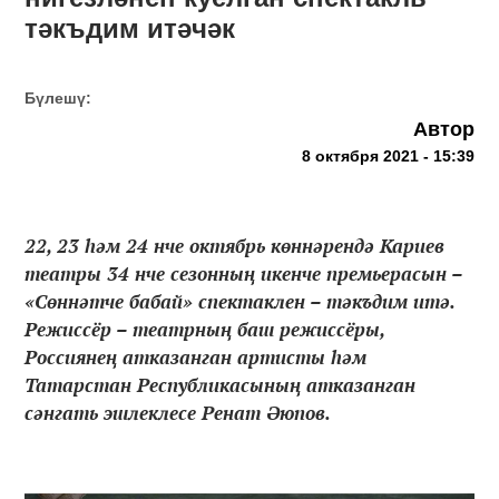
тәкъдим итәчәк
Бүлешү:
Автор
8 октября 2021 - 15:39
22, 23 һәм 24 нче октябрь көннәрендә Кариев
театры 34 нче сезонның икенче премьерасын –
«Сөннәтче бабай» спектаклен – тәкъдим итә.
Режиссёр – театрның баш режиссёры,
Россиянең атказанган артисты һәм
Татарстан Республикасының атказанган
сәнгать эшлеклесе Ренат Әюпов.