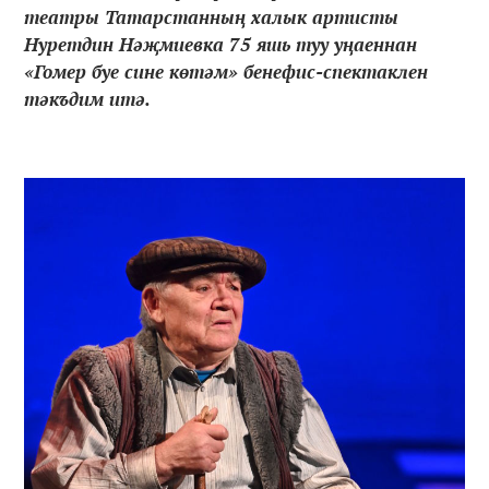
театры Татарстанның халык артисты
Нуретдин Нәҗмиевка 75 яшь туу уңаеннан
«Гомер буе сине көтәм» бенефис-спектаклен
тәкъдим итә.