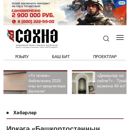
ЯЗЫЛУ
БАШ БИТ
ПРОЕКТЛАР
«Үз телем»
«Диварлар ни
бәйгесенең 2026
сөйли?» - Тукай
нчы ел җиңүчеләре
музеена 40 ел!
билгеле!
Хәбәрләр
Иркәгә «Башкортостанның