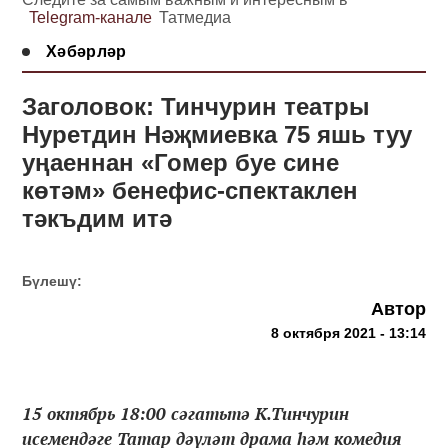
Telegram-канале
Татмедиа
Хәбәрләр
Заголовок: Тинчурин театры
Нуретдин Нәҗмиевка 75 яшь туу
уңаеннан «Гомер буе сине
көтәм» бенефис-спектаклен
тәкъдим итә
Бүлешү:
Автор
8 октября 2021 - 13:14
15 октябрь 18:00 сәгатьтә К.Тинчурин
исемендәге Татар дәүләт драма һәм комедия