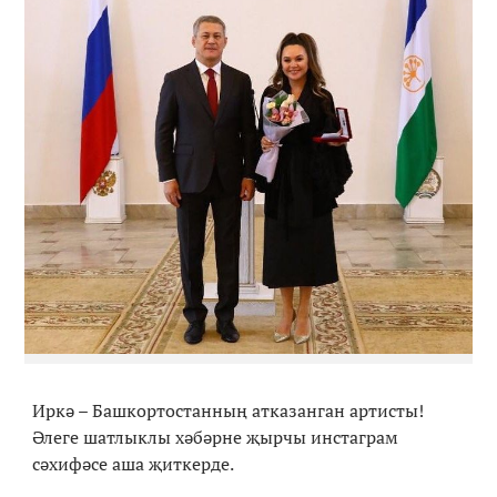
Иркә – Башкортостанның атказанган артисты!
Әлеге шатлыклы хәбәрне җырчы инстаграм
сәхифәсе аша җиткерде.