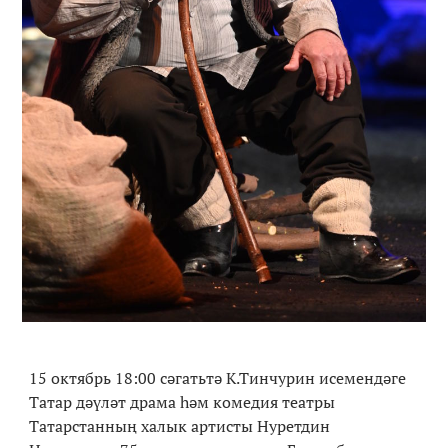
15 октябрь 18:00 сәгатьтә К.Тинчурин исемендәге
Татар дәүләт драма һәм комедия театры
Татарстанның халык артисты Нуретдин