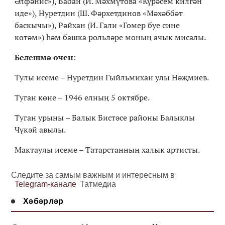
Әлфәнис»), Бабай (И. Мәхмүтова «Күрәсем килгән
иде»), Нуретдин (Ш. Фәрхетдинов «Мәхәббәт
баскычы»), Рәйхан (И. Гали «Гомер буе сине
көтәм») һәм башка рольләре моның ачык мисалы.
Белешмә өчен
:
Тулы исеме – Нуретдин Гыйльмихан улы Нәҗмиев.
Туган көне – 1946 елның 5 октябре.
Туган урыны – Балык Бистәсе районы Балыклы
Чүкәй авылы.
Мактаулы исеме – Татарстанның халык артисты.
Следите за самым важным и интересным в
Telegram-канале
Татмедиа
Хәбәрләр