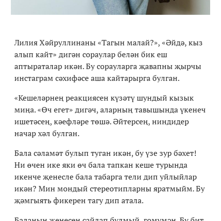
Лилия Хәйруллинаны «Тагын малай?», «Әйдә, кыз
алып кайт» дигән сораулар белән бик еш
аптыраталар икән. Бу сорауларга җавапны җырчы
инстаграм сәхифәсе аша кайтарырга булган.
«Кешеләрнең реакциясен күзәтү шундый кызык
миңа. «Өч егет» дигәч, аларның тавышында үкенеч
ишетәсең, кәефләре төшә. Әйтерсең, ниндидер
начар хәл булган.
Бала сәламәт булып туган икән, бу үзе зур бәхет!
Ни өчен ике яки өч бала тапкан кеше турында
икенче җенесле бала табарга тели дип уйлыйлар
икән? Мин мондый стереотипларны яратмыйм. Бу
җәмгыять фикерен тагу дип атала.
Баланың җенесен сайлап булмый, гомумән. Бу бит