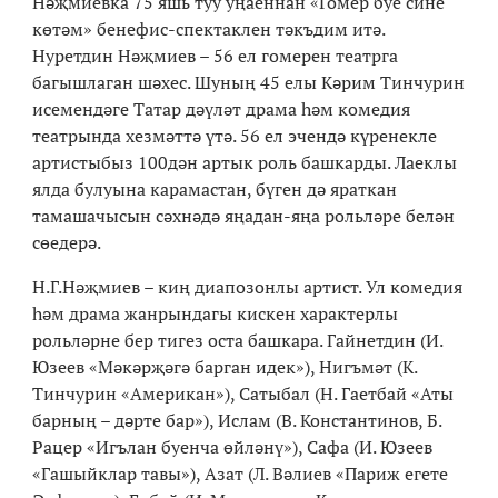
Нәҗмиевка 75 яшь туу уңаеннан «Гомер буе сине
көтәм» бенефис-спектаклен тәкъдим итә.
Нуретдин Нәҗмиев – 56 ел гомерен театрга
багышлаган шәхес. Шуның 45 елы Кәрим Тинчурин
исемендәге Татар дәүләт драма һәм комедия
театрында хезмәттә үтә. 56 ел эчендә күренекле
артистыбыз 100дән артык роль башкарды. Лаеклы
ялда булуына карамастан, бүген дә яраткан
тамашачысын сәхнәдә яңадан-яңа рольләре белән
сөедерә.
Н.Г.Нәҗмиев – киң диапозонлы артист. Ул комедия
һәм драма жанрындагы кискен характерлы
рольләрне бер тигез оста башкара. Гайнетдин (И.
Юзеев «Мәкәрҗәгә барган идек»), Нигъмәт (К.
Тинчурин «Американ»), Сатыбал (Н. Гаетбай «Аты
барның – дәрте бар»), Ислам (В. Константинов, Б.
Рацер «Игълан буенча өйләнү»), Сафа (И. Юзеев
«Гашыйклар тавы»), Азат (Л. Вәлиев «Париж егете