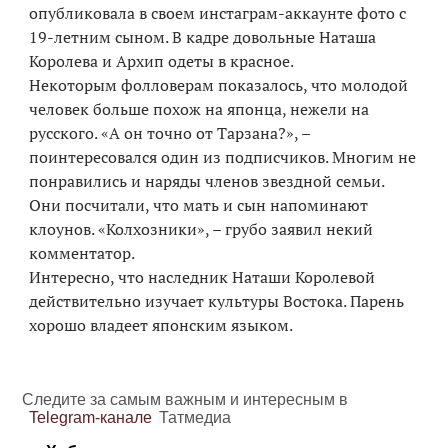
опубликовала в своем инстаграм-аккаунте фото с
19-летним сыном. В кадре довольные Наташа
Королева и Архип одеты в красное.
Некоторым фолловерам показалось, что молодой
человек больше похож на японца, нежели на
русского. «А он точно от Тарзана?», –
поинтересовался один из подписчиков. Многим не
понравились и наряды членов звездной семьи.
Они посчитали, что мать и сын напоминают
клоунов. «Колхозники», – грубо заявил некий
комментатор.
Интересно, что наследник Наташи Королевой
действительно изучает культуры Востока. Парень
хорошо владеет японским языком.
Следите за самым важным и интересным в
Telegram-канале
Татмедиа