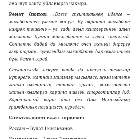
әнә шул хакта уйланырга чакыра.
Ренат Әюпов:
«Әлеге спектакльнең идеясе –
мәхәббәтнең үлемне җиңүе. Бу очракта мәхәббәт
киңрәк төшенчә – ул гади авыл кешеләреннән алып
милләткә булган мөнәсәбәтне үз эченә колачлый.
Сөннәтче бабай да милләте өчен җанын бирергә
әзер торган, күңелендәге мәхәббәтен һәркемгә тигез
бүлә белгән герой.
Спектакльдә хәзерге көндә дә актуаль темалар
күтәрелә: катнаш гаиләләр мәсьәләсе, җәмгыятьтә
хатын-кызларның тоткан урыны, җәмгыятьтә
хатын-кызларга карата яшәгән стереотиплар һ.б.
Корбанколый карт аша без Гаяз Исхакыйның
гражданлык позициясен күрәбез».
Спектакльнең иҗат төркеме:
Рәссам – Булат Гыйльванов
Композитор – Алмаз Әсхәдуллин