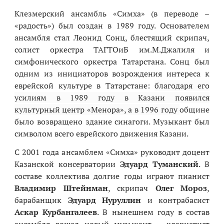
Клезмерский ансамбль «Симха» (в переводе –
«радость») был создан в 1989 году. Основателем
ансамбля стал Леонид Сонц, блестящий скрипач,
солист оркестра ТАГТОиБ им.М.Джалиля и
симфонического оркестра Татарстана. Сонц был
одним из инициаторов возрождения интереса к
еврейской культуре в Татарстане:
благодаря его
усилиям в 1989 году в Казани появился
культурный центр «Менора», а в 1996 году
общине
было возвращено здание синагоги. Музыкант был
символом всего еврейского движения Казани.
С 2001 года ансамблем «Симха» руководит доцент
Казанской консерватории
Эдуард Туманский
. В
составе коллектива долгие годы играют пианист
Владимир Штейнман
, скрипач
Олег Мороз
,
барабанщик
Эдуард Нуруллин
и контрабасист
Аскар Курбангалеев
. В нынешнем году в состав