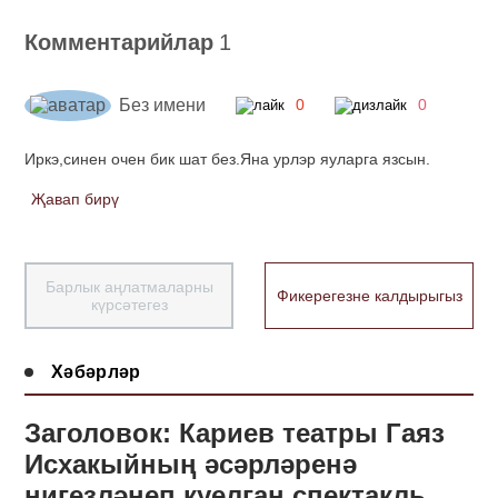
Комментарийлар
1
Без имени
0
0
Иркэ,синен очен бик шат без.Яна урлэр яуларга язсын.
Җавап бирү
Барлык аңлатмаларны
Фикерегезне калдырыгыз
күрсәтегез
Хәбәрләр
Заголовок: Кариев театры Гаяз
Исхакыйның әсәрләренә
нигезләнеп куелган спектакль