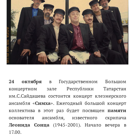
24 октября
в Государственном Большом
концертном зале Республики Татарстан
им.С.Сайдашева состоится концерт клезмерского
ансамбля «
Симха
». Ежегодный большой концерт
коллектива в этот раз будет посвящен
памяти
основателя ансамбля, известного скрипача
Леонида Сонца
(1945-2001). Начало вечера в
17.00.