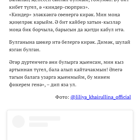
кибет түгел, ә «киндер-сюрприз».
«Киндер» эләккәнгә сөенергә кирәк. Мин моңа
җиңелрәк карыйм. Ә бит кайбер хатын-кызлар
моңа бик борчыла, барысын да җитди кабул итә.
Булганына шөкер итә белергә кирәк. Димәк, шулай
язган булган.
Әгәр дүртенчегә әни булырга җыенсам, мин кыз
артыннан түгел, бала алып кайтачакмын! Әлегә
тагын балага узарга җыенмыйм, бу минем
фикерем генә», – дип яза ул.
Фото:
@liliya_khairullina_official