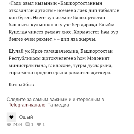
«Гади авыл кызының «Башкортостанның
атказанган артисты» исеменә лаек дип табылган
көн бүген. Әлеге зур исемне Башкортостан
башлыгы кулыннан алу үзе бер дәрәҗә. Елыйм.
Күңелдә чиксез рәхмәт хисе. Хөрмәтегез һәм зур
бәягез өчен рәхмәт!» – дип яза җырчы.
Шулай ук Иркә тамашачысына, Башкортостан
Республикасы җитәкчелегенә һәм Мәдәният
министрлыгына, гаиләсәне, тугры дусларына,
төркеменә продюссерына рәхмәтен җиткерә.
Котлыйбыз!
Следите за самым важным и интересным в
Telegram-канале
Татмедиа
Ошый
2434
1
1