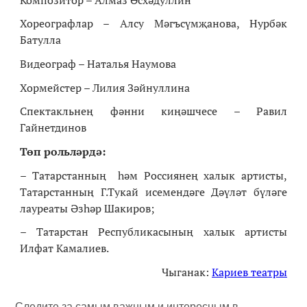
Хореографлар – Алсу Мәгъсүмҗанова, Нурбәк
Батулла
Видеограф – Наталья Наумова
Хормейстер – Лилия Зәйнуллина
Спектакльнең фәнни киңәшчесе – Равил
Гайнетдинов
Төп рольләрдә:
– Татарстанның һәм Россиянең халык артисты,
Татарстанның Г.Тукай исемендәге Дәүләт бүләге
лауреаты Әзһәр Шакиров;
– Татарстан Республикасының халык артисты
Илфат Камалиев.
Чыганак:
Кариев театры
Следите за самым важным и интересным в