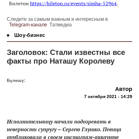
Билетон
https://bileton.ru/events/simha-52964
.
Следите за самым важным и интересным в
Telegram-канале
Татмедиа
Шоу-бизнес
Заголовок: Стали известны все
факты про Наташу Королеву
Бүлешү:
Автор
7 октября 2021 - 14:29
Исполнительницу начали подозревать в
неверности супругу – Сергею Глушко. Певица
опубликовала в своем инстаграм-аккаунте