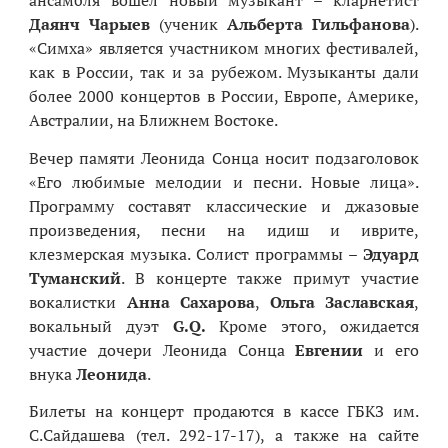
ансамбля вошел новый музыкант – кларнетист
Даянч Чарыев
(ученик
Альберта Гильфанова
).
«Симха» является участником многих фестивалей,
как в России, так и за рубежом. Музыканты дали
более 2000 концертов в России, Европе, Америке,
Австралии, на Ближнем Востоке.
Вечер памяти Леонида Сонца носит подзаголовок
«Его любимые мелодии и песни. Новые лица».
Программу составят классические и джазовые
произведения, песни на идиш и иврите,
клезмерская музыка. Солист программы –
Эдуард
Туманский
. В концерте также примут участие
вокалистки
Анна Сахарова
,
Ольга Заславская
,
вокальный дуэт
G
.
Q
.
Кроме этого, ожидается
участие дочери Леонида Сонца
Евгении
и его
внука
Леонида
.
Билеты на концерт продаются в кассе ГБКЗ им.
С.Сайдашева (тел. 292-17-17), а также на сайте