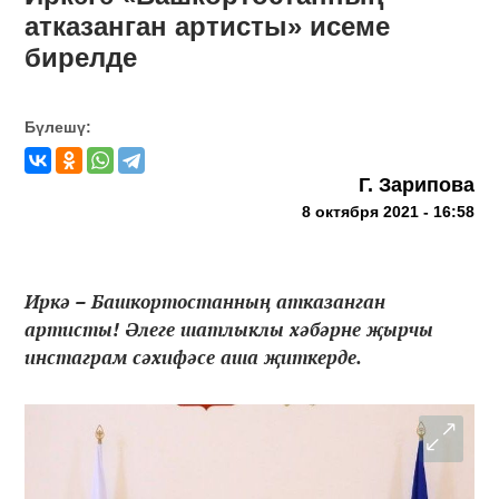
атказанган артисты» исеме
бирелде
Бүлешү:
Г. Зарипова
8 октября 2021 - 16:58
Иркә – Башкортостанның атказанган
артисты! Әлеге шатлыклы хәбәрне җырчы
инстаграм сәхифәсе аша җиткерде.