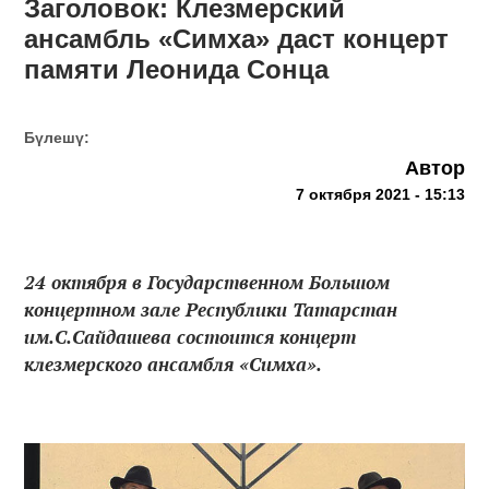
Заголовок: Клезмерский
ансамбль «Симха» даст концерт
памяти Леонида Сонца
Бүлешү:
Автор
7 октября 2021 - 15:13
24 октября в Государственном Большом
концертном зале Республики Татарстан
им.С.Сайдашева состоится концерт
клезмерского ансамбля «Симха».