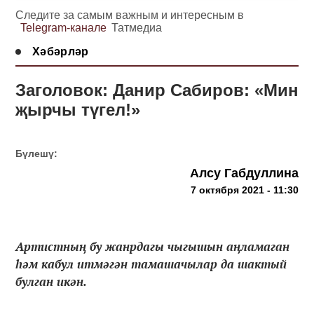
Следите за самым важным и интересным в
Telegram-канале
Татмедиа
Хәбәрләр
Заголовок: Данир Сабиров: «Мин
җырчы түгел!»
Бүлешү:
Алсу Габдуллина
7 октября 2021 - 11:30
Артистның бу жанрдагы чыгышын аңламаган
һәм кабул итмәгән тамашачылар да шактый
булган икән.