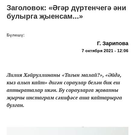
Заголовок: «Әгәр дүртенчегә әни
булырга җыенсам...»
Бүлешү:
Г. Зарипова
7 октября 2021 - 12:06
Лилия Хәйруллинаны «Тагын малай?», «Әйдә,
кыз алып кайт» дигән сораулар белән бик еш
аптыраталар икән. Бу сорауларга җавапны
җырчы инстаграм сәхифәсе аша кайтарырга
булган.