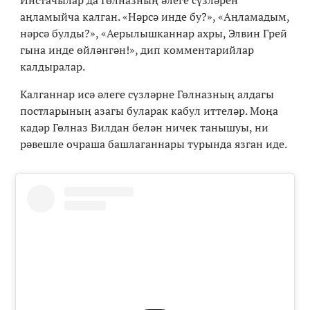
аңламыйча калган. «Нәрсә инде бу?», «Аңламадым,
нәрсә булды?», «Аерылышканнар ахры, Элвин Грей
гына инде өйләнгән!», дип комментарийлар
калдыралар.
Калганнар исә әлеге сүзләрне Гөлназның алдагы
постларының азагы буларак кабул иттеләр. Моңа
кадәр Гөлназ Вилдан белән ничек танышуы, ни
рәвешле очраша башлаганнары турында язган иде.