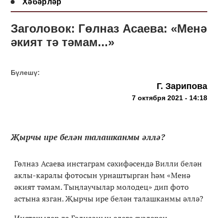
Хәбәрләр
Заголовок: Гөлназ Асаева: «Менә
әкият тә тәмам...»
Бүлешү:
Г. Зарипова
7 октября 2021 - 14:18
Җырчы ире белән талашканмы әллә?
Гөлназ Асаева инстаграм сәхифәсендә Вилли белән
аклы-каралы фотосын урнаштырган һәм «Менә
әкият тәмам. Тыңлаучылар молодец» дип фото
астына язган. Җырчы ире белән талашканмы әллә?
Инстачылар да Гөлназның әлеге сүзләрен