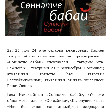
22, 23 һәм 24 нче октябрь көннәрендә Кариев
театры 34 нче сезонның икенче премьерасын –
«Сөннәтче бабай» спектаклен – тәкъдим итә.
Режиссёр – театрның баш режиссёры, Россиянең
атказанган артисты һәм Татарстан
Республикасының атказанган сәнгать эшлеклесе
Ренат Әюпов.
Гаяз Исхакыйның «Сөннәтче бабай», «Ул әле
өйләнмәгән иде...», «Остазбикә», «Кәләпүшче кыз»,
«Ике йөз елдан соң инкыйраз» әсәрләренә