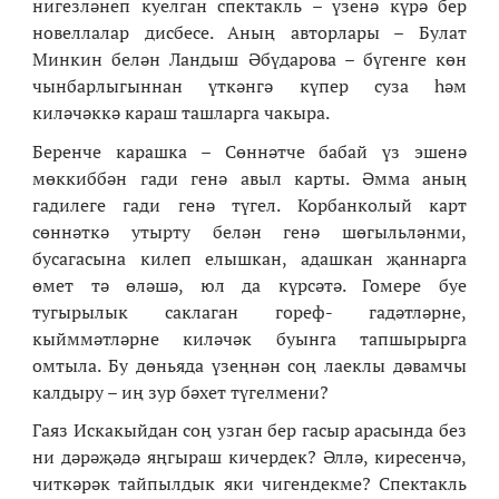
нигезләнеп куелган спектакль – үзенә күрә бер
новеллалар дисбесе. Аның авторлары – Булат
Минкин белән Ландыш Әбүдарова – бүгенге көн
чынбарлыгыннан үткәнгә күпер суза һәм
киләчәккә караш ташларга чакыра.
Беренче карашка – Сөннәтче бабай үз эшенә
мөккиббән гади генә авыл карты. Әмма аның
гадилеге гади генә түгел. Корбанколый карт
сөннәткә утырту белән генә шөгыльләнми,
бусагасына килеп елышкан, адашкан җаннарга
өмет тә өләшә, юл да күрсәтә. Гомере буе
тугырылык саклаган гореф- гадәтләрне,
кыйммәтләрне киләчәк буынга тапшырырга
омтыла. Бу дөньяда үзеңнән соң лаеклы дәвамчы
калдыру – иң зур бәхет түгелмени?
Гаяз Искакыйдан соң узган бер гасыр арасында без
ни дәрәҗәдә яңгыраш кичердек? Әллә, киресенчә,
читкәрәк тайпылдык яки чигендекме? Спектакль