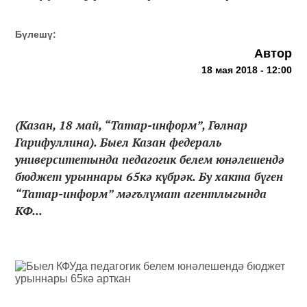
Бүлешү:
Автор
18 мая 2018 - 12:00
(Казан, 18 май, “Татар-информ”, Гөлнар
Гарифуллина). Быел Казан федераль
университетында педагогик белем юнәлешендә
бюджет урыннары 65кә күбрәк. Бу хакта бүген
“Татар-информ” мәгълүмат агентлыгында
КФ...