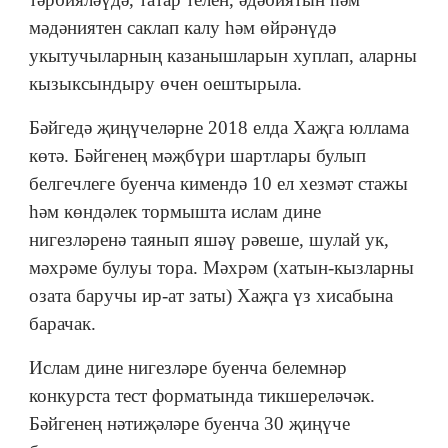
мәдәниятен саклап калу һәм өйрәнүдә
укытучыларның казанышларын хуплап, аларны
кызыксындыру өчен оештырыла.
Бәйгедә җиңүчеләрне 2018 елда Хаҗга юллама
көтә. Бәйгенең мәҗбүри шартлары булып
белгечлеге буенча кимендә 10 ел хезмәт стажы
һәм көндәлек тормышта ислам дине
нигезләренә таянып яшәү рәвеше, шулай ук,
мәхрәме булуы тора. Мәхрәм (хатын-кызларны
озата баручы ир-ат заты) Хаҗга үз хисабына
барачак.
Ислам дине нигезләре буенча белемнәр
конкурста тест форматында тикшереләчәк.
Бәйгенең нәтиҗәләре буенча 30 җиңүче