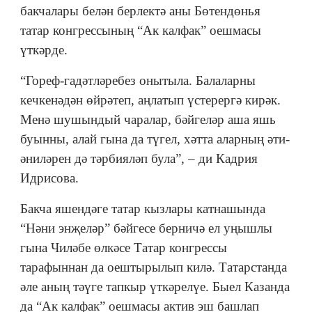
бакчалары белән берлектә аны Бөтендөнья
татар конгрессының “Ак калфак” оешмасы
үткәрде.
“Гореф-гадәтләребез онытыла. Балаларны
кечкенәдән өйрәтеп, аңлатып үстерергә кирәк.
Менә шушындый чаралар, бәйгеләр аша яшь
буынны, алай гына да түгел, хәтта аларның әти-
әниләрен дә тәрбияләп була”, – ди Кадрия
Идрисова.
Бакча яшендәге татар кызлары катнашында
“Нәни энҗеләр” бәйгесе берничә ел уңышлы
гына Чиләбе өлкәсе Татар конгрессы
тарафыннан да оештырылып килә. Татарстанда
әле аның тәүге тапкыр үткәрелүе. Быел Казанда
да “Ак калфак” оешмасы актив эш башлап