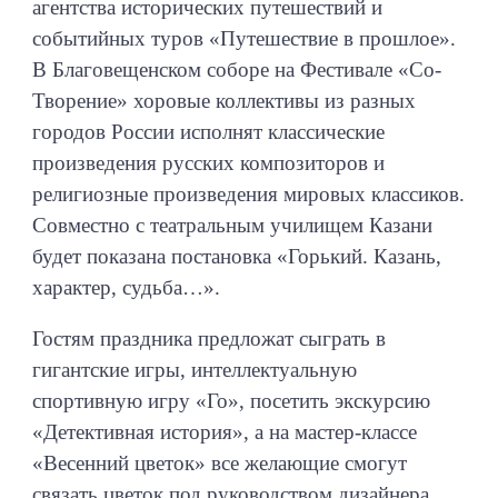
агентства исторических путешествий и
событийных туров «Путешествие в прошлое».
В Благовещенском соборе на Фестивале «Со-
Творение» хоровые коллективы из разных
городов России исполнят классические
произведения русских композиторов и
религиозные произведения мировых классиков.
Совместно с театральным училищем Казани
будет показана постановка «Горький. Казань,
характер, судьба…».
Гостям праздника предложат сыграть в
гигантские игры, интеллектуальную
спортивную игру «Го», посетить экскурсию
«Детективная история», а на мастер-классе
«Весенний цветок» все желающие смогут
связать цветок под руководством дизайнера