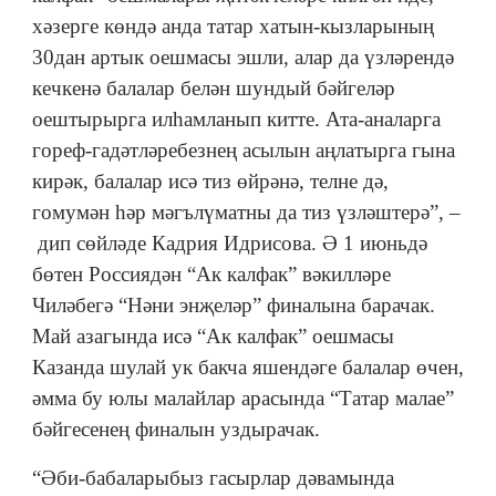
хәзерге көндә анда татар хатын-кызларының
30дан артык оешмасы эшли, алар да үзләрендә
кечкенә балалар белән шундый бәйгеләр
оештырырга илһамланып китте. Ата-аналарга
гореф-гадәтләребезнең асылын аңлатырга гына
кирәк, балалар исә тиз өйрәнә, телне дә,
гомумән һәр мәгълүматны да тиз үзләштерә”, –
дип сөйләде Кадрия Идрисова. Ә 1 июньдә
бөтен Россиядән “Ак калфак” вәкилләре
Чиләбегә “Нәни энҗеләр” финалына барачак.
Май азагында исә “Ак калфак” оешмасы
Казанда шулай ук бакча яшендәге балалар өчен,
әмма бу юлы малайлар арасында “Татар малае”
бәйгесенең финалын уздырачак.
“Әби-бабаларыбыз гасырлар дәвамында