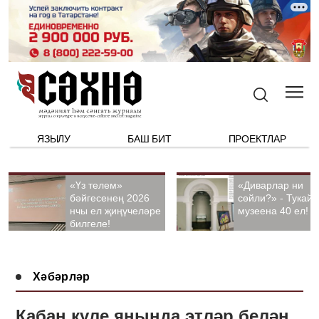
ЯЗЫЛУ
БАШ БИТ
ПРОЕКТЛАР
«Үз телем»
«Диварлар ни
бәйгесенең 2026
сөйли?» - Тукай
нчы ел җиңүчеләре
музеена 40 ел!
билгеле!
Хәбәрләр
Кабан күле янында этләр белән