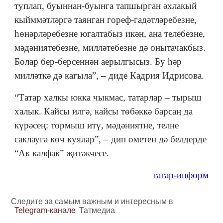
туплап, буыннан-буынга тапшырган әхлакый
кыйммәтләргә таянган гореф-гадәтләребезне,
һөнәрләребезне югалтабыз икән, ана телебезне,
мәдәниятебезне, милләтебезне дә онытачакбыз.
Болар бер-берсеннән аерылгысыз. Бу һәр
милләткә дә кагыла”, – диде Кадрия Идрисова.
“Татар халкы юкка чыкмас, татарлар – тырыш
халык. Кайсы илгә, кайсы төбәккә барсаң да
күрәсең: тормыш итү, мәдәниятне, телне
саклауга көч куялар”, – дип өметен дә белдерде
“Ак калфак” җитәкчесе.
татар-информ
Следите за самым важным и интересным в
Telegram-канале
Татмедиа