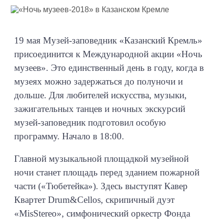
19 мая Музей-заповедник «Казанский Кремль»
присоединится к Международной акции «Ночь
музеев». Это единственный день в году, когда в
музеях можно задержаться до полуночи и
дольше. Для любителей искусства, музыки,
зажигательных танцев и ночных экскурсий
музей-заповедник подготовил особую
программу. Начало в 18:00.
Главной музыкальной площадкой музейной
ночи станет площадь перед зданием пожарной
части («Тюбетейка»). Здесь выступят Кавер
Квартет Drum&Cellos, скрипичный дуэт
«MisStereo», симфонический оркестр Фонда