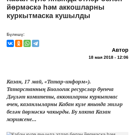
йөрмәскә һәм аккошларны
куркытмаска кушылды
Бүлешү:
Автор
18 мая 2018 - 12:06
Казан, 17 май, «Татар-информ»).
Татарстанның Биологик ресурслар буенча
Дәүләт комитеты, аккошларны куркытмас
өчен, казанлыларны Кабан күле янында этләр
белән йөрмәскә чакырды. Бу хакта Казан
мэриясене...