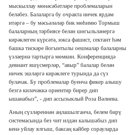
мыскыллау мөнәсәбәтләре проблемаларын
беләбез. Балаларга бу очракта ничек ярдәм
итәргә – бу мәсьәләләр бик мөһимю Тормыш
балаларның тәрбиясе белән шөгыльләнергә
кирәклеген күрсәтә, юкса фашист, сектант һәм
башка тискәре йогынтылы оешмалар балаларны
үзләернә тартырга мөмкин. Конференциядә
девиант яшүсмерләр, “авыр” балалар белән
ничек эшләргә кирәклеге турында да сүз
булачак. Бу проблемалар буенча фикер алышу
безгә киләчәккә ориентир бирер дип
ышанабыз”, - дип ассызыклый Роза Вәлиева.
Аның сүзләреннән аңлашылганча, белем бирү
системасында без чит илдән калышабыз дип
кенә уйлау ялгыш, баксаң кайбер сорауларда