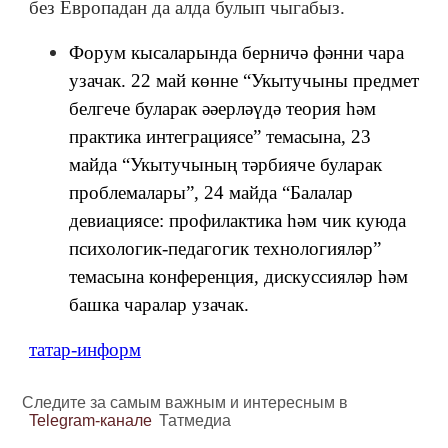
без Европадан да алда булып чыгабыз.
Форум кысаларында берничә фәнни чара
узачак. 22 май көнне “Укытучыны предмет
белгече буларак әәерләүдә теория һәм
практика интеграциясе” темасына, 23
майда “Укытучының тәрбияче буларак
проблемалары”, 24 майда “Балалар
девиациясе: профилактика һәм чик куюда
психологик-педагогик технологияләр”
темасына конференция, дискуссияләр һәм
башка чаралар узачак.
татар-информ
Следите за самым важным и интересным в
Telegram-канале
Татмедиа