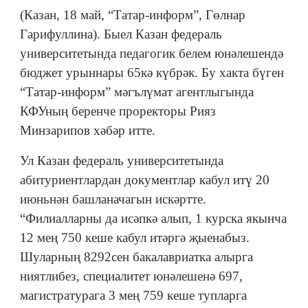
(Казан, 18 май, “Татар-информ”, Гөлнар
Гарифуллина). Быел Казан федераль
университетында педагогик белем юнәлешендә
бюджет урыннары 65кә күбрәк. Бу хакта бүген
“Татар-информ” мәгълүмат агентлыгында
КФУның беренче проректоры Рияз
Минзарипов хәбәр итте.
Ул Казан федераль университетында
абитуриентлардан документлар кабул итү 20
июньнән башланачагын искәртте.
“Филиалларны да исәпкә алып, 1 курска якынча
12 мең 750 кеше кабул итәргә җыенабыз.
Шуларның 8292сен бакалавриатка алырга
ниятлибез, специалитет юнәлешенә 697,
магистратурага 3 мең 759 кеше тупларга