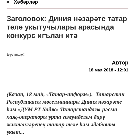
Хәбәрләр
Заголовок: Диния нәзарәте татар
теле укытучылары арасында
конкурс игълан итә
Бүлешү:
Автор
18 мая 2018 - 12:01
(Казан, 18 май, «Татар-информ»). Татарстан
Республикасы мөселманнары Диния нәзарәте
һәм «ДУМ РТ Хадж» Татарстандагы рәсми
хаҗ-операторы урта гомумбелем бирү
мәктәпләренең татар теле һәм әдәбияты
укыт...