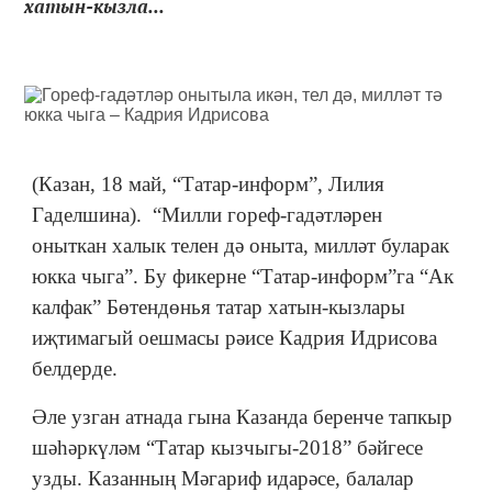
хатын-кызла...
(Казан, 18 май, “Татар-информ”, Лилия
Гаделшина). “Милли гореф-гадәтләрен
оныткан халык телен дә оныта, милләт буларак
юкка чыга”. Бу фикерне “Татар-информ”га “Ак
калфак” Бөтендөнья татар хатын-кызлары
иҗтимагый оешмасы рәисе Кадрия Идрисова
белдерде.
Әле узган атнада гына Казанда беренче тапкыр
шәһәркүләм “Татар кызчыгы-2018” бәйгесе
узды. Казанның Мәгариф идарәсе, балалар