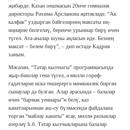
җибәрде. Казан оешмасын 20нче гимназия
директоры Рәхимә Арсланова җитәкләде. “Ак
калфак” уздырган бәйгеләрнең максаты иң-
иңнәрне билгеләү, беренче урыннар бирү өчен
түгел. Ата-аналар шуны аңласын иде. Безнең
максат – белем бирү”, – дип өстәде Кадрия
ханым.
Мәсәлән, “Татар кызчыгы” программасында
җыр-биюләр генә түгел, ә милли гореф-
гадәтләрне искә төшерергә мөмкинлек биргән
сынаулар да булган. Алар арасында – балалар
өчен “бармак уеннары”н белү, каз
канатларыннан аш-су бүлмәсендә файдалана
торган “майлау канаты” ясау, милли ризыклар
әзерләү һ.б. Татар кызчыкларына балалар