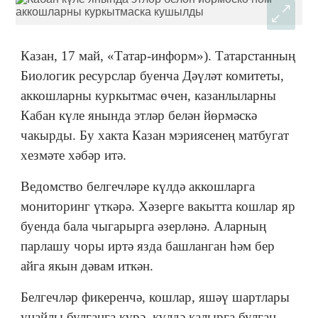
Казан, 17 май, «Татар-информ»). Татарстанның
Биологик ресурслар буенча Дәүләт комитеты,
аккошларны куркытмас өчен, казанлыларны
Кабан күле янында этләр белән йөрмәскә
чакырды. Бу хакта Казан мэриясенең матбугат
хезмәте хәбәр итә.
Ведомство белгечләре күлдә аккошларга
мониторинг үткәрә. Хәзерге вакытта кошлар яр
буенда бала чыгарырга әзерләнә. Аларның
парлашу чоры иртә язда башланган һәм бер
айга якын дәвам иткән.
Белгечләр фикеренчә, кошлар, яшәү шартлары
уңайлы булганга күрә, күлдә калырга булган.