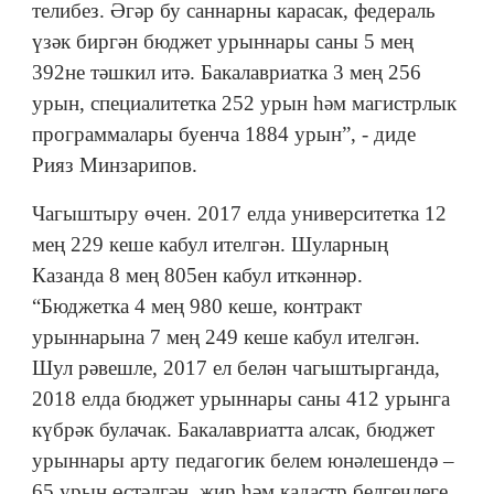
телибез. Әгәр бу саннарны карасак, федераль
үзәк биргән бюджет урыннары саны 5 мең
392не тәшкил итә. Бакалавриатка 3 мең 256
урын, специалитетка 252 урын һәм магистрлык
программалары буенча 1884 урын”, - диде
Рияз Минзарипов.
Чагыштыру өчен. 2017 елда университетка 12
мең 229 кеше кабул ителгән. Шуларның
Казанда 8 мең 805ен кабул иткәннәр.
“Бюджетка 4 мең 980 кеше, контракт
урыннарына 7 мең 249 кеше кабул ителгән.
Шул рәвешле, 2017 ел белән чагыштырганда,
2018 елда бюджет урыннары саны 412 урынга
күбрәк булачак. Бакалавриатта алсак, бюджет
урыннары арту педагогик белем юнәлешендә –
65 урын өстәлгән, җир һәм кадастр белгечлеге