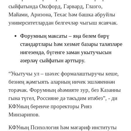
сыйфатында Оксфорд, Гарвард, Глазго,
Майами, Аризона, Техас һәм башка абруйлы
университетлардан белгечләр чыгыш ясаячак.
Форумның максаты – яңа белем бирү
стандартлары һәм хезмәт базары таләпләре
нигезендә, бүгенге заман укытучысын
әзерләү сыйфатын арттыру.
“Укытучы ул – шәхес формалаштыручы кеше,
безнең җәмгыять аларның ничек эшләвеннән
торачак. Форумның әһәмияте зур, без Казанны
гына түгел, Россияне дә тәкъдим итәбез”, - ди
КФУның беренче проректоры Рияз
Минзарипов.
КФУның Психология һәм мәгариф институты