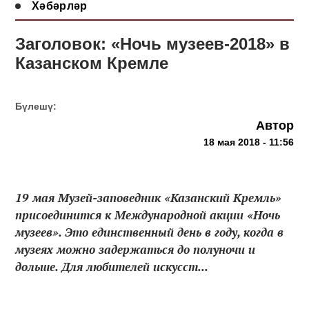
Хәбәрләр
Заголовок: «Ночь музеев-2018» в
Казанском Кремле
Бүлешү:
Автор
18 мая 2018 - 11:56
19 мая Музей-заповедник «Казанский Кремль»
присоединится к Международной акции «Ночь
музеев». Это единственный день в году, когда в
музеях можно задержаться до полуночи и
дольше. Для любителей искусст...