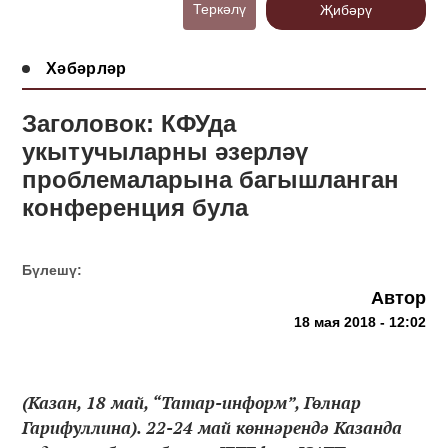
Теркәлү
Җибәрү
Хәбәрләр
Заголовок: КФУда
укытучыларны әзерләү
проблемаларына багышланган
конференция була
Бүлешү:
Автор
18 мая 2018 - 12:02
(Казан, 18 май, “Татар-информ”, Гөлнар
Гарифуллина). 22-24 май көннәрендә Казанда