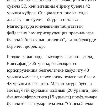
буенча 57, көнчыгышны өйрәнү буенча 42
урынга күбрәк. Специалитет юнәлешендә
дәвалау эше буенча 55 урын өстәлгән.
Магистратура юнәлешендә табигатьтән
файдалану һәм юриспруденция профильләре
буенча 22шәр урын өстәлгән”, - дип белдерде
беренче проректор.
Бюджет урыннарда кыскартуларга килгәндә,
Рияз әфәнде әйтүенчә, бакалавриатта
юриспруденция белгечлегенә кабул итү 43
урынга кимегән, психологик педагогик белем
48 урынга кыскарган. Магистратура буенча
мәгълүмати куркынычсызлык (20 урынга) һәм
бизнес-информатика (15 урынга) профильләре
буенча кыскартулар күзәтелә. “Соңгы 5 елда