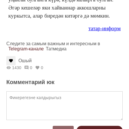
Әгәр кешеләр яки хайваннар аккошларны
куркытса, алар биредән китәргә дә мөмкин.
татар-информ
Следите за самым важным и интересным в
Telegram-канале
Татмедиа
Ошый
1430
0
0
Комментарий юк