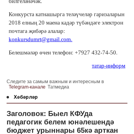
билгеләнәчәк.
Конкурста катнашырга теләүчеләр гаризаларын
2018 елның 20 маена кадәр түбәндәге электрон
почтага җибәрә алалар:
konkursdumrt@gmail.com.
Белешмәләр өчен телефон: +7927 432-74-50.
татар-информ
Следите за самым важным и интересным в
Telegram-канале
Татмедиа
Хәбәрләр
Заголовок: Быел КФУда
педагогик белем юнәлешендә
бюджет урыннары 65кә арткан