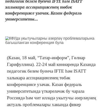
педагогик белем буенча IFTE һәм ISATT
халыкара ассоциациясенең төбәк
конференциясе узачак. Казан федераль
университеты...
(Казан, 18 май, “Татар-информ”, Гөлнар
Гарифуллина). 22-24 май көннәрендә Казанда
педагогик белем буенча IFTE һәм ISATT
халыкара ассоциациясенең төбәк
конференциясе узачак. Казан федераль
университетында үткәреләчәк бу чарала
Россиядә һәм чит илләдә укытучы әзерләүнең
актуаль проблемалары хакында фикер