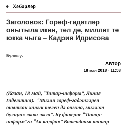
Хәбәрләр
Заголовок: Гореф-гадәтләр
онытыла икән, тел дә, милләт тә
юкка чыга – Кадрия Идрисова
Бүлешү:
Автор
18 мая 2018 - 11:58
(Казан, 18 май, “Татар-информ”, Лилия
Гаделшина). “Милли гореф-гадәтләрен
оныткан халык телен дә оныта, милләт
буларак юкка чыга”. Бу фикерне “Татар-
информ”га “Ак калфак” Бөтендөнья татар