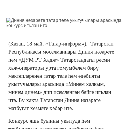
(Казан, 18 май, «Татар-информ»). Татарстан
Республикасы мөселманнары Диния нәзарәте
һәм «ДУМ РТ Хадж» Татарстандагы рәсми
хаҗ-операторы урта гомумбелем бирү
мәктәпләренең татар теле һәм әдәбияты
укытучылары арасында «Минем халкым,
минем динем» дип исемләнгән бәйге игълан
итә. Бу хакта Татарстан Диния нәзарәте
матбугат хезмәте хәбәр итә.
Конкурс яшь буынны укытуда һәм
тәрбияләүдә, татар телен, әдәбиятын һәм