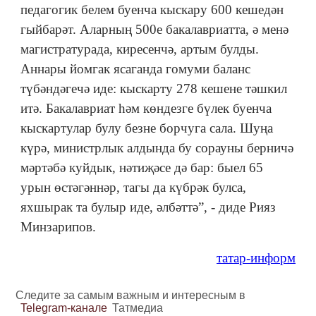
педагогик белем буенча кыскару 600 кешедән
гыйбарәт. Аларның 500е бакалавриатта, ә менә
магистратурада, киресенчә, артым булды.
Аннары йомгак ясаганда гомуми баланс
түбәндәгечә иде: кыскарту 278 кешене тәшкил
итә. Бакалавриат һәм көндезге бүлек буенча
кыскартулар булу безне борчуга сала. Шуңа
күрә, министрлык алдында бу сорауны берничә
мәртәбә куйдык, нәтиҗәсе дә бар: быел 65
урын өстәгәннәр, тагы да күбрәк булса,
яхшырак та булыр иде, әлбәттә”, - диде Рияз
Минзарипов.
татар-информ
Следите за самым важным и интересным в
Telegram-канале
Татмедиа