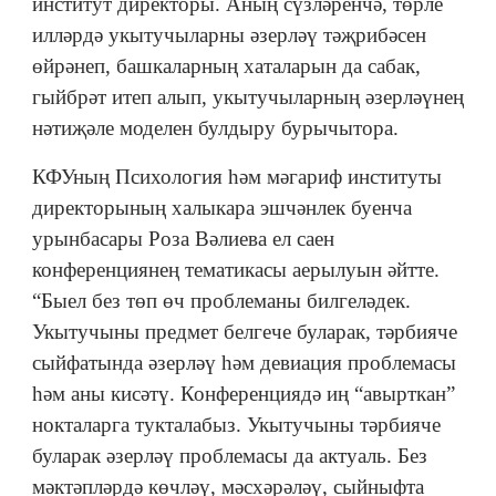
институт директоры. Аның сүзләренчә, төрле
илләрдә укытучыларны әзерләү тәҗрибәсен
өйрәнеп, башкаларның хаталарын да сабак,
гыйбрәт итеп алып, укытучыларның әзерләүнең
нәтиҗәле моделен булдыру бурычытора.
КФУның Психология һәм мәгариф институты
директорының халыкара эшчәнлек буенча
урынбасары Роза Вәлиева ел саен
конференциянең тематикасы аерылуын әйтте.
“Быел без төп өч проблеманы билгеләдек.
Укытучыны предмет белгече буларак, тәрбияче
сыйфатында әзерләү һәм девиация проблемасы
һәм аны кисәтү. Конференциядә иң “авырткан”
нокталарга тукталабыз. Укытучыны тәрбияче
буларак әзерләү проблемасы да актуаль. Без
мәктәпләрдә көчләү, мәсхәрәләү, сыйныфта