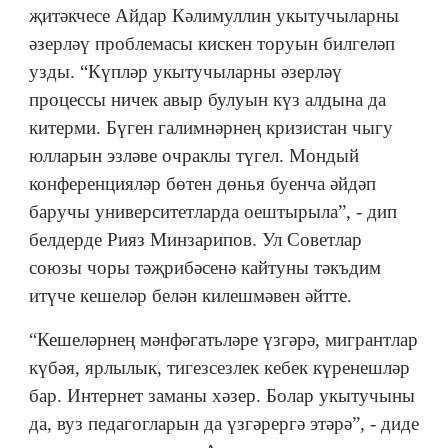
җитәкчесе Айдар Кәлимуллин укытучыларны
әзерләү проблемасы кискен торуын билгеләп
узды. “Күпләр укытучыларны әзерләү
процессы ничек авыр булуын күз алдына да
китерми. Бүген галимнәрнең кризистан чыгу
юлларын эзләве очраклы түгел. Мондый
конференцияләр бөтен дөнья буенча әйдәп
баручы университетларда оештырыла”, - дип
белдерде Рияз Минзарипов. Ул Советлар
союзы чоры тәҗрибәсенә кайтуны тәкъдим
итүче кешеләр белән килешмәвен әйтте.
“Кешеләрнең мәнфәгатьләре үзгәрә, мигрантлар
күбәя, ярлылык, тигезсезлек кебек күренешләр
бар. Интернет заманы хәзер. Болар укытучыны
да, вуз педагогларын да үзгәрергә этәрә”, - диде