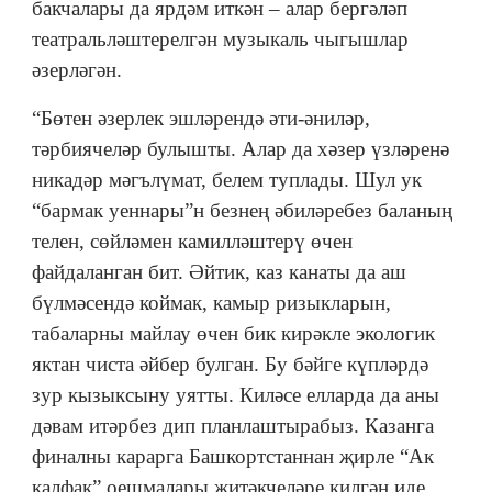
бакчалары да ярдәм иткән – алар бергәләп
театральләштерелгән музыкаль чыгышлар
әзерләгән.
“Бөтен әзерлек эшләрендә әти-әниләр,
тәрбиячеләр булышты. Алар да хәзер үзләренә
никадәр мәгълүмат, белем туплады. Шул ук
“бармак уеннары”н безнең әбиләребез баланың
телен, сөйләмен камилләштерү өчен
файдаланган бит. Әйтик, каз канаты да аш
бүлмәсендә коймак, камыр ризыкларын,
табаларны майлау өчен бик кирәкле экологик
яктан чиста әйбер булган. Бу бәйге күпләрдә
зур кызыксыну уятты. Киләсе елларда да аны
дәвам итәрбез дип планлаштырабыз. Казанга
финалны карарга Башкортстаннан җирле “Ак
калфак” оешмалары җитәкчеләре килгән иде,