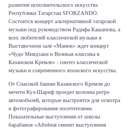
развития исполнительского искусства
Республики Татарстан SFORZANDO.
Состоится концерт альтернативной татарской
музыки под руководством Радифа Кашапова, а
всех любителей классической музыки в
Выставочном зале «Манеж» ждет концерт
«Чудо Миядзаки и Великая классика в
Казанском Кремле» - синтез классической
музыки и современного японского искусства.
От Спасской башни Казанского Кремля до
мечети Кул-Шариф проедет колонна ретро
автомобилей, которые выстроятся для осмотра
и фотографирования посетителями.
Показательные выступления от школы
барабанов «Afrobeat сменят выступления