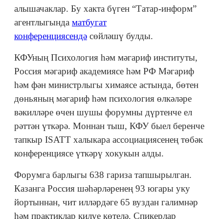
алышачаклар. Бу хакта бүген “Татар-информ”
агентлыгында
матбугат
конференциясендә
сөйләшү булды.
КФУның Психология һәм мәгариф институты,
Россия мәгариф академиясе һәм РФ Мәгариф
һәм фән министрлыгы химаясе астында, бөтен
дөньяның мәгариф һәм психология өлкәләре
вәкилләре өчен шушы форумны дүртенче ел
рәттән үткәрә. Моннан тыш, КФУ быел беренче
тапкыр ISATT халыкара ассоциациясенең төбәк
конференциясе үткәрү хокукын алды.
Форумга барлыгы 638 гариза тапшырылган.
Казанга Россия шәһәрләренең 93 югары уку
йортыннан, чит илләрдәге 65 вуздан галимнәр
һәм практиклар килүе көтелә. Спикерлар