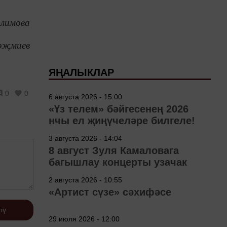
алимова
әҗмиев
ЯҢАЛЫКЛАР
0
0
6 августа 2026 - 15:00
«Үз телем» бәйгесенең 2026
нчы ел җиңүчеләре билгеле!
3 августа 2026 - 14:04
8 август Зуля Камаловага
багышлау концерты узачак
2 августа 2026 - 10:55
«Артист сүзе» сәхифәсе
рү
29 июля 2026 - 12:00