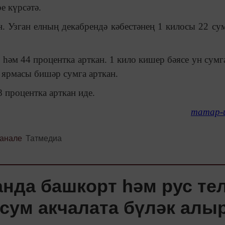
е күрсәтә.
. Узган елның декабрендә кәбестәнең 1 килосы 22 сум
һәм 44 процентка арткан. 1 кило кишер бәясе ун сумга
й ярмасы бишәр сумга арткан.
8 процентка арткан иде.
татар-
канале
Татмедиа
нда башкорт һәм рус те
сум акчалата бүләк алы