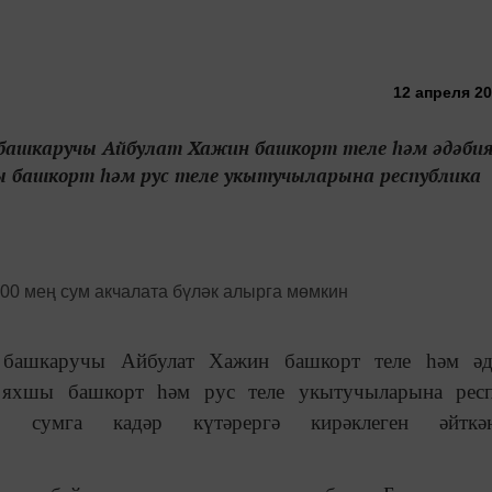
12 апреля 20
башкаручы Айбулат Хажин башкорт теле һәм әдәби
ы башкорт һәм рус теле укытучыларына республика
 башкаручы Айбулат Хажин башкорт теле һәм әд
 яхшы башкорт һәм рус теле укытучыларына респ
ң сумга кадәр күтәрергә кирәклеген әйтк