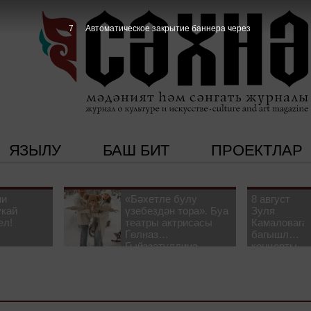
6
Автоматическое закрытие баннера через
ЯЗЫЛУ
БАШ БИТ
ПРОЕКТЛАР
ни
«Бәхетле булу
8 август
укай
үзебездән тора». Буа
Зуля
ел!
театры актрисасы
Камаловага
Гөлназ
багышлау
Гыйззәтуллина-
концерты
Гатауллина белән
узачак
әңгәмә