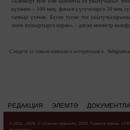
«Башкорт теле һәм әдәбияты ел укытучысы» төб
күләмен – 100 мең, финалга үтүчеләргә 50 мең су
тапкыр үтәчәк. Бүген туган тел укытучыларыны
эшен яхшыртырга кирәк», - дигән министр вази
Следите за самым важным и интересным в
Telegram-
РЕДАКЦИЯ
ЭЛЕМТӘ
ДОКУМЕНТЛ
© 2011 - 2026. © «Сәхнә» журналы, 2020. Гамәлгә куючы: «
защищены.