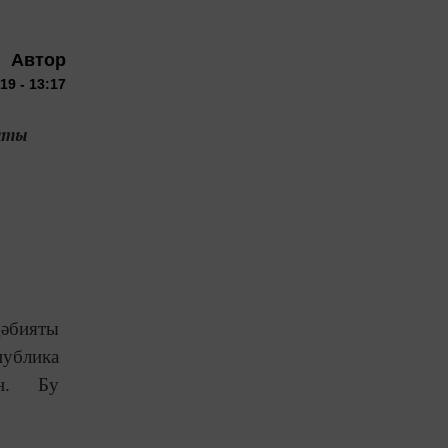
Автор
19 - 13:17
яты
әбияты
ублика
ән. Бу