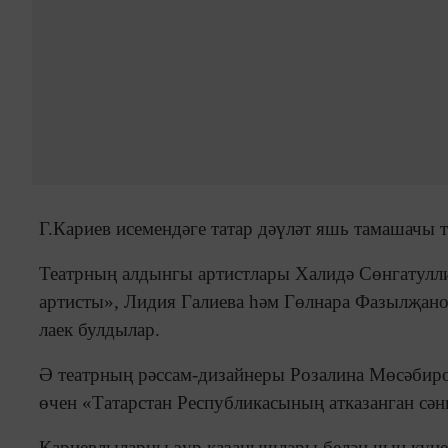
Г.Кариев исемендәге татар дәүләт яшь тамашачы т
Театрның алдынгы артистлары Халидә Сөнгатулл
артисты», Лидия Галиева һәм Гөлнара Фазылҗано
лаек булдылар.
Ә театрның рәссам-дизайнеры Розалина Мөсәбиро
өчен «Татарстан Республикасының атказанган сән
Кариевлыларны зур казанышлары белән чын күңе