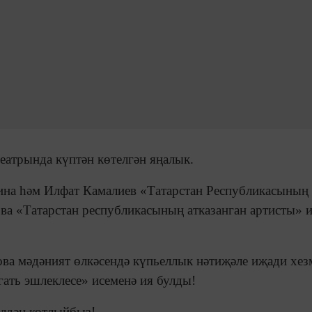
еатрында күптән көтелгән яңалык.
ина һәм Илфат Камалиев «Татарстан Республикасының
ва «Татарстан республикасының атказанган артисты» 
ва мәдәният өлкәсендә күпьеллык нәтиҗәле иҗади хез
гать эшлеклесе» исеменә ия булды!
лдән котлыйбыз!