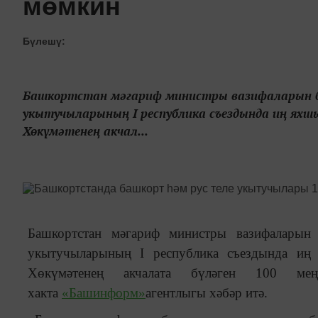
мөмкин
Бүлешү:
Башкортстан мәгариф министры вазифаларын 
укытучыларының I республика съездында иң яхш
Хөкүмәтенең акчал...
Башкортстан мәгариф министры вазифаларын
укытучыларының I республика съездында иң
Хөкүмәтенең акчалата бүләген 100 ме
хакта
«Башинформ»
агентлыгы хәбәр итә.