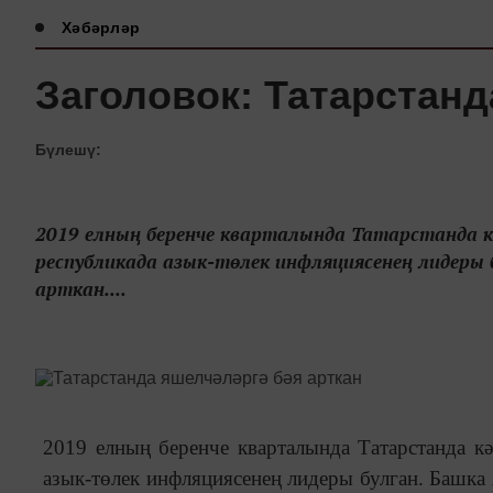
Хәбәрләр
Заголовок: Татарстанд
Бүлешү:
2019 елның беренче кварталында Татарстанда кә
республикада азык-төлек инфляциясенең лидеры бу
арткан....
2019 елның беренче кварталында Татарстанда кә
азык-төлек инфляциясенең лидеры булган. Башка я