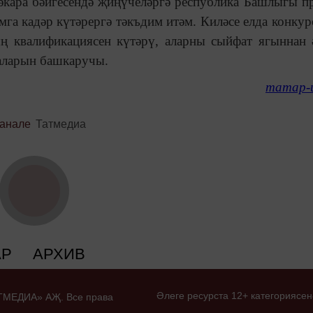
әкара бәйгесендә җиңүчеләргә республика Башлыгы п
мга кадәр күтәрергә тәкъдим итәм. Киләсе елда конкур
ң квалификациясен күтәрү, аларны сыйфат ягыннан 
фаларын башкаручы.
татар-
канале
Татмедиа
АР
АРХИВ
Әлеге ресурста 12+ категориясен
ТАТМЕДИА» АҖ. Все права