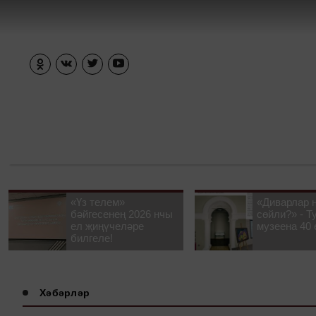
«Үз телем»
«Диварлар 
бәйгесенең 2026 нчы
сөйли?» - Т
ел җиңүчеләре
музеена 40 
билгеле!
Хәбәрләр