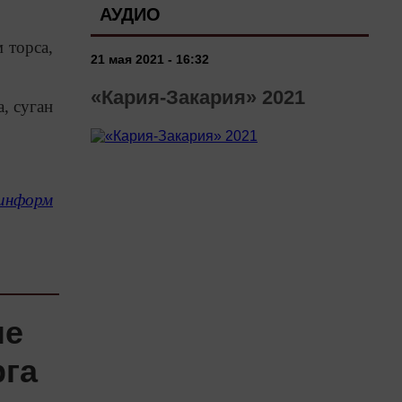
АУДИО
 торса,
21 мая 2021 - 16:32
«Кария-Закария» 2021
, суган
информ
ле
рга