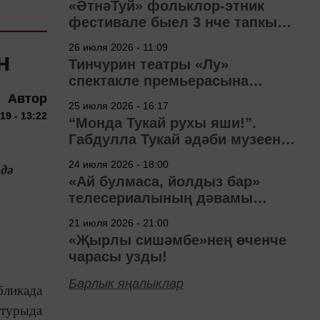
«ӘтнәТуй» фольклор-этник
фестивале быел 3 нче тапкыр
узачак
26 июля 2026 - 11:09
н
Тинчурин театры «Лу»
спектакле премьерасына
әзерләнә
Автор
25 июля 2026 - 16:17
19 - 13:22
“Монда Тукай рухы яши!”.
Габдулла Тукай әдәби музеена
40 ел
24 июля 2026 - 18:00
 дә
«Ай булмаса, йолдыз бар»
телесериалының дәвамы
төшерелә!
21 июля 2026 - 21:00
«Җырлы сишәмбе»нең өченче
чарасы узды!
Барлык яңалыклар
бликада
 турыда