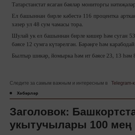
Татарстанстат ясаган бәяләр мониторгы нәтиҗәләр
Ел башыннан бирле кәбестә 116 процентка арткан
хәзер ул 48 сум чамасы тора.
Шулай ук ел башыннан бирле кишер һәм суган 53 
бәясе 12 сумга күтәрелгән. Бәрәңге һәм карабода
Былтыр шикәр, йомырка һәм ит бәясе 23, 13 һәм 
Следите за самым важным и интересным в
Telegram-
Хәбәрләр
Заголовок: Башкортста
укытучылары 100 мең 