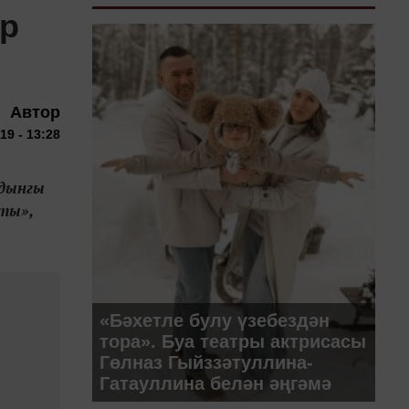
әр
Автор
19 - 13:28
лдынгы
ты»,
«Бәхетле булу үзебездән
тора». Буа театры актрисасы
Гөлназ Гыйззәтуллина-
Гатауллина белән әңгәмә