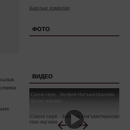
Барлык язмалар
ФОТО
ВИДЕО
 халык
исеменә
Сәхнә сере - Зөлфия Нигъмәтҗанова
белән әңгәмә
мәте