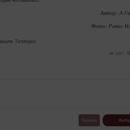
Автор: А.Г
Фото: Рәмис Н
канале
Татмедиа
1667
Теркәлү
Җибә