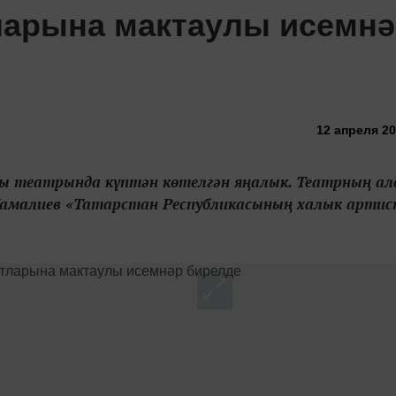
ларына мактаулы исемн
12 апреля 20
чы театрында күптән көтелгән яңалык. Театрның а
амалиев «Татарстан Республикасының халык артис