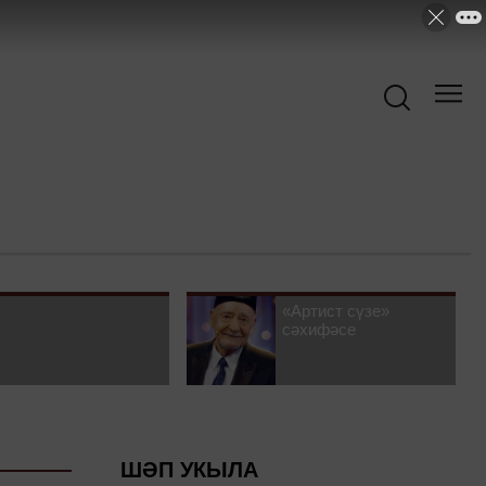
«Артист сүзе»
сәхифәсе
ШӘП УКЫЛА