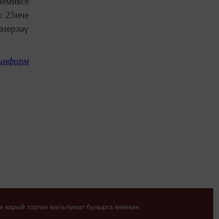
ремиясе
с 25нче
әзерләү
информ
ә карый торган мәгълүмат булырга мөмкин.