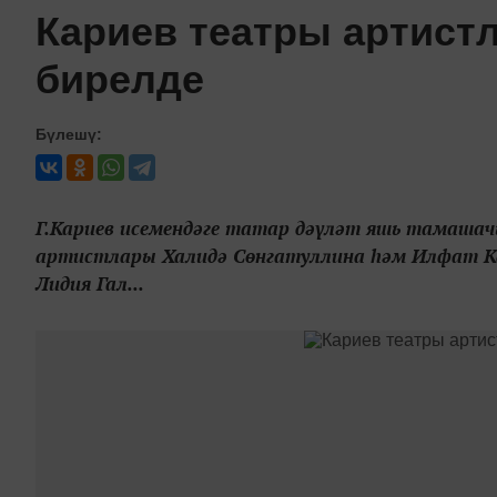
Кариев театры артист
бирелде
Бүлешү:
Г.Кариев исемендәге татар дәүләт яшь тамаша
артистлары Халидә Сөнгатуллина һәм Илфат К
Лидия Гал...