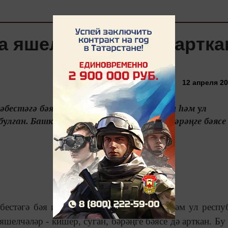
а яшелчәләргә бәя артка
12 апреля 20
бестәгә бәя ике тапкыр диярлек арткан һәм ул
лган. Башка яшелчәләр - кишер, суган, бәрәңге бәясе
бестәгә бәя ике тапкыр диярлек арткан һәм ул респу
шелчәләр - кишер, суган, бәрәңге бәясе дә арткан. Бу