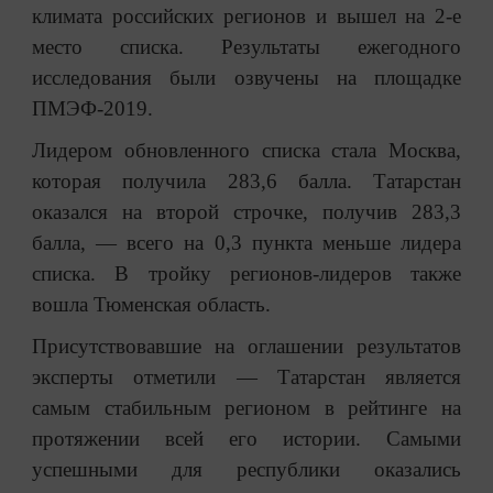
климата российских регионов и вышел на 2-е
место списка. Результаты ежегодного
исследования были озвучены на площадке
ПМЭФ-2019.
Лидером обновленного списка стала Москва,
которая получила 283,6 балла. Татарстан
оказался на второй строчке, получив 283,3
балла, — всего на 0,3 пункта меньше лидера
списка. В тройку регионов-лидеров также
вошла Тюменская область.
Присутствовавшие на оглашении результатов
эксперты отметили — Татарстан является
самым стабильным регионом в рейтинге на
протяжении всей его истории. Самыми
успешными для республики оказались