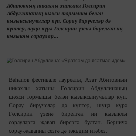
Абитовның никахлы хатыны Гөлсирин
Абдуллинаның шәхси тормышы белән
кызыксынучылар күп. Сорау бирүчеләр дә
күптер, шуңа күрә Гөлсирин үзенә бирелгән иң
кызыклы сораулар...
Ваһапов фестивале лауреаты, Азат Абитовның
никахлы хатыны Гөлсирин Абдуллинаның
шәхси тормышы белән кызыксынучылар күп.
Сорау бирүчеләр дә күптер, шуңа күрә
Гөлсирин үзенә бирелгән иң кызыклы
сорауларга җавап бирергә булган. Берничә
сорау-җавапны сезгә дә тәкъдим итәбез.