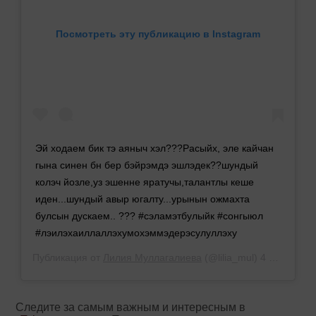
Посмотреть эту публикацию в Instagram
Эй ходаем бик тэ аяныч хэл???Расыйх, эле кайчан
гына синен бн бер бэйрэмдэ эшлэдек??шундый
колэч йозле,уз эшенне яратучы,талантлы кеше
иден...шундый авыр югалту...урынын ожмахта
булсын дускаем.. ??? #сэламэтбулыйк #сонгыюл
#лэилэхаиллаллэхумохэммэдерэсулуллэху
Публикация от
Лилия Муллагалиева
(@lilia_mul)
4 Июн 2019 в 6:10 PDT
Следите за самым важным и интересным в