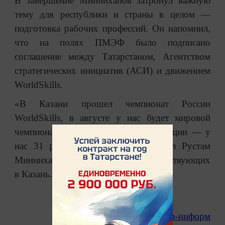
В завершение Минниханов затронул важную
тему для республики и страны в целом —
подготовка рабочих профессий. Он напомнил,
что на полях ПМЭФ было подписано
соглашение между Татарстаном, Агентством
стратегических инициатив (АСИ) и движением
WorldSkills.
«В Казани прошел чемпионат России
WorldSkills, в августе у нас будет мировой
чемпионат. Здесь мы на первой позиции — у
нас 31 ресурсный центр», — сказал Рустам
Минниханов и пригласил всех присутствующих
в Казань.
Источник:
Татар-информ