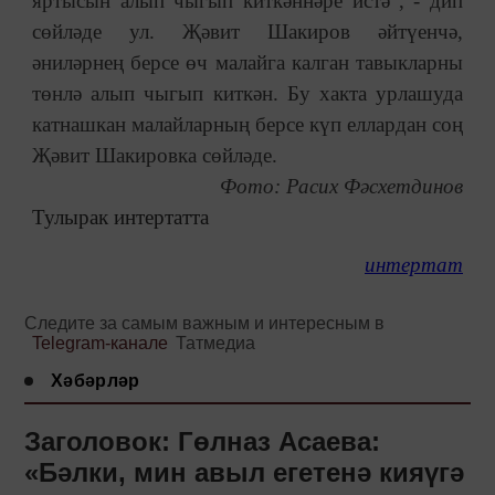
яртысын алып чыгып киткәннәре истә", - дип
сөйләде ул. Җәвит Шакиров әйтүенчә,
әниләрнең берсе өч малайга калган тавыкларны
төнлә алып чыгып киткән. Бу хакта урлашуда
катнашкан малайларның берсе күп еллардан соң
Җәвит Шакировка сөйләде.
Фото: Расих Фәсхетдинов
Тулырак интертатта
интертат
Следите за самым важным и интересным в
Telegram-канале
Татмедиа
Хәбәрләр
Заголовок: Гөлназ Асаева:
«Бәлки, мин авыл егетенә кияүгә