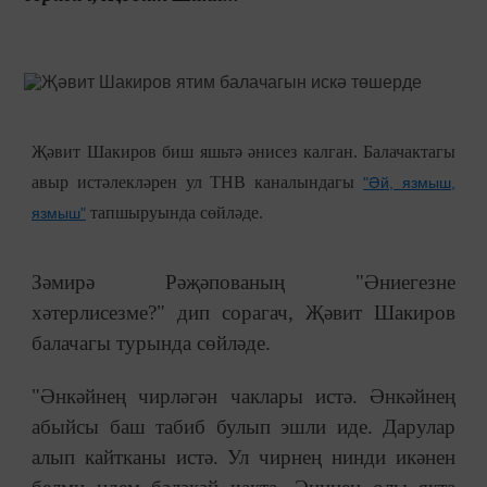
Җәвит Шакиров биш яшьтә әнисез калган. Балачактагы
авыр истәлекләрен ул ТНВ каналындагы
"Әй, язмыш,
тапшыруында сөйләде.
язмыш"
Зәмирә Рәҗәпованың "Әниегезне
хәтерлисезме?" дип сорагач, Җәвит Шакиров
балачагы турында сөйләде.
"Әнкәйнең чирләгән чаклары истә. Әнкәйнең
абыйсы баш табиб булып эшли иде. Дарулар
алып кайтканы истә. Ул чирнең нинди икәнен