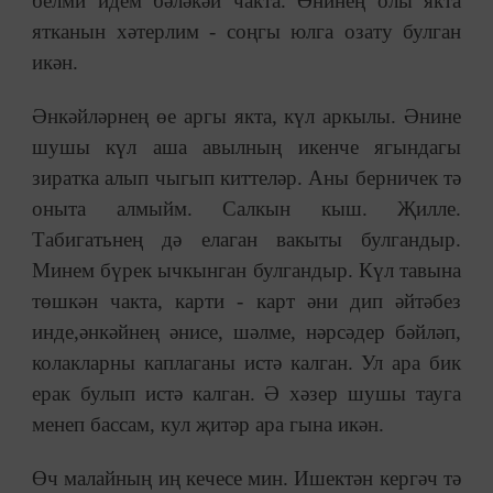
белми идем бәләкәй чакта. Әнинең олы якта
ятканын хәтерлим - соңгы юлга озату булган
икән.
Әнкәйләрнең өе аргы якта, күл аркылы. Әнине
шушы күл аша авылның икенче ягындагы
зиратка алып чыгып киттеләр. Аны берничек тә
оныта алмыйм. Салкын кыш. Җилле.
Табигатьнең дә елаган вакыты булгандыр.
Минем бүрек ычкынган булгандыр. Күл тавына
төшкән чакта, карти - карт әни дип әйтәбез
инде,әнкәйнең әнисе, шәлме, нәрсәдер бәйләп,
колакларны каплаганы истә калган. Ул ара бик
ерак булып истә калган. Ә хәзер шушы тауга
менеп бассам, кул җитәр ара гына икән.
Өч малайның иң кечесе мин. Ишектән кергәч тә