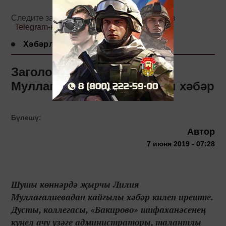
Следите за самым важным и интересным в
Telegram-канале
Татмедиа
Хәбәрләр
Заголовок: Лилия
Муллагалиевадан кайгылы хәбәр
Бүлешү:
Автор
7 июня 2019 - 07:28
Шушы көннәрдә җырчы Лилия
Муллагалиевадан кайгылы хәбәр килеп иреште.
Дусты, коллегасы, «Бакирово» шифаханәсенең
күңел ачу үзәге администраторы, талантлы