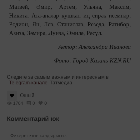
Матвей, Әмир, Артем, Ульяна, Максим,
Никита. Ата-аналар кушкан иң сирәк исемнәр:
Родион, Ян, Лев, Станислав, Резеда, Ратибор,
Азиза, Зәмирә, Луиза, Әмилә, Рәсүл.
Автор: Александра Иванова
Фото: Город Казань KZN.RU
Следите за самым важным и интересным в
Telegram-канале
Татмедиа
Ошый
1784
0
0
Комментарий юк