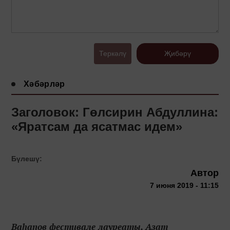
Теркәлү
Җибәрү
Хәбәрләр
Заголовок: Гөлсирин Абдуллина:
«Яратсам да ясатмас идем»
Бүлешү:
Автор
7 июня 2019 - 11:15
Ваһапов фестивале лауреаты, Азат