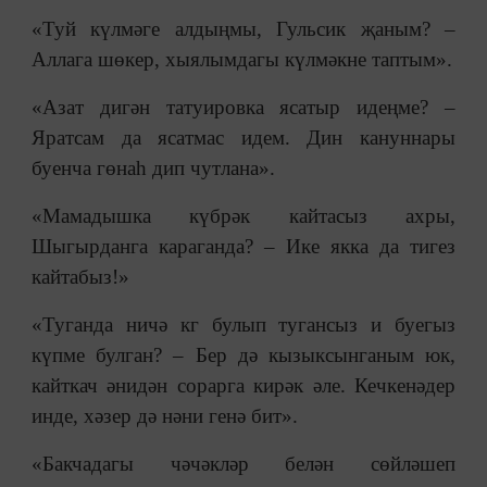
«Туй күлмәге алдыңмы, Гульсик җаным? ‒
Аллага шөкер, хыялымдагы күлмәкне таптым».
«Азат дигән татуировка ясатыр идеңме? ‒
Яратсам да ясатмас идем. Дин кануннары
буенча гөнаһ дип чутлана».
«Мамадышка күбрәк кайтасыз ахры,
Шыгырданга караганда? ‒ Ике якка да тигез
кайтабыз!»
«Туганда ничә кг булып тугансыз и буегыз
күпме булган? ‒ Бер дә кызыксынганым юк,
кайткач әнидән сорарга кирәк әле. Кечкенәдер
инде, хәзер дә нәни генә бит».
«Бакчадагы чәчәкләр белән сөйләшеп