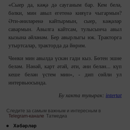
«Сыер да, кәҗә дә сауганым бар. Кем белә,
бәлки, мин авыл егетенә кияүгә чыгармын?
Әти-әниләренә кайтырмын, сыер, кәҗәләр
савармын. Авылга кайтсам, тулысынча авыл
кызына әйләнәм. Бер авырлыгы юк. Тракторга
утыртсалар, тракторда да йөрим.
Чөнки мин авылда үскән гади кыз. Бөтен эшне
беләм. Нәнәй, карт әтәй, әти, әни белән... күп
кеше белән үстем мин», - дип сөйли ул
интервьюсында.
Бу хакта тулырак:
intertat
Следите за самым важным и интересным в
Telegram-канале
Татмедиа
Хәбәрләр