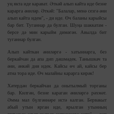
уң якта иде карават. Әткәй алып кайта иде безне
карарга әниләр. Әткәй: "Балалар, менә сезгә әни
алып кайта идем", - ди иде. Өч баланы карыйсы
бар бит. Туганнар да булган. Шуңа шаккатам -
берсе дә мин карыйм димәгән. Авылда бит
туганнар булган.
Алып кайткан әниләргә - хатыннарга, без
беркайчан да апа дип дәшмәдек. Танышкач та
әни, әнкәй дия идек. Кайсы өч ай, кайсы бер
атна тора иде. Өч малайны карарга кирәк!
Хәтердән беркайчан да онытылмый торганы
бар. Килгән, безне караган әниләргә рәхмәт.
Әмма мал бүлгәннәре истә калган. Бервакыт
абый утын ярган иде, ярылган утынның