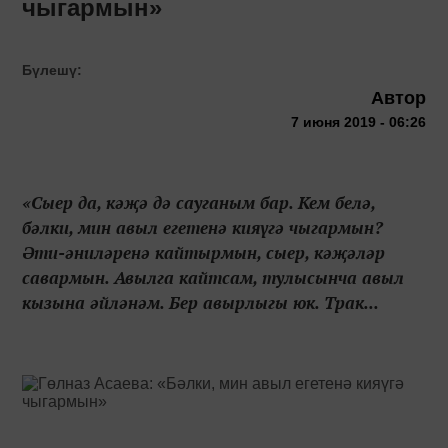
чыгармын»
Бүлешү:
Автор
7 июня 2019 - 06:26
«Сыер да, кәҗә дә сауганым бар. Кем белә,
бәлки, мин авыл егетенә кияүгә чыгармын?
Әти-әниләренә кайтырмын, сыер, кәҗәләр
савармын. Авылга кайтсам, тулысынча авыл
кызына әйләнәм. Бер авырлыгы юк. Трак...