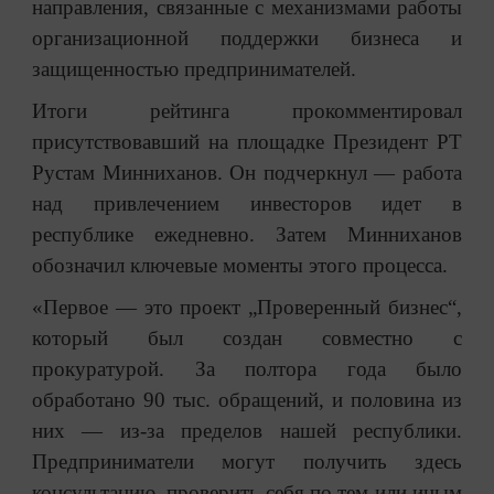
направления, связанные с механизмами работы
организационной поддержки бизнеса и
защищенностью предпринимателей.
Итоги рейтинга прокомментировал
присутствовавший на площадке Президент РТ
Рустам Минниханов. Он подчеркнул — работа
над привлечением инвесторов идет в
республике ежедневно. Затем Минниханов
обозначил ключевые моменты этого процесса.
«Первое — это проект „Проверенный бизнес“,
который был создан совместно с
прокуратурой. За полтора года было
обработано 90 тыс. обращений, и половина из
них — из-за пределов нашей республики.
Предприниматели могут получить здесь
консультацию, проверить себя по тем или иным