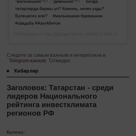
"мальчишник"?‍♂ - "девишник"?‍♀ ⠀ Бездә,
татарларда бармы ул? Кемнең, ничек узды?
Бүлешегез әле? ⠀ #мальчишник #девишник
#свадьба #АзатАбитов
Публикация от
Азат Абитов
(@azat_abitov)
6 Июн 2019 в 6:01 PDT
Следите за самым важным и интересным в
Telegram-канале
Татмедиа
Хәбәрләр
Заголовок: Татарстан - среди
лидеров Национального
рейтинга инвестклимата
регионов РФ
Бүлешү: