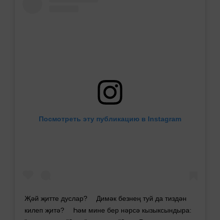
Посмотреть эту публикацию в Instagram
Җәй җитте дуслар? ⠀ Димәк безнең туй да тиздән
килеп җитә? ⠀ Һәм мине бер нәрсә кызыксындыра: