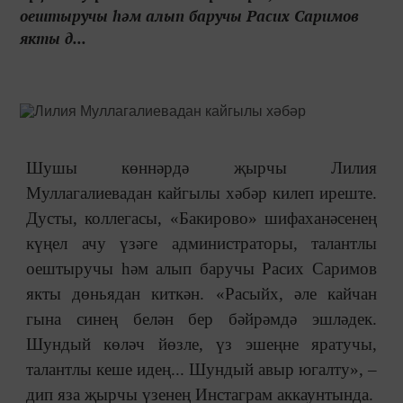
оештыручы һәм алып баручы Расих Саримов
якты д...
Шушы көннәрдә җырчы Лилия
Муллагалиевадан кайгылы хәбәр килеп иреште.
Дусты, коллегасы, «Бакирово» шифаханәсенең
күңел ачу үзәге администраторы, талантлы
оештыручы һәм алып баручы Расих Саримов
якты дөньядан киткән. «Расыйх, әле кайчан
гына синең белән бер бәйрәмдә эшләдек.
Шундый көләч йөзле, үз эшеңне яратучы,
талантлы кеше идең... Шундый авыр югалту», –
дип яза җырчы үзенең Инстаграм аккаунтында.