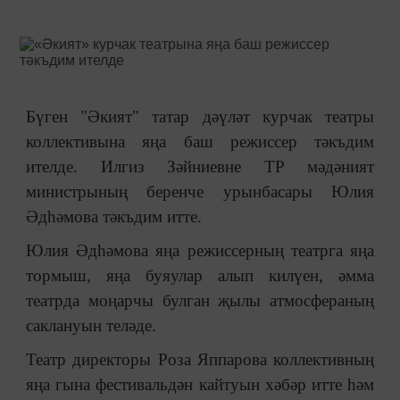
Бүген "Әкият" татар дәүләт курчак театры
коллективына яңа баш режиссер тәкъдим
ителде. Илгиз Зәйниевне ТР мәдәният
министрының беренче урынбасары Юлия
Әдһәмова тәкъдим итте.
Юлия Әдһәмова яңа режиссерның театрга яңа
тормыш, яңа буяулар алып килүен, әмма
театрда моңарчы булган җылы атмосфераның
саклануын теләде.
Театр директоры Роза Яппарова коллективның
яңа гына фестивальдән кайтуын хәбәр итте һәм