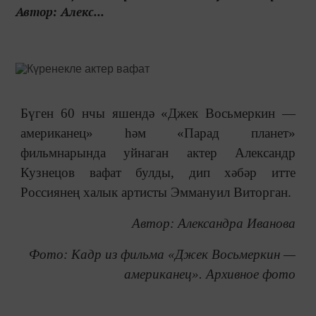
Автор: Алекс...
Бүген 60 нчы яшендә «Джек Восьмеркин —
американец» һәм «Парад планет»
фильмнарында уйнаган актер Александр
Кузнецов вафат булды, дип хәбәр итте
Россиянең халык артисты Эммануил Виторган.
Автор: Александра Иванова
Фото: Кадр из фильма «Джек Восьмеркин —
американец». Архивное фото