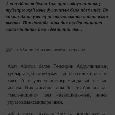
Азат Абитов белән Гөлсирин Абдуллинаның
туйлары җәй көне булачагын белә идек инде. Бу
хакта Азат үзенең инстаграмында кабат язып
чыкты. Ник дигәндә, аны бик тә башкаларда
«мальчишник» һәм «девишник»ны...
Азат Абитов белән Гөлсирин Абдуллинаның
туйлары җәй көне булачагын белә идек инде. Бу
хакта Азат үзенең инстаграмында кабат язып
чыкты. Ник дигәндә, аны бик тә башкаларда
«мальчишник» һәм «девишник»ның ничек
узуы кызыксындыра икән.
«Җәй җитте, дуслар. Димәк, безнең туй да