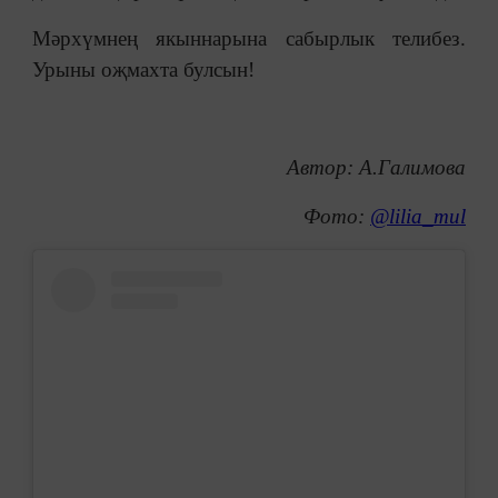
Мәрхүмнең якыннарына сабырлык телибез.
Урыны оҗмахта булсын!
Автор: А.Галимова
Фото:
@lilia_mul