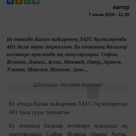
Автор
7 июня 2019 - 11:20
Бу атнада Казан шәһәренең ЗАГС бүлекләрендә
401 бала тууы теркәлгән. Бу атнаның балалар
исемнәре арасында иң популярлары: София,
Ясминә, Әминә, Асель, Матвей, Әмир, Артем,
Ульяна, Максим, Никита. Ата...
Бу атнада Казан шәһәренең ЗАГС бүлекләрендә
401 бала тууы теркәлгән.
Бу атнаның балалар исемнәре арасында иң
популярлары: София, Ясминә, Әминә, Асель,