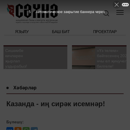
4
Автоматическое закрытие баннера через
ЯЗЫЛУ
БАШ БИТ
ПРОЕКТЛАР
Сишәмбе
«Үз телем»
кичләрен
бәйгесенең 2026
җырлап
нчы ел җиңүчелә
уздырабыз!
билгеле!
Хәбәрләр
Казанда - иң сирәк исемнәр!
Бүлешү: