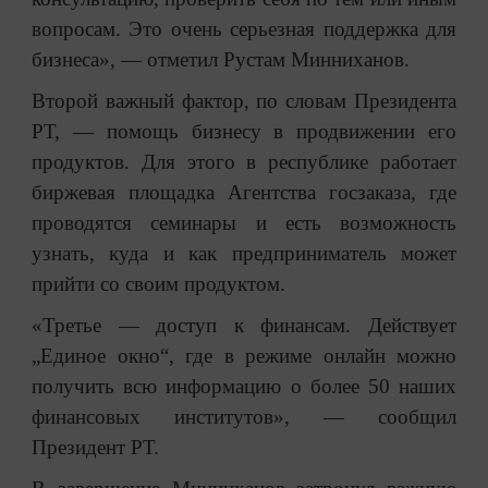
вопросам. Это очень серьезная поддержка для
бизнеса», — отметил Рустам Минниханов.
Второй важный фактор, по словам Президента
РТ, — помощь бизнесу в продвижении его
продуктов. Для этого в республике работает
биржевая площадка Агентства госзаказа, где
проводятся семинары и есть возможность
узнать, куда и как предприниматель может
прийти со своим продуктом.
«Третье — доступ к финансам. Действует
„Единое окно“, где в режиме онлайн можно
получить всю информацию о более 50 наших
финансовых институтов», — сообщил
Президент РТ.