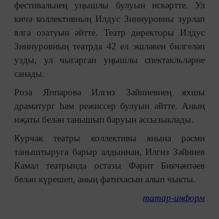
фестивальнең уңышлы булуын искәртте. Ул
кичә коллективның Илдус Зиннуровны зурлап
ялга озатуын әйтте. Театр директоры Илдус
Зиннуровның театрда 42 ел эшләвен билгеләп
узды, ул чыгарган уңышлы спектакльләрне
санады.
Роза Яппарова Илгиз Зәйниевнең яхшы
драматург һәм режиссер булуын әйтте. Аның
иҗаты белән танышып баруын ассызыклады.
Курчак театры коллективы янына рәсми
таныштыруга барыр алдыннан, Илгиз Зәйниев
Камал театрында остазы Фәрит Бикчәнтәев
белән күрешеп, аның фатихасын алып чыкты.
татар-информ