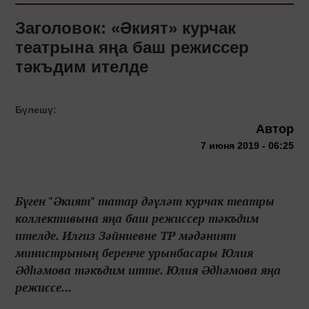
Заголовок: «Әкият» курчак
театрына яңа баш режиссер
тәкъдим ителде
Бүлешү:
Автор
7 июня 2019 - 06:25
Бүген "Әкият" татар дәүләт курчак театры
коллективына яңа баш режиссер тәкъдим
ителде. Илгиз Зәйниевне ТР мәдәният
министрының беренче урынбасары Юлия
Әдһәмова тәкъдим итте. Юлия Әдһәмова яңа
режиссе...