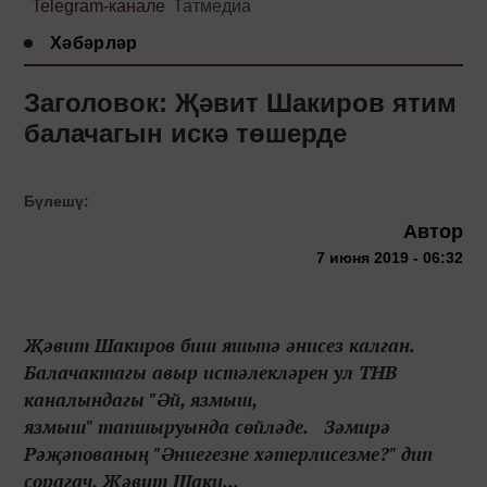
Telegram-канале
Татмедиа
Хәбәрләр
Заголовок: Җәвит Шакиров ятим
балачагын искә төшерде
Бүлешү:
Автор
7 июня 2019 - 06:32
Җәвит Шакиров биш яшьтә әнисез калган.
Балачактагы авыр истәлекләрен ул ТНВ
каналындагы "Әй, язмыш,
язмыш" тапшыруында сөйләде. Зәмирә
Рәҗәпованың "Әниегезне хәтерлисезме?" дип
сорагач, Җәвит Шаки...