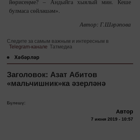
йөрисеңме? ‒ Андыйга хыялый мин. Кеше
булмаса сөйләшәм».
Автор: Г.Шәрәпова
Следите за самым важным и интересным в
Telegram-канале
Татмедиа
Хәбәрләр
Заголовок: Азат Абитов
«мальчишник»ка әзерләнә
Бүлешү:
Автор
7 июня 2019 - 10:57