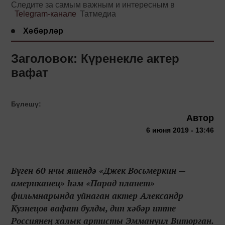
Следите за самым важным и интересным в
Telegram-канале
Татмедиа
Хәбәрләр
Заголовок: Күренекле актер
вафат
Бүлешү:
Автор
6 июня 2019 - 13:46
Бүген 60 нчы яшендә «Джек Восьмеркин —
американец» һәм «Парад планет»
фильмнарында уйнаган актер Александр
Кузнецов вафат булды, дип хәбәр итте
Россиянең халык артисты Эммануил Виторган.