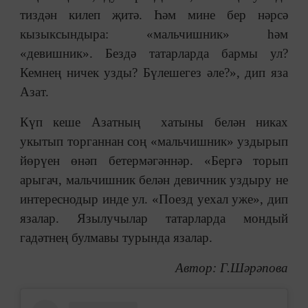
тиздән килеп җитә. Һәм мине бер нәрсә
кызыксындыра: «мальчишник» һәм
«девишник». Бездә татарларда бармы ул?
Кемнең ничек узды? Бүлешегез әле?», дип яза
Азат.
Күп кеше Азатның хатыны белән никах
укытып торганнан соң «мальчишник» уздырып
йөрүен өнәп бетермәгәннәр. «Бергә торып
арыгач, мальчишник белән девичник уздыру не
интереснодыр инде ул. «Поезд уехал уже», дип
язалар. Язылучылар татарларда мондый
гадәтнең булмавы турында язалар.
Автор: Г.Шәрәпова