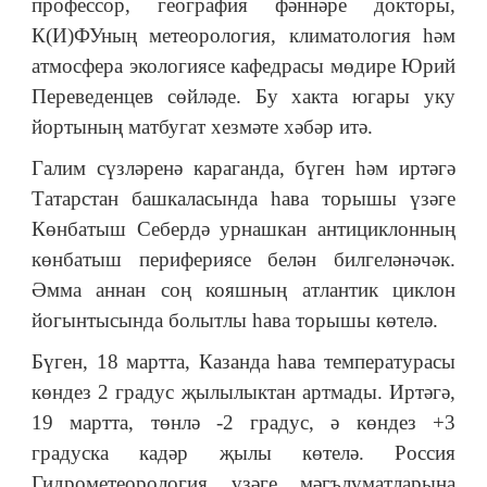
профессор, география фәннәре докторы,
К(И)ФУның метеорология, климатология һәм
атмосфера экологиясе кафедрасы мөдире Юрий
Переведенцев сөйләде. Бу хакта югары уку
йортының матбугат хезмәте хәбәр итә.
Галим сүзләренә караганда, бүген һәм иртәгә
Татарстан башкаласында һава торышы үзәге
Көнбатыш Себердә урнашкан антициклонның
көнбатыш перифериясе белән билгеләнәчәк.
Әмма аннан соң кояшның атлантик циклон
йогынтысында болытлы һава торышы көтелә.
Бүген, 18 мартта, Казанда һава температурасы
көндез 2 градус җылылыктан артмады. Иртәгә,
19 мартта, төнлә -2 градус, ә көндез +3
градуска кадәр җылы көтелә. Россия
Гидрометеорология үзәге мәгълүматларына