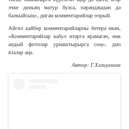
эчке дөньяң матур булса, пәрәндҗәдән дә
балкыйсың», дигән комментарийлар очрый.
Айгөл кайбер комментарийларны бетерә икән,
«Комментарийлар кабул итәргә ярамагач, ник
андый фотолар урнаштырырга соң», дип
язалар аңа.
Автор: Г.Хәлиуллина