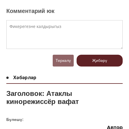
Комментарий юк
Теркәлү
Җибәрү
Хәбәрләр
Заголовок: Атаклы
кинорежиссёр вафат
Бүлешү:
Автор