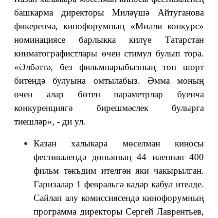
башкарма директоры Миләүшә Айтуганова
фикеренчә, кинофорумның «Милли конкурс»
номинациясе барлыкка килүе Татарстан
кинматографистлары өчен стимул булып тора.
«Әлбәттә, без фильмнарыбызның төп шорт
битендә булуына омтылабыз. Әмма моның
өчен алар бөтен параметрлар буенча
конкуренциягә бирешмәслек булырга
тиешләр», - ди ул.
Казан халыкара мөселман киносы
фестивалендә дөньяның 44 иленнән 400
фильм тәкъдим ителгән яки чакырылган.
Гаризалар 1 февральгә кадәр кабул ителде.
Сайлап алу комиссиясендә кинофорумның
программа директоры Сергей Лаврентьев,