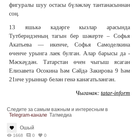
фигуралы шуу остасы бүләкләү тантанасыннан
соң.
13 яшькә кадәрге кызлар арасында
Тутберидзеның тагын бер шәкерте – Софья
Акатьева — икенче, Софья Самоделкина
өченче урынга лаек булган. Алар барысы да -
Мәскәүдән. Татарстан өчен чыгыш ясаган
Елизавета Осокина һәм Сәйдә Закирова 9 һәм
21нче урыннар белән генә канәгатьләнгән.
Чыганак:
tatar-inform
Следите за самым важным и интересным в
Telegram-канале
Татмедиа
Ошый
1668
0
0