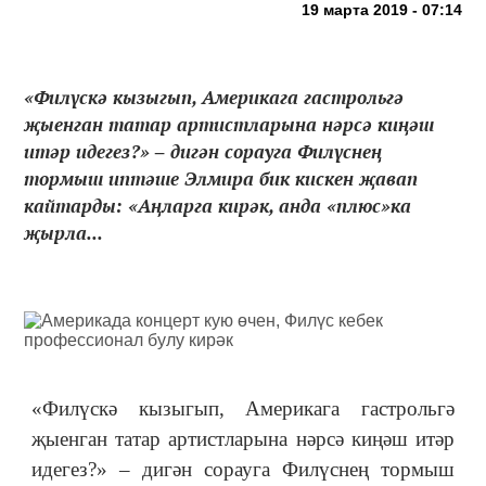
19 марта 2019 - 07:14
«Филүскә кызыгып, Америкага гастрольгә
җыенган татар артистларына нәрсә киңәш
итәр идегез?» ‒ дигән сорауга Филүснең
тормыш иптәше Элмира бик кискен җавап
кайтарды: «Аңларга кирәк, анда «плюс»ка
җырла...
«Филүскә кызыгып, Америкага гастрольгә
җыенган татар артистларына нәрсә киңәш итәр
идегез?» ‒ дигән сорауга Филүснең тормыш