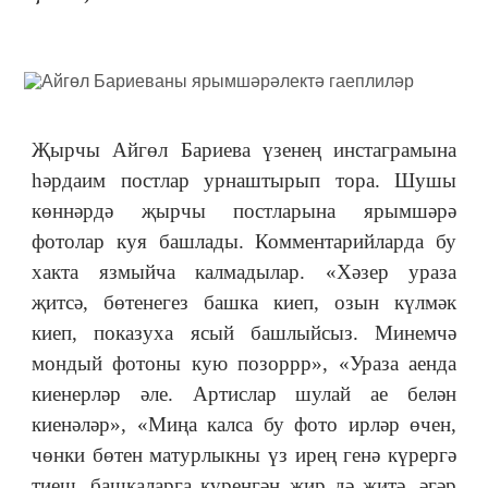
Җырчы Айгөл Бариева үзенең инстаграмына
һәрдаим постлар урнаштырып тора. Шушы
көннәрдә җырчы постларына ярымшәрә
фотолар куя башлады. Комментарийларда бу
хакта язмыйча калмадылар. «Хәзер ураза
җитсә, бөтенегез башка киеп, озын күлмәк
киеп, показуха ясый башлыйсыз. Минемчә
мондый фотоны кую позоррр», «Ураза аенда
киенерләр әле. Артислар шулай ае белән
киенәләр», «Миңа калса бу фото ирләр өчен,
чөнки бөтен матурлыкны үз ирең генә күрергә
тиеш, башкаларга күренгән җир дә җитә, әгәр