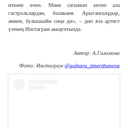
иткәне өчен. Мине сагынып көтеп ала
гастрольләрдән, балакаем. Арыгансыңдыр,
әнием, булышыйм сиңа ди», – дип яза артист
үзенең Инстаграм аккаунтында.
Автор: А.Галимова
Фото: Инстаграм
@gulnara_timerzhanova