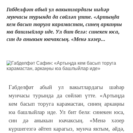
Габделфәт абый ул вакытлардагы шәһәр
мунчасы турында да сөйләп үтте. «Артыңда
кем басып торуга карамастан, синең аркаңны
юа башлыйлар иде. Ул бит белә: синекен юса,
син дә аныкын юачаксың. «Менә хәзер...
Габделфәт абый ул вакытлардагы шәһәр
мунчасы турында да сөйләп үтте. «Артыңда
кем басып торуга карамастан, синең аркаңны
юа башлыйлар иде. Ул бит белә: синекен юса,
син дә аныкын юачаксың. «Менә хәзер
күршегезгә әйтеп карагыз, мунча яктым, әйдә,