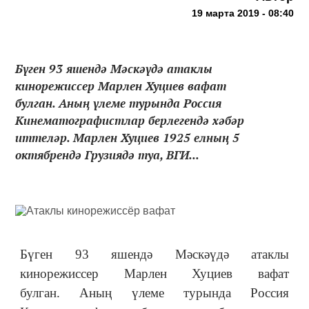
19 марта 2019 - 08:40
Бүген 93 яшендә Мәскәүдә атаклы
кинорежиссер Марлен Хуциев вафат
булган. Аның үлеме турында Россия
Кинематографистлар берлегендә хәбәр
иттеләр. Марлен Хуциев 1925 елның 5
октябрендә Грузиядә туа, ВГИ...
Бүген 93 яшендә Мәскәүдә атаклы
кинорежиссер Марлен Хуциев вафат
булган. Аның үлеме турында Россия