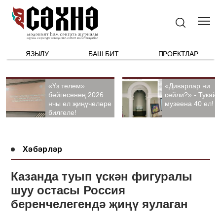
ЯЗЫЛУ
БАШ БИТ
ПРОЕКТЛАР
«Үз телем»
«Диварлар ни
бәйгесенең 2026
сөйли?» - Тукай
нчы ел җиңүчеләре
музеена 40 ел!
билгеле!
Хәбәрләр
Казанда туып үскән фигуралы
шуу остасы Россия
беренчелегендә җиңү яулаган