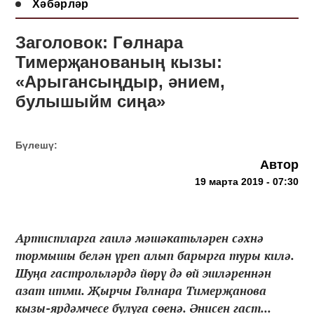
Хәбәрләр
Заголовок: Гөлнара
Тимерҗанованың кызы:
«Арыгансыңдыр, әнием,
булышыйм сиңа»
Бүлешү:
Автор
19 марта 2019 - 07:30
Артистларга гаилә мәшәкатьләрен сәхнә
тормышы белән үреп алып барырга туры килә.
Шуңа гастрольләрдә йөрү дә өй эшләреннән
азат итми. Җырчы Гөлнара Тимерҗанова
кызы-ярдәмчесе булуга сөенә. Әнисен гаст...