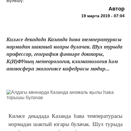
Бүлешү:
Автор
19 марта 2019 - 07:04
Киләсе декадада Казанда һава температурасы
нормадан шактый югары булачак. Шул турыда
профессор, география фәннәре докторы,
К(И)ФУның метеорология, климатология һәм
атмосфера экологиясе кафедрасы мөдир...
Киләсе декадада Казанда һава температурасы
нормадан шактый югары булачак. Шул турыда