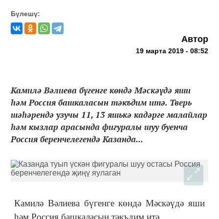
Бүлешү:
Автор
19 марта 2019 - 08:52
Камилә Вәлиева бүгенге көндә Мәскәүдә яши
һәм Россия башкаласын тәкъдим итә. Тверь
шәһәрендә узучы 11, 13 яшькә кадәрге малайлар
һәм кызлар арасында фигуралы шуу буенча
Россия беренчелегендә Казанда...
Камилә Вәлиева бүгенге көндә Мәскәүдә яши
һәм Россия башкаласын тәкъдим итә.