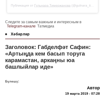
Публикация от
Гульнара Тимержанова
(@gulnara_timerzhanova)
Следите за самым важным и интересным в
Telegram-канале
Татмедиа
Хәбәрләр
Заголовок: Габделфәт Сафин:
«Артыңда кем басып торуга
карамастан, аркаңны юа
башлыйлар иде»
Бүлешү:
Автор
19 марта 2019 - 07:28