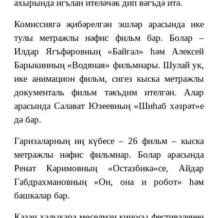
ахырында игълан ителәчәк дип вәгъдә итә.
Комиссиягә җибәрелгән эшләр арасында ике
тулы метражлы нәфис фильм бар. Болар –
Илдар Ягъфәровның «Байгал» һәм Алексей
Барыкинның «Водяная» фильмнары. Шулай ук,
ике анимацион фильм, сигез кыска метражлы
документаль фильм тәкъдим ителгән. Алар
арасында Салават Юзеевның «Шиһаб хәзрәт»е
дә бар.
Гаризаларның иң күбесе – 26 фильм – кыска
метражлы нәфис фильмнар. Болар арасында
Ренат Кәримовның «Остазбикә»се, Айдар
Габдрахмановның «Он, она и робот» һәм
башкалар бар.
Казан халыкара мөселман киносы фестиваленең