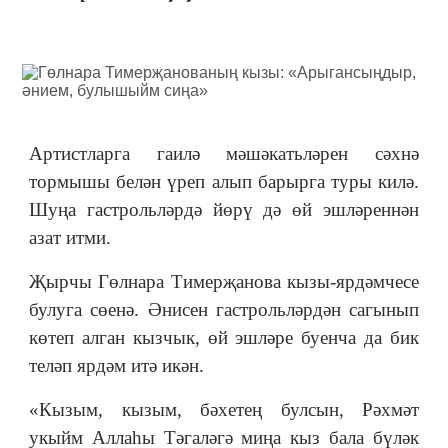
Артистларга гаилә мәшәкатьләрен сәхнә
тормышы белән үреп алып барырга туры килә.
Шуңа гастрольләрдә йөрү дә өй эшләреннән
азат итми.
Җырчы Гөлнара Тимерҗанова кызы-ярдәмчесе
булуга сөенә. Әнисен гастрольләрдән сагынып
көтеп алган кызчык, өй эшләре буенча да бик
теләп ярдәм итә икән.
«Кызым, кызым, бәхетең булсын, Рәхмәт
укыйм Аллаhы Тәгаләгә миңа кыз бала бүләк