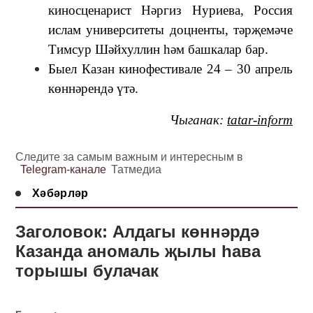
киносценарист Нәргиз Нуриева, Россия
ислам университеты доцненты, тәрҗемәче
Тимсур Шәйхуллин һәм башкалар бар.
Быел Казан кинофестивале 24 – 30 апрель
көннәрендә үтә.
Чыганак:
tatar-inform
Следите за самым важным и интересным в
Telegram-канале
Татмедиа
Хәбәрләр
Заголовок: Алдагы көннәрдә
Казанда аномаль җылы һава
торышы булачак