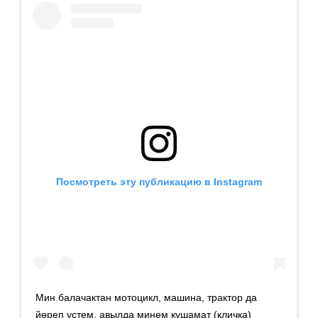
Посмотреть эту публикацию в Instagram
Мин балачактан мотоцикл, машина, трактор да
йөреп үстем, авылда минем кушамат (кличка)