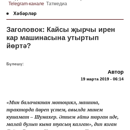
Telegram-канале
Татмедиа
Хәбәрләр
Заголовок: Кайсы җырчы ирен
кар машинасына утыртып
йөртә?
Бүлешү:
Автор
19 марта 2019 - 06:14
«Мин балачактан мотоцикл, машина,
тракторда йөреп үстем, авылда минем
кушамат ‒ Шумахер. Əтием әйтә торган иде,
малай булып кына туасың калган», дип язган