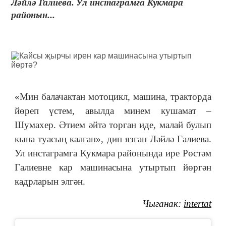
Ләйлә Галиева. Ул инстаграмга Кукмара
районын...
«Мин балачактан мотоцикл, машина, тракторда
йөреп үстем, авылда минем кушамат ‒
Шумахер. Əтием әйтә торган иде, малай булып
кына туасың калган», дип язган Ләйлә Галиева.
Ул инстаграмга Кукмара районында ире Рөстәм
Галиевне кар машинасына утыртып йөргән
кадрларын элгән.
Чыганак:
intertat