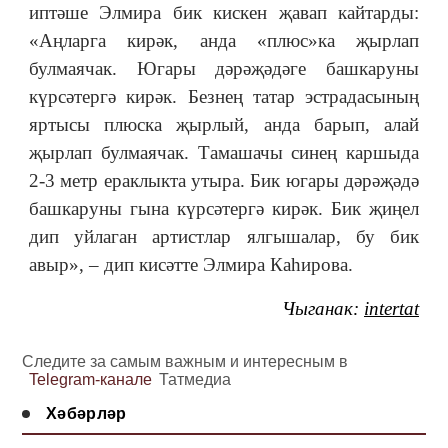
иптәше Элмира бик кискен җавап кайтарды:
«Аңларга кирәк, анда «плюс»ка җырлап
булмаячак. Югары дәрәҗәдәге башкаруны
күрсәтергә кирәк. Безнең татар эстрадасының
яртысы плюска җырлый, анда барып, алай
җырлап булмаячак. Тамашачы синең каршыда
2-3 метр ераклыкта утыра. Бик югары дәрәҗәдә
башкаруны гына күрсәтергә кирәк. Бик җиңел
дип уйлаган артистлар ялгышалар, бу бик
авыр», ‒ дип кисәтте Элмира Каһирова.
Чыганак:
intertat
Следите за самым важным и интересным в
Telegram-канале
Татмедиа
Хәбәрләр