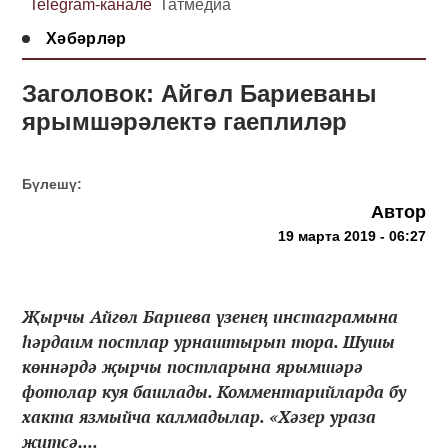
Telegram-канале
Татмедиа
Хәбәрләр
Заголовок: Айгөл Бариеваны
ярымшәрәлектә гаеплиләр
Бүлешү:
Автор
19 марта 2019 - 06:27
Җырчы Айгөл Бариева үзенең инстаграмына
һәрдаим постлар урнаштырып тора. Шушы
көннәрдә җырчы постларына ярымшәрә
фотолар куя башлады. Комментарийларда бу
хакта язмыйча калмадылар. «Хәзер ураза
җитсә,...