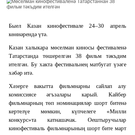
Быел Казан кинофестивале 24–30 апрель
көннәрендә үтә.
Казан халыкара мөселман киносы фестиваленә
Татарстанда төшерелгән 38 фильм тәкъдим
ителгән. Бу хакта фестивальнең матбугат үзәге
хәбәр итә.
Хәзерге вакытта фильмнарны сайлап алу
комиссиясе әгъзалары карый. Кайбер
фильмнарның төп номинацияләр шорт битенә
кертелүе мөмкин, күпчелеге «Милли
конкурс»та катнашачак. Оештыручылар
кинофестиваль фильмнарының шорт бите март