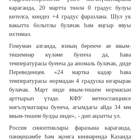
караганда, 20 мартта төнлә 0 градус булуы
көтелсә, көндез +4 градус фаразлана. Шул ук
вакытта болытлы булачак һәм яңгыр явуы
ихтимал.
Гомумән алганда, язның беренче ае явым-
төшемнәр күләме буенча да, һава
температурасы буенча да аномаль булачак, диде
Переведенцев. «24 мартка кадәр һава
температурасы нормадан 4 градуска югарырак
булачак. Март инде явым-төшем нормасын
арттырып үтәде. КФУ метеостанциясе
мәгълүматлары буенча, агымдагы айда 34 мм
явым-төшем булды инде», - дип аңлатты ул.
Россия синоптиклары фаразына караганда,
пәнҗешәмбе һәм җомга көннәрендә Казанда