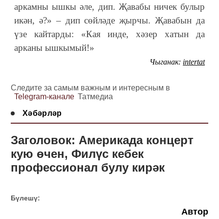
аркамны ышкы әле, дип. Җавабы ничек булыр
икән, ә?» – дип сөйләде җырчы. Җавабын да
үзе кайтарды: «Кая инде, хәзер хатын да
арканы ышкымый!»
Чыганак:
intertat
Следите за самым важным и интересным в
Telegram-канале
Татмедиа
Хәбәрләр
Заголовок: Америкада концерт
кую өчен, Филүс кебек
профессионал булу кирәк
Бүлешү:
Автор