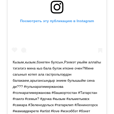
Посмотреть эту публикацию в Instagram
Кызым,кызым,бэхетен булсын,Рэхмэт укыйм аллаhы
тэгэлэгэ мина кыз бала булэк иткэне очен?Мине
сагынып котеп ала гастрольлэрдэн
балакаем,арыгансындыр энием булышыйм сина
ди??? #гульнаратимержанова
#голнаратимержанова #башкортостан #Татарстан
#гаилэ #семья? #дочка #кызым #альметьевск
#самара #Зеленодольск #татарклип #Лениногорск
#мамавдекрете #artist #love #мэхэббэт #бэхет