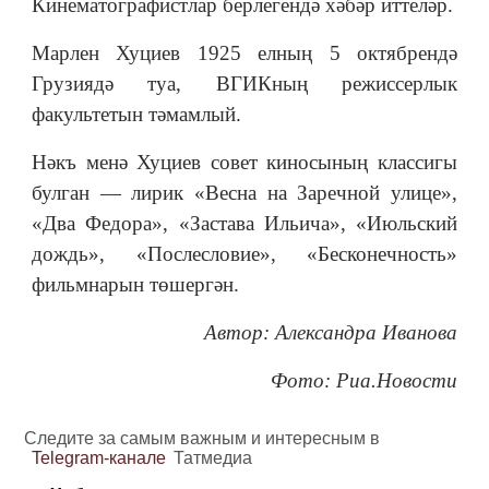
Кинематографистлар берлегендә хәбәр иттеләр.
Марлен Хуциев 1925 елның 5 октябрендә
Грузиядә туа, ВГИКның режиссерлык
факультетын тәмамлый.
Нәкъ менә Хуциев совет киносының классигы
булган — лирик «Весна на Заречной улице»,
«Два Федора», «Застава Ильича», «Июльский
дождь», «Послесловие», «Бесконечность»
фильмнарын төшергән.
Автор: Александра Иванова
Фото: Риа.Новости
Следите за самым важным и интересным в
Telegram-канале
Татмедиа