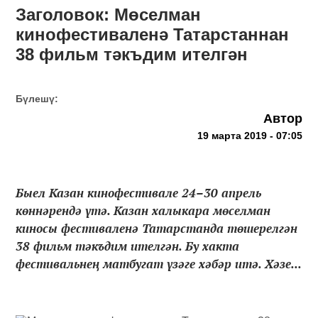
Заголовок: Мөселман
кинофестиваленә Татарстаннан
38 фильм тәкъдим ителгән
Бүлешү:
Автор
19 марта 2019 - 07:05
Быел Казан кинофестивале 24–30 апрель
көннәрендә үтә. Казан халыкара мөселман
киносы фестиваленә Татарстанда төшерелгән
38 фильм тәкъдим ителгән. Бу хакта
фестивальнең матбугат үзәге хәбәр итә. Хәзе...