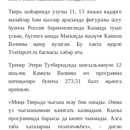
Тверь шәһәрендә узучы 11, 13 яшькә кадәрге
малайлар һәм кызлар арасында фигуралы шуу
буенча Россия беренчелегендә Казанда туып
үскән, бүгенге көндә Мәскәүдә яшәүче Камилә
Вәлиева җиңү яулаган. Бу хакта җирле
Tverisport.ru басмасы хәбәр итә.
Тренер Этери Тутберидзеда шөгыльләнүче 12
яшьлек Камилә Вәлиева өч программа
нәтиҗәләре буенча 273,51 балл җыюга
ирешкән.
«Миңа Тверьдә чыгыш ясау бик ошады. Әмма
үз чыгышымнан канәгать калмадым. Кыска
программада барысы да килеп чыкмады. Алга
таба хаталарны төзәтәчәкбез», - дигән