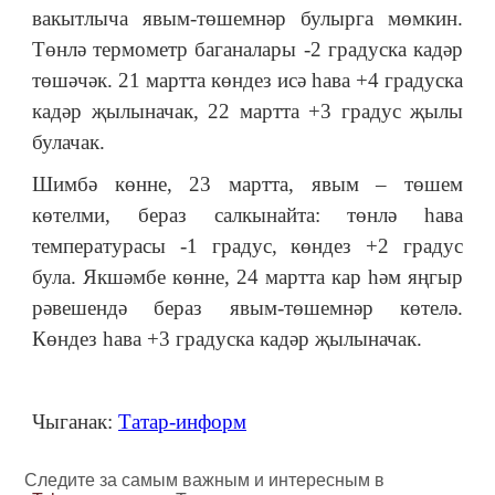
вакытлыча явым-төшемнәр булырга мөмкин.
Төнлә термометр баганалары -2 градуска кадәр
төшәчәк. 21 мартта көндез исә һава +4 градуска
кадәр җылыначак, 22 мартта +3 градус җылы
булачак.
Шимбә көнне, 23 мартта, явым – төшем
көтелми, бераз салкынайта: төнлә һава
температурасы -1 градус, көндез +2 градус
була. Якшәмбе көнне, 24 мартта кар һәм яңгыр
рәвешендә бераз явым-төшемнәр көтелә.
Көндез һава +3 градуска кадәр җылыначак.
Чыганак:
Татар-информ
Следите за самым важным и интересным в