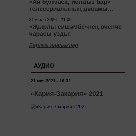
«Ай булмаса, йолдыз бар»
телесериалының дәвамы
төшерелә!
21 июля 2026 - 21:00
«Җырлы сишәмбе»нең өченче
чарасы узды!
Барлык яңалыклар
АУДИО
21 мая 2021 - 16:32
«Кария-Закария» 2021