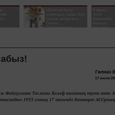
ни
«Бәхетле булу
8 август
укай
үзебездән тора». Буа
Зуля
ел!
театры актрисасы
Камаловага
Гөлназ
багышлау
Гыйззәтуллина-
концерты
Гатауллина белән
узачак
әңгәмә
набыз!
Гөлназ 
17 июля 20
ы Фәйзуллина Тәслимә Хәләф кызының туган көне. 
н артискабыз 1953 елның 17 июлендә Башкорт АССрның