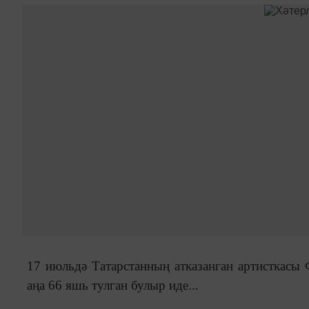
17 июльдә Татарстанның атказанган артисткасы 
аңа 66 яшь тулган булыр иде...