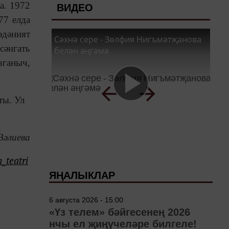
а. 1972
ВИДЕО
77 елда
әдәният
Сәхнә сере - Зөлфия Нигъмәтҗанова
сәнгать
белән әңгәмә
зганыч,
ты. Ул
Вәлиева
_teatri
ЯҢАЛЫКЛАР
6 августа 2026 - 15:00
«Үз телем» бәйгесенең 2026
нчы ел җиңүчеләре билгеле!