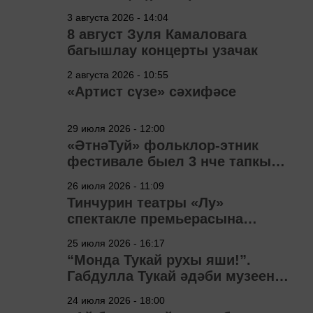
3 августа 2026 - 14:04
8 август Зуля Камаловага
багышлау концерты узачак
2 августа 2026 - 10:55
«Артист сүзе» сәхифәсе
29 июля 2026 - 12:00
«ӘтнәТуй» фольклор-этник
фестивале быел 3 нче тапкыр
узачак
26 июля 2026 - 11:09
Тинчурин театры «Лу»
спектакле премьерасына
әзерләнә
25 июля 2026 - 16:17
“Монда Тукай рухы яши!”.
Габдулла Тукай әдәби музеена
40 ел
24 июля 2026 - 18:00