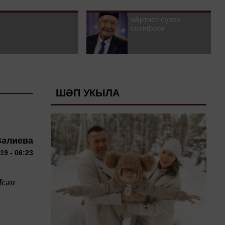
«Артист сүзе»
сәхифәсе
ШӘП УКЫЛА
Вәлиева
19 - 06:23
Исән