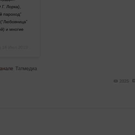
Г. Лорка),
й пароход”
 (“Любовница”
й) и многие
i)
16 Июл 2019 в 10:51 PDT
канале
Татмедиа
2025