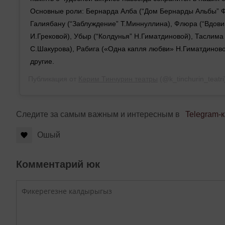
Основные роли: Бернарда Алба (“Дом Бернарды Альбы” Ф.
Галиябану (“Заблуждение” Т.Миннуллина), Флюра (“Вдови
И.Грековой), Убыр (“Колдунья” Н.Гиматдиновой), Таслима
С.Шакурова), Рабига («Одна капля любви» Н.Гиматдиново
другие.
Публикация от
Кәрим Тинчурин театры
(@k_tinchurin_teatr
Следите за самым важным и интересным в
Telegram-
Ошый
Комментарий юк