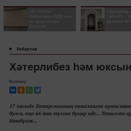
«Үз телем»
«Диварлар 
бәйгесенең 2026 нчы
сөйли?» - Т
ел җиңүчеләре
музеена 40 
билгеле!
Хәбәрләр
Хәтерлибез һәм юксы
Бүлешү:
17 июльдә Татарстанның атказанган артисткас
булса, аңа 66 яшь тулган булыр иде... Танылга
Бишбүләк...