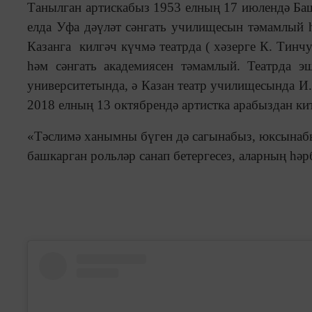
Танылган артискабыз 1953 елның 17 июлендә Б
елда Уфа дәүләт сәнгать училищесын тәмамлый һ
Казанга килгәч күчмә театрда ( хәзерге К. Тин
һәм сәнгать академиясен тәмамлый. Театрда 
университетында, ә Казан театр училищесында И
2018 елның 13 октябрендә артистка арабыздан кит
«Тәслимә ханымны бүген дә сагынабыз, юксынаб
башкарган рольләр санап бетергесез, аларның һә