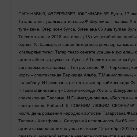
САГЫНАБЫЗ, ХӘТЕРЛИБЕЗ, ЮКСЫНАБЫЗ!!! Бүген, 17 нче
Татарстанның халык артисткасы Фәйзуллина Тәслимә Хә
туган көне. Әгәр исән булса, бүген аңа 66 яшь тулган бу
Тәслимә ханым 2018 нче елның 13 нче октябрендә арабы
барды. Ул башкарган санап бетергесез рольләр халык хә
югалырлык түгел. Татар театр сәнгате үсешенә зур өлеш 
артисткабызның рухы шат булсын! Тәслимә ханымны бүге
сагынабыз, юксынабыз… Төп рольләре: Ф.Г. Лорканың «Б
йорты» спектаклендә Бернарда Альба, Т.Миңнуллинның 
Галиябану, И.Грекованың «Тол хатыннар көймәсе»ндә Фл
Н.Гыйматдинованың «Сихерче»сендә Убыр, С.Шәкуровны
спектаклендә Тәслимә, Н.Гыйматдинованың «Бер тамчы 
спектаклендә Рабига һ.б. ПОМНИМ, ЛЮБИМ, СКОРБИМ!!! 
июля, день рождения народной артистки Татарстана Фай
Таслимы Халяфовны. Сегодня ей исполнилось бы 66 лет
артистка скоропостижно ушла из жизни 13 октября 2018 
память о чудесной актрисе навсегда сохранится в наших 