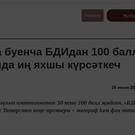
Теркәлү
Җибә
а буенча БДИдан 100 ба
нда иң яхшы күрсәткеч
16 июля 20
әүләт имтиханыннан 30 кеше 100 балл җыйган. «БД
иде Татарстан вице-премьеры – мәгариф һәм фән мин