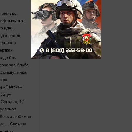
 июльдә,
ләф кызының
лыр иде…
здан китеп
тереннән
керткән
н дә бик
ернарда Альба
«Саташу»ында
юра,
ң «Сөяркә»
ярату»
Сегодня, 17
зуллиной
. Всеми любимая
года… Светлая
сердцах.