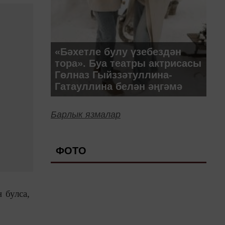
«Бәхетле булу үзебездән
тора». Буа театры актрисасы
Гөлназ Гыйззәтуллина-
Гатауллина белән әңгәмә
Барлык язмалар
ФОТО
 булса,