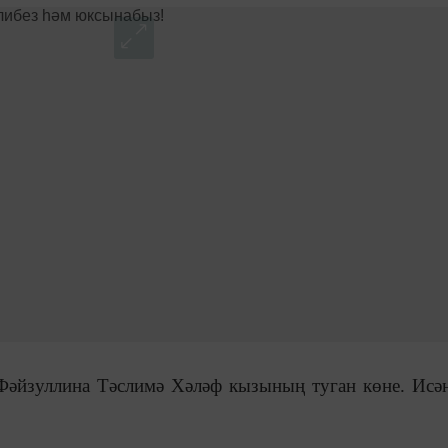
Фәйзуллина Тәслимә Хәләф кызының туган көне. Исән