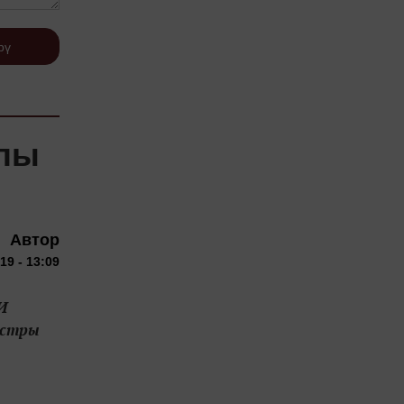
рү
ллы
Автор
19 - 13:09
И
истры