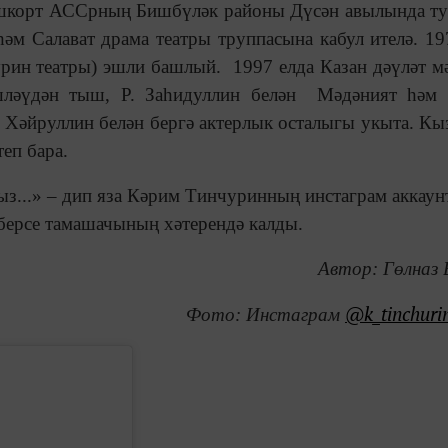
ашкорт АССрның Бишбүләк районы Дүсән авылында ту
әм Салават драма театры труппасына кабул ителә. 19
чурин театры) эшли башлый. 1997 елда Казан дәүләт м
эшләүдән тыш, Р. Заһидуллин белән Мәдәният һәм 
. Хәйруллин белән бергә актерлык осталыгы укыта. Кы
еп бара.
ыз...» – дип яза Кәрим Тинчуринның инстаграм
аккаун
рберсе тамашачының хәтерендә калды.
Автор: Гөлназ 
@k_tinchurin
Фото: Инстаграм