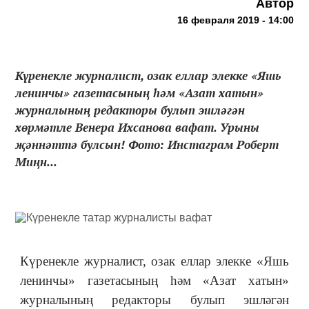
Автор
16 февраля 2019 - 14:00
Күренекле журналист, озак еллар элекке «Яшь
ленинчы» газетасының һәм «Азат хатын»
журналының редакторы булып эшләгән
хөрмәтле Венера Ихсанова вафат. Урыны
җәннәттә булсын! Фото: Инстаграм Роберт
Миңн...
Күренекле журналист, озак еллар элекке «Яшь
ленинчы» газетасының һәм «Азат хатын»
журналының редакторы булып эшләгән