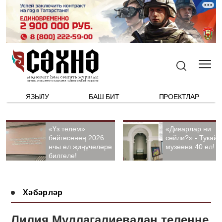
ЯЗЫЛУ
БАШ БИТ
ПРОЕКТЛАР
«Үз телем»
«Диварлар ни
бәйгесенең 2026
сөйли?» - Тукай
нчы ел җиңүчеләре
музеена 40 ел!
билгеле!
Хәбәрләр
Лилия Муллагалиевадан телеңне