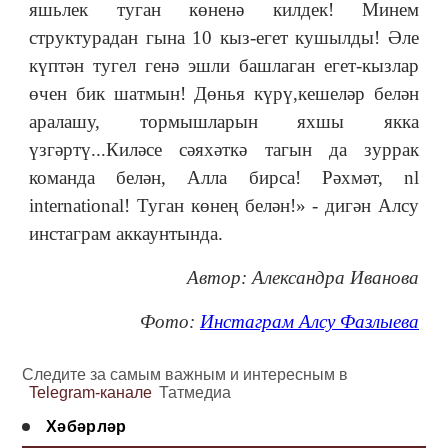
яшьлек туган көненә килдек! Минем
структурадан гына 10 кыз-егет кушылды! Әле
күптән тугел генә эшли башлаган егет-кызлар
өчен бик шатмын! Дөнья күрү,кешеләр белән
аралашу, тормышларын яхшы якка
үзгәртү...Киләсе сәяхәткә тагын да зуррак
команда белән, Алла бирса! Рәхмәт, nl
international! Туган көнең белән!» - дигән Алсу
инстаграм аккаунтында.
Автор: Александра Иванова
Фото:
Инстаграм Алсу Фазлыева
Следите за самым важным и интересным в
Telegram-канале
Татмедиа
Хәбәрләр