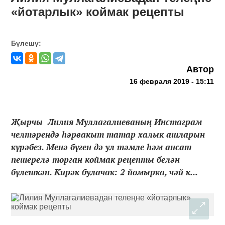
«йотарлык» коймак рецепты
Бүлешү:
Автор
16 февраля 2019 - 15:11
Җырчы Лилия Муллагалиеваның Инстаграм
челтәрендә һәрвакыт татар халык ашларын
күрәбез. Менә бүген дә ул тәмле һәм ансат
пешерелә торган коймак рецепты белән
бүлешкән. Кирәк булачак: 2 йомырка, чәй к...