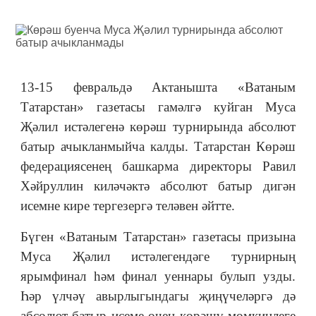
13-15 февральдә Актанышта «Ватаным
Татарстан» газетасы гамәлгә куйган Муса
Җәлил истәлегенә көрәш турнирында абсолют
батыр ачыкланмыйча калды. Татарстан Көрәш
федерациясенең башкарма директоры Равил
Хәйруллин киләчәктә абсолют батыр дигән
исемне кире тергезергә теләвен әйтте.
Бүген «Ватаным Татарстан» газетасы призына
Муса Җәлил истәлегендәге турнирның
ярымфинал һәм финал уеннары булып узды.
Һәр үлчәү авырлыгындагы җиңүчеләргә дә
абсолют батыр исеме өчен көрәшү мөмкинлеге