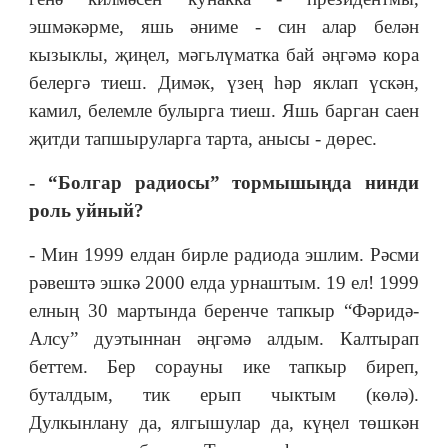
эшмәкәрме, яшь әниме - син алар белән
кызыклы, җиңел, мәгьлүматка бай әңгәмә кора
белергә тиеш. Димәк, үзең һәр яклап үскән,
камил, белемле булырга тиеш. Яшь барган саен
җитди тапшыруларга тарта, анысы - дөрес.
- “Болгар радиосы” тормышыңда нинди
роль уйный?
- Мин 1999 елдан бирле радиода эшлим. Рәсми
рәвештә эшкә 2000 елда урнаштым. 19 ел! 1999
елның 30 мартында беренче тапкыр “Фәридә-
Алсу” дуэтыннан әңгәмә алдым. Калтырап
беттем. Бер сорауны ике тапкыр биреп,
буталдым, тик ерып чыктым (көлә).
Дулкынлану да, ялгышулар да, күңел төшкән