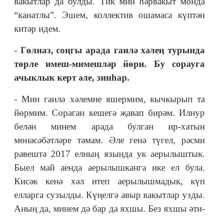
вакытлар да булды. Тик мин һәрвакыт монда
“канатлы”. Эшем, коллектив ошамаса күптән
китәр идем.
- Гөлназ, соңгы арада гаилә хәлең турында
төрле имеш-мимешләр йөри. Бу сорауга
ачыклык керт әле, зинһар.
- Мин гаилә хәлемне яшермим, кычкырып та
йөрмим. Сораган кешегә җавап бирәм. Илнур
белән минем арада булган ир-хатын
мөнәсәбәтләре тәмам. Әле генә түгел, рәсми
рәвештә 2017 елның язында ук аерылыштык.
Быел май аенда аерылышканга ике ел була.
Кисәк кенә хәл итеп аерылышмадык, күп
елларга сузылды. Күңелгә авыр вакытлар узды.
Аның да, минем дә бар да яхшы. Без яхшы әти-