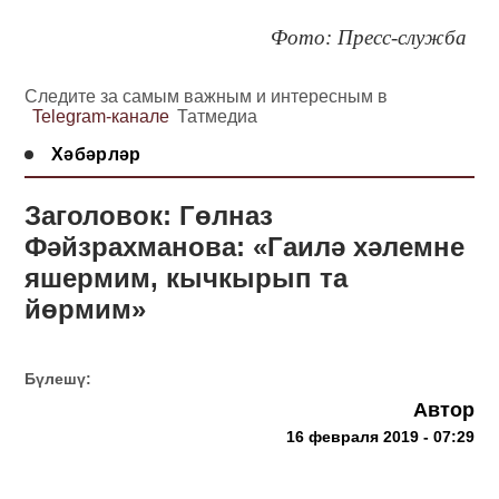
Фото: Пресс-служба
Следите за самым важным и интересным в
Telegram-канале
Татмедиа
Хәбәрләр
Заголовок: Гөлназ
Фәйзрахманова: «Гаилә хәлемне
яшермим, кычкырып та
йөрмим»
Бүлешү:
Автор
16 февраля 2019 - 07:29