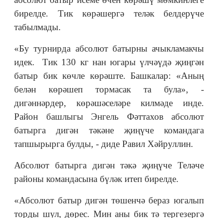
бирелде. Тик көрәшергә теләк белдерүче
табылмады.
«Бу турнирда абсолют батырны ачыкламакчы
идек. Тик 130 кг нан югары үлчәүдә җиңгән
батыр бик көчле көрәште. Башкалар: «Аның
белән көрәшеп тормасак та була», -
дигәннәрдер, көрәшәселәре килмәде инде.
Район башлыгы Энгель Фәттахов абсолют
батырга дигән тәкәне җиңүче командага
тапшырырга булды, - диде Равил Хәйруллин.
Абсолют батырга дигән тәкә җиңүче Теләче
районы командасына бүләк итеп бирелде.
«Абсолют батыр дигән төшенчә бераз югалып
торды шул, дөрес. Мин аны бик тә тергезергә