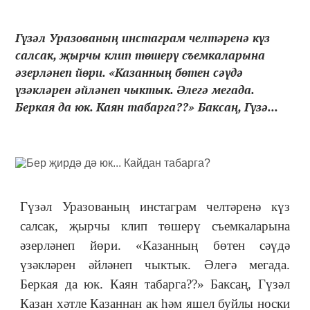
Гүзәл Уразованың инстаграм челтәренә күз
салсак, җырчы клип төшерү съемкаларына
әзерләнеп йөри. «Казанның бөтен сәүдә
үзәкләрен әйләнеп чыктык. Әлегә мегада.
Беркая да юк. Каян табарга??» Баксаң, Гүзә...
Гүзәл Уразованың инстаграм челтәренә күз
салсак, җырчы клип төшерү съемкаларына
әзерләнеп йөри. «Казанның бөтен сәүдә
үзәкләрен әйләнеп чыктык. Әлегә мегада.
Беркая да юк. Каян табарга??» Баксаң, Гүзәл
Казан хәтле Казаннан ак һәм яшел буйлы носки