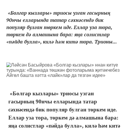
«Болгар кызлары» триосы узган гасырның
90нчы елларында татар сәхнәсендә бик
популяр булган төркем иде. Еллар уза тора,
төркем дә алмашына бара: яңа солистлар
«пәйда булла», килә һәм китә тора. Трионы...
«Болгар кызлары» триосы узган
гасырның 90нчы елларында татар
сәхнәсендә бик популяр булган төркем иде.
Еллар уза тора, төркем дә алмашына бара:
яңа солистлар «пәйда булла», килә һәм китә