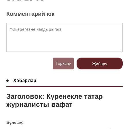
Комментарий юк
Теркәлү
Җибәрү
Хәбәрләр
Заголовок: Күренекле татар
журналисты вафат
Бүлешү: