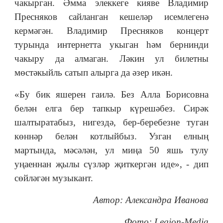
чакырган. Әмма элеккеге кияве Владимир
Пресняков сайланган кешеләр исемлегенә
кермәгән. Владимир Пресняков концерт
турында интернетта укыган һәм бернинди
чакыру да алмаган. Ләкин ул билетны
мөстәкыйль сатып алырга да әзер икән.
«Бу бик яшерен гаилә. Без Алла Борисовна
белән елга бер тапкыр күрешәбез. Сирәк
шалтыратабыз, нигездә, бер-беребезне туган
көннәр белән котлыйбыз. Узган елның
мартында, мәсәлән, ул миңа 50 яшь тулу
уңаеннан җылы сүзләр җиткергән иде», - дип
сөйләгән музыкант.
Автор: Александра Иванова
Фото: Legion-Media