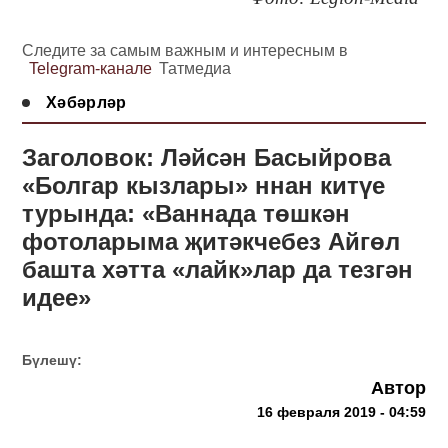
Следите за самым важным и интересным в
Telegram-канале
Татмедиа
Хәбәрләр
Заголовок: Ләйсән Басыйрова
«Болгар кызлары» ннан китүе
турында: «Ваннада төшкән
фотоларыма җитәкчебез Айгөл
башта хәтта «лайк»лар да тезгән
идее»
Бүлешү:
Автор
16 февраля 2019 - 04:59