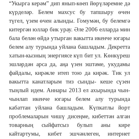
“Укырга керәм” дип янып-көеп йөрүләремне дә
күрделәр. Белем махсус бу тапшыру өчен
түгел, үзем өчен алынды. Гомумән, бу белемгә
китергән юллар бик урау. Әле 2006 елларда мин
бала белән өйдә утырган вакытта икенче югары
белем алу турында уйлана башладым. Декретта
хатын-кызның энергиясе күп бит ул. Көнкүреш
эшләрдән арса да, аңа үзен эштәме, укудамы
файдалы, кирәкле итеп тою да кирәк. Тик ул
вакытта канатларым тиз сынды- кеше сүзен
тыңлый идем. Аннары 2013 ел ахырында чын-
чынлап икенче югары белем алу турында
кабаттан уйлана башладым. Күпкатлы йорт
проблемаларын чишү дисеңме, кибеттән алган
товарның сыйфатсыз булып аны кире
кайтартумы, кибет эшчәнлеген, интернет