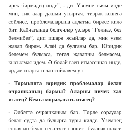
ирек бирмәдең инде”, - ди. Үземне тыям инде
мин, тик алар дәшми утыргач, тизрәк кешегә
сөйлисе, проблемаларына аңлатма бирәсе килә
бит. Кайчагында белгечләр үзләре “Гөлназ, без
белмибез”, дип ишарә ясыйлар да, мин үзем
җавап бирәм. Алай да булганы бар. Юридик
белемем булмаса, төгәл җавапны белмәсәм,
кысылмас идем. Ә болай гаеп итмәсеннәр инде,
ярдәм итәргә теләп сөйләвем ул.
- Тормышта юридик проблемалар белән
очрашканың бармы? Аларны ничек хәл
итәсең? Кемгә мөрәҗәгать итәсең?
- Әлбәттә очрашканым бар. Төрле сораулар
белән судта да булырга туры килде. Үземнең
сораулар белән генә түгел, юрист буларак шәхси