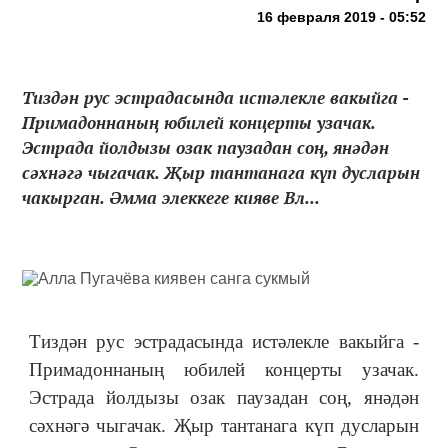
16 февраля 2019 - 05:52
Тиздән рус эстрадасында истәлекле вакыйга -
Примадоннаның юбилей концерты узачак.
Эстрада йолдызы озак паузадан соң, янәдән
сәхнәгә чыгачак. Җыр тантанага күп дусларын
чакырган. Әмма элеккеге кияве Вл...
Тиздән рус эстрадасында истәлекле вакыйга -
Примадоннаның юбилей концерты узачак.
Эстрада йолдызы озак паузадан соң, янәдән
сәхнәгә чыгачак. Җыр тантанага күп дусларын