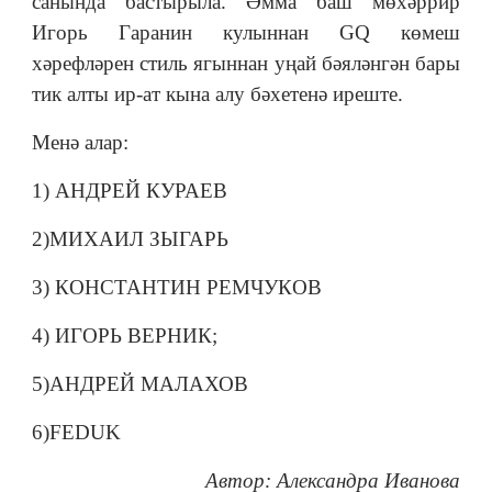
санында бастырыла. Әмма баш мөхәррир
Игорь Гаранин кулыннан GQ көмеш
хәрефләрен стиль ягыннан уңай бәяләнгән бары
тик алты ир-ат кына алу бәхетенә иреште.
Менә алар:
1) АНДРЕЙ КУРАЕВ
2)МИХАИЛ ЗЫГАРЬ
3) КОНСТАНТИН РЕМЧУКОВ
4) ИГОРЬ ВЕРНИК;
5)АНДРЕЙ МАЛАХОВ
6)FEDUK
Автор: Александра Иванова