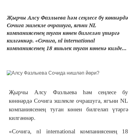
Җырчы Алсу Фазлыева һәм сеңлесе бу көннәрдә
Сочига эшлекле очрашуга, ягъни NL
компаниясенең туган көнен билгеләп үтәргә
килгәннәр. «Сочига, nl international
компаниясенең 18 яшьлек туган көненә килде...
Җырчы Алсу Фазлыева һәм сеңлесе бу
көннәрдә Сочига эшлекле очрашуга, ягъни NL
компаниясенең туган көнен билгеләп үтәргә
килгәннәр.
«Сочига, nl international компаниясенең 18