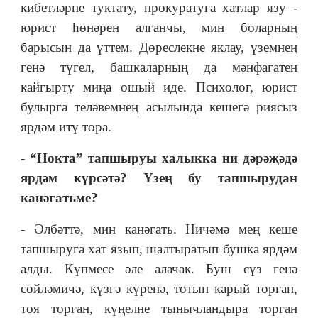
кибетләрне туктату, прокуратуга хатлар язу -
юрист һөнәрен алганчы, мин боларның
барысын да үттем. Дөреслекне яклау, үземнең
генә түгел, башкаларның да мәнфагатен
кайгырту миңа ошый иде. Психолог, юрист
булырга теләвемнең асылында кешегә риясыз
ярдәм итү тора.
- “Нокта” тапшыруы халыкка ни дәрәҗәдә
ярдәм күрсәтә? Үзең бу тапшырудан
канәгатьме?
- Әлбәттә, мин канәгать. Ничәмә мең кеше
тапшыруга хат язып, шалтыратып бушка ярдәм
алды. Күпмесе әле алачак. Буш сүз генә
сөйләмичә, күзгә күренә, тотып карый торган,
тоя торган, күңелне тынычландыра торган