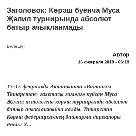
Заголовок: Көрәш буенча Муса
Җәлил турнирында абсолют
батыр ачыкланмады
Бүлешү:
Автор
16 февраля 2019 - 06:19
13-15 февральдә Актанышта «Ватаным
Татарстан» газетасы гамәлгә куйган Муса
Җәлил истәлегенә көрәш турнирында абсолют
батыр ачыкланмыйча калды. Татарстан
Көрәш федерациясенең башкарма директоры
Равил Х...