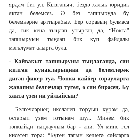
ярдәм бит ул. Кызганыч, бездә халык юридик
яктан белемсез. Ә без тапшыруда бу
белемнәрне арттырабыз. Бер соравың булмаса
да, тик кенә тыңлап утырсаң да, “Нокта”
тапшыруын тыңлап бик күп файдалы
мәгьлүмат алырга була.
- Кайвакыт тапшыруны тыңлаганда, син
килгән кунакларыңнан да белемлерәк
дигән фикер туа. Чөнки кайбер сорауларга
җавапны белгечләр түгел, ә син бирәсең. Бу
хакта үзең ни уйлыйсың?
- Белгечләрнең икеләнеп торуын күрәм дә,
остарып үзем тотынам шул. Минем бик
тәнкыйди тыңлаучым бар - әни. Ул мине гел
кисәтеп тора: “Бүген тагын кешегә сөйләргә