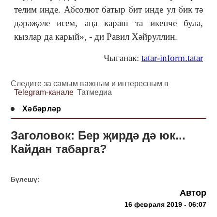
телим инде. Абсолют батыр бит инде ул бик тә
дәрәҗәле исем, аңа караш та икенче була,
кызлар да карый», - ди Равил Хәйруллин.
Чыганак:
tatar-inform.tatar
Следите за самым важным и интересным в
Telegram-канале
Татмедиа
Хәбәрләр
Заголовок: Бер җирдә дә юк...
Кайдан табарга?
Бүлешү:
Автор
16 февраля 2019 - 06:07