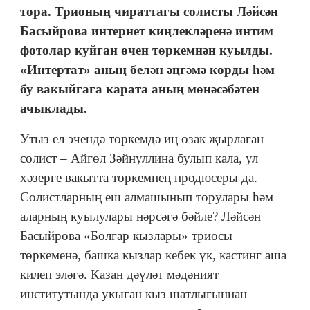
тора. Трионың чираттагы солисты Ләйсән
Басыйрова интернет киңлекләренә интим
фотолар куйган өчен төркемнән куылды.
«Интертат» аның белән әңгәмә корды һәм
бу вакыйгага карата аның мөнәсәбәтен
ачыклады.
Утыз ел эчендә төркемдә иң озак җырлаган
солист – Айгөл Зәйнуллина булып кала, ул
хәзерге вакытта төркемнең продюсеры да.
Солистларның еш алмашынып торулары һәм
аларның куылулары нәрсәгә бәйле? Ләйсән
Басыйрова «Болгар кызлары» триосы
төркеменә, башка кызлар кебек үк, кастинг аша
килеп эләгә. Казан дәүләт мәдәният
институтында укыган кыз шатлыгыннан