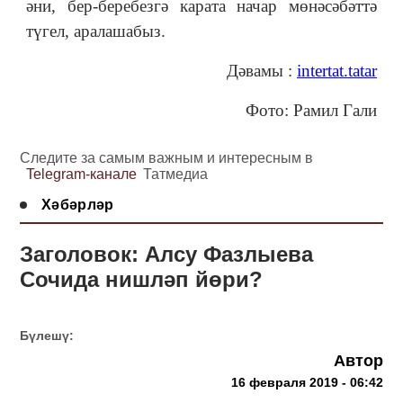
әни, бер-беребезгә карата начар мөнәсәбәттә
түгел, аралашабыз.
Дәвамы :
intertat.tatar
Фото: Рамил Гали
Следите за самым важным и интересным в
Telegram-канале
Татмедиа
Хәбәрләр
Заголовок: Алсу Фазлыева
Сочида нишләп йөри?
Бүлешү:
Автор
16 февраля 2019 - 06:42