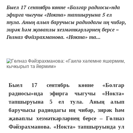
Быел 17 сентябрь көнне «Болгар радиосы»нда
эфирга чыгучы «Нокта» тапшыруына 5 ел
тула. Аның алып баручысы радиодагы иң чибәр,
зирәк һәм җаваплы хезмәткәрләрнең берсе –
Гөлназ Фәйзрахманова. «Нокта» та...
Быел 17 сентябрь көнне «Болгар
радиосы»нда эфирга чыгучы «Нокта»
тапшыруына 5 ел тула. Аның алып
баручысы радиодагы иң чибәр, зирәк һәм
җаваплы хезмәткәрләрнең берсе – Гөлназ
Фәйзрахманова. «Нокта» тапшыруында ул