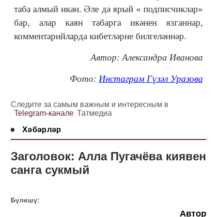
таба алмый икән. Әле дә ярый « подписчиклар»
бар, алар каян табарга икәнен язганнар,
комментарийларда кибетләрне билгеләннәр.
Автор: Александра Иванова
Фото:
Инстаграм Гүзәл Уразова
Следите за самым важным и интересным в
Telegram-канале
Татмедиа
Хәбәрләр
Заголовок: Алла Пугачёва киявен
санга сукмый
Бүлешү:
Автор