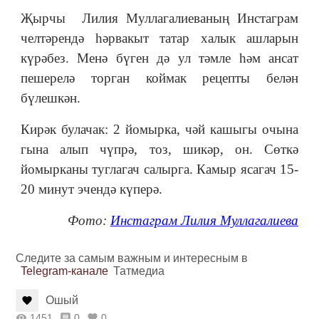
Җырчы Лилия Муллагалиеваның Инстаграм
челтәрендә һәрвакыт татар халык ашларын
күрәбез. Менә бүген дә ул тәмле һәм ансат
пешерелә торган коймак рецепты белән
бүлешкән.
Кирәк булачак: 2 йомырка, чәй кашыгы очына
гына алып чүпрә, тоз, шикәр, он. Сөткә
йомырканы туглагач салырга. Камыр ясагач 15-
20 минут эчендә күперә.
Фото:
Инстаграм Лилия Муллагалиева
Следите за самым важным и интересным в
Telegram-канале
Татмедиа
Ошый
1451
0
0