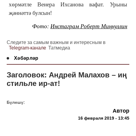
хөрмәтле Венера Ихсанова вафат. Урыны
җәннәттә булсын!
Фото:
Инстаграм Роберт Миңнуллин
Следите за самым важным и интересным в
Telegram-канале
Татмедиа
Хәбәрләр
Заголовок: Андрей Малахов – иң
стильле ир-ат!
Бүлешү:
Автор
16 февраля 2019 - 13:45