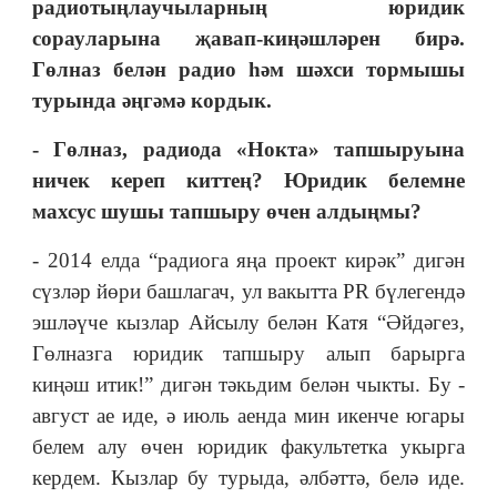
радиотыңлаучыларның юридик
сорауларына җавап-киңәшләрен бирә.
Гөлназ белән радио һәм шәхси тормышы
турында әңгәмә кордык.
- Гөлназ, радиода «Нокта» тапшыруына
ничек кереп киттең? Юридик белемне
махсус шушы тапшыру өчен алдыңмы?
- 2014 елда “радиога яңа проект кирәк” дигән
сүзләр йөри башлагач, ул вакытта PR бүлегендә
эшләүче кызлар Айсылу белән Катя “Әйдәгез,
Гөлназга юридик тапшыру алып барырга
киңәш итик!” дигән тәкьдим белән чыкты. Бу -
август ае иде, ә июль аенда мин икенче югары
белем алу өчен юридик факультетка укырга
кердем. Кызлар бу турыда, әлбәттә, белә иде.