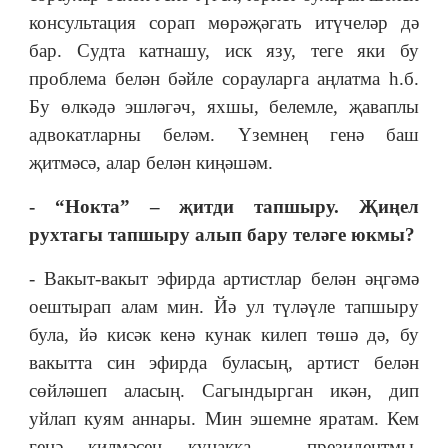
консультация сорап мөрәҗәгать итүчеләр дә
бар. Судта катнашу, иск язу, теге яки бу
проблема белән бәйле сорауларга аңлатма һ.б.
Бу өлкәдә эшләгәч, яхшы, белемле, җаваплы
адвокатларны беләм. Үземнең генә баш
җитмәсә, алар белән киңәшәм.
- “Нокта” – җитди тапшыру. Җиңел
рухтагы тапшыру алып бару теләге юкмы?
- Вакыт-вакыт эфирда артистлар белән әңгәмә
оештырап алам мин. Йә ул түләүле тапшыру
була, йә кисәк кенә кунак килеп төшә дә, бу
вакытта син эфирда буласың, артист белән
сөйләшеп аласың. Сагындырган икән, дип
уйлап куям аннары. Мин эшемне яратам. Кем
генә килмәсен кунакка - президентмы,