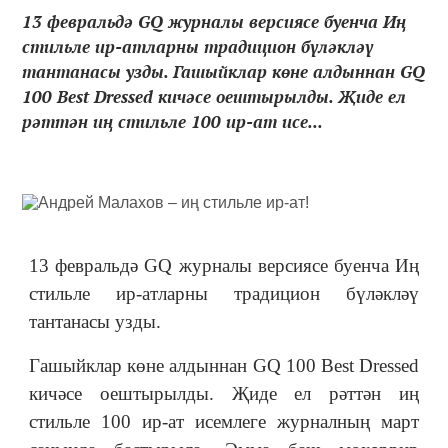
13 февральдә GQ журналы версиясе буенча Иң
стильле ир-атларны традицион бүләкләү
тантанасы узды. Гашыйклар көне алдыннан GQ
100 Best Dressed кичәсе оештырылды. Җиде ел
рәттән иң стильле 100 ир-ат исе...
13 февральдә GQ журналы версиясе буенча Иң
стильле ир-атларны традицион бүләкләү
тантанасы узды.
Гашыйклар көне алдыннан GQ 100 Best Dressed
кичәсе оештырылды. Җиде ел рәттән иң
стильле 100 ир-ат исемлеге журналның март